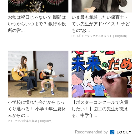
お盆は祝日じゃない？ 期間は
いま最も相談したい保育士・
いつからいつまで？ 銀行や役
てぃ先生がアドバイス！ 子ど
所の営...
もの“お...
PR（花王アタックキュキュット｜Hugkum）
小学校に慣れた今だからじっ
【ポスターコンクールで入賞
くり選べる！ 小学１年生夏休
したい！】図工の先生が教え
みからの...
る、中学年...
PR（ヤマハ音楽振興会｜HugKum）
Recommended by