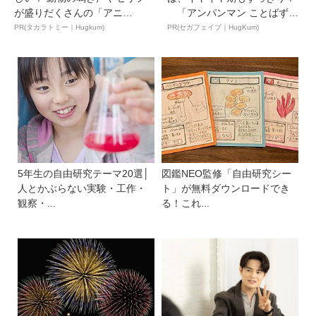
が盛りだくさんの「アニ
「アンパンマン ことばずか
ア ...
ん...
PR(タカラトミー｜Hugkum)
PR(セガフェイブ｜HugKum)
5年生の自由研究テーマ20選│
図鑑NEO監修「自由研究シー
人とかぶらない実験・工作・
ト」が無料ダウンロードでき
観察・...
る！これ...