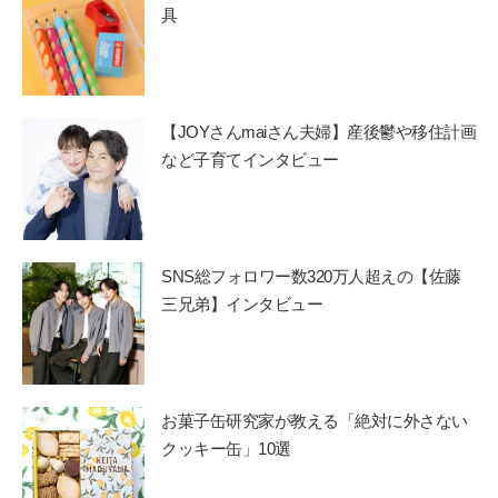
具
【JOYさんmaiさん夫婦】産後鬱や移住計画
など子育てインタビュー
SNS総フォロワー数320万人超えの【佐藤
三兄弟】インタビュー
お菓子缶研究家が教える「絶対に外さない
クッキー缶」10選