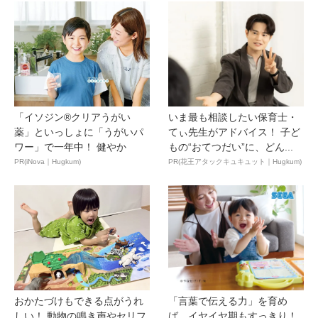
「イソジン®クリアうがい
いま最も相談したい保育士・
薬」といっしょに「うがいパ
てぃ先生がアドバイス！ 子ど
ワー」で一年中！ 健やか
もの“おてつだい”に、どん...
PR(iNova｜Hugkum)
PR(花王アタックキュキュット｜Hugkum)
おかたづけもできる点がうれ
「言葉で伝える力」を育め
しい！ 動物の鳴き声やセリフ
ば、イヤイヤ期もすっきり！