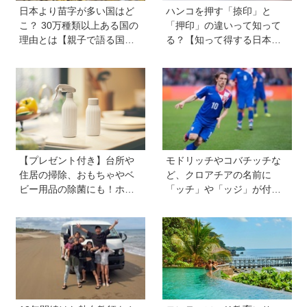
日本より苗字が多い国はど
ハンコを押す「捺印」と
こ？ 30万種類以上ある国の
「押印」の違いって知って
理由とは【親子で語る国際
る？【知って得する日本語
問題】
ウンチク塾】
【プレゼント付き】台所や
モドリッチやコバチッチな
住居の掃除、おもちゃやベ
ど、クロアチアの名前に
ビー用品の除菌にも！ホタ
「ッチ」や「ッジ」が付く
テの貝殻生まれの天然クリ
のはなぜ？【親子で語る国
ーナー「Shell we clean?」
際問題】