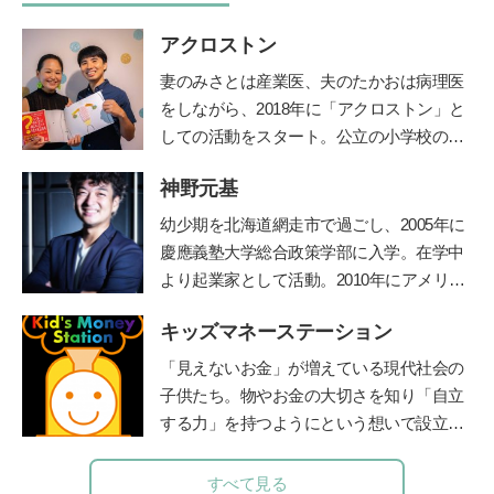
アクロストン
妻のみさとは産業医、夫のたかおは病理医
をしながら、
2018
年に「アクロストン」と
しての活動をスタート。公立の小学校の授
業や企業主催のイベントなど、日本各地で
神野元基
性にまつわるワークショップを行う。『３
～９歳ではじめるアクロストン式「赤ちゃ
幼少期を北海道網走市で過ごし、2005年に
んってどうやってできるの？」いま、子ど
慶應義塾大学総合政策学部に入学。在学中
もに伝えたい性のＱ＆Ａ』（主婦の友
より起業家として活動。2010年にアメリカ
社）、『思春期の性と恋愛 子どもたちの
のシリコンバレーでIT企業を起業、教育の
頭の中がこんなことになっているなん
キッズマネーステーション
道に進む。子どもたちに「未来を生き抜く
て！』（主婦の友社）、『10歳からのカラ
力」を身につけて欲しいと、2012年東京の
「見えないお金」が増えている現代社会の
ダ・性・ココロのいろいろブック(
ほるぷ
八王子に学習塾COMPASSを開校。2014年
子供たち。物やお金の大切さを知り「自立
出版)』が発売中。
公式ＨＰ
より人工知能型教材「
Qubena
」の開発を
する力」を持つようにという想いで設立。
はじめ、全国の学校や学習塾で利用されて
全国に約160名在籍する認定講師が自治体
いる。人工知能型教材の開発の他、「未来
や学校などを中心に、お金教育・キャリア
すべて見る