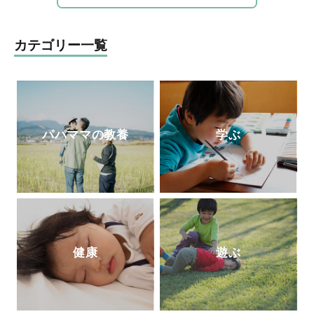
教育」も提供している。
教育の授業や講演を行う。2018年までに11
00件以上の講座実績を持つ。
http://www.1ki
nsenkyouiku.com/
カテゴリー一覧
パパママの教養
学ぶ
健康
遊ぶ