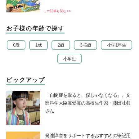
この記事も読む >>
お子様の年齢で探す
0歳
1歳
2歳
3~6歳
小学1年生
小学生
ピックアップ
「自閉症を取ると、僕じゃなくなる」。文
部科学大臣賞受賞の高校生作家・藤田壮眞
さん
発達障害をサポートするおすすめの筆記用