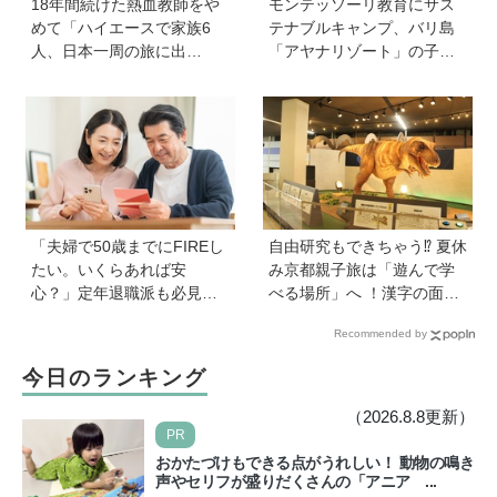
18年間続けた熱血教師をや
モンテッソーリ教育にサス
めて「ハイエースで家族6
テナブルキャンプ、バリ島
人、日本一周の旅に出
「アヤナリゾート」の子ど
る！」…我が子の不登校を
も向けプログラムが本格的
きっかけに、新たな一歩を
すぎる！ 家族でおすすめの
踏み出した教師夫妻の決断
過ごし方とは
「夫婦で50歳までにFIREし
自由研究もできちゃう⁉︎ 夏休
たい。いくらあれば安
み京都親子旅は「遊んで学
心？」定年退職派も必見！
べる場所」へ ！漢字の面白
老後資金の“見積もり方”をプ
さ、科学の不思議に夢中に
Recommended by
ロが解説【連載第13回】
【HugKum京都隊が教える
京の裏ワザ・裏ミチ徹底ガ
今日のランキング
イド】
（2026.8.8更新）
PR
おかたづけもできる点がうれしい！ 動物の鳴き
声やセリフが盛りだくさんの「アニア ...