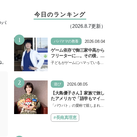
今日のランキング
やパ
（2026.8.7更新）
1
2026.08.04
パパママの教養
ゲーム依存で御三家中高から
フリーターに…。その後、医
学部へ逆転合格した現役医師
ね。
子どもがゲームにハマっている
が断言「ゲームの経験が受験
と、顔をしかめ、「やめなさ
勉強に役立った」そう考える
い！」という親御さんは多いでし
背景とは
2
ょう。中学受験を控えてい…
2026.08.05
遊び
【大島優子さん】家族で旅し
たアメリカで「語学もマイン
ドも！ 子どもの成長はすごか
「パウパト」の愛称で親しまれる
った」声優をつとめた映画
人気アニメ「パウ・パトロール」
『パウ・パトロール ザ・ダイ
の劇場版シリーズ第3弾、映画『パ
#長南真理恵
ノ・ムービー』ではあきらめ
ウ・パトロール ザ…
なければ何でもできると子ど
もに知ってほしい