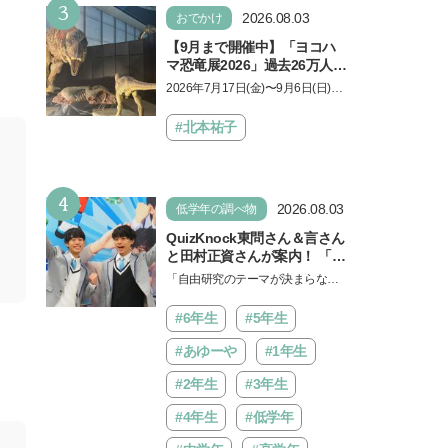
3
2026.08.03
おでかけ
【9月まで開催中】「ヨコハ
マ恐竜展2026」過去26万人を
動員した恐竜展が9年ぶりに
2026年7月17日(金)〜9月6日(日)、
復活！ 夏休みのおでかけで楽
パシフィコ横浜 展示ホールAにて
しむポイントを完全ガイド
「ヨコハマ恐竜展2026〜恐竜の食
#北本祐子
卓大図鑑〜」が開催…
4
2026.08.03
低学年の調べ物
QuizKnock東問さん＆言さん
と田村正資さんが案内！ 「よ
みうりランド」で遊びながら
「自由研究のテーマが決まらな
自由研究が進む期間限定イベ
い…」。そんな夏休みの悩みにヒ
ントが開催
ントをくれるイベントが、よみう
#6年生
#5年生
りランド「グッジョバ!!…
#あゆーや
#1年生
#2年生
#3年生
#4年生
#低学年