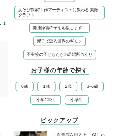
あそび作家/工作アーティストに教わる 素敵
クラフト
しょ
発達障害の子を応援します！
親子で語る世界のギモン
不登校の子どもたちの居場所づくり
お子様の年齢で探す
0歳
1歳
2歳
3~6歳
小学1年生
小学生
ピックアップ
「自閉症を取ると、僕じゃ