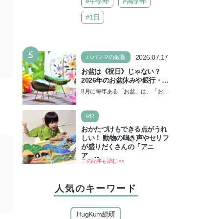
#中学年
#高学年
#1日
5
2026.07.17
パパママの教養
お盆は《祝日》じゃない？
2026年のお盆休みや銀行・役
所の営業や交通機関情報も紹
8月に毎年ある「お盆」は、「お盆
介
休み」と言われるのに祝日ではな
いのでしょうか？ 当記事では、ま
PR
ずは2026年のお盆…
。
おかたづけもできる点がうれ
しい！ 動物の鳴き声やセリフ
が盛りだくさんの「アニ
ア ...
この記事も読む >>
人気のキーワード
HugKum総研