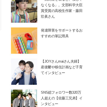
なくなる」。文部科学大臣
賞受賞の高校生作家・藤田
壮眞さん
発達障害をサポートするお
すすめの筆記用具
【JOYさんmaiさん夫婦】
産後鬱や移住計画など子育
てインタビュー
SNS総フォロワー数320万
人超えの【佐藤三兄弟】イ
ンタビュー