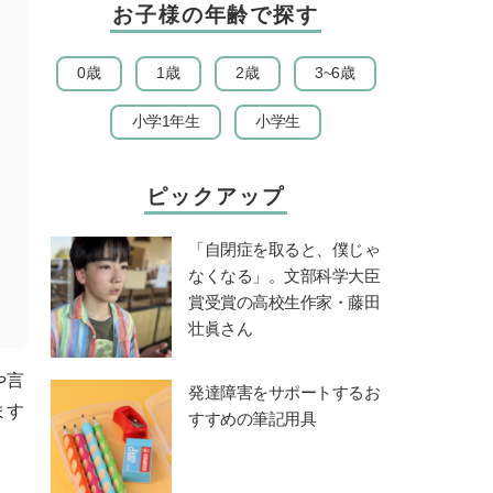
お子様の年齢で探す
0歳
1歳
2歳
3~6歳
小学1年生
小学生
ピックアップ
「自閉症を取ると、僕じゃ
なくなる」。文部科学大臣
賞受賞の高校生作家・藤田
壮眞さん
や言
発達障害をサポートするお
ます
すすめの筆記用具