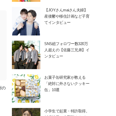
【JOYさんmaiさん夫婦】
産後鬱や移住計画など子育
てインタビュー
SNS総フォロワー数320万
人超えの【佐藤三兄弟】イ
ンタビュー
お菓子缶研究家が教える
「絶対に外さないクッキー
謝の
缶」10選
。
小学生で起業・特許取得。