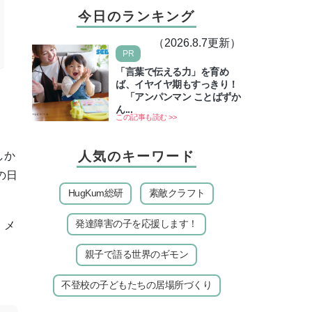
今日のランキング
（2026.8.7更新）
PR
「言葉で伝える力」を育め
ば、イヤイヤ期もすっきり！
「アンパンマン ことばずか
ん...
この記事も読む >>
人気のキーワード
しか
の日
HugKum総研
素敵クラフト
発達障害の子を応援します！
、メ
親子で語る世界のギモン
不登校の子どもたちの居場所づくり