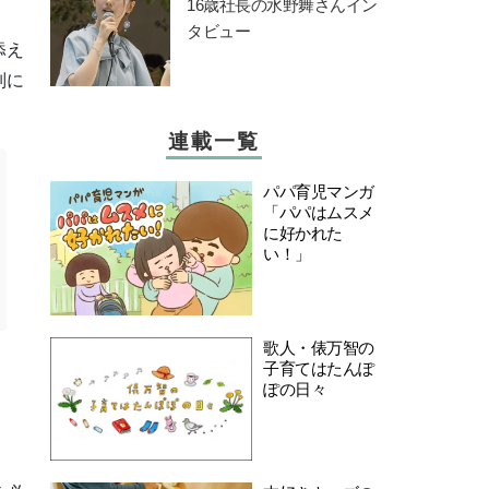
16歳社長の水野舞さんイン
タビュー
添え
別に
連載一覧
パパ育児マンガ
「パパはムスメ
に好かれた
い！」
歌人・俵万智の
子育てはたんぽ
ぽの日々