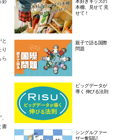
本好きキッズの
る必
本棚、見せて 見
せて！
がと
親子で語る国際
問題
たり
もら
ビッグデータが
導く 伸びる法則
ず、
と書
シングルファー
ザー奮闘記