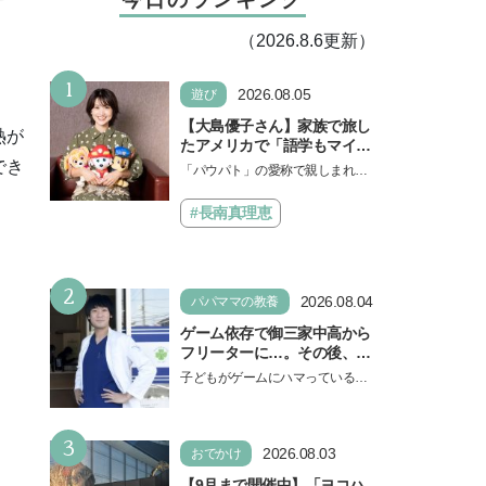
（2026.8.6更新）
1
2026.08.05
遊び
【大島優子さん】家族で旅し
熱が
たアメリカで「語学もマイン
ドも！ 子どもの成長はすごか
でき
「パウパト」の愛称で親しまれる
った」声優をつとめた映画
人気アニメ「パウ・パトロール」
『パウ・パトロール ザ・ダイ
の劇場版シリーズ第3弾、映画『パ
#長南真理恵
ノ・ムービー』ではあきらめ
ウ・パトロール ザ…
なければ何でもできると子ど
もに知ってほしい
2
2026.08.04
パパママの教養
ゲーム依存で御三家中高から
フリーターに…。その後、医
学部へ逆転合格した現役医師
子どもがゲームにハマっている
が断言「ゲームの経験が受験
と、顔をしかめ、「やめなさ
勉強に役立った」そう考える
い！」という親御さんは多いでし
背景とは
3
ょう。中学受験を控えてい…
2026.08.03
おでかけ
【9月まで開催中】「ヨコハ