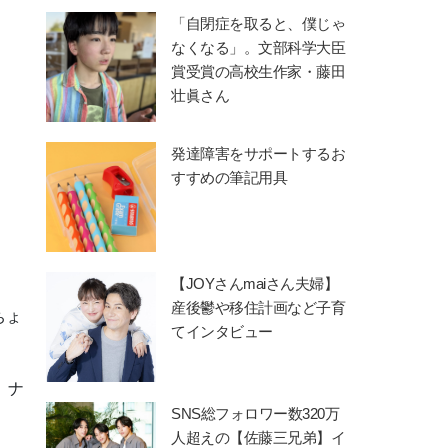
「自閉症を取ると、僕じゃ
なくなる」。文部科学大臣
賞受賞の高校生作家・藤田
壮眞さん
発達障害をサポートするお
すすめの筆記用具
【JOYさんmaiさん夫婦】
産後鬱や移住計画など子育
ちょ
てインタビュー
、ナ
SNS総フォロワー数320万
人超えの【佐藤三兄弟】イ