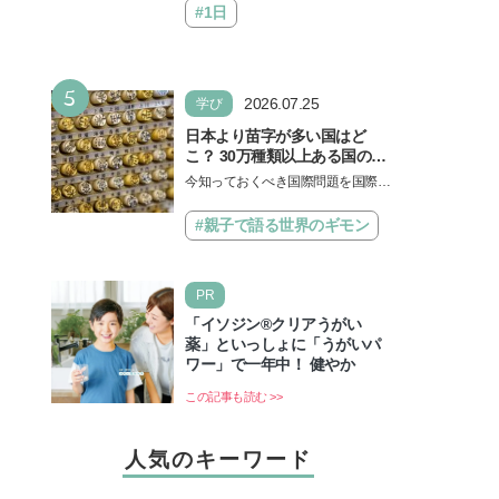
#1日
5
2026.07.25
学び
日本より苗字が多い国はど
こ？ 30万種類以上ある国の理
由とは【親子で語る国際問
今知っておくべき国際問題を国際政
題】
治先生が分かりやすく解説してくれ
る「親子で語る国際問題」。今回
#親子で語る世界のギモン
は、苗字の種類…
PR
「イソジン®クリアうがい
薬」といっしょに「うがいパ
ワー」で一年中！ 健やか
この記事も読む >>
人気のキーワード