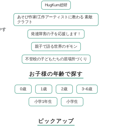
HugKum総研
あそび作家/工作アーティストに教わる 素敵
クラフト
やす
発達障害の子を応援します！
親子で語る世界のギモン
不登校の子どもたちの居場所づくり
お子様の年齢で探す
0歳
1歳
2歳
3~6歳
小学1年生
小学生
ピックアップ