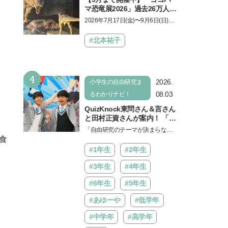
マ恐竜展2026」過去26万人を
動員した恐竜展が9年ぶりに
2026年7月17日(金)〜9月6日(日)、
復活！ 夏休みのおでかけで楽
パシフィコ横浜 展示ホールAにて
しむポイントを完全ガイド
「ヨコハマ恐竜展2026〜恐竜の食
#北本祐子
卓大図鑑〜」が開催…
4
2026.
小学生の自由研究ま
08.03
るわかりナビ！
QuizKnock東問さん＆言さん
と田村正資さんが案内！ 「よ
みうりランド」で遊びながら
「自由研究のテーマが決まらな
自由研究が進む期間限定イベ
食
い…」。そんな夏休みの悩みにヒ
ントが開催
ントをくれるイベントが、よみう
#1年生
#2年生
りランド「グッジョバ!!…
#3年生
#4年生
#6年生
#5年生
#あゆーや
#低学年
#中学年
#高学年