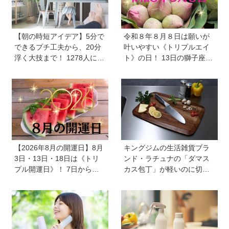
【朝の時短アイデア】5分で
令和８年８月８日は願いが
できるプチ工夫から、20分
叶いやすい《トリプルエイ
浮く大技まで！ 1278人に聞
ト》の日！ 13日の獅子座の
いた毎日のバタバタを乗り
新月＆皆既日食の影響にも
切る工夫を大公開《HugKu
注目
m総研》
【2026年8月の開運日】8月
キングジムの生活雑貨ブラ
3日・13日・18日は《トリ
ンド・ラチュナの「ダマス
プル開運日》！ 7日から
カス包丁」が軽いのに切れ
は、愛と美とお金の星「金
味抜群！ “切れない”ストレ
星」が、天秤座と蠍座に長
スから卒業【プレゼントあ
期滞在を開始！
り】