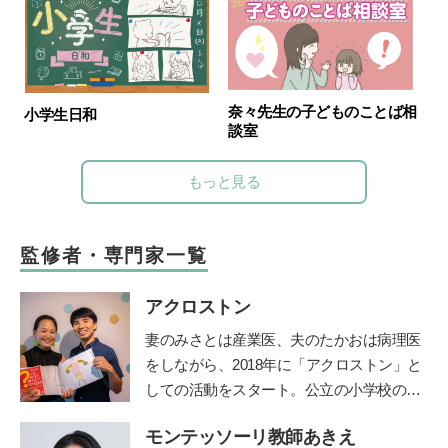
奈々先生の子どものことば相
小学生日和
談室
もっと見る
監修者・専門家一覧
アクロストン
妻のみさとは産業医、夫のたかおは病理医
をしながら、
2018
年に「アクロストン」と
しての活動をスタート。公立の小学校の授
業や企業主催のイベントなど、日本各地で
モンテッソーリ教師あきえ
性にまつわるワークショップを行う。『３