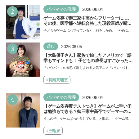
2
パパママの教養
2026.08.04
ゲーム依存で御三家中高からフリーターに…。
その後、医学部へ逆転合格した現役医師が断言
「ゲームの経験が受験勉強に役立った」そう考
子どもがゲームにハマっていると、顔をしかめ、「やめなさ
える背景とは
い！」という親御さんは多いでしょう。中学受験を控えて
い…
3
遊び
2026.08.05
【大島優子さん】家族で旅したアメリカで「語
学もマインドも！ 子どもの成長はすごかった」
声優をつとめた映画『パウ・パトロール ザ・ダ
「パウパト」の愛称で親しまれる人気アニメ「パウ・パトロ
イノ・ムービー』ではあきらめなければ何でも
ール」の劇場版シリーズ第3弾、映画『パウ・パトロール
できると子どもに知ってほしい
ザ…
#長南真理恵
4
パパママの教養
2026.08.04
【ゲーム依存度テストつき】ゲームが上手い子
は勉強もできる？御三家中高卒でゲーマーの医
師・阿部智史さんが教えるゲームしながら受験
うちの子、ゲームばっかりしている、と悩み、「ゲーム禁
で勝つためのメソッド
止」を宣言し、子どもとトラブルになる家庭は多いもの。で
も…
#三輪泉