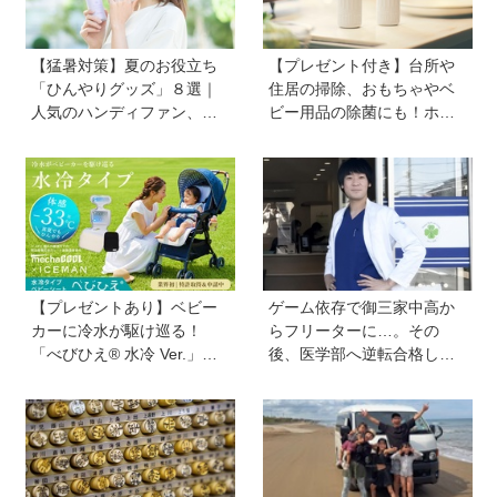
【猛暑対策】夏のお役立ち
【プレゼント付き】台所や
「ひんやりグッズ」８選｜
住居の掃除、おもちゃやベ
人気のハンディファン、お
ビー用品の除菌にも！ホタ
弁当の保冷グッズ、災害時
テの貝殻生まれの天然クリ
の暑さ対策セットなど
ーナー「Shell we clean?」
【プレゼントあり】ベビー
ゲーム依存で御三家中高か
カーに冷水が駆け巡る！
らフリーターに…。その
「べびひえ® 水冷 Ver.」で
後、医学部へ逆転合格した
暑い時期の赤ちゃんのお出
現役医師が断言「ゲームの
かけをサポート
経験が受験勉強に役立っ
た」そう考える背景とは