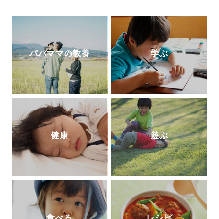
『発達障害の男の子のお母さんが早めに知
っておいて良かったこと
70』
（エッセンシ
ャル出版社）、『発達障害の女の子の「自
立」のために親としてできること』（
PHP
研究所）がある。
パパママの教養
学ぶ
健康
遊ぶ
食べる
レシピ