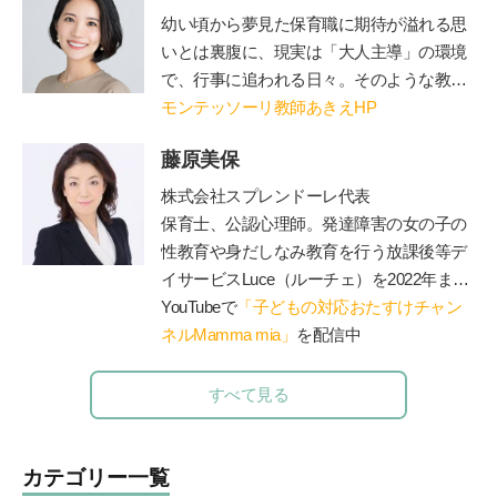
～９歳ではじめるアクロストン式「赤ちゃ
幼い
頃から夢見た保育職に期待が溢れる思
んってどうやってできるの？」いま、子ど
いとは裏腹に、現実は「大人主導」の環境
もに伝えたい性のＱ＆Ａ』（主婦の友
で、行事に追われる日々。そのような教育
社）、『思春期の性と恋愛 子どもたちの
現場に「もっと一人ひとりを尊重し、
モンテッソーリ教師あきえHP
頭の中がこんなことになっているなん
『個』を大切にする教育が必要なのではな
て！』（主婦の友社）、『10歳からのカラ
藤原美保
いか」とショックと疑問を感じる。その
ダ・性・ココロのいろいろブック(
ほるぷ
後、自身の出産を機に「日本の教育は本当
株式会社スプレンドーレ代表
出版)』が発売中。
公式ＨＰ
にこのままでよいのか」というさらなる強
保育士、公認心理師。発達障害の女の子の
い疑問を感じ、退職してモンテッソーリ教
性教育や身だしなみ教育を行う放課後等デ
育を学び、モンテッソーリ教師となる。
イサービス
Luce
（ルーチェ）を
2022
年まで
「子育てのためにモンテッソーリ教育を学
運営。現在は障害のあるお子さんと保護者
YouTubeで
「子どもの対応おたすけチャン
べるオンラインスクール Montessori Pare
が一緒に通うことができる脱毛サロン
ネルMamma mia」
を配信中
Luce
nts」創設、オンラインコミュニティ”Ｐａ
を運営（施術中に療育相談に対応可）、子
ｒｋ”主宰。2021年1月に初著書「モンテッ
育てや療育相談、事業所での性教育のやり
すべて見る
ソーリ教育が教えてくれた『信じる』子育
方、職員研修やコンサル、講演等を行う。
て」(すばる舎)、2022年3月に「モンテッ
著書に『発達障害の女の子のお母さんが、
ソーリ流 声かけ変換ワークブック」(宝島
早めに知っておきたい「
47
のルール」』、
カテゴリー一覧
社)を出版。