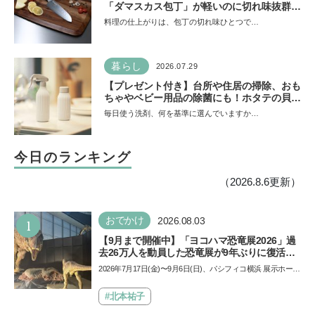
「ダマスカス包丁」が軽いのに切れ味抜群！
“切れない”ストレスから卒業【プレゼントあ
料理の仕上がりは、包丁の切れ味ひとつで…
り】
暮らし
2026.07.29
【プレゼント付き】台所や住居の掃除、おも
ちゃやベビー用品の除菌にも！ホタテの貝殻
生まれの天然クリーナー「Shell we
毎日使う洗剤、何を基準に選んでいますか…
clean?」
今日のランキング
（2026.8.6更新）
1
おでかけ
2026.08.03
【9月まで開催中】「ヨコハマ恐竜展2026」過
去26万人を動員した恐竜展が9年ぶりに復活！
夏休みのおでかけで楽しむポイントを完全ガイ
2026年7月17日(金)〜9月6日(日)、パシフィコ横浜 展示ホール
ド
Aにて「ヨコハマ恐竜展2026〜恐竜の食卓大図鑑〜」が開
催…
#北本祐子