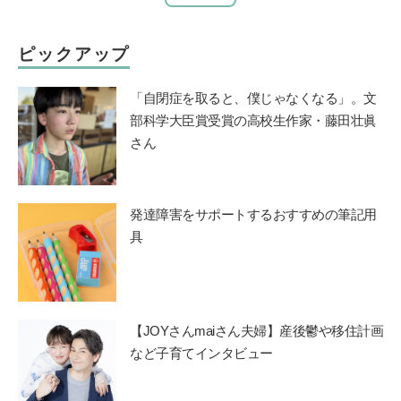
ピックアップ
「自閉症を取ると、僕じゃなくなる」。文
部科学大臣賞受賞の高校生作家・藤田壮眞
さん
発達障害をサポートするおすすめの筆記用
具
【JOYさんmaiさん夫婦】産後鬱や移住計画
など子育てインタビュー