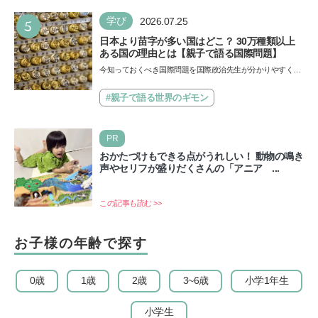
5
学び
2026.07.25
日本より苗字が多い国はどこ？ 30万種類以上
ある国の理由とは【親子で語る国際問題】
今知っておくべき国際問題を国際政治先生が分かりやすく解
説してくれる「親子で語る国際問題」。今回は、苗字の種
類…
#親子で語る世界のギモン
PR
おかたづけもできる点がうれしい！ 動物の鳴き
声やセリフが盛りだくさんの「アニア ...
この記事も読む >>
お子様の年齢で探す
0歳
1歳
2歳
3~6歳
小学1年生
小学生