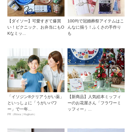
【ダイソー】可愛すぎて爆買
100均で冠婚葬祭アイテムはこ
い！ピクニック、お弁当にもO
んなに揃う！ふくさの手作り
Kなミッ...
も
「イソジン®クリアうがい薬」
【新商品】人気絵本ミッフィ
といっしょに「うがいパワ
ーのお花屋さん「フラワーミ
ー」で一年...
ッフィー」...
PR（iNova｜Hugkum）