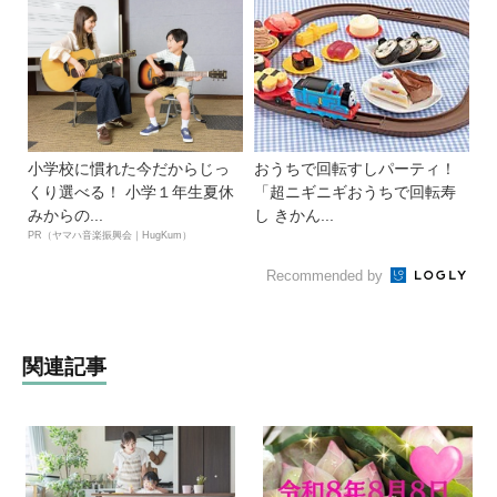
小学校に慣れた今だからじっ
おうちで回転すしパーティ！
くり選べる！ 小学１年生夏休
「超ニギニギおうちで回転寿
みからの...
し きかん...
PR（ヤマハ音楽振興会｜HugKum）
Recommended by
関連記事