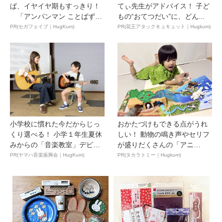
ば、イヤイヤ期もすっきり！
てぃ先生がアドバイス！ 子ど
「アンパンマン ことばずか
もの“おてつだい”に、どん...
ん...
PR(セガフェイブ｜HugKum)
PR(花王アタックキュキュット｜Hugkum)
小学校に慣れた今だからじっ
おかたづけもできる点がうれ
くり選べる！ 小学１年生夏休
しい！ 動物の鳴き声やセリフ
みからの「音楽教室」デビ
が盛りだくさんの「アニ
ュ...
ア ...
PR(ヤマハ音楽振興会｜HugKum)
PR(タカラトミー｜Hugkum)