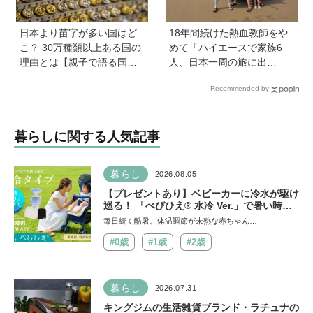
日本より苗字が多い国はど
18年間続けた熱血教師をや
こ？ 30万種類以上ある国の
めて「ハイエースで家族6
理由とは【親子で語る国際
人、日本一周の旅に出
問題】
る！」…我が子の不登校を
Recommended by
きっかけに、新たな一歩を
踏み出した教師夫妻の決断
暮らしに関する人気記事
暮らし
2026.08.05
【プレゼントあり】ベビーカーに冷水が駆け
巡る！ 「べびひえ® 水冷 Ver.」で暑い時期
の赤ちゃんのお出かけをサポート
毎日続く酷暑。体温調節が未熟な赤ちゃん…
#0歳
#1歳
#2歳
暮らし
2026.07.31
キングジムの生活雑貨ブランド・ラチュナの