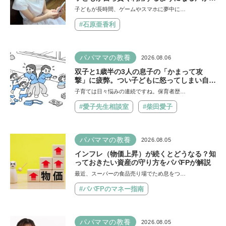
方法を非認知能力の専門家・井上顕滋先生が
子どもが長時間、ゲームやスマホに夢中に…
解説
#石原亜香利
パパママの教養
2026.08.06
双子と1歳半の3人の息子の「かまって攻
撃」に疲弊。つい子どもに怒ってしまい自己
嫌悪の日々です【愛子先生の子育てお悩み相
子育ては日々悩みの連続ですね。保育者歴…
談室】
#愛子先生相談室
#柴田愛子
パパママの教養
2026.08.05
インフレ（物価上昇）が続くとどうなる？知
っておきたい資産の守り方をパパFPが解説
最近、スーパーの食品売り場でため息をつ…
#パパFPのマネー指南
パパママの教養
2026.08.05