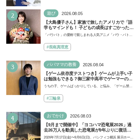
える背景とは
い！」という親御さんは多いでしょう。中学受験を控えて
い…
2
遊び
2026.08.05
【大島優子さん】家族で旅したアメリカで「語
学もマインドも！ 子どもの成長はすごかった」
声優をつとめた映画『パウ・パトロール ザ・ダ
「パウパト」の愛称で親しまれる人気アニメ「パウ・パトロ
イノ・ムービー』ではあきらめなければ何でも
ール」の劇場版シリーズ第3弾、映画『パウ・パトロール
できると子どもに知ってほしい
ザ…
#長南真理恵
3
パパママの教養
2026.08.04
【ゲーム依存度テストつき】ゲームが上手い子
は勉強もできる？御三家中高卒でゲーマーの医
師・阿部智史さんが教えるゲームしながら受験
うちの子、ゲームばっかりしている、と悩み、「ゲーム禁
で勝つためのメソッド
止」を宣言し、子どもとトラブルになる家庭は多いもの。で
も…
#三輪泉
4
おでかけ
2026.08.03
【9月まで開催中】「ヨコハマ恐竜展2026」過
去26万人を動員した恐竜展が9年ぶりに復活！
夏休みのおでかけで楽しむポイントを完全ガイ
2026年7月17日(金)〜9月6日(日)、パシフィコ横浜 展示ホール