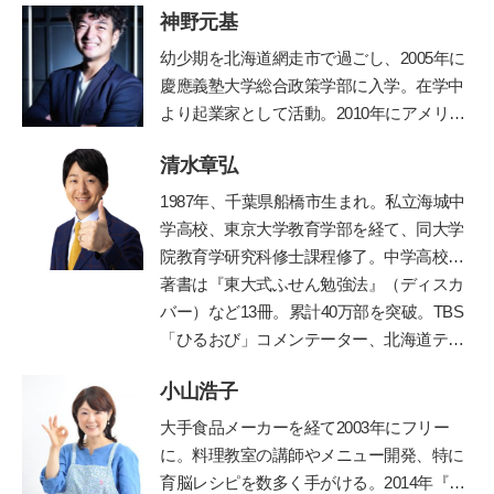
神野元基
幼少期を北海道網走市で過ごし、2005年に
慶應義塾大学総合政策学部に入学。在学中
より起業家として活動。2010年にアメリカ
のシリコンバレーでIT企業を起業、教育の
清水章弘
道に進む。子どもたちに「未来を生き抜く
力」を身につけて欲しいと、2012年東京の
1987
年、千葉県船橋市生まれ。私立海城中
八王子に学習塾COMPASSを開校。2014年
学高校、東京大学教育学部を経て、同大学
より人工知能型教材「
Qubena
」の開発を
院教育学研究科修士課程修了。中学高校時
はじめ、全国の学校や学習塾で利用されて
代に生徒会長、サッカー部、応援団長、文
著書は『東大式ふせん勉強法』（ディスカ
いる。人工知能型教材の開発の他、「未来
化祭実行委員などを経験しながら東京大学
バー）など
13
冊。累計
40
万部を突破。
TBS
教育」も提供している。
に現役で合格。自身の時間の使い方や効率
「ひるおび」コメンテーター、北海道テレ
的な勉強法を体系化し、東京・京都・大阪
ビ「イチモニ！」などに出演。朝日新聞・
小山浩子
で「勉強のやり方」を教える塾プラスティ
朝日小学生新聞で執筆・連載中。
ABC
ラジ
ーを起業。創業以来、公教育支援を続けて
オで「清水章弘の合格への道」を毎週金曜
大手食品メーカーを経て2003年にフリー
おり、青森県三戸町教育委員会の学習アド
夕方
5
時から放送中（エリア外でも「
radiko
に。料理教室の講師やメニュー開発、特に
バイザー等を務めてきた。
」の有料サービスで聴取できます）。
育脳レシピを数多く手がける。2014年『目