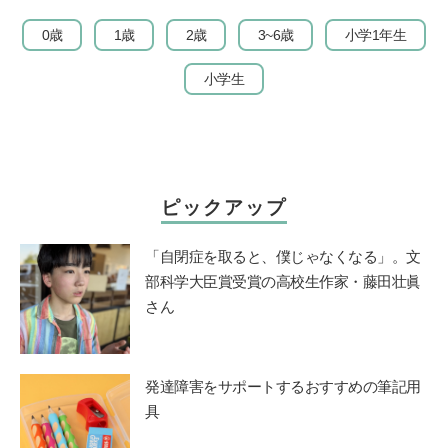
0歳
1歳
2歳
3~6歳
小学1年生
小学生
ピックアップ
「自閉症を取ると、僕じゃなくなる」。文
部科学大臣賞受賞の高校生作家・藤田壮眞
さん
発達障害をサポートするおすすめの筆記用
具