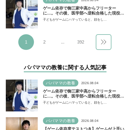
パパママの教養
2026.08.04
ゲーム依存で御三家中高からフリーター
に…。その後、医学部へ逆転合格した現役医
師が断言「ゲームの経験が受験勉強に役立っ
子どもがゲームにハマっていると、顔をし…
た」そう考える背景とは
1
2
...
392
パパママの教養に関する人気記事
パパママの教養
2026.08.04
ゲーム依存で御三家中高からフリーター
に…。その後、医学部へ逆転合格した現役医
師が断言「ゲームの経験が受験勉強に役立っ
子どもがゲームにハマっていると、顔をし…
た」そう考える背景とは
パパママの教養
2026.08.04
【ゲーム依存度テストつき】ゲームが上手い