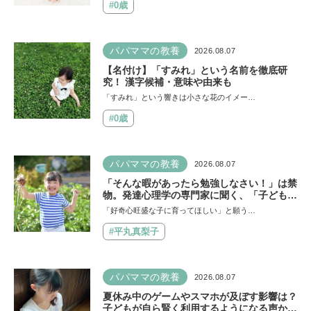
#0歳
パパママの教養
2026.08.07
【名付け】「すみれ」という名前を徹底研
究！ 漢字候補・意味や由来も
「すみれ」という響きは小さな花のイメー…
#0歳
パパママの教養
2026.08.07
「そんな暇があったら勉強しなさい！」は禁
物。発達心理学の専門家に聞く、「子どもの
好奇心の伸ばし方」と「親のNG行動」
「好奇心旺盛な子に育ってほしい」と願う…
#平丸真梨子
パパママの教養
2026.08.07
夏休み中のゲームやスマホが及ぼす影響は？
子どもが自ら賢く利用するようになる声かけ