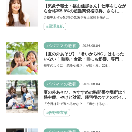
【気象予報士・福山佳那さん】仕事をしなが
ら合格率5.8%の超難関資格取得、さらに東
大大学院へ。「安心できる場所」をつくって
合格率わずか5.8%の気象予報士試験を働き…
くれた両親のもとで挑戦し続ける心が育った
#黒澤真紀
パパママの教養
2026.08.04
【夏の外あそび】「暑いからNG」はもった
いない！ 睡眠・食欲・目にも影響。専門家
に教わる屋外のメリットと、猛暑日の室内あ
毎年のように「危険な暑さ」が続く夏。202…
そびの工夫
パパママの教養
2026.08.04
夏の外あそび、おすすめの時間帯や場所は？
熱中症、やけど対策、帰宅後のケアのポイン
トも【専門家監修】
「今日は外で遊べるかな？」「出かけるな…
#牧野未衣菜