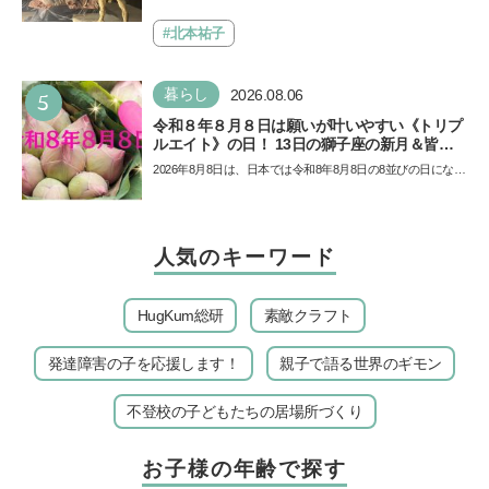
ド
Aにて「ヨコハマ恐竜展2026〜恐竜の食卓大図鑑〜」が開
催…
#北本祐子
5
暮らし
2026.08.06
令和８年８月８日は願いが叶いやすい《トリプ
ルエイト》の日！ 13日の獅子座の新月＆皆既
日食の影響にも注目
2026年8月8日は、日本では令和8年8月8日の8並びの日になり
ます。そしてこの日は、「ライオンズゲート」というとっ
て…
人気のキーワード
HugKum総研
素敵クラフト
発達障害の子を応援します！
親子で語る世界のギモン
不登校の子どもたちの居場所づくり
お子様の年齢で探す