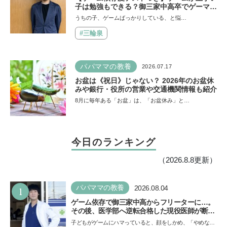
子は勉強もできる？御三家中高卒でゲーマー
の医師・阿部智史さんが教えるゲームしなが
うちの子、ゲームばっかりしている、と悩…
ら受験で勝つためのメソッド
#三輪泉
パパママの教養
2026.07.17
お盆は《祝日》じゃない？ 2026年のお盆休
みや銀行・役所の営業や交通機関情報も紹介
8月に毎年ある「お盆」は、「お盆休み」と…
今日のランキング
（2026.8.8更新）
1
パパママの教養
2026.08.04
ゲーム依存で御三家中高からフリーターに…。
その後、医学部へ逆転合格した現役医師が断言
「ゲームの経験が受験勉強に役立った」そう考
子どもがゲームにハマっていると、顔をしかめ、「やめなさ