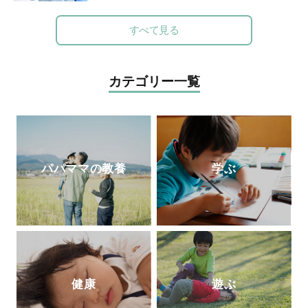
からウロコのおいしい減塩「乳和食」』
（主婦の友社）で、グルマン世界料理大賞
すべて見る
を受賞。著書に『子どもの脳は「朝ごは
ん」で決まる！』『かしこい子どもに育
つ！ 育脳離乳食』（小学館）など多数。
カテゴリー一覧
最新著書は『やる気と集中力を養う3～6歳
ごはん』（池田書店）。
公式ホームページ
パパママの教養
学ぶ
健康
遊ぶ