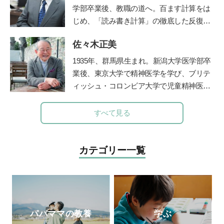
で幅広く活躍中。現在は英話学習アプリ開
学部卒業後、教職の道へ。百ます計算をは
発「
カラオケEnglish
」なども手がける。
じめ、「読み書き計算」の徹底した反復学
『19時から作るごはん』『行正り香のイン
習と生活習慣の改善に取り組み、子ども達
テリア』（ともに講談社）など、著書は50
佐々木正美
の学力を驚異的に向上させた。その指導法
冊以上。また、献立づくりの悩みを解決す
である「陰山メソッド」は、教育者、保護
1935年、群馬県生まれ。新潟大学医学部卒
るアプリ「今夜の献立、どうしよう？」で
者から注目を集め、「陰山メソッド」を教
業後、東京大学で精神医学を学び、ブリテ
レシピ提案やコラムや料理のコツを動画で
材かした『徹底反復シリーズ』は、総計77
ィッシュ・コロンビア大学で児童精神医学
配信している。
http://fooddays.jp/
0万部の大ベストセラーとなっている。現
の臨床訓練を受ける。帰国後、国立秩父学
在、YouTube『陰山英男公式チャンネル』
園や東京女子医科大学などで多数の臨床に
すべて見る
で授業や講演を公開して注目を集めてい
携わる傍ら、全国の保育園、幼稚園、学
る。
http://kageyamahideo.com/
校、児童相談所などで勉強会、講演会を40
年以上続けた。『子どもへのまなざし』
カテゴリー一覧
（福音館書店）、『育てたように子は育つ
——相田みつをいのちのことば』『ひとり
親でも子どもは健全に育ちます』（小学
館）など著書多数。2017年逝去。半世紀に
わたる臨床経験から著したこれら数多くの
パパママの教養
学ぶ
育児書は、今も多くの母親たちの厚い信頼