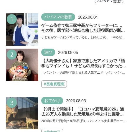
（2026.8.7更新）
1
パパママの教養
2026.08.04
ゲーム依存で御三家中高からフリーターに…。
その後、医学部へ逆転合格した現役医師が断言
「ゲームの経験が受験勉強に役立った」そう考
子どもがゲームにハマっていると、顔をしかめ、「やめなさ
える背景とは
い！」という親御さんは多いでしょう。中学受験を控えて
い…
2
遊び
2026.08.05
【大島優子さん】家族で旅したアメリカで「語
学もマインドも！ 子どもの成長はすごかった」
声優をつとめた映画『パウ・パトロール ザ・ダ
「パウパト」の愛称で親しまれる人気アニメ「パウ・パトロ
イノ・ムービー』ではあきらめなければ何でも
ール」の劇場版シリーズ第3弾、映画『パウ・パトロール
できると子どもに知ってほしい
ザ…
#長南真理恵
3
おでかけ
2026.08.03
【9月まで開催中】「ヨコハマ恐竜展2026」過
去26万人を動員した恐竜展が9年ぶりに復活！
夏休みのおでかけで楽しむポイントを完全ガイ
2026年7月17日(金)〜9月6日(日)、パシフィコ横浜 展示ホール
ド
Aにて「ヨコハマ恐竜展2026〜恐竜の食卓大図鑑〜」が開