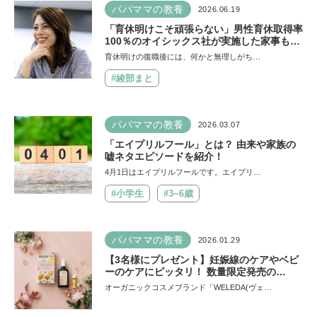
パパママの教養
2026.06.19
「育休明けこそ頑張らない」男性育休取得率
100％のオイシックス社が実施した家事も育
児も「頑張りま宣言」が斬新！2児の母で年
育休明けの復職後には、何かと無理しがち…
間100人以上に家事取材をする荒川桃子さん
に訊く、頑張りすぎない工夫とは
#綾部まと
パパママの教養
2026.03.07
「エイプリルフール」とは？ 由来や家族の
嘘ネタエピソードを紹介！
4月1日はエイプリルフールです。エイプリ…
#小学生
#3~6歳
パパママの教養
2026.01.29
【3名様にプレゼント】妊娠線のケアやベビ
ーのケアにピッタリ！ 数量限定発売の
WELEDA(ヴェレダ)のオーガニックギフトセ
オーガニックコスメブランド「WELEDA(ヴェ…
ット