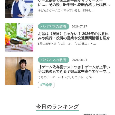
ゲーム依存で御三家中高からフリーター
に…。その後、医学部へ逆転合格した現役医
師が断言「ゲームの経験が受験勉強に役立っ
子どもがゲームにハマっていると、顔をし…
た」そう考える背景とは
パパママの教養
2026.07.17
お盆は《祝日》じゃない？ 2026年のお盆休
みや銀行・役所の営業や交通機関情報も紹介
8月に毎年ある「お盆」は、「お盆休み」と…
パパママの教養
2026.08.04
【ゲーム依存度テストつき】ゲームが上手い
子は勉強もできる？御三家中高卒でゲーマー
の医師・阿部智史さんが教えるゲームしなが
うちの子、ゲームばっかりしている、と悩…
ら受験で勝つためのメソッド
#三輪泉
今日のランキング