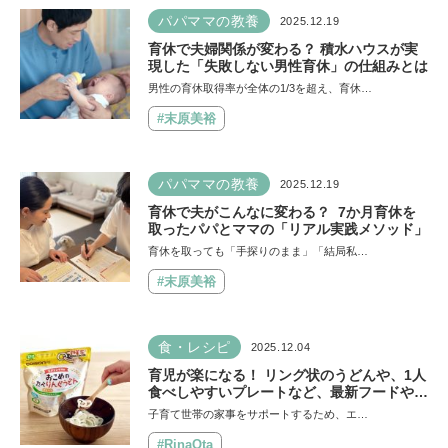
パパママの教養
2025.12.19
育休で夫婦関係が変わる？ 積水ハウスが実
現した「失敗しない男性育休」の仕組みとは
男性の育休取得率が全体の1/3を超え、育休…
#末原美裕
パパママの教養
2025.12.19
育休で夫がこんなに変わる？ 7か月育休を
取ったパパとママの「リアル実践メソッド」
育休を取っても「手探りのまま」「結局私…
#末原美裕
食・レシピ
2025.12.04
育児が楽になる！ リング状のうどんや、1人
食べしやすいプレートなど、最新フードやグ
ッズが集合。「スプリング＆ベビーフェスタ
子育て世帯の家事をサポートするため、エ…
2026」から厳選紹介
#RinaOta