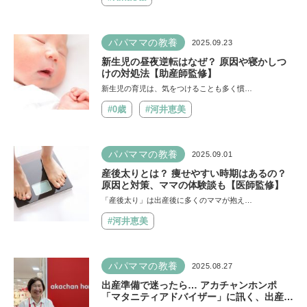
パパママの教養
2025.09.23
新生児の昼夜逆転はなぜ？ 原因や寝かしつ
けの対処法【助産師監修】
新生児の育児は、気をつけることも多く慣…
#0歳
#河井恵美
パパママの教養
2025.09.01
産後太りとは？ 痩せやすい時期はあるの？
原因と対策、ママの体験談も【医師監修】
「産後太り」は出産後に多くのママが抱え…
#河井恵美
パパママの教養
2025.08.27
出産準備で迷ったら… アカチャンホンポ
「マタニティアドバイザー」に訊く、出産準