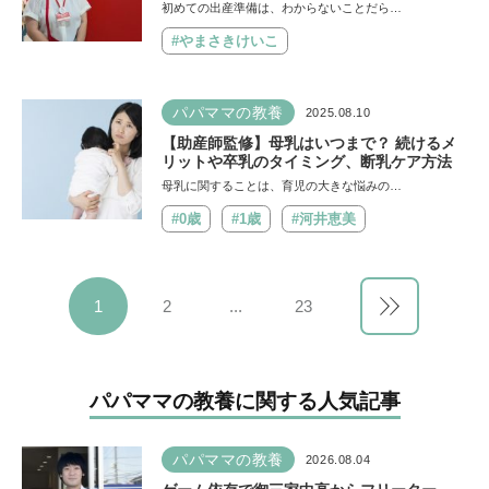
備の必須アイテムと妊婦さんのお悩みとは？
初めての出産準備は、わからないことだら…
#やまさきけいこ
パパママの教養
2025.08.10
【助産師監修】母乳はいつまで？ 続けるメ
リットや卒乳のタイミング、断乳ケア方法
母乳に関することは、育児の大きな悩みの…
#0歳
#1歳
#河井恵美
1
2
...
23
パパママの教養に関する人気記事
パパママの教養
2026.08.04