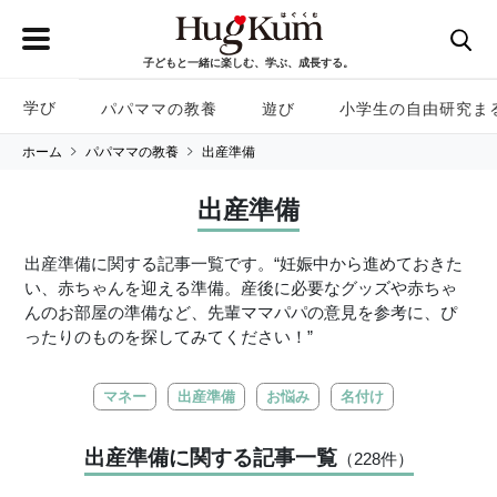
子どもと一緒に楽しむ、学ぶ、成長する。
学び
パパママの教養
遊び
小学生の自由研究ま
ホーム
パパママの教養
出産準備
出産準備
出産準備に関する記事一覧です。“妊娠中から進めておきた
い、赤ちゃんを迎える準備。産後に必要なグッズや赤ちゃ
んのお部屋の準備など、先輩ママパパの意見を参考に、ぴ
ったりのものを探してみてください！”
マネー
出産準備
お悩み
名付け
出産準備に関する記事一覧
（228
件
）