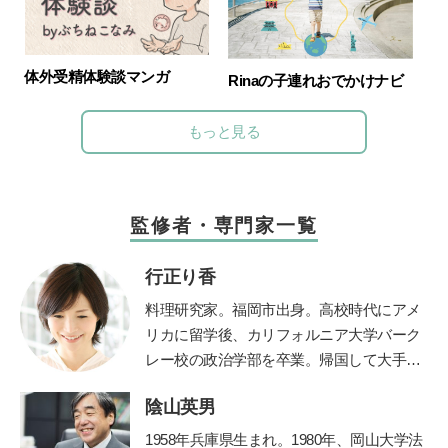
体外受精体験談マンガ
Rinaの子連れおでかけナビ
もっと見る
監修者・専門家一覧
行正り香
料理研究家。福岡市出身。高校時代にアメ
リカに留学後、カリフォルニア大学バーク
レー校の政治学部を卒業。帰国して大手広
告代理店に勤務しながら料理本を出版。退
陰山英男
職後は「なるほど！エージェント」を立ち
上げ、料理家としても、テレビや雑誌など
1958年兵庫県生まれ。1980年、岡山大学法