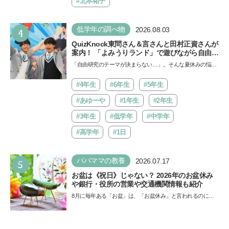
催…
#北本祐子
4
低学年の調べ物
2026.08.03
QuizKnock東問さん＆言さんと田村正資さんが
案内！ 「よみうりランド」で遊びながら自由研
究が進む期間限定イベントが開催
「自由研究のテーマが決まらない…」。そんな夏休みの悩み
にヒントをくれるイベントが、よみうりランド「グッジョ
バ!!…
#4年生
#6年生
#5年生
#あゆーや
#1年生
#2年生
#3年生
#低学年
#中学年
#高学年
#1日
5
パパママの教養
2026.07.17
お盆は《祝日》じゃない？ 2026年のお盆休み
や銀行・役所の営業や交通機関情報も紹介
8月に毎年ある「お盆」は、「お盆休み」と言われるのに祝
日ではないのでしょうか？ 当記事では、まずは2026年のお
盆…