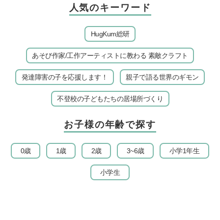
人気のキーワード
HugKum総研
あそび作家/工作アーティストに教わる 素敵クラフト
発達障害の子を応援します！
親子で語る世界のギモン
不登校の子どもたちの居場所づくり
お子様の年齢で探す
0歳
1歳
2歳
3~6歳
小学1年生
小学生