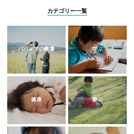
行して、モンテッソーリ教師の資格取得を
目ざして、モンテッソーリ教育理論を学び
カテゴリー一覧
直し中。
公式サイト
パパママの教養
学ぶ
健康
遊ぶ