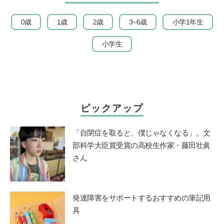
0歳
1歳
2歳
3~6歳
小学1年生
小学生
ピックアップ
「自閉症を取ると、僕じゃなくなる」。文
部科学大臣賞受賞の高校生作家・藤田壮眞
さん
発達障害をサポートするおすすめの筆記用
具