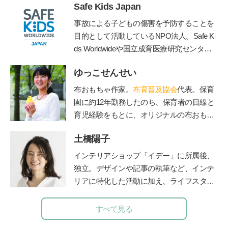
Safe Kids Japan
事故による子どもの傷害を予防することを
目的として活動しているNPO法人。Safe Ki
ds Worldwideや国立成育医療研究センタ
ー、産業技術総合研究所などと連携して、
ゆっこせんせい
子どもの傷害予防に関する様々な活動を行
う。
https://safekidsjapan.org/
布おもちゃ作家。
布育普及協会
代表。保育
園に約12年勤務したのち、保育者の目線と
育児経験をもとに、オリジナルの布おもち
ゃを製作。手作りキットのお店「ゆっこ・
土橋陽子
とい」を立ち上げ、保育者を対象にした
「保育セミナー」や子育て中のお母さん、
インテリアショップ「イデー」に所属後、
お父さんを対象にした「布おもちゃ講座」
独立。デザインや記事の執筆など、インテ
で講師として活躍している。布おもちゃ作
リアに特化した活動に加え、ライフスタイ
家＆保育士「ゆっこせんせい」の『
布育®
ルのコンサルティングなども行う。 家族
のすすめ～ちゃんと遊べばちゃんと育つ
』
の時間に笑顔を増やすアナログ時計「funp
すべて見る
unclock」シリーズデザイナー。仕事と並