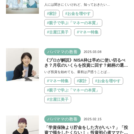
のプロが回答 【アセットマネジメントOne
人には聞きにくいけれど、知っておきたい…
未来をはぐくむ研究所 連載第8回】
#家計
#お金を増やす
#親子で学ぶ「マネーの本質」
#古屋江美子
#マネー特集
パパママの教養
2025.03.08
《プロが解説》NISA枠は早めに使い切るべ
き？月収のいくらを投資に回す？銘柄の選び
方、売り時買い時などお金のあれこれをママ
いざ投資を始めても、最初は戸惑うことば…
たちが質問攻め【連載第7回】
#マネー特集
#家計
#お金を増やす
#親子で学ぶ「マネーの本質」
#古屋江美子
パパママの教養
2025.02.15
「学資保険より貯金をした方がいい？」「投
資で損をしたくない！」投資初心者ママたち