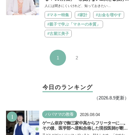
さない仕組み作りのコツとは？【連載第4
人には聞きにくいけれど、知っておきたい…
回】
#マネー特集
#家計
#お金を増やす
#親子で学ぶ「マネーの本質」
#古屋江美子
1
2
今日のランキング
（2026.8.9更新）
1
パパママの教養
2026.08.04
ゲーム依存で御三家中高からフリーターに…。
その後、医学部へ逆転合格した現役医師が断言
「ゲームの経験が受験勉強に役立った」そう考