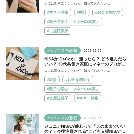
マネーのプロが3ステップで解説【連載第12
人には聞きにくいけれど、知っておきたい…
回】
#マネー特集
#家計
#お金を増やす
#親子で学ぶ「マネーの本質」
#古屋江美子
パパママの教養
2025.12.22
NISAかiDeCoか…迷ったら？ どう選んだら
いい？ 30代共働き家庭にマネーのプロが
「両方活用」をすすめる理由【連載第11
人には聞きにくいけれど、知っておきたい…
回】
#家計
#お金を増やす
#親子で学ぶ「マネーの本質」
#古屋江美子
#マネー特集
パパママの教養
2025.11.17
ジュニアNISAが終わって「このままでいい
の？」今後注目される“こども支援NISA”っ