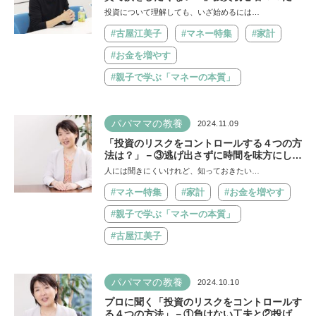
の本音にマネーのプロが真剣回答【連載第6
投資について理解しても、いざ始めるには…
回】
#古屋江美子
#マネー特集
#家計
#お金を増やす
#親子で学ぶ「マネーの本質」
パパママの教養
2024.11.09
「投資のリスクをコントロールする４つの方
法は？」－③逃げ出さずに時間を味方にし
て、④先の成長を信じぬく！【連載第5回】
人には聞きにくいけれど、知っておきたい…
#マネー特集
#家計
#お金を増やす
#親子で学ぶ「マネーの本質」
#古屋江美子
パパママの教養
2024.10.10
プロに聞く「投資のリスクをコントロールす
る４つの方法」－①負けない工夫と②投げ出