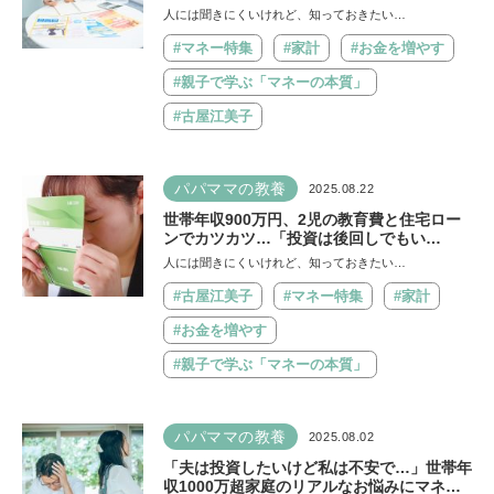
て？ 子育て世代の次の一手をマネーのプロ
人には聞きにくいけれど、知っておきたい…
が指南【連載第10回】
#マネー特集
#家計
#お金を増やす
#親子で学ぶ「マネーの本質」
#古屋江美子
パパママの教養
2025.08.22
世帯年収900万円、2児の教育費と住宅ロー
ンでカツカツ…「投資は後回しでもい
い？」 マネーのプロが回答【連載第9回】
人には聞きにくいけれど、知っておきたい…
#古屋江美子
#マネー特集
#家計
#お金を増やす
#親子で学ぶ「マネーの本質」
パパママの教養
2025.08.02
「夫は投資したいけど私は不安で…」世帯年
収1000万超家庭のリアルなお悩みにマネー