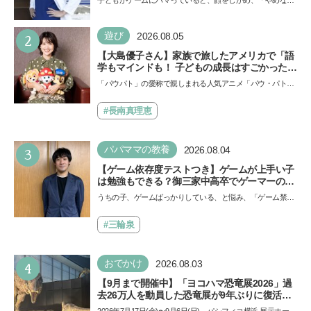
子どもがゲームにハマっていると、顔をしかめ、「やめなさ
える背景とは
い！」という親御さんは多いでしょう。中学受験を控えて
い…
2
遊び
2026.08.05
【大島優子さん】家族で旅したアメリカで「語
学もマインドも！ 子どもの成長はすごかった」
声優をつとめた映画『パウ・パトロール ザ・ダ
「パウパト」の愛称で親しまれる人気アニメ「パウ・パトロ
イノ・ムービー』ではあきらめなければ何でも
ール」の劇場版シリーズ第3弾、映画『パウ・パトロール
できると子どもに知ってほしい
ザ…
#長南真理恵
3
パパママの教養
2026.08.04
【ゲーム依存度テストつき】ゲームが上手い子
は勉強もできる？御三家中高卒でゲーマーの医
師・阿部智史さんが教えるゲームしながら受験
うちの子、ゲームばっかりしている、と悩み、「ゲーム禁
で勝つためのメソッド
止」を宣言し、子どもとトラブルになる家庭は多いもの。で
も…
#三輪泉
4
おでかけ
2026.08.03
【9月まで開催中】「ヨコハマ恐竜展2026」過
去26万人を動員した恐竜展が9年ぶりに復活！
夏休みのおでかけで楽しむポイントを完全ガイ