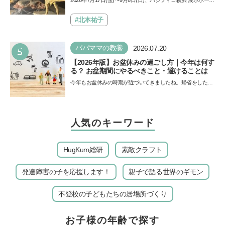
2026年7月17日(金)〜9月6日(日)、パシフィコ横浜 展示ホール
ド
Aにて「ヨコハマ恐竜展2026〜恐竜の食卓大図鑑〜」が開
催…
#北本祐子
5
パパママの教養
2026.07.20
【2026年版】お盆休みの過ごし方｜今年は何す
る？ お盆期間にやるべきこと・避けることは
今年もお盆休みの時期が近づいてきましたね。帰省をした
り、旅行に行ったり……さまざまな過ごし方が想定されます
が、…
人気のキーワード
HugKum総研
素敵クラフト
発達障害の子を応援します！
親子で語る世界のギモン
不登校の子どもたちの居場所づくり
お子様の年齢で探す