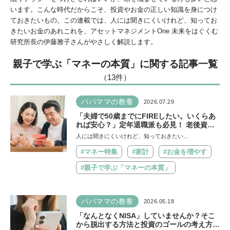
います。こんな時代だからこそ、投資やお金の正しい知識を身につけ
ておきたいもの。この連載では、人には聞きにくいけれど、知ってお
きたいお金のあれこれを、アセットマネジメントOne 未来をはぐくむ
研究所長の伊藤雅子さんがやさしく解説します。
親子で学ぶ「マネーの本質」に関する記事一覧
（13
件
）
パパママの教養
2026.07.29
「夫婦で50歳までにFIREしたい。いくらあ
れば安心？」定年退職派も必見！ 老後資金
の“見積もり方”をプロが解説【連載第13
人には聞きにくいけれど、知っておきたい…
回】
#マネー特集
#家計
#お金を増やす
#親子で学ぶ「マネーの本質」
パパママの教養
2026.05.18
「なんとなくNISA」していませんか？そこ
から脱出する方法と投資のゴールの考え方を