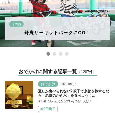
その他
鈴鹿サーキットパークにGO！
おでかけに関する記事一覧
（1207
件
）
おでかけ
2026.08.07
夏しか食べられない⁉︎ 親子で京都を旅するな
ら「老舗のかき氷」を食べよう！
【HugKum京都隊が教える京の裏ワザ・裏
暑い夏に食べたくなる甘いものといえば「…
ミチ徹底ガイド】
#松田慶子