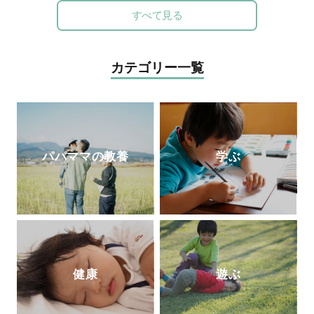
のすすめ～ちゃんと遊べばちゃんと育つ
』
て活動。社会人になったときに両親から贈
すべて見る
られた万年筆に、黒以外の様々な色のイン
クをいれて使えることを知り、一気にイン
クコレクター(インク沼)になる。ご当地イ
カテゴリー一覧
ンクが特に大好物。一人ムスメ(2015年生
まれ)の母親としての視点から文房具を観
察し、レビュー記事を執筆している。
パパママの教養
学ぶ
健康
遊ぶ