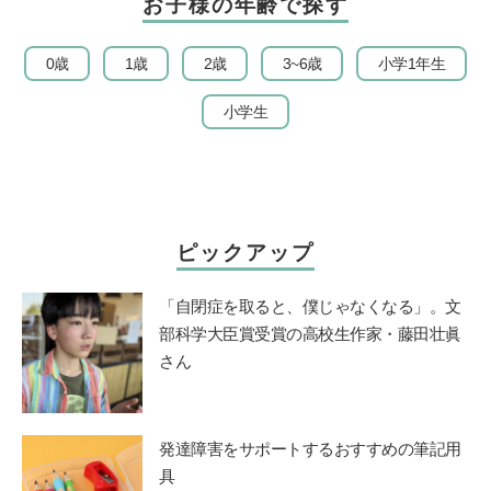
お子様の年齢で探す
0歳
1歳
2歳
3~6歳
小学1年生
小学生
ピックアップ
「自閉症を取ると、僕じゃなくなる」。文
部科学大臣賞受賞の高校生作家・藤田壮眞
さん
発達障害をサポートするおすすめの筆記用
具