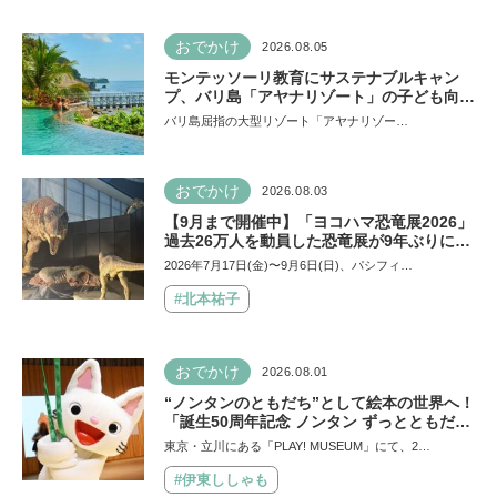
おでかけ
2026.08.05
モンテッソーリ教育にサステナブルキャン
プ、バリ島「アヤナリゾート」の子ども向け
プログラムが本格的すぎる！ 家族でおすす
バリ島屈指の大型リゾート「アヤナリゾー…
めの過ごし方とは
おでかけ
2026.08.03
【9月まで開催中】「ヨコハマ恐竜展2026」
過去26万人を動員した恐竜展が9年ぶりに復
活！ 夏休みのおでかけで楽しむポイントを
2026年7月17日(金)〜9月6日(日)、パシフィ…
完全ガイド
#北本祐子
おでかけ
2026.08.01
“ノンタンのともだち”として絵本の世界へ！
「誕生50周年記念 ノンタン ずっとともだ
ち!!!」展が立川のPLAY! MUSEUMで開催中
東京・立川にある「PLAY! MUSEUM」にて、2…
#伊東ししゃも