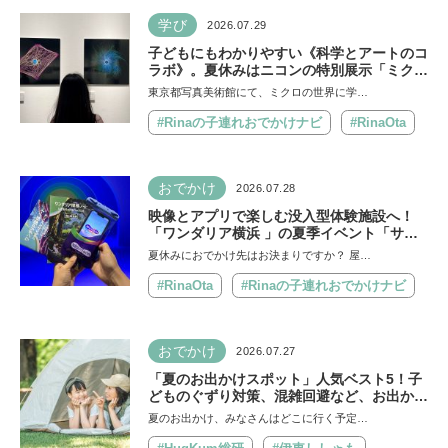
学び
2026.07.29
子どもにもわかりやすい《科学とアートのコ
ラボ》。夏休みはニコンの特別展示「ミクロ
の世界 」へ！【高校生以下無料】
東京都写真美術館にて、ミクロの世界に学…
#Rinaの子連れおでかけナビ
#RinaOta
おでかけ
2026.07.28
映像とアプリで楽しむ没入型体験施設へ！
「ワンダリア横浜 」の夏季イベント「サマ
ーワンダリア2026」を体験《夏のおでか
夏休みにおでかけ先はお決まりですか？ 屋…
け》
#RinaOta
#Rinaの子連れおでかけナビ
おでかけ
2026.07.27
「夏のお出かけスポット」人気ベスト5！子
どものぐずり対策、混雑回避など、お出かけ
のポイントを保護者1,217人に調査
夏のお出かけ、みなさんはどこに行く予定…
【HugKum総研】