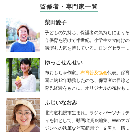
監修者・専門家一覧
柴田愛子
子どもの気持ち、保護者の気持ちによりそ
う保育を続けて半世紀。小学生ママ向けの
講演も人気を博している。ロングセラー絵
本『けんかのきもち』（ポプラ社）、『こ
ゆっこせんせい
どものみかた 春夏秋冬』（福音館書
店）、『あなたが自分らしく生きれば、子
布おもちゃ作家。
布育普及協会
代表。保育
どもは幸せに育ちます』（小学館）、親向
園に約12年勤務したのち、保育者の目線と
けに『保育歴50年！愛子さんの子育てお悩
育児経験をもとに、オリジナルの布おもち
み相談室』（小学館）など多数。最新刊
ゃを製作。手作りキットのお店「ゆっこ・
は、「みんなの学校」の木村泰子さんとの
ふじいなおみ
とい」を立ち上げ、保育者を対象にした
対談『保育も教育も「教える」から「学
「保育セミナー」や子育て中のお母さん、
北海道札幌市生まれ。ラジオパーソナリテ
び」に変わらなきゃ』（小学館）。「りん
お父さんを対象にした「布おもちゃ講座」
ィを軸として、動画出演＆編集、Webマガ
ごの木」HP
http://ringono-ki.org/
で講師として活躍している。布おもちゃ作
ジンへの執筆など広範囲で「文房具」情報
家＆保育士「ゆっこせんせい」の『
布育®
をご紹介する【文房具プレゼンター】とし