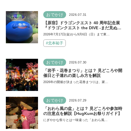
おでかけ
2026.07.31
【原宿】ドラゴンクエスト 40 周年記念展
『ドラゴンクエスト the DIVE -まだ見ぬ冒
険の舞台へ-』が原宿ハラカドに登場！ VR体
2026年7月17日(金)から9月6日（日）まで東…
験からコラボグルメ、限定グッズまで親子で
楽しめる注目イベント
#北本祐子
おでかけ
2026.07.30
「岩手・花巻まつり」とは？ 見どころや開
催日と子連れの楽しみ方を解説
2026年の開催が決まった花巻まつりは、家…
おでかけ
2026.07.29
「おわら風の盆」とは？ 見どころや参加時
の注意点を解説【HugKumお祭りガイド】
にぎやかな祭りとは一味違った「おわら風…