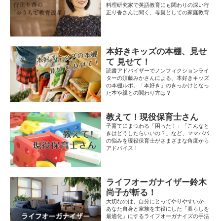
料理研究家で英語教育にも関わりの深い行
正り香さんに聞く、母親としての家庭教育
本好きキッズの本棚、見せ
て 見せて！
読書アドバイザーでノンフィクションライ
ターの須藤みかさんによる、本好きキッズ
の本棚ルポ。「本好き」のきっかけとなっ
た本や親との関わり方は？
教えて！現役保育士さん
子育てにまつわる「困った！」「こんなと
きはどうしたらいいの？」など、ママパパ
の悩みを現役保育士がさまざまな角度から
アドバイス！
ライフオーガナイザー鈴木
尚子が斬る！
大切なのは、自分にとってやりやすいか、
あなた自身と家族を主役にした「暮らしを
最適化」にするライフオーガナイズの手法