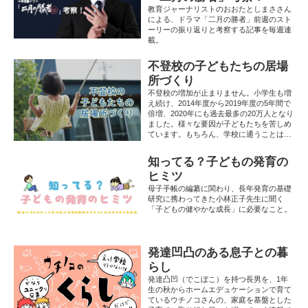
教育ジャーナリストのおおたとしまささん
による、ドラマ「二月の勝者」前週のスト
ーリーの振り返りと考察する記事を毎週連
載。
不登校の子どもたちの居場
所づくり
不登校の増加が止まりません。小学生も増
え続け、2014年度から2019年度の5年間で
倍増、2020年にも過去最多の20万人となり
ました。様々な要因が子どもたちを苦しめ
ています。もちろん、学校に通うことは基
本ではありますが、そうしても苦しけれ
ば、それ以外の選択肢もあります。この連
知ってる？子どもの発育の
載では、不登校の子どもたちの現状を何と
ヒミツ
かしようと居場所づくりをされる方々や、
過去に不登校で苦しみ、新しいサービスを
母子手帳の編纂に関わり、長年発育の基礎
立ち上げた方などを取材しました。もし、
研究に携わってきた小林正子先生に聞く
お子さんが学校に行かなくなったら…こん
「子どもの健やかな成長」に必要なこと。
な選択肢もあるという一助として参考にし
てください。
発達凹凸のある息子との暮
らし
発達凸凹（でこぼこ）を持つ長男を、1年
生の秋からホームエデュケーションで育て
ているウチノコさんの、家庭を基盤とした