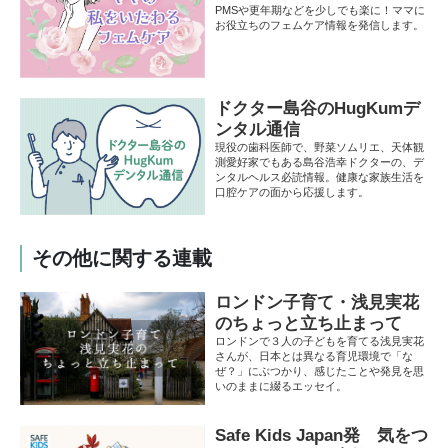
PMSや更年期などを少しでも楽に！ママに
お役立ちのフェムケア情報を発信します。
ドクター島谷のHugKumデ
ンタル通信
現役の歯科医師で、野菜ソムリエ、天体観
測愛好家でもある島谷浩幸ドクターの、デ
ンタルヘルス必読情報。健康な家族生活を
口腔ケアの面から応援します。
その他に関する連載
ロンドン子育て・浅見実花
のちょっと立ち止まって
ロンドンで３人の子どもを育てる浅見実花
さんが、日本とは異なる育児環境で「な
ぜ？」にぶつかり、感じたことや発見を思
いのままに綴るエッセイ。
Safe Kids Japan発 気をつ