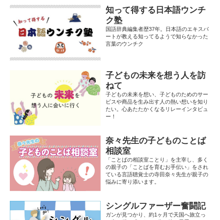
知って得する日本語ウンチ
ク塾
国語辞典編集者歴37年。日本語のエキスパ
ートが教える知ってるようで知らなかった
言葉のウンチク
子どもの未来を想う人を訪
ねて
子どもの未来を想い、子どものためのサー
ビスや商品を生み出す人の熱い想いを知り
たい。心あたたかくなるリレーインタビュ
ー！
奈々先生の子どものことば
相談室
「ことばの相談室ことり」を主宰し、多く
の親子の「ことばを育むお手伝い」をされ
ている言語聴覚士の寺田奈々先生が親子の
悩みに寄り添います。
シングルファーザー奮闘記
ガンが見つかり、約1ヶ月で天国へ旅立っ