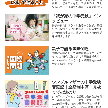
解力」「思考力」など、国語力のベースと
なるスキルを伸ばすために、いま家庭でで
きることとは。 伊藤氏貴先生（明治大学教
授／文芸評論家）による執筆です。
「我が家の中学受験」イン
タビュー
親子の数だけドラマがある中学受験。塾選
びから成績アップの勉強法、入試本番の想
定外の出来事まで、笑いあり涙ありの実話
をお届けします。
親子で語る国際問題
国際政治学者として米中対立やグローバス
サウスの研究に取り組む「国際政治先生」
が、いま知っておくべき国際問題を分かり
やすく解説します。
シングルマザーの中学受験
奮闘記｜全寮制中高一貫校
までの道のり
シングルマザーとして必死に働きながら育
てた小学生の息子。「ママ、ママ」と甘え
ん坊の我が子の将来に母 子が下した決断
は･･･。働くシングルマザーの葛藤と息子