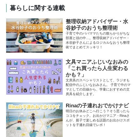
暮らしに関する連載
整理収納アドバイザー・水
谷妙子のおうち整理術
子育て中のパパママたちの散らかりがちな
部屋と頭の中…。整理収納アドバイザー・
水谷妙子さんによるロジカルなおうち整理
術でまとめてスッキリ！
文具マニアふじいなおみの
「これ買ったら人生変わる
かも？」
文房具のスペシャリストとして、ラジオも
配信中のふじいなおみさん。 子育て中のマ
マとしての目線から、学童におすすめの文
房具を紹介します。
Rinaの子連れおでかけナビ
明日のお休みどこへ行こう？そう思ったら
ココをチェック。お出かけマニア・Rinaさ
んが、親子で楽しめる話題のお出かけスポ
ットを子連れ目線でレポ！