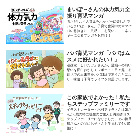
まいぽ～さんの体力気力全
振り育児マンガ
慌ただしい4人育児をハッピーに楽しんで
いるまいぽーさん。子育て奮闘中のママパ
パの息抜きに、共感に、お笑いに、エネル
ギーになるマンガをお届け！
パパ育児マンガ「パパはム
スメに好かれたい！」
漫画家「しいたけ」さんが、愛娘への熱い
想いを面白おかしくレポート！日々起こる
育児での出来事をパパ目線で追うことによ
り一味違う子育てライフをお届けします。
この家族でよかった！私た
ちステップファミリーです
イラストレーター・木村アキラさんは娘さ
んが3歳の時に現在のご主人と再婚されス
テップファミリーになりました。その後旦
那さんとの間にお子さんも生まれて4人家
族に！