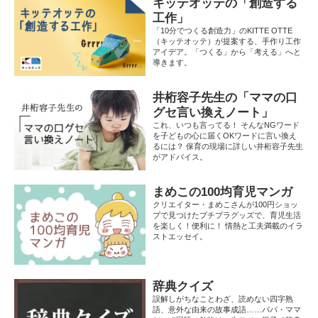
キッテオッテの「創造する
工作」
「10分でつくる創造力」のKITTE OTTE
（キッテオッテ）が提案する、手作り工作
アイデア。「つくる」から「考える」へと
導きます。
井桁容子先生の「ママの口
グセ言い換えノート」
これ、いつも言ってる！ そんなNGワード
を子どもの心に届くOKワードに言い換え
るには？ 保育の現場に詳しい井桁容子先生
がアドバイス。
まめこの100均育児マンガ
クリエイター・まめこさんが100円ショッ
プで見つけたプチプラグッズで、育児生活
を楽しく！便利に！ 情熱と工夫満載のイラ
ストエッセイ。
辞典クイズ
誤解しがちなことわざ、読めない四字熟
語、意外な由来の故事成語……パパ・ママ