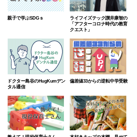
親子で学ぶSDGｓ
ライフイズテック讃井康智の
「アフターコロナ時代の教育
クエスト」
ドクター島谷のHugKumデン
偏差値33からの逆転中学受験
タル通信
教えて！現役保育士さん
本好きキッズの本棚、見せて