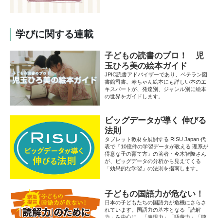
学びに関する連載
子どもの読書のプロ！ 児
玉ひろ美の絵本ガイド
JPIC読書アドバイザーであり、ベテラン図
書館司書。赤ちゃん絵本にも詳しい本のエ
キスパートが、発達別、ジャンル別に絵本
の世界をガイドします。
ビッグデータが導く 伸びる
法則
タブレット教材を展開する RISU Japan 代
表で『10億件の学習データが教える 理系が
得意な子の育て方』の著者・今木智隆さん
が、ビッグデータの分析から見えてくる
「効果的な学習」の法則を指南します。
子どもの国語力が危ない！
日本の子どもたちの国語力が危機にさらさ
れています。国語力の基本となる「読解
力」を中心に、「表現力」「語彙力」「聴