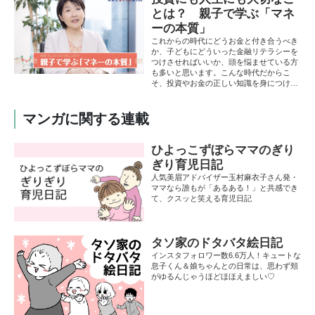
とは？ 親子で学ぶ「マネ
ーの本質」
これからの時代にどうお金と付き合うべき
か、子どもにどういった金融リテラシーを
つけさせればいいか、頭を悩ませている方
も多いと思います。こんな時代だからこ
そ、投資やお金の正しい知識を身につけて
おきたいもの。この連載では、人には聞き
にくいけれど、知っておきたいお金のあれ
これを、アセットマネジメントOne 未来を
マンガに関する連載
はぐくむ研究所長の伊藤雅子さんがやさし
く解説します。
ひよっこずぼらママのぎり
ぎり育児日記
人気美眉アドバイザー玉村麻衣子さん発・
ママなら誰もが「あるある！」と共感でき
て、クスッと笑える育児日記
タソ家のドタバタ絵日記
インスタフォロワー数6.6万人！キュートな
息子くん＆娘ちゃんとの日常は、思わず頬
がゆるんじゃうほどほほえましい♡