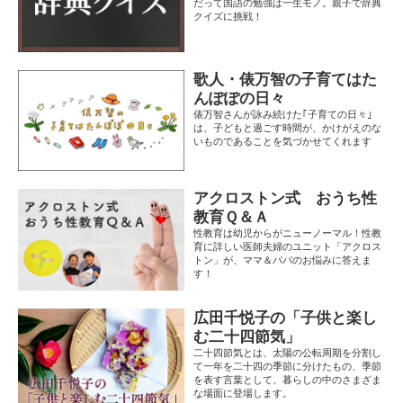
だって国語の勉強は一生モノ。親子で辞典
クイズに挑戦！
歌人・俵万智の子育てはた
んぽぽの日々
俵万智さんが詠み続けた｢子育ての日々｣
は、子どもと過ごす時間が、かけがえのな
いものであることを気づかせてくれます
アクロストン式 おうち性
教育Ｑ＆Ａ
性教育は幼児からがニューノーマル！性教
育に詳しい医師夫婦のユニット「アクロス
トン」が、ママ＆パパのお悩みに答えま
す！
広田千悦子の「子供と楽し
む二十四節気」
二十四節気とは、太陽の公転周期を分割し
て一年を二十四の季節に分けたもの、季節
を表す言葉として、暮らしの中のさまざま
な場面に登場します。