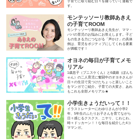
子育てに取り組む日々を綴っていく連載で
す。
モンテッソーリ教師あきえ
の子育てROOM
モンテッソーリ教師あきえ先生が、ママ・
パパの育児のお悩みにお答えします。子ど
もの生きる力につながる「声かけ」の具体
例は、育児をポジティブにしてくれる要素
が満載です！
オヨネの毎日が子育てメモ
リアル
1歳息子（プニスケくん）と6歳娘（ぽんち
ゃん）の二人育児に奮闘中のオヨネさんが
日々の生活で見つけたちょっと楽しいこと
をマンガでご紹介。子育ての大変さ、あれ
もこれも全部メモリアル★
小学生きょうだいって！！
イラストレーターにわゆりさんが小学2
年、5年生のふたりお子さんを育てながら
日々感じるクスクス、ニヤリ、じわじわ、
時々ドッカーン！！な毎日を紹介した4コ
ママンガ。