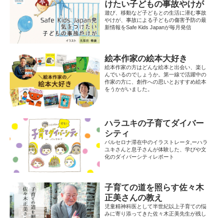
けたい子どもの事故やけが
遊び、移動など子どもとの生活に潜む事故
やけが、事故による子どもの傷害予防の最
新情報をSafe Kids Japanが毎月発信
絵本作家の絵本大好き
絵本作家の方はどんな絵本と出会い、楽し
んでいるのでしょうか。第一線で活躍中の
作家の方に、創作への思いとおすすめ絵本
をうかがいました。
ハラユキの子育てダイバー
シティ
バルセロナ滞在中のイラストレータ,ーハラ
ユキさんと息子さんが体験した、学びや文
化のダイバーシティレポート
子育ての道を照らす佐々木
正美さんの教え
児童精神科医として半世紀以上子育ての悩
みに寄り添ってきた佐々木正美先生が残し