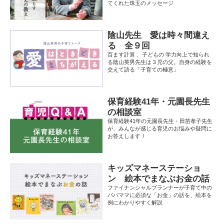
てくれた珠玉のメッセージ
陰山先生 愛は時々間違え
る 全９回
百ます計算 、子どもの 学力向上で知られ
る陰山英男先生は３児の父。自身の経験を
交えて語る「子育ての極意」
保育経験41年・元園長先生
の相談室
保育経験41年の元園長先生・田苗孝子先生
が、みんなが感じる育児のお悩みや疑問に
お答えします！
キッズマネーステーショ
ン 絵本でまなぶお金の話
ファイナンシャルプランナーが子育て中の
パパママに必須な「お金」の話を、絵本を
例にわかりやすく解説