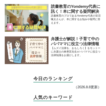
ていく関係をどのように受け止めていくべ
読書教育のYondemy代表に
きなのでしょうか？日本一売れている性教
育本「おうち性教育はじめます」シリーズ
訊く！本に関する疑問解決
の第二弾、「おうち性教育はじめます 思春
読書教育のプロであるYondemy代表の笹沼
期と家族編」（著：フクチマミ・村瀬幸
颯太さんが、本に関するお悩みや疑問に答
浩）のマンガに大切なヒントがありまし
えます。
た。
弁護士が解説！子育て中の
パパママに役立つ法律情報
【ムズイ法律を、おもしろく】をモットー
に弁護士の林孝匡先生がパパママに役立つ
法律知識をお届けします。
今日のランキング
（2026.8.8更新）
人気のキーワード