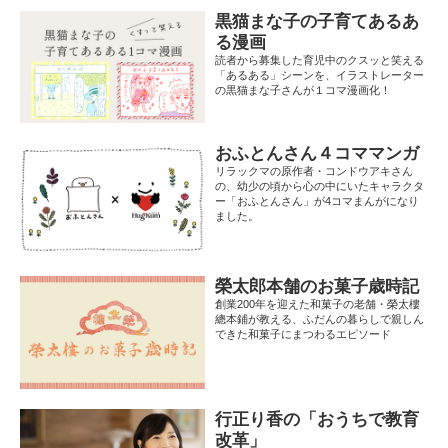
黒猫まな子の子育てあるあ
る漫画
読者から募集した育児中のクスッと笑える
「あるある」シーンを、イラストレーター
の黒猫まな子さんが１コマ漫画化！
おふとんさん４コママンガ
リラックマの原作者・コンドウアキさん
の、幼少の頃から心の中にいたキャラクタ
ー「おふとんさん」が4コマまんがになり
ました。
榮太郎本舗のお菓子歳時記
創業200年を迎えた和菓子の老舗・榮太樓
總本鋪が教える、ふだんの暮らしで親しん
できた和菓子にまつわるエピソード
行正り香の「おうちで教育
改革」