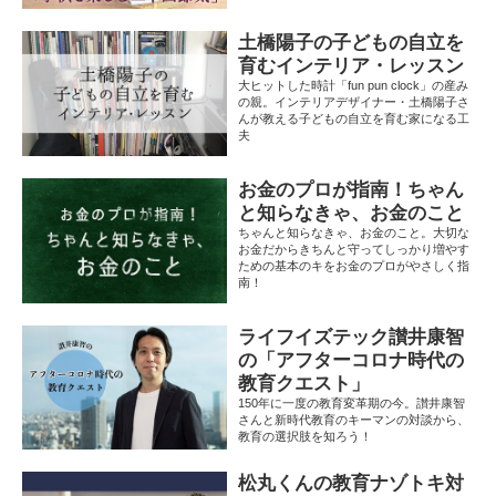
土橋陽子の子どもの自立を
育むインテリア・レッスン
大ヒットした時計「fun pun clock」の産み
の親。インテリアデザイナー・土橋陽子さ
んが教える子どもの自立を育む家になる工
夫
お金のプロが指南！ちゃん
と知らなきゃ、お金のこと
ちゃんと知らなきゃ、お金のこと。大切な
お金だからきちんと守ってしっかり増やす
ための基本のキをお金のプロがやさしく指
南！
ライフイズテック讃井康智
の「アフターコロナ時代の
教育クエスト」
150年に一度の教育変革期の今。讃井康智
さんと新時代教育のキーマンの対談から、
教育の選択肢を知ろう！
松丸くんの教育ナゾトキ対