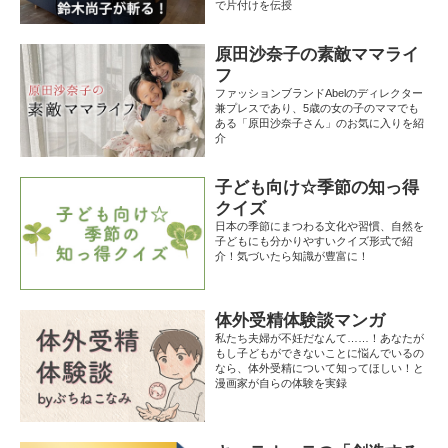
で片付けを伝授
原田沙奈子の素敵ママライ
フ
ファッションブランドAbelのディレクター
兼プレスであり、5歳の女の子のママでも
ある「原田沙奈子さん」のお気に入りを紹
介
子ども向け☆季節の知っ得
クイズ
日本の季節にまつわる文化や習慣、自然を
子どもにも分かりやすいクイズ形式で紹
介！気づいたら知識が豊富に！
体外受精体験談マンガ
私たち夫婦が不妊だなんて……！あなたが
もし子どもができないことに悩んでいるの
なら、体外受精について知ってほしい！と
漫画家が自らの体験を実録