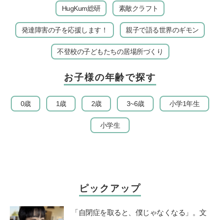
HugKum総研
素敵クラフト
発達障害の子を応援します！
親子で語る世界のギモン
不登校の子どもたちの居場所づくり
お子様の年齢で探す
0歳
1歳
2歳
3~6歳
小学1年生
小学生
ピックアップ
「自閉症を取ると、僕じゃなくなる」。文