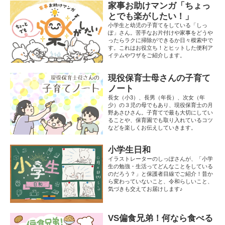
家事お助けマンガ「ちょっ
とでも楽がしたい！」
小学生と幼児の子育てをしている「しっ
ぽ」さん。苦手なお片付けや家事をどうや
ったらラクに掃除ができるか日々模索中で
す。これはお役立ち！とヒットした便利ア
イテムやワザをご紹介します。
現役保育士母さんの子育て
ノート
長女（小3）、長男（年長）、次女（年
少）の３児の母でもあり、現役保育士の月
野あさひさん。子育てで最も大切にしてい
ることや、保育園でも取り入れているコツ
などを楽しくお伝えしていきます。
小学生日和
イラストレーターのしっぽさんが、「小学
生の勉強・生活ってどんなことをしている
のだろう？」と保護者目線でご紹介！昔か
ら変わっていないこと、令和らしいこと、
気づきも交えてお届けします♪
VS偏食兄弟！何なら食べる