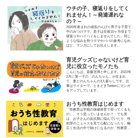
ウチの子、寝返りをしてく
れません！～発達遅れな
の？～
2020年産まれの成長のんびり男子を子育て
中のみつけママ。息子は生後10ヶ月頃まで
寝返りやハイハイをしませんでした。同じ
ような悩みを持つママやパパの参考になれ
ばと、マンガにしてお伝えします。
育児グッズじゃないけど育
児に役立ったモノたち
こんにちは。斎藤充博と申します。2022年
2月に第一子の「のんちゃん」が生まれ
て、妻とのんちゃんの3人暮らしです。仕
事はライターで、ときどきTwitterにマンガ
をアップしています。
おうち性教育はじめます
「性教育は学校の保健体育で習ってくるも
の」、そう思っていませんか？ でも実
は、お子さんの反抗期に悩んでいたり、性
犯罪のニュースを見て心配になったり、幅
広く生活の中で助けになるのが「性教育」
なのです。心も体も子どもが大人へと成長
していく10〜18歳、親は子どもとの変化し