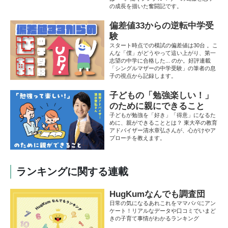
の成長を描いた奮闘記です。
偏差値33からの逆転中学受
験
スタート時点での模試の偏差値は30台 。こ
んな「僕」がどうやって這い上がり、第一
志望の中学に合格した... のか。好評連載
「シングルマザーの中学受験」の筆者の息
子の視点から記録します。
子どもの「勉強楽しい！」
のために親にできること
子どもが勉強を「好き」「得意」になるた
めに、親ができることとは？ 東大卒の教育
アドバイザー清水章弘さんが、心がけやア
プローチを教えます。
ランキングに関する連載
HugKumなんでも調査団
日常の気になるあれこれをママパパにアン
ケート！リアルなデータや口コミでいまど
きの子育て事情がわかるランキング