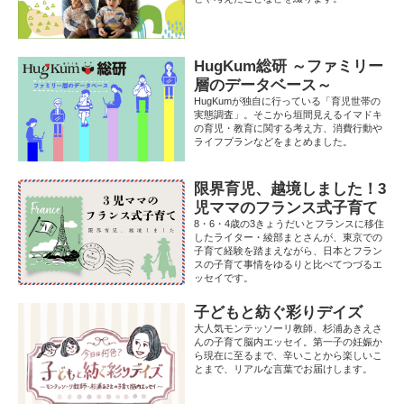
HugKum総研 ～ファミリー
層のデータベース～
HugKumが独自に行っている「育児世帯の
実態調査」。そこから垣間見えるイマドキ
の育児・教育に関する考え方、消費行動や
ライフプランなどをまとめました。
限界育児、越境しました！3
児ママのフランス式子育て
8・6・4歳の3きょうだいとフランスに移住
したライター・綾部まとさんが、東京での
子育て経験を踏まえながら、日本とフラン
スの子育て事情をゆるりと比べてつづるエ
ッセイです。
子どもと紡ぐ彩りデイズ
大人気モンテッソーリ教師、杉浦あきえさ
んの子育て脳内エッセイ。第一子の妊娠か
ら現在に至るまで、辛いことから楽しいこ
とまで、リアルな言葉でお届けします。