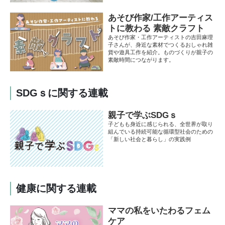
あそび作家/工作アーティス
トに教わる 素敵クラフト
あそび作家・工作アーティストの吉田麻理
子さんが、身近な素材でつくるおしゃれ雑
貨や遊具工作を紹介。ものづくりが親子の
素敵時間につながります。
SDGｓに関する連載
親子で学ぶSDGｓ
子どもも身近に感じられる、全世界が取り
組んでいる持続可能な循環型社会のための
「新しい社会と暮らし」の実践例
健康に関する連載
ママの私をいたわるフェム
ケア