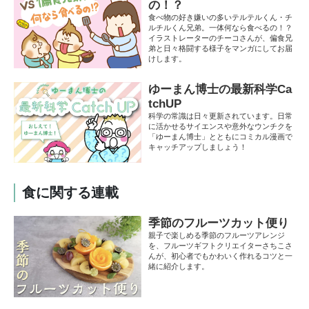
の！？
食べ物の好き嫌いの多いテルテルくん・チ
ルチルくん兄弟。一体何なら食べるの！？
イラストレーターのチーコさんが、偏食兄
弟と日々格闘する様子をマンガにしてお届
けします。
ゆーまん博士の最新科学Ca
tchUP
科学の常識は日々更新されています。日常
に活かせるサイエンスや意外なウンチクを
「ゆーまん博士」とともにコミカル漫画で
キャッチアップしましょう！
食に関する連載
季節のフルーツカット便り
親子で楽しめる季節のフルーツアレンジ
を、フルーツギフトクリエイターさちこさ
んが、初心者でもかわいく作れるコツと一
緒に紹介します。