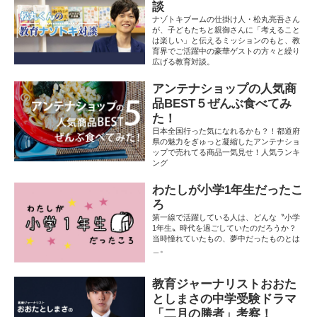
談
ナゾトキブームの仕掛け人・松丸亮吾さん
が、子どもたちと親御さんに「考えること
は楽しい」と伝えるミッションのもと、教
育界でご活躍中の豪華ゲストの方々と繰り
広げる教育対談。
アンテナショップの人気商
品BEST５ぜんぶ食べてみ
た！
日本全国行った気になれるかも？！都道府
県の魅力をぎゅっと凝縮したアンテナショ
ップで売れてる商品一気見せ！人気ランキ
ング
わたしが小学1年生だったこ
ろ
第一線で活躍している人は、どんな〝小学
1年生〟時代を過ごしていたのだろうか？
当時憧れていたもの、夢中だったものとは
＿。
教育ジャーナリストおおた
としまさの中学受験ドラマ
「二月の勝者」考察！