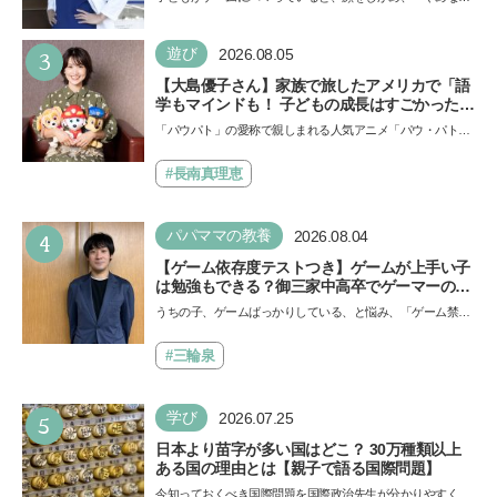
える背景とは
い！」という親御さんは多いでしょう。中学受験を控えて
い…
3
遊び
2026.08.05
【大島優子さん】家族で旅したアメリカで「語
学もマインドも！ 子どもの成長はすごかった」
声優をつとめた映画『パウ・パトロール ザ・ダ
「パウパト」の愛称で親しまれる人気アニメ「パウ・パトロ
イノ・ムービー』ではあきらめなければ何でも
ール」の劇場版シリーズ第3弾、映画『パウ・パトロール
できると子どもに知ってほしい
ザ…
#長南真理恵
4
パパママの教養
2026.08.04
【ゲーム依存度テストつき】ゲームが上手い子
は勉強もできる？御三家中高卒でゲーマーの医
師・阿部智史さんが教えるゲームしながら受験
うちの子、ゲームばっかりしている、と悩み、「ゲーム禁
で勝つためのメソッド
止」を宣言し、子どもとトラブルになる家庭は多いもの。で
も…
#三輪泉
5
学び
2026.07.25
日本より苗字が多い国はどこ？ 30万種類以上
ある国の理由とは【親子で語る国際問題】
今知っておくべき国際問題を国際政治先生が分かりやすく解