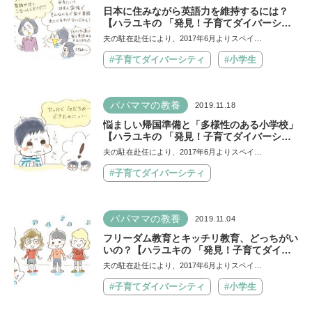
日本に住みながら英語力を維持するには？
【ハラユキの 「発見！子育てダイバーシテ
ィ in バルセロナ」21】
夫の駐在赴任により、2017年6月よりスペイ…
#子育てダイバーシティ
#小学生
パパママの教養
2019.11.18
悩ましい帰国準備と「多様性のある小学校」
【ハラユキの 「発見！子育てダイバーシテ
ィ in バルセロナ」20】
夫の駐在赴任により、2017年6月よりスペイ…
#子育てダイバーシティ
パパママの教養
2019.11.04
フリーダム教育とキッチリ教育、どっちがい
いの？【ハラユキの 「発見！子育てダイバ
ーシティ in バルセロナ」19】
夫の駐在赴任により、2017年6月よりスペイ…
#子育てダイバーシティ
#小学生