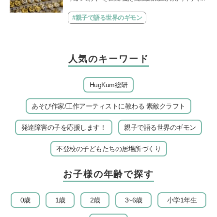
説してくれる「親子で語る国際問題」。今回は、苗字の種
類…
#親子で語る世界のギモン
人気のキーワード
HugKum総研
あそび作家/工作アーティストに教わる 素敵クラフト
発達障害の子を応援します！
親子で語る世界のギモン
不登校の子どもたちの居場所づくり
お子様の年齢で探す
0歳
1歳
2歳
3~6歳
小学1年生