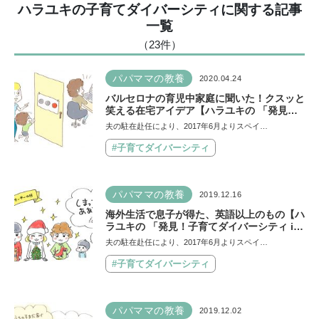
ハラユキの子育てダイバーシティに関する記事
一覧
（23
件
）
パパママの教養
2020.04.24
バルセロナの育児中家庭に聞いた！クスッと
笑える在宅アイデア【ハラユキの 「発見！
子育てダイバーシティ in バルセロナ」番外
夫の駐在赴任により、2017年6月よりスペイ…
編】
#子育てダイバーシティ
パパママの教養
2019.12.16
海外生活で息子が得た、英語以上のもの【ハ
ラユキの 「発見！子育てダイバーシティ in
バルセロナ」22・最終回】
夫の駐在赴任により、2017年6月よりスペイ…
#子育てダイバーシティ
パパママの教養
2019.12.02