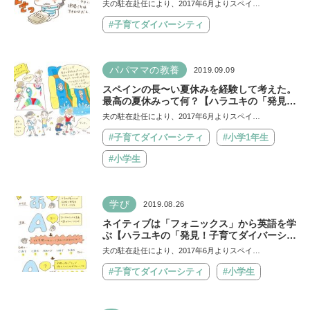
ナ」16】
夫の駐在赴任により、2017年6月よりスペイ…
#子育てダイバーシティ
パパママの教養
2019.09.09
スペインの長〜い夏休みを経験して考えた。
最高の夏休みって何？【ハラユキの「発見！
子育てダイバーシティ in バルセロナ」15】
夫の駐在赴任により、2017年6月よりスペイ…
#子育てダイバーシティ
#小学1年生
#小学生
学び
2019.08.26
ネイティブは「フォニックス」から英語を学
ぶ【ハラユキの「発見！子育てダイバーシテ
ィ in バルセロナ」14】
夫の駐在赴任により、2017年6月よりスペイ…
#子育てダイバーシティ
#小学生