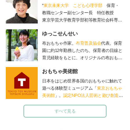
“
東京未来大学 こども心理学部
保育・
教職センター副センター長 特任教授
東京学芸大学教育学部初等教育社会科専攻
を卒業後、東京都内の公立小学校教諭、副
ゆっこせんせい
校長、校長を経て現職。大学では、管理職
歴15年の経験を活かし、教員を目指す学生
布おもちゃ作家。
布育普及協会
代表。保育
たちの指導を担当されています。著書に
園に約12年勤務したのち、保育者の目線と
「保護者対応12か月」(小学館)。”
育児経験をもとに、オリジナルの布おもち
ゃを製作。手作りキットのお店「ゆっこ・
おもちゃ美術館
とい」を立ち上げ、保育者を対象にした
「保育セミナー」や子育て中のお母さん、
日本をはじめ世界各国のおもちゃに触れて
お父さんを対象にした「布おもちゃ講座」
遊べる体験型ミュージアム「
東京おもちゃ
で講師として活躍している。布おもちゃ作
美術館
」。
認定NPO法人芸術と遊び創造協
家＆保育士「ゆっこせんせい」の『
布育®
会
運営。「赤ちゃん木育ひろば」など、親
のすすめ～ちゃんと遊べばちゃんと育つ
』
子で木のぬくもりに触れる場を提供。長門
すべて見る
や鳥海山木など全国に姉妹館が。おもちゃ
を通して日本の木の良さを伝える「木育