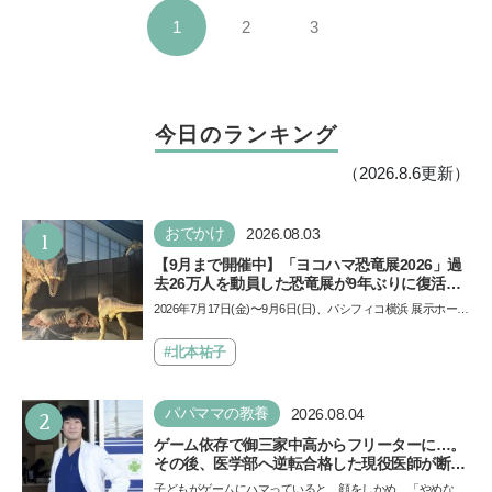
1
2
3
今日のランキング
（2026.8.6更新）
1
おでかけ
2026.08.03
【9月まで開催中】「ヨコハマ恐竜展2026」過
去26万人を動員した恐竜展が9年ぶりに復活！
夏休みのおでかけで楽しむポイントを完全ガイ
2026年7月17日(金)〜9月6日(日)、パシフィコ横浜 展示ホール
ド
Aにて「ヨコハマ恐竜展2026〜恐竜の食卓大図鑑〜」が開
催…
#北本祐子
2
パパママの教養
2026.08.04
ゲーム依存で御三家中高からフリーターに…。
その後、医学部へ逆転合格した現役医師が断言
「ゲームの経験が受験勉強に役立った」そう考
子どもがゲームにハマっていると、顔をしかめ、「やめなさ