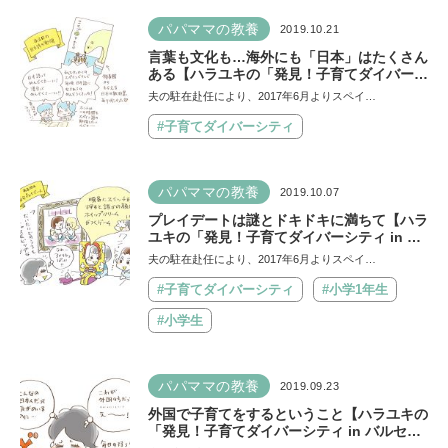
パパママの教養
2019.10.21
言葉も文化も…海外にも「日本」はたくさん
ある【ハラユキの「発見！子育てダイバーシ
ティ in バルセロナ」18】
夫の駐在赴任により、2017年6月よりスペイ…
#子育てダイバーシティ
パパママの教養
2019.10.07
プレイデートは謎とドキドキに満ちて【ハラ
ユキの「発見！子育てダイバーシティ in バ
ルセロナ」17】
夫の駐在赴任により、2017年6月よりスペイ…
#子育てダイバーシティ
#小学1年生
#小学生
パパママの教養
2019.09.23
外国で子育てをするということ【ハラユキの
「発見！子育てダイバーシティ in バルセロ