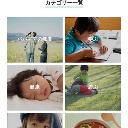
（もくいく）」を広めている。
カテゴリー一覧
パパママの教養
学ぶ
健康
遊ぶ