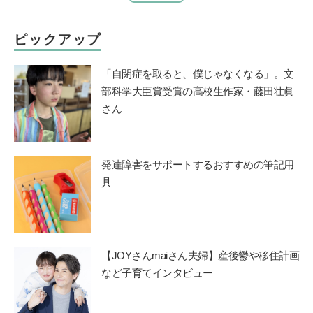
ピックアップ
「自閉症を取ると、僕じゃなくなる」。文
部科学大臣賞受賞の高校生作家・藤田壮眞
さん
発達障害をサポートするおすすめの筆記用
具
【JOYさんmaiさん夫婦】産後鬱や移住計画
など子育てインタビュー