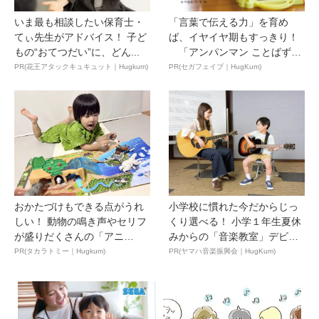
いま最も相談したい保育士・
「言葉で伝える力」を育め
てぃ先生がアドバイス！ 子ど
ば、イヤイヤ期もすっきり！
もの“おてつだい”に、どん...
「アンパンマン ことばずか
ん...
PR(花王アタックキュキュット｜Hugkum)
PR(セガフェイブ｜HugKum)
おかたづけもできる点がうれ
小学校に慣れた今だからじっ
しい！ 動物の鳴き声やセリフ
くり選べる！ 小学１年生夏休
が盛りだくさんの「アニ
みからの「音楽教室」デビ
ア ...
ュ...
PR(タカラトミー｜Hugkum)
PR(ヤマハ音楽振興会｜HugKum)