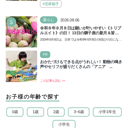
催…
#北本祐子
5
暮らし
2026.08.06
令和８年８月８日は願いが叶いやすい《トリプ
ルエイト》の日！ 13日の獅子座の新月＆皆既
日食の影響にも注目
2026年8月8日は、日本では令和8年8月8日の8並びの日になり
ます。そしてこの日は、「ライオンズゲート」というとっ
て…
PR
おかたづけもできる点がうれしい！ 動物の鳴き
声やセリフが盛りだくさんの「アニア ...
この記事も読む >>
お子様の年齢で探す
0歳
1歳
2歳
3~6歳
小学1年生
小学生