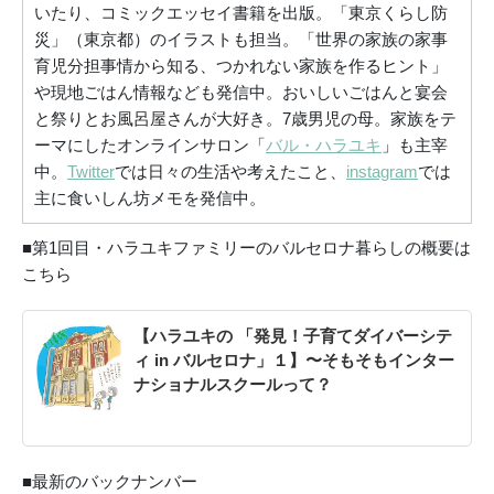
いたり、コミックエッセイ書籍を出版。「東京くらし防
災」（東京都）のイラストも担当。「世界の家族の家事
育児分担事情から知る、つかれない家族を作るヒント」
や現地ごはん情報なども発信中。おいしいごはんと宴会
と祭りとお風呂屋さんが大好き。7歳男児の母。家族をテ
ーマにしたオンラインサロン「
バル・ハラユキ
」も主宰
中。
Twitter
では日々の生活や考えたこと、
instagram
では
主に食いしん坊メモを発信中。
■第1回目・ハラユキファミリーのバルセロナ暮らしの概要は
こちら
【ハラユキの 「発見！子育てダイバーシテ
ィ in バルセロナ」１】〜そもそもインター
ナショナルスクールって？
■最新のバックナンバー