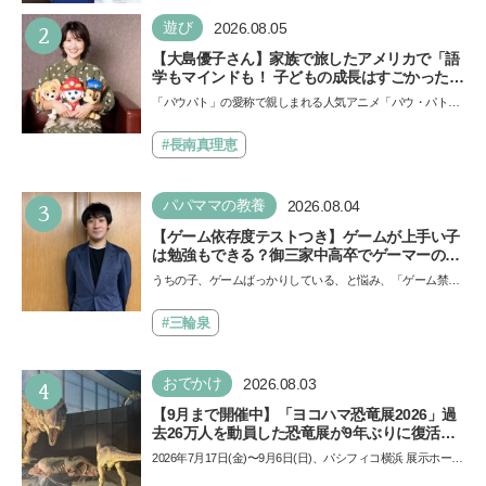
い…
2
遊び
2026.08.05
【大島優子さん】家族で旅したアメリカで「語
学もマインドも！ 子どもの成長はすごかった」
声優をつとめた映画『パウ・パトロール ザ・ダ
「パウパト」の愛称で親しまれる人気アニメ「パウ・パトロ
イノ・ムービー』ではあきらめなければ何でも
ール」の劇場版シリーズ第3弾、映画『パウ・パトロール
できると子どもに知ってほしい
ザ…
#長南真理恵
3
パパママの教養
2026.08.04
【ゲーム依存度テストつき】ゲームが上手い子
は勉強もできる？御三家中高卒でゲーマーの医
師・阿部智史さんが教えるゲームしながら受験
うちの子、ゲームばっかりしている、と悩み、「ゲーム禁
で勝つためのメソッド
止」を宣言し、子どもとトラブルになる家庭は多いもの。で
も…
#三輪泉
4
おでかけ
2026.08.03
【9月まで開催中】「ヨコハマ恐竜展2026」過
去26万人を動員した恐竜展が9年ぶりに復活！
夏休みのおでかけで楽しむポイントを完全ガイ
2026年7月17日(金)〜9月6日(日)、パシフィコ横浜 展示ホール
ド
Aにて「ヨコハマ恐竜展2026〜恐竜の食卓大図鑑〜」が開