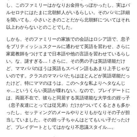
し、このファミリーはかなりお金持ちっぽかったし、実はバ
ルセロナにはたまに北朝鮮人がいるらしい。そのパパに詳細
を聞いても、小さいときのことだから北朝鮮についてはそれ
以上わからないとのことでした。
しかも、そのファミリーの家族での会話はロシア語で、息子
をブリティッシュスクールに通わせて英語を習わせ、さらに
家庭教師をつけてまで日本語や他の言語を習わせているらし
い。な、謎すぎる…！さらに、その男の子は英語堪能だけ
ど、ママパパのほうは英語もスペイン語もあまり上手じゃな
いのです。クラスのママパパたちはほとんどが英語堪能だっ
たけど、特にママのほうは、このヘタな私よりヘタなんじ
ゃ…というくらい英語が喋れない。なので、プレイデートに
は、両親不在で、彼らと同居する英語堪能な大学生の姪っ子
（息子友達にとっては従兄弟）だけがついてくるときも多か
ったし、セッティングのメールやりとりもかなりその子が担
当していました。その姪っ子ちゃんはとてもいい子だったけ
ど、プレイデートとしてはかなり不思議スタイル…。