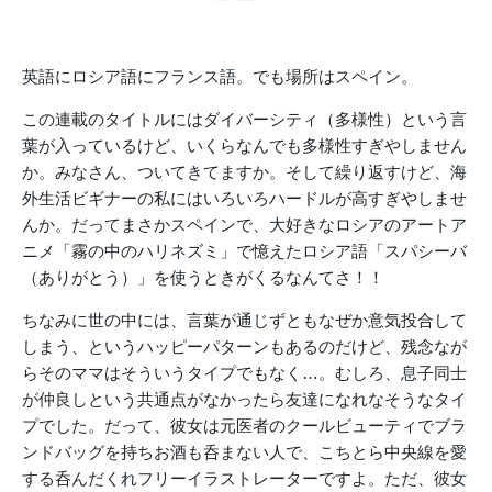
英語にロシア語にフランス語。でも場所はスペイン。
この連載のタイトルにはダイバーシティ（多様性）という言
葉が入っているけど、いくらなんでも多様性すぎやしません
か。みなさん、ついてきてますか。そして繰り返すけど、海
外生活ビギナーの私にはいろいろハードルが高すぎやしませ
んか。だってまさかスペインで、大好きなロシアのアートア
ニメ「霧の中のハリネズミ」で憶えたロシア語「スパシーバ
（ありがとう）」を使うときがくるなんてさ！！
ちなみに世の中には、言葉が通じずともなぜか意気投合して
しまう、というハッピーパターンもあるのだけど、残念なが
らそのママはそういうタイプでもなく…。むしろ、息子同士
が仲良しという共通点がなかったら友達になれなそうなタイ
プでした。だって、彼女は元医者のクールビューティでブラ
ンドバッグを持ちお酒も呑まない人で、こちとら中央線を愛
する呑んだくれフリーイラストレーターですよ。ただ、彼女