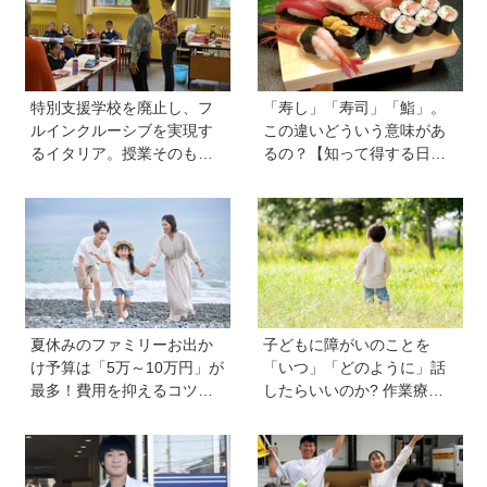
特別支援学校を廃止し、フ
「寿し」「寿司」「鮨」。
ルインクルーシブを実現す
この違いどういう意味があ
るイタリア。授業そのもの
るの？【知って得する日本
を、多様な子どもが参加し
語ウンチク塾】
やすい形に【言語聴覚士 原
先生が伝える世界のインク
ルーシブ教育】
夏休みのファミリーお出か
子どもに障がいのことを
け予算は「5万～10万円」が
「いつ」「どのように」話
最多！費用を抑えるコツ
したらいいのか? 作業療法
は？保護者1,217人に調査
士のクロカワナオキさんが
【HugKum総研】
当時小学生の息子に伝えた
こと