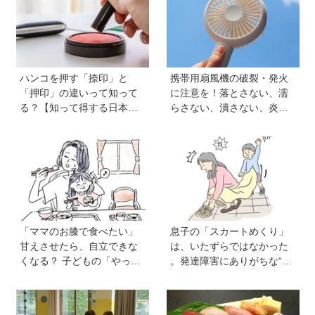
ハンコを押す「捺印」と
携帯用扇風機の破裂・発火
「押印」の違いって知って
に注意を！落とさない、濡
る？【知って得する日本語
らさない、潰さない、炎天
ウンチク塾】
下に放置しない！
「ママのお膝で食べたい」
息子の「スカートめくり」
甘えさせたら、自立できな
は、いたずらではなかった
くなる？ 子どもの「やっ
。発達障害にありがちな“誤
て」に向き合うときの小さ
学習”のしくみ【療育アドバ
な姿勢《モンテッソーリ教
イザーが解説】
師の子育てエッセイ》vol.7