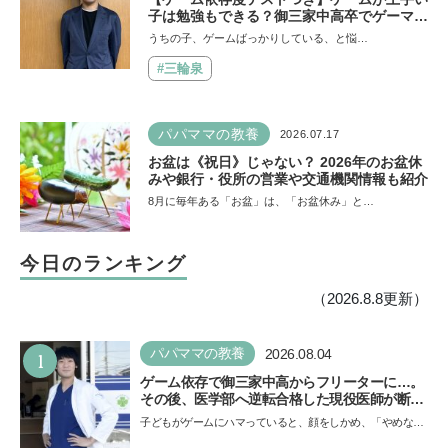
子は勉強もできる？御三家中高卒でゲーマー
の医師・阿部智史さんが教えるゲームしなが
うちの子、ゲームばっかりしている、と悩…
ら受験で勝つためのメソッド
#三輪泉
パパママの教養
2026.07.17
お盆は《祝日》じゃない？ 2026年のお盆休
みや銀行・役所の営業や交通機関情報も紹介
8月に毎年ある「お盆」は、「お盆休み」と…
今日のランキング
（2026.8.8更新）
1
パパママの教養
2026.08.04
ゲーム依存で御三家中高からフリーターに…。
その後、医学部へ逆転合格した現役医師が断言
「ゲームの経験が受験勉強に役立った」そう考
子どもがゲームにハマっていると、顔をしかめ、「やめなさ
える背景とは
い！」という親御さんは多いでしょう。中学受験を控えて