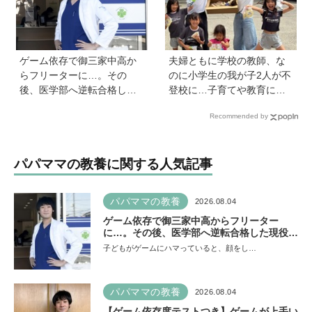
ゲーム依存で御三家中高か
夫婦ともに学校の教師、な
らフリーターに…。その
のに小学生の我が子2人が不
後、医学部へ逆転合格した
登校に…子育てや教育に悩
現役医師が断言「ゲームの
むうち、熱血教師パパが
Recommended by
経験が受験勉強に役立っ
「退職しよう」と決意する
た」そう考える背景とは
まで
パパママの教養に関する人気記事
パパママの教養
2026.08.04
ゲーム依存で御三家中高からフリーター
に…。その後、医学部へ逆転合格した現役医
師が断言「ゲームの経験が受験勉強に役立っ
子どもがゲームにハマっていると、顔をし…
た」そう考える背景とは
パパママの教養
2026.08.04
【ゲーム依存度テストつき】ゲームが上手い