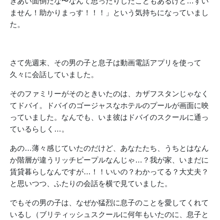
きあい面倒だな〜なんて思ったりしたこともあるけど…すい
ません！助かりまっす！！！」という気持ちになっていまし
た。
さて先週末、その男の子と息子は動画電話アプリを使って
久々に会話していました。
そのファミリーがそのときいたのは、カザフスタンじゃなく
てドバイ。ドバイのゴージャスなホテルのプールが画面に映
っていました。なんでも、いま彼はドバイのスクールに通っ
ているらしく…。
あの…薄々感じていたのだけど、あなたたち、うちとはなん
か階層が違うリッチピープルなんじゃ…？我が家、いまだに
賃貸暮らしなんですが…！！いいの？わかってる？大丈夫？
と思いつつ、ふたりの会話を横で見ていました。
でもその男の子は、なぜか猛烈に息子のことを愛してくれて
いるし（ブリティッシュスクールに何年もいたのに、息子と