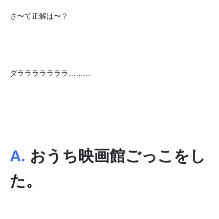
さ〜て正解は〜？
ダラララララララ………
A.
おうち映画館ごっこをし
た。