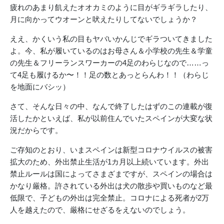
疲れのあまり飢えたオオカミのように目がギラギラしたり、
月に向かってウオーンと吠えたりしてないでしょうか？
ええ、かくいう私の目もヤバいかんじでギラついてきました
よ。今、私が履いているのはお母さん＆小学校の先生＆学童
の先生＆フリーランスワーカーの4足のわらじなので……っ
て4足も履けるか〜！！足の数とあっとらんわ！！（わらじ
を地面にバシッ）
さて、そんな日々の中、なんで終了したはずのこの連載が復
活したかといえば、私が以前住んでいたスペインが大変な状
況だからです。
ご存知のとおり、いまスペインは新型コロナウイルスの被害
拡大のため、外出禁止生活が1カ月以上続いています。外出
禁止ルールは国によってさまざまですが、スペインの場合は
かなり厳格。許されている外出は犬の散歩や買いものなど最
低限で、子どもの外出は完全禁止。コロナによる死者が2万
人を越えたので、厳格にせざるをえないのでしょう。