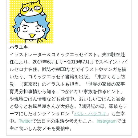
ハラユキ
イラストレーター＆コミックエッセイスト。夫の駐在赴
任により、2017年6月より〜2019年7月までスペイン・バ
ルセロナ在住。雑誌やWEBなどでイラストやマンガを描
いたり、コミックエッセイ書籍を出版。「東京くらし防
災」（東京都）のイラストも担当。「世界の家族の家事
育児分担事情から知る、つかれない家族を作るヒント」
や現地ごはん情報なども発信中。おいしいごはんと宴会
と祭りとお風呂屋さんが大好き。7歳男児の母。家族をテ
ーマにしたオンラインサロン「
バル・ハラユキ
」も主宰
中。
Twitter
では日々の生活や考えたこと、
instagram
では
主に食いしん坊メモを発信中。