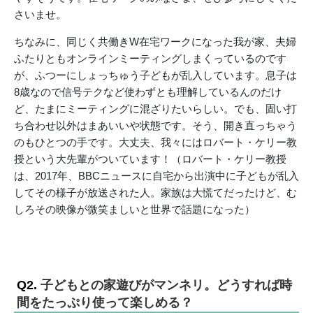
さいませ。
ちなみに、同じく共働きW在宅ワークになった我が家、夫婦
ふたりともオンラインミーティングしまくっているのです
が、ふつーにしょっちゅう子どもが乱入しています。息子は
8歳なので信号テクなど使わずとも理解しているんのだけ
ど、たまにミーティングに混ざりたいらしい。でも、固い打
ち合わせ以外はまあいいや状態です。そう、開き直っちゃう
のもひとつの手です。大丈夫、我々にはロバート・ケリー教
授という大先輩がついています！（ロバート・ケリー教授
は、2017年、BBCニュースに自宅から出演中に子どもが乱入
してその様子が放送された人。家族は大慌てだったけど、む
しろその映像が微笑ましいと世界で話題になった）
Q2.
子どもとの家遊びがマンネリ。どうすれば時
間をたっぷり使って楽しめる？