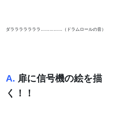
ダラララララララ……………（ドラムロールの音）
A.
扉に信号機の絵を描
く！！