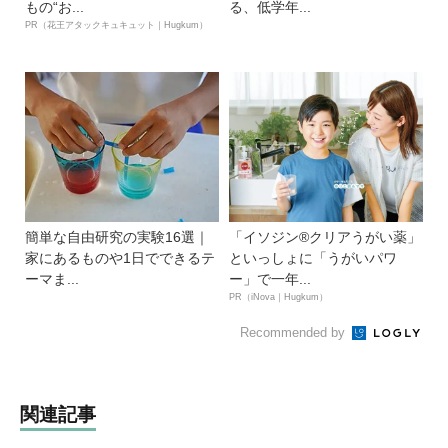
もの“お...
る、低学年...
PR（花王アタックキュキュット｜Hugkum）
簡単な自由研究の実験16選｜
「イソジン®クリアうがい薬」
家にあるものや1日でできるテ
といっしょに「うがいパワ
ーマま...
ー」で一年...
PR（iNova｜Hugkum）
Recommended by
関連記事