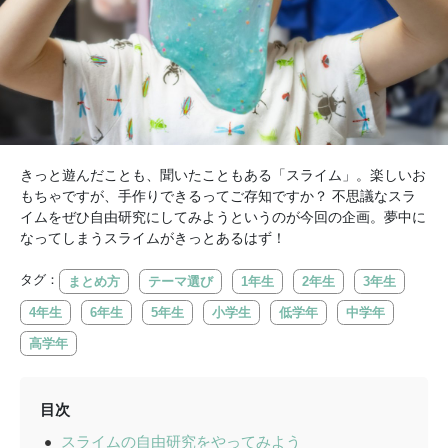
きっと遊んだことも、聞いたこともある「スライム」。楽しいお
もちゃですが、手作りできるってご存知ですか？ 不思議なスラ
イムをぜひ自由研究にしてみようというのが今回の企画。夢中に
なってしまうスライムがきっとあるはず！
タグ：
まとめ方
テーマ選び
1年生
2年生
3年生
4年生
6年生
5年生
小学生
低学年
中学年
高学年
目次
スライムの自由研究をやってみよう