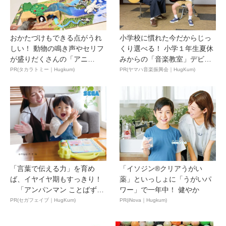
おかたづけもできる点がうれ
小学校に慣れた今だからじっ
しい！ 動物の鳴き声やセリフ
くり選べる！ 小学１年生夏休
が盛りだくさんの「アニ
みからの「音楽教室」デビ
ア ...
ュ...
PR(タカラトミー｜Hugkum)
PR(ヤマハ音楽振興会｜HugKum)
「言葉で伝える力」を育め
「イソジン®クリアうがい
ば、イヤイヤ期もすっきり！
薬」といっしょに「うがいパ
「アンパンマン ことばずか
ワー」で一年中！ 健やか
ん...
PR(セガフェイブ｜HugKum)
PR(iNova｜Hugkum)