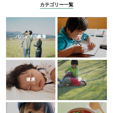
研究所）がある。
発「
カラオケEnglish
」なども手がける。
カテゴリー一覧
『19時から作るごはん』『行正り香のイン
テリア』（ともに講談社）など、著書は50
冊以上。また、献立づくりの悩みを解決す
るアプリ「今夜の献立、どうしよう？」で
レシピ提案やコラムや料理のコツを動画で
パパママの教養
学ぶ
配信している。
http://fooddays.jp/
健康
遊ぶ