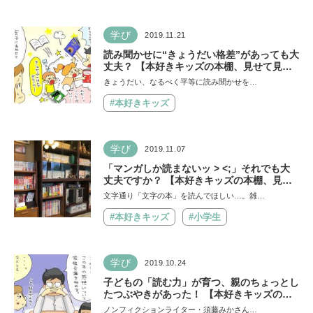
学び
2019.11.21
読み聞かせに“きょうだい格差”があっても大
丈夫？ 【本好きキッズの本棚、見せて見せ
て！第15回】
きょうだい、なるべく平等に読み聞かせを…
#本好きキッズ
学び
2019.11.07
「マンガしか読まないッ > <;」それでも大
丈夫ですか？ 【本好きキッズの本棚、見せ
て見せて！第14回】
文字通り「文字の本」を読んでほしい…。雑…
#本好きキッズ
#小学生
学び
2019.10.24
子どもの「読む力」が育つ、親のちょっとし
たつぶやきがあった！ 【本好きキッズの本
棚、見せて見せて！第13回】
ノンフィクションライター・須藤みかさん…