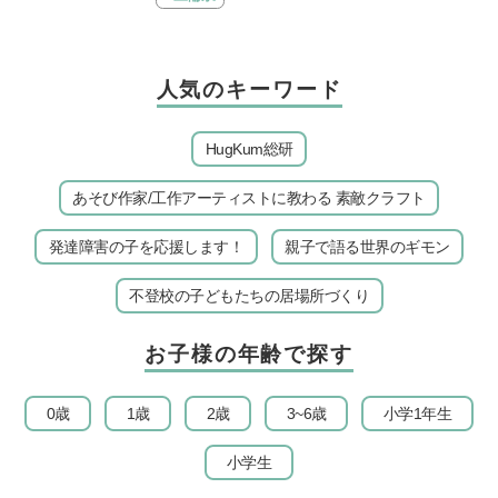
人気のキーワード
HugKum総研
あそび作家/工作アーティストに教わる 素敵クラフト
発達障害の子を応援します！
親子で語る世界のギモン
不登校の子どもたちの居場所づくり
お子様の年齢で探す
0歳
1歳
2歳
3~6歳
小学1年生
小学生