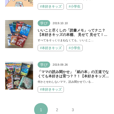
#本好きキッズ
#小学生
学び
2019.10.10
いいこと尽くしの「読書メモ」ってナニ？
【本好きキッズの本棚、 見せて 見せて！第
12回】
すべてをそっくりまねなくても、いいとこ…
#本好きキッズ
#小学生
学び
2019.09.26
「ママの読み聞かせ」「紙の本」の王道でな
くても本好きは育つ？？！【本好きキッズの
本棚、 見せて 見せて！第11回】
何かとせわしないママ。読み聞かせている…
#本好きキッズ
1
2
3