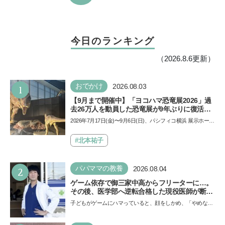
今日のランキング
（2026.8.6更新）
1
おでかけ
2026.08.03
【9月まで開催中】「ヨコハマ恐竜展2026」過
去26万人を動員した恐竜展が9年ぶりに復活！
夏休みのおでかけで楽しむポイントを完全ガイ
2026年7月17日(金)〜9月6日(日)、パシフィコ横浜 展示ホール
ド
Aにて「ヨコハマ恐竜展2026〜恐竜の食卓大図鑑〜」が開
催…
#北本祐子
2
パパママの教養
2026.08.04
ゲーム依存で御三家中高からフリーターに…。
その後、医学部へ逆転合格した現役医師が断言
「ゲームの経験が受験勉強に役立った」そう考
子どもがゲームにハマっていると、顔をしかめ、「やめなさ
える背景とは
い！」という親御さんは多いでしょう。中学受験を控えて
い…