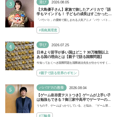
3
遊び
2026.08.05
【大島優子さん】家族で旅したアメリカで「語
学もマインドも！ 子どもの成長はすごかった」
声優をつとめた映画『パウ・パトロール ザ・ダ
「パウパト」の愛称で親しまれる人気アニメ「パウ・パトロ
イノ・ムービー』ではあきらめなければ何でも
ール」の劇場版シリーズ第3弾、映画『パウ・パトロール
できると子どもに知ってほしい
ザ…
#長南真理恵
4
学び
2026.07.25
日本より苗字が多い国はどこ？ 30万種類以上
ある国の理由とは【親子で語る国際問題】
今知っておくべき国際問題を国際政治先生が分かりやすく解
説してくれる「親子で語る国際問題」。今回は、苗字の種
類…
#親子で語る世界のギモン
5
パパママの教養
2026.08.04
【ゲーム依存度テストつき】ゲームが上手い子
は勉強もできる？御三家中高卒でゲーマーの医
師・阿部智史さんが教えるゲームしながら受験
うちの子、ゲームばっかりしている、と悩み、「ゲーム禁
で勝つためのメソッド
止」を宣言し、子どもとトラブルになる家庭は多いもの。で
も…
#三輪泉