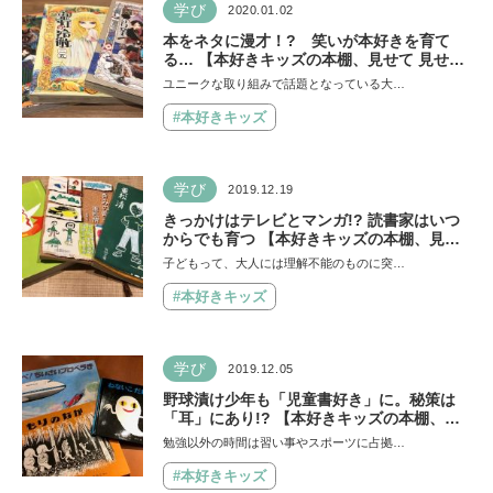
学び
2020.01.02
本をネタに漫才！? 笑いが本好きを育て
る… 【本好きキッズの本棚、見せて 見せ
て！第18回】
ユニークな取り組みで話題となっている大…
#本好きキッズ
学び
2019.12.19
きっかけはテレビとマンガ!? 読書家はいつ
からでも育つ 【本好きキッズの本棚、見せ
て 見せて！第17回】
子どもって、大人には理解不能のものに突…
#本好きキッズ
学び
2019.12.05
野球漬け少年も「児童書好き」に。秘策は
「耳」にあり!? 【本好きキッズの本棚、見
せて見せて！第16回】
勉強以外の時間は習い事やスポーツに占拠…
#本好きキッズ