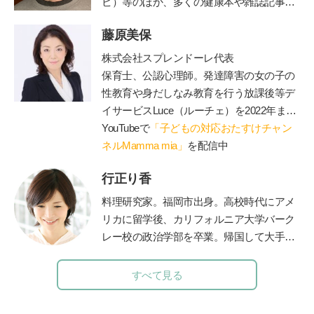
ビ）等のほか、多くの健康本や雑誌記事・
連載を執筆。二児の父でもある。ブログ「
藤原美保
由流里舎農園
」は日本野菜ソムリエ協会公
認。
Twitter
も更新中。
株式会社スプレンドーレ代表
保育士、公認心理師。発達障害の女の子の
性教育や身だしなみ教育を行う放課後等デ
イサービス
Luce
（ルーチェ）を
2022
年まで
運営。現在は障害のあるお子さんと保護者
YouTubeで
「子どもの対応おたすけチャン
が一緒に通うことができる脱毛サロン
ネルMamma mia」
を配信中
Luce
を運営（施術中に療育相談に対応可）、子
行正り香
育てや療育相談、事業所での性教育のやり
方、職員研修やコンサル、講演等を行う。
料理研究家。福岡市出身。高校時代にアメ
著書に『発達障害の女の子のお母さんが、
リカに留学後、カリフォルニア大学バーク
早めに知っておきたい「
47
のルール」』、
レー校の政治学部を卒業。帰国して大手広
『発達障害の男の子のお母さんが早めに知
告代理店に勤務しながら料理本を出版。退
っておいて良かったこと
70』
（エッセンシ
職後は「なるほど！エージェント」を立ち
すべて見る
ャル出版社）、『発達障害の女の子の「自
上げ、料理家としても、テレビや雑誌など
立」のために親としてできること』（
PHP
で幅広く活躍中。現在は英話学習アプリ開