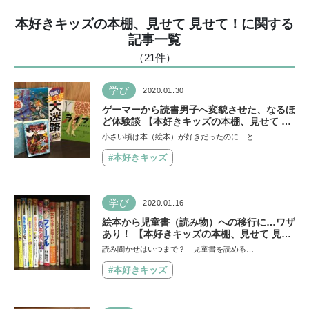
本好きキッズの本棚、見せて 見せて！に関する
記事一覧
（21
件
）
学び
2020.01.30
ゲーマーから読書男子へ変貌させた、なるほ
ど体験談 【本好きキッズの本棚、見せて 見
せて！第20回】
小さい頃は本（絵本）が好きだったのに…と…
#本好きキッズ
学び
2020.01.16
絵本から児童書（読み物）への移行に…ワザ
あり！ 【本好きキッズの本棚、見せて 見せ
て！第19回】
読み聞かせはいつまで？ 児童書を読める…
#本好きキッズ