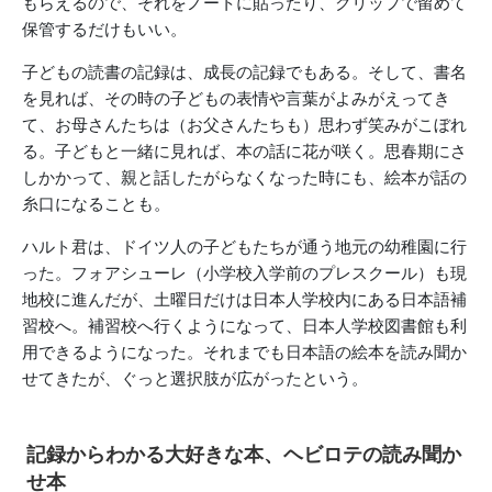
もらえるので、それをノートに貼ったり、クリップで留めて
保管するだけもいい。
子どもの読書の記録は、成長の記録でもある。そして、書名
を見れば、その時の子どもの表情や言葉がよみがえってき
て、お母さんたちは（お父さんたちも）思わず笑みがこぼれ
る。子どもと一緒に見れば、本の話に花が咲く。思春期にさ
しかかって、親と話したがらなくなった時にも、絵本が話の
糸口になることも。
ハルト君は、ドイツ人の子どもたちが通う地元の幼稚園に行
った。フォアシューレ（小学校入学前のプレスクール）も現
地校に進んだが、土曜日だけは日本人学校内にある日本語補
習校へ。補習校へ行くようになって、日本人学校図書館も利
用できるようになった。それまでも日本語の絵本を読み聞か
せてきたが、ぐっと選択肢が広がったという。
記録からわかる大好きな本、ヘビロテの読み聞か
せ本