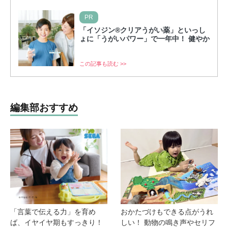
PR
「イソジン®クリアうがい薬」といっし
ょに「うがいパワー」で一年中！ 健やか
この記事も読む >>
編集部おすすめ
「言葉で伝える力」を育め
おかたづけもできる点がうれ
ば、イヤイヤ期もすっきり！
しい！ 動物の鳴き声やセリフ