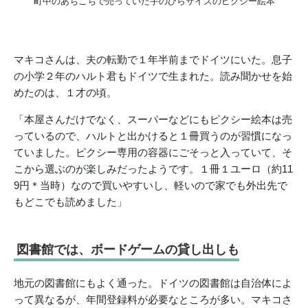
町中のあちこちで売っていた手のひらサイズのピクシー絵本
マキコさんは、夫の転勤で１年半前までドイツにいた。息子
の小学２年のハルト君もドイツで生まれた。読み聞かせを始
めたのは、１才の頃。
「本屋さんだけでなく、スーパーなどにもピクシー絵本は売
っているので、ハルトと出かけると１冊買うのが習慣になっ
ていました。ピクシー専用の容器にごそっと入っていて、そ
こから選ぶのが楽しみだったようです。１冊１ユーロ（約11
9円＊当時）なので買いやすいし、軽いので家でも外出先で
もどこでも読めました」
図書館では、ボードゲームの貸し出しも
地元の図書館にもよく通った。ドイツの図書館は自治体によ
って異なるが、年間登録料が必要なところが多い。マキコさ