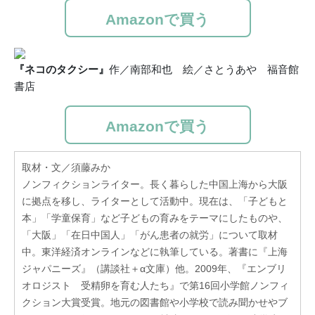
Amazonで買う
『ネコのタクシー』
作／南部和也 絵／さとうあや 福音館
書店
Amazonで買う
取材・文／須藤みか
ノンフィクションライター。長く暮らした中国上海から大阪
に拠点を移し、ライターとして活動中。現在は、「子どもと
本」「学童保育」など子どもの育みをテーマにしたものや、
「大阪」「在日中国人」「がん患者の就労」について取材
中。東洋経済オンラインなどに執筆している。著書に『上海
ジャパニーズ』（講談社＋α文庫）他。2009年、『エンブリ
オロジスト 受精卵を育む人たち』で第16回小学館ノンフィ
クション大賞受賞。地元の図書館や小学校で読み聞かせやブ