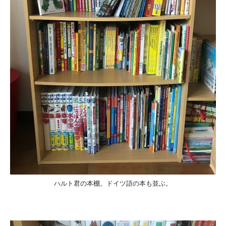
ハルト君の本棚。ドイツ語の本も並ぶ。