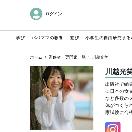
ログイン
学び
パパママの教養
遊び
小学生の自由研究まる
ホーム
監修者・専門家一覧
川越光笑
川越光笑
出版社で編
に日本の食文
など多数の
体がつくら
家試験に合