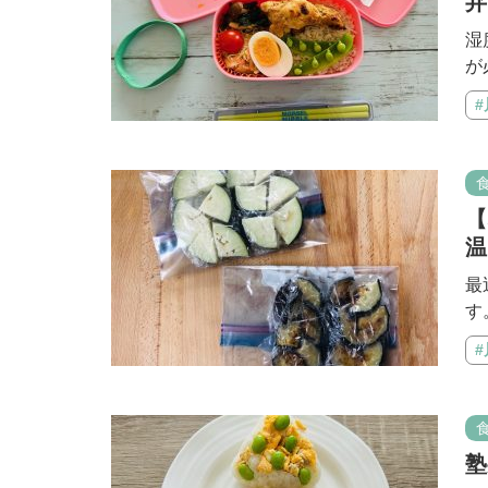
弁
湿
が
【
温
最
す
塾