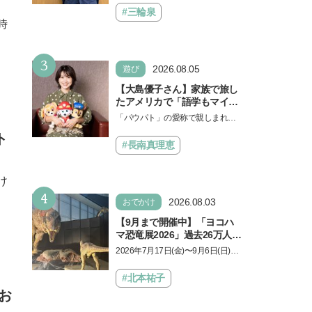
えるゲームしながら受験で勝
言し、子どもとトラブルになる家
#三輪泉
つためのメソッド
庭は多いもの。でも…
時
3
2026.08.05
遊び
【大島優子さん】家族で旅し
たアメリカで「語学もマイン
ドも！ 子どもの成長はすごか
「パウパト」の愛称で親しまれる
った」声優をつとめた映画
人気アニメ「パウ・パトロール」
ト
『パウ・パトロール ザ・ダイ
の劇場版シリーズ第3弾、映画『パ
#長南真理恵
ノ・ムービー』ではあきらめ
ウ・パトロール ザ…
なければ何でもできると子ど
もに知ってほしい
け
4
2026.08.03
おでかけ
【9月まで開催中】「ヨコハ
マ恐竜展2026」過去26万人を
動員した恐竜展が9年ぶりに
2026年7月17日(金)〜9月6日(日)、
復活！ 夏休みのおでかけで楽
パシフィコ横浜 展示ホールAにて
しむポイントを完全ガイド
「ヨコハマ恐竜展2026〜恐竜の食
#北本祐子
卓大図鑑〜」が開催…
お