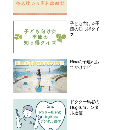
子ども向け☆季
節の知っ得クイ
ズ
Rinaの子連れお
でかけナビ
ドクター島谷の
HugKumデンタ
ル通信