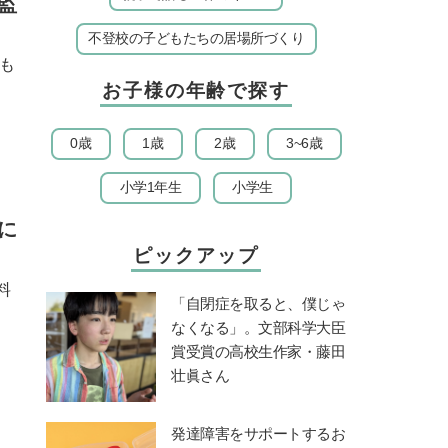
監
不登校の子どもたちの居場所づくり
も
お子様の年齢で探す
0歳
1歳
2歳
3~6歳
小学1年生
小学生
に
ピックアップ
料
「自閉症を取ると、僕じゃ
なくなる」。文部科学大臣
賞受賞の高校生作家・藤田
壮眞さん
発達障害をサポートするお