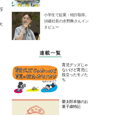
お
小学生で起業・特許取得。
16歳社長の水野舞さんイン
大
タビュー
連載一覧
育児グッズじゃ
ないけど育児に
役立ったモノた
ち
榮太郎本舗のお
菓子歳時記