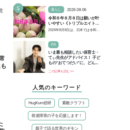
5
2026.08.06
暮らし
意
令和８年８月８日は願いが叶
いやすい《トリプルエイト》
の日！ 13日の獅子座の新月
2026年8月8日は、日本では令和8
＆皆既日食の影響にも注目
年8月8日の8並びの日になりま
す。そしてこの日は、「ライオン
PR
ズゲート」というとって…
いま最も相談したい保育士・
常
てぃ先生がアドバイス！ 子ど
もの“おてつだい”に、どん...
選も
この記事も読む >>
人気のキーワード
HugKum総研
素敵クラフト
発達障害の子を応援します！
た
親子で語る世界のギモン