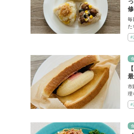
っ
修
毎
た
【
最
市
理