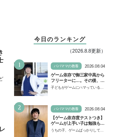
今日のランキング
（2026.8.8更新）
き
士
1
2026.08.04
パパママの教養
ゲーム依存で御三家中高から
ど
フリーターに…。その後、医
学部へ逆転合格した現役医師
子どもがゲームにハマっている
が断言「ゲームの経験が受験
と、顔をしかめ、「やめなさ
勉強に役立った」そう考える
い！」という親御さんは多いでし
背景とは
2
ょう。中学受験を控えてい…
2026.08.04
パパママの教養
【ゲーム依存度テストつき】
ゲームが上手い子は勉強もで
レ
きる？御三家中高卒でゲーマ
うちの子、ゲームばっかりしてい
ーの医師・阿部智史さんが教
る、と悩み、「ゲーム禁止」を宣