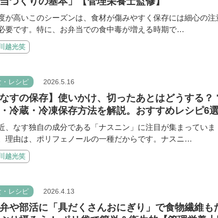
当づくりの基本」【管理栄養士監修】
度が高いこのシーズンは、食材が傷みやすく保存には細心の注
必要です。特に、お弁当での食中毒が増える時期で…
#川越光笑
食・レシピ
2026.5.16
なすの保存】使いかけ、切ったあとはどうする？ 
・冷蔵・冷凍保存方法を解説。おすすめレシピ6
近、なす独自の成分である「ナスニン」に注目が集まっていま
。理由は、ポリフェノールの一種だからです。ナスニ…
#川越光笑
食・レシピ
2026.4.13
弁や部活に「具だくさんおにぎり」で食物繊維も