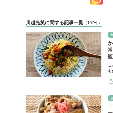
川越光笑に関する記事一覧
（197
件
）
か
常
監
こ
も
「
ー