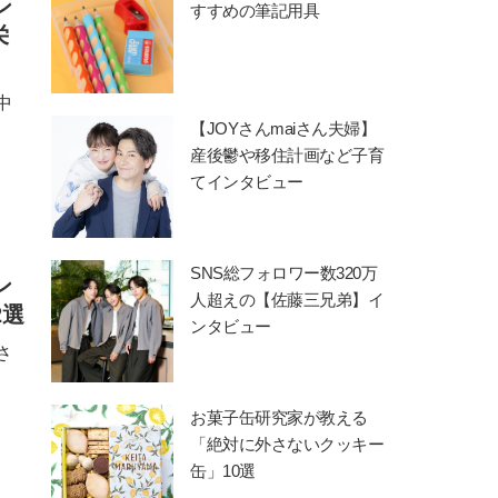
ン
すすめの筆記用具
栄
中
【JOYさんmaiさん夫婦】
産後鬱や移住計画など子育
てインタビュー
SNS総フォロワー数320万
ン
人超えの【佐藤三兄弟】イ
2選
ンタビュー
さ
お菓子缶研究家が教える
「絶対に外さないクッキー
缶」10選