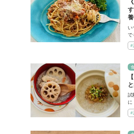
《
す
養
い
で
【
と
試
に