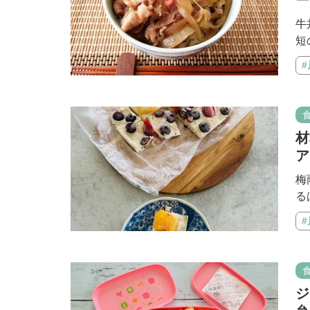
牛
短
材
ア
梅
る
ジ