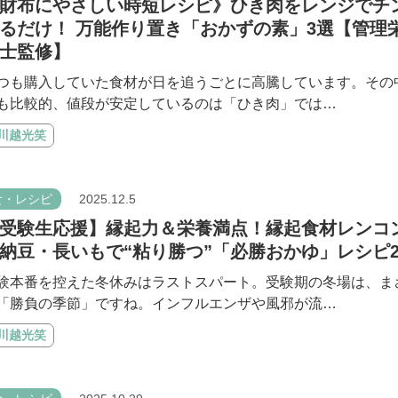
財布にやさしい時短レシピ》ひき肉をレンジでチ
るだけ！ 万能作り置き「おかずの素」3選【管理
士監修】
つも購入していた食材が日を追うごとに高騰しています。その
も比較的、値段が安定しているのは「ひき肉」では…
#川越光笑
食・レシピ
2025.12.5
受験生応援】縁起力＆栄養満点！縁起食材レンコ
納豆・長いもで“粘り勝つ”「必勝おかゆ」レシピ
験本番を控えた冬休みはラストスパート。受験期の冬場は、ま
「勝負の季節」ですね。インフルエンザや風邪が流…
#川越光笑