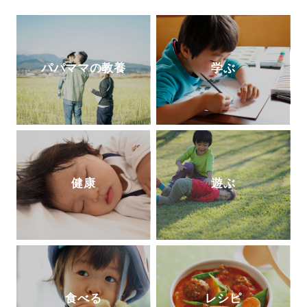
テリア』（ともに講談社）など、著書は50
冊以上。また、献立づくりの悩みを解決す
るアプリ「今夜の献立、どうしよう？」で
レシピ提案やコラムや料理のコツを動画で
パパママの教養
学ぶ
配信している。
http://fooddays.jp/
健康
遊ぶ
食べる
レシピ