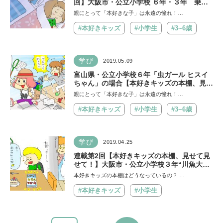
回】大阪市・公立小学校 ６年・３年 乗り
鉄の兄カイ君&歴女の妹サララちゃんの場合
親にとって「本好きな子」は永遠の憧れ！…
#本好きキッズ
#小学生
#3~6歳
学び
2019.05.09
富山県・公立小学校６年「虫ガール ヒスイ
ちゃん」の場合【本好きキッズの本棚、見せ
て見せて！第３回】
親にとって「本好きな子」は永遠の憧れ！…
#本好きキッズ
#小学生
#3~6歳
学び
2019.04.25
連載第2回【本好きキッズの本棚、見せて見
せて！】大阪市・公立小学校３年“川魚大好
き”ミノルくんの場合
本好きキッズの本棚はどうなっているの？ …
#本好きキッズ
#小学生