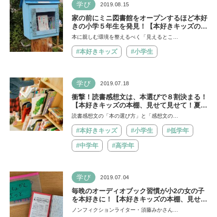
学び
2019.08.15
家の前にミニ図書館をオープンするほど本好
きの小学５年生を発見！【本好きキッズの本
棚、見せて見せて！第8回】
本に親しむ環境を整えるべく「見えるとこ…
#本好きキッズ
#小学生
学び
2019.07.18
衝撃！読書感想文は、本選びで８割決まる！
【本好きキッズの本棚、見せて見せて！夏休
みSpecial】
読書感想文の「本の選び方」と「感想文の…
#本好きキッズ
#小学生
#低学年
#中学年
#高学年
学び
2019.07.04
毎晩のオーディオブック習慣が小2の女の子
を本好きに！【本好きキッズの本棚、見せて
見せて！第7回】
ノンフィクションライター・須藤みかさん…