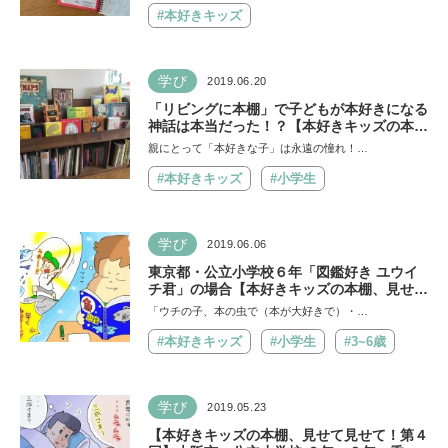
#本好きキッズ
学び
2019.06.20
「リビングに本棚」で子どもが本好きになる
神話は本当だった！？【本好きキッズの本
棚、見せて見せて！第６回】
親にとって「本好きな子」は永遠の憧れ！…
#本好きキッズ
#小学生
学び
2019.06.06
東京都・公立小学校６年「図鑑好き ユウイ
チ君」の場合【本好きキッズの本棚、見せて
見せて！第５回】
「ウチの子、本の虫で（本が大好きで）・…
#本好きキッズ
#小学生
#3~6歳
学び
2019.05.23
【本好きキッズの本棚、見せて見せて！第４