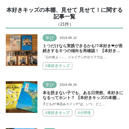
本好きキッズの本棚、見せて 見せて！に関する
記事一覧
（21
件
）
学び
2019.09.12
１つだけなら実践できるかも!?本好き❤が長
続きする６つの傾向を再確認！ 【本好きキ
ッズの本棚、見せて 見せて！第10回】
「心の友よ～」。ジャイアンのセリフでは…
#本好きキッズ
学び
2019.08.29
本を読まない子でも、ある日突然、本好きに
なるってホント？ 【本好きキッズの本棚、
見せて 見せて！第9回】
子どもの“本読みスイッチ”は、いつ、どこ…
#本好きキッズ
#小学生