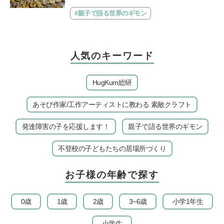
説してくれる「親子で語る国際問題」。今回は、苗字の種
類…
#親子で語る世界のギモン
人気のキーワード
HugKum総研
あそび作家/工作アーティストに教わる 素敵クラフト
発達障害の子を応援します！
親子で語る世界のギモン
不登校の子どもたちの居場所づくり
お子様の年齢で探す
0歳
1歳
2歳
3~6歳
小学1年生
小学生