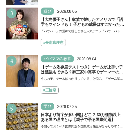
い！」という親御さんは多いでしょう。中学受験を控えて
い…
3
遊び
2026.08.05
【大島優子さん】家族で旅したアメリカで「語
学もマインドも！ 子どもの成長はすごかった」
声優をつとめた映画『パウ・パトロール ザ・ダ
「パウパト」の愛称で親しまれる人気アニメ「パウ・パトロ
イノ・ムービー』ではあきらめなければ何でも
ール」の劇場版シリーズ第3弾、映画『パウ・パトロール
できると子どもに知ってほしい
ザ…
#長南真理恵
4
パパママの教養
2026.08.04
【ゲーム依存度テストつき】ゲームが上手い子
は勉強もできる？御三家中高卒でゲーマーの医
師・阿部智史さんが教えるゲームしながら受験
うちの子、ゲームばっかりしている、と悩み、「ゲーム禁
で勝つためのメソッド
止」を宣言し、子どもとトラブルになる家庭は多いもの。で
も…
#三輪泉
5
学び
2026.07.25
日本より苗字が多い国はどこ？ 30万種類以上
ある国の理由とは【親子で語る国際問題】
今知っておくべき国際問題を国際政治先生が分かりやすく解