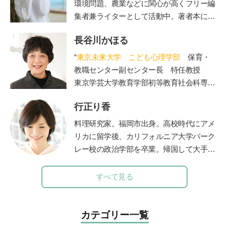
環境問題、農業などに関心が高くフリー編
集者兼ライターとして活動中。著者本に日
本の食文化を守るべく企画した「おにぎ
長谷川かほる
り」（グラフィック社）がある。NHKやラ
ジオ番組J-Waveロハスモーニングなど多
“
東京未来大学 こども心理学部
保育・
数のメディアに出演し、全国のおにぎり文
教職センター副センター長 特任教授
化を語る。両親を病気で亡くしたことをき
東京学芸大学教育学部初等教育社会科専攻
っかけに、“人は、食べるもので体がつく
を卒業後、東京都内の公立小学校教諭、副
られている”ということを改めて実感。食
行正り香
校長、校長を経て現職。大学では、管理職
の大切さに目覚め、管理栄養士を目指すべ
歴15年の経験を活かし、教員を目指す学生
料理研究家。福岡市出身。高校時代にアメ
く大学へ進学。2023年春、国家試験に合格
たちの指導を担当されています。著書に
リカに留学後、カリフォルニア大学バーク
し、管理栄養士となる。
「保護者対応12か月」(小学館)。”
レー校の政治学部を卒業。帰国して大手広
告代理店に勤務しながら料理本を出版。退
職後は「なるほど！エージェント」を立ち
すべて見る
上げ、料理家としても、テレビや雑誌など
で幅広く活躍中。現在は英話学習アプリ開
発「
カラオケEnglish
」なども手がける。
カテゴリー一覧
『19時から作るごはん』『行正り香のイン