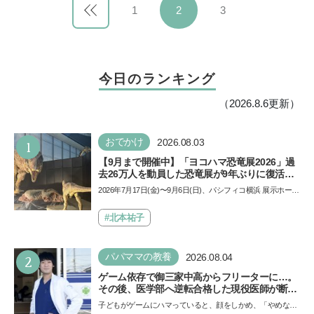
1
2
3
今日のランキング
（2026.8.6更新）
1
おでかけ
2026.08.03
【9月まで開催中】「ヨコハマ恐竜展2026」過
去26万人を動員した恐竜展が9年ぶりに復活！
夏休みのおでかけで楽しむポイントを完全ガイ
2026年7月17日(金)〜9月6日(日)、パシフィコ横浜 展示ホール
ド
Aにて「ヨコハマ恐竜展2026〜恐竜の食卓大図鑑〜」が開
催…
#北本祐子
2
パパママの教養
2026.08.04
ゲーム依存で御三家中高からフリーターに…。
その後、医学部へ逆転合格した現役医師が断言
「ゲームの経験が受験勉強に役立った」そう考
子どもがゲームにハマっていると、顔をしかめ、「やめなさ
える背景とは