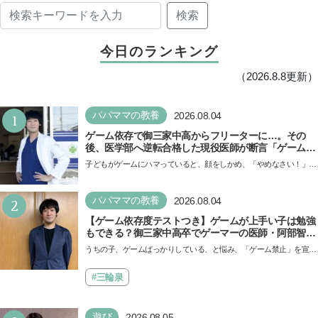
検索
今日のランキング
（2026.8.8更新）
1
パパママの教養
2026.08.04
ゲーム依存で御三家中高からフリーターに…。その
後、医学部へ逆転合格した現役医師が断言「ゲームの
経験が受験勉強に役立った」そう考える背景とは
子どもがゲームにハマっていると、顔をしかめ、「やめなさい！」と
いう親御さんは多いでしょう。中学受験を控えてい…
2
パパママの教養
2026.08.04
【ゲーム依存度テストつき】ゲームが上手い子は勉強
もできる？御三家中高卒でゲーマーの医師・阿部智史
さんが教えるゲームしながら受験で勝つためのメソッ
うちの子、ゲームばっかりしている、と悩み、「ゲーム禁止」を宣言
ド
し、子どもとトラブルになる家庭は多いもの。でも…
#三輪泉
遊び
2026.08.05