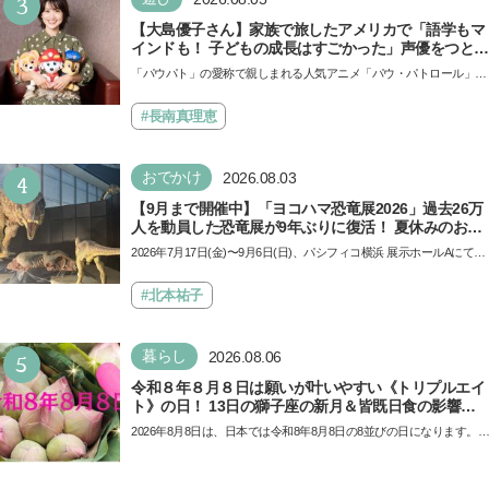
3
【大島優子さん】家族で旅したアメリカで「語学もマ
インドも！ 子どもの成長はすごかった」声優をつとめ
た映画『パウ・パトロール ザ・ダイノ・ムービー』で
「パウパト」の愛称で親しまれる人気アニメ「パウ・パトロール」の
はあきらめなければ何でもできると子どもに知ってほ
劇場版シリーズ第3弾、映画『パウ・パトロール ザ…
しい
#長南真理恵
4
おでかけ
2026.08.03
【9月まで開催中】「ヨコハマ恐竜展2026」過去26万
人を動員した恐竜展が9年ぶりに復活！ 夏休みのおで
かけで楽しむポイントを完全ガイド
2026年7月17日(金)〜9月6日(日)、パシフィコ横浜 展示ホールAにて
「ヨコハマ恐竜展2026〜恐竜の食卓大図鑑〜」が開催…
#北本祐子
5
暮らし
2026.08.06
令和８年８月８日は願いが叶いやすい《トリプルエイ
ト》の日！ 13日の獅子座の新月＆皆既日食の影響に
も注目
2026年8月8日は、日本では令和8年8月8日の8並びの日になります。そ
してこの日は、「ライオンズゲート」というとって…