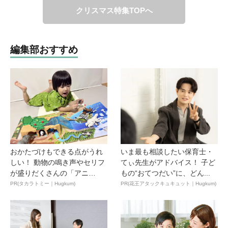
クリスマス特集TOPへ
編集部おすすめ
おかたづけもできる点がうれ
いま最も相談したい保育士・
しい！ 動物の鳴き声やセリフ
てぃ先生がアドバイス！ 子ど
が盛りだくさんの「アニ
もの“おてつだい”に、どん...
ア ...
PR(タカラトミー｜Hugkum)
PR(花王アタックキュキュット｜Hugkum)