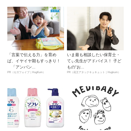
「言葉で伝える力」を育め
いま最も相談したい保育士・
ば、イヤイヤ期もすっきり！
てぃ先生がアドバイス！ 子ど
「アンパン...
もの“お...
PR（セガフェイブ｜HugKum）
PR（花王アタックキュキュット｜Hugkum）