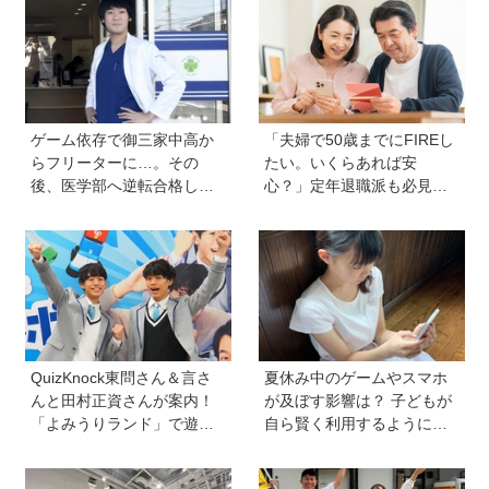
ゲーム依存で御三家中高か
「夫婦で50歳までにFIREし
らフリーターに…。その
たい。いくらあれば安
後、医学部へ逆転合格した
心？」定年退職派も必見！
現役医師が断言「ゲームの
老後資金の“見積もり方”をプ
経験が受験勉強に役立っ
ロが解説【連載第13回】
た」そう考える背景とは
QuizKnock東問さん＆言さ
夏休み中のゲームやスマホ
んと田村正資さんが案内！
が及ぼす影響は？ 子どもが
「よみうりランド」で遊び
自ら賢く利用するようにな
ながら自由研究が進む期間
る声かけ方法を非認知能力
限定イベントが開催
の専門家・井上顕滋先生が