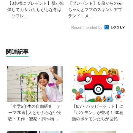
【3名様にプレゼント】肌が乾
【プレゼント】０歳からの赤
燥してカサカサしがちな冬は
ちゃんとママのスキンケアブ
「ソフレ...
ランド「メ...
Recommended by
関連記事
「小学5年生の自由研究」テ
【8/7～ハッピーセット】に
ーマ20選│人とかぶらない実
「ポケモン」が登場！ 30種
験・工作・観察・調べ物の
類のポケモンたちが世代を
おすすめ
超えて勢ぞろい