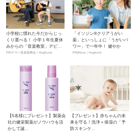
小学校に慣れた今だからじっ
「イソジン®クリアうがい
くり選べる！ 小学１年生夏休
薬」といっしょに「うがいパ
みからの「音楽教室」デビ
ワー」で一年中！ 健やか
ュ...
PR(ヤマハ音楽振興会｜HugKum)
PR(iNova｜Hugkum)
【5名様にプレゼント】製薬会
【プレゼント】赤ちゃんの未
社の健栄製薬がノウハウを活
来を守る！洗浄＋保湿の「予
かして誕...
防スキンケ...