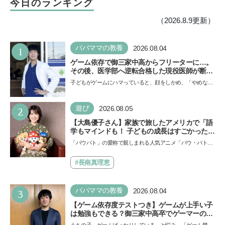
今日のランキング
イド】
で親子で楽しめる注目イベ
ント
（2026.8.9更新）
1
パパママの教養
2026.08.04
ゲーム依存で御三家中高からフリーターに…。
その後、医学部へ逆転合格した現役医師が断言
「ゲームの経験が受験勉強に役立った」そう考
子どもがゲームにハマっていると、顔をしかめ、「やめなさ
える背景とは
い！」という親御さんは多いでしょう。中学受験を控えて
い…
2
遊び
2026.08.05
【大島優子さん】家族で旅したアメリカで「語
学もマインドも！ 子どもの成長はすごかった」
声優をつとめた映画『パウ・パトロール ザ・ダ
「パウパト」の愛称で親しまれる人気アニメ「パウ・パトロ
イノ・ムービー』ではあきらめなければ何でも
ール」の劇場版シリーズ第3弾、映画『パウ・パトロール
できると子どもに知ってほしい
ザ…
#長南真理恵
3
パパママの教養
2026.08.04
【ゲーム依存度テストつき】ゲームが上手い子
は勉強もできる？御三家中高卒でゲーマーの医
師・阿部智史さんが教えるゲームしながら受験
うちの子、ゲームばっかりしている、と悩み、「ゲーム禁