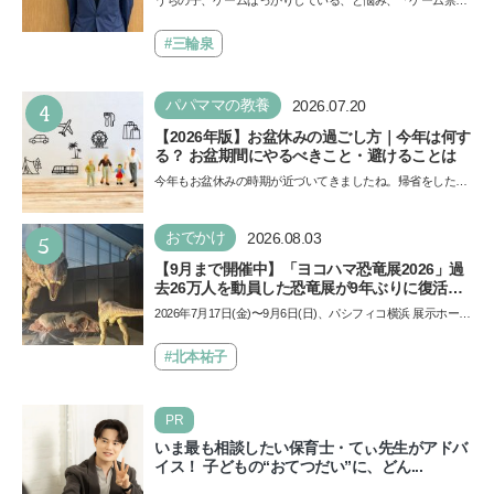
で勝つためのメソッド
止」を宣言し、子どもとトラブルになる家庭は多いもの。で
も…
#三輪泉
4
パパママの教養
2026.07.20
【2026年版】お盆休みの過ごし方｜今年は何す
る？ お盆期間にやるべきこと・避けることは
今年もお盆休みの時期が近づいてきましたね。帰省をした
り、旅行に行ったり……さまざまな過ごし方が想定されます
が、…
5
おでかけ
2026.08.03
【9月まで開催中】「ヨコハマ恐竜展2026」過
去26万人を動員した恐竜展が9年ぶりに復活！
夏休みのおでかけで楽しむポイントを完全ガイ
2026年7月17日(金)〜9月6日(日)、パシフィコ横浜 展示ホール
ド
Aにて「ヨコハマ恐竜展2026〜恐竜の食卓大図鑑〜」が開
催…
#北本祐子
PR
いま最も相談したい保育士・てぃ先生がアドバ
イス！ 子どもの“おてつだい”に、どん...