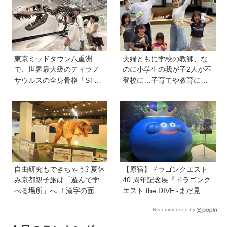
解説
東京ミッドタウン八重洲
夫婦ともに学校の教師、な
で、世界最大級のティラノ
のに小学生の我が子2人が不
サウルスの全身骨格「STA
登校に…子育てや教育に悩
N」に会える！「YAESU KI
むうち、熱血教師パパが
DS EXPO 2026 ダイナソー
「退職しよう」と決意する
ラボ」が開催中
まで
自由研究もできちゃう⁉︎ 夏休
【原宿】ドラゴンクエスト
み京都親子旅は「遊んで学
40 周年記念展『ドラゴンク
べる場所」へ ！漢字の面白
エスト the DIVE -まだ見ぬ
さ、科学の不思議に夢中に
冒険の舞台へ-』が原宿ハラ
Recommended by
【HugKum京都隊が教える
カドに登場！ VR体験からコ
京の裏ワザ・裏ミチ徹底ガ
ラボグルメ、限定グッズま