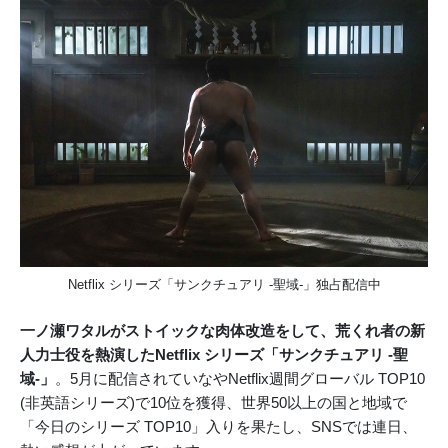
Netflix シリーズ「サンクチュアリ -聖域-」独占配信中
一ノ瀬ワタルがストイックな肉体改造をして、荒くれ者の新
人力士役を熱演したNetflix シリーズ「サンクチュアリ -聖
域-」
。5月に配信されていなやNetflix週間グローバル TOP10
(非英語シリーズ)で10位を獲得、世界50以上の国と地域で
「今日のシリーズ TOP10」入りを果たし、SNSでは連日、