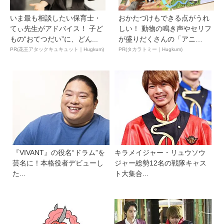
いま最も相談したい保育士・
おかたづけもできる点がうれ
てぃ先生がアドバイス！ 子ど
しい！ 動物の鳴き声やセリフ
もの“おてつだい”に、どん...
が盛りだくさんの「アニ
ア ...
PR(花王アタックキュキュット｜Hugkum)
PR(タカラトミー｜Hugkum)
『VIVANT』の役名“ドラム”を
キラメイジャー・リュウソウ
芸名に！本格役者デビューし
ジャー総勢12名の戦隊キャス
た...
ト大集合...