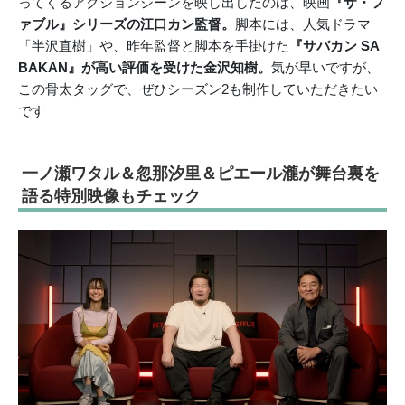
ってくるアクションシーンを映し出したのは、映画
『ザ・フ
ァブル』シリーズの江口カン監督。
脚本には、人気ドラマ
「半沢直樹」や、昨年監督と脚本を手掛けた
『サバカン SA
BAKAN』が高い評価を受けた金沢知樹。
気が早いですが、
この骨太タッグで、ぜひシーズン2も制作していただきたい
です
一ノ瀬ワタル＆忽那汐里＆ピエール瀧が舞台裏を
語る特別映像もチェック