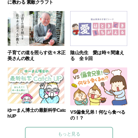
に教わる 素敵クラフト
子育ての道を照らす佐々木正
陰山先生 愛は時々間違え
美さんの教え
る 全９回
ゆーまん博士の最新科学Catc
VS偏食兄弟！何なら食べる
hUP
の！？
もっと見る