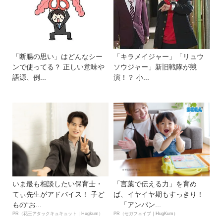
「断腸の思い」はどんなシー
「キラメイジャー」「リュウ
ンで使ってる？ 正しい意味や
ソウジャー」新旧戦隊が競
語源、例...
演！？ 小...
いま最も相談したい保育士・
「言葉で伝える力」を育め
てぃ先生がアドバイス！ 子ど
ば、イヤイヤ期もすっきり！
もの“お...
「アンパン...
PR（花王アタックキュキュット｜Hugkum）
PR（セガフェイブ｜HugKum）