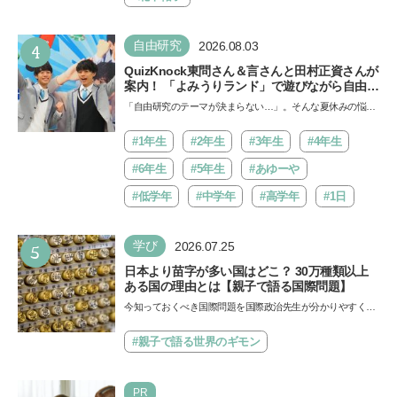
4
自由研究
2026.08.03
QuizKnock東問さん＆言さんと田村正資さんが
案内！ 「よみうりランド」で遊びながら自由研
究が進む期間限定イベントが開催
「自由研究のテーマが決まらない…」。そんな夏休みの悩み
にヒントをくれるイベントが、よみうりランド「グッジョ
バ!!…
#1年生
#2年生
#3年生
#4年生
#6年生
#5年生
#あゆーや
#低学年
#中学年
#高学年
#1日
5
学び
2026.07.25
日本より苗字が多い国はどこ？ 30万種類以上
ある国の理由とは【親子で語る国際問題】
今知っておくべき国際問題を国際政治先生が分かりやすく解
説してくれる「親子で語る国際問題」。今回は、苗字の種
類…
#親子で語る世界のギモン
PR