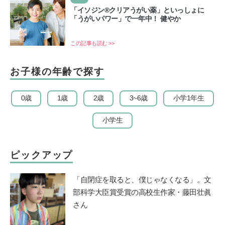
「イソジン®クリアうがい薬」といっしょに
「うがいパワー」で一年中！ 健やか
この記事も読む >>
お子様の年齢で探す
0歳
1歳
2歳
3~6歳
小学1年生
小学生
ピックアップ
「自閉症を取ると、僕じゃなくなる」。文
部科学大臣賞受賞の高校生作家・藤田壮眞
さん