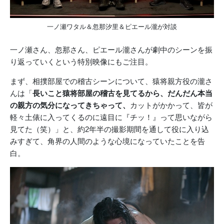
一ノ瀬ワタル＆忽那汐里＆ピエール瀧が対談
一ノ瀬さん、忽那さん、ピエール瀧さんが劇中のシーンを振
り返っていくという特別映像にもご注目。
まず、相撲部屋での稽古シーンについて、猿将親方役の瀧さ
んは「
長いこと猿将部屋の稽古を見てるから、だんだん本当
の親方の気分になってきちゃって、
カットがかかって、皆が
軽々土俵に入ってくるのに遠目に『チッ！』って思いながら
見てた（笑）」と、約2年半の撮影期間を通して役に入り込
みすぎて、角界の人間のような心境になっていたことを告
白。