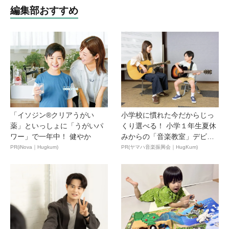
編集部おすすめ
「イソジン®クリアうがい
小学校に慣れた今だからじっ
薬」といっしょに「うがいパ
くり選べる！ 小学１年生夏休
ワー」で一年中！ 健やか
みからの「音楽教室」デビ
ュ...
PR(iNova｜Hugkum)
PR(ヤマハ音楽振興会｜HugKum)