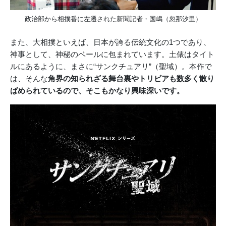
政治部から相撲番に左遷された新聞記者・国嶋（忽那汐里）
また、大相撲といえば、日本が誇る伝統文化の1つであり、
神事として、神秘のベールに包まれています。土俵はタイト
ルにあるように、まさに“サンクチュアリ”（聖域）。本作で
は、そんな
角界の知られざる舞台裏やトリビアも数多く散り
ばめられているので、そこもかなり興味深いです。