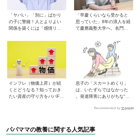
「ヤバい」「別に」ばかり
「早慶くらいなら受かると
の子に警鐘！人とよりよい
思っていた」8年の浪人を経
関係を築くには「感情リテ
て慶應義塾大学へ。名門・
ラシー」の育ちが不可欠。
巣鴨高校を高3で退学…中学
発達心理学者・渡辺弥生先
受験の反動からゲーム依存
生に聞く今の子どもの感情
症に。成績急降下から“いい
表現の育て方
大学に入る”までの道のり
【慶應生よしださん｜前
編】
インフレ（物価上昇）が続
息子の「スカートめくり」
くとどうなる？知っておき
は、いたずらではなかった
たい資産の守り方をパパFP
。発達障害にありがちな“誤
が解説
学習”のしくみ【療育アドバ
Recommended by
イザーが解説】
パパママの教養に関する人気記事