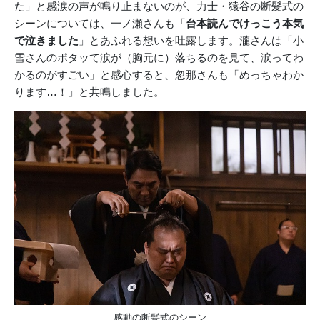
た」と感涙の声が鳴り止まないのが、力士・猿谷の断髪式の
シーンについては、一ノ瀬さんも「
台本読んでけっこう本気
で泣きました
」とあふれる想いを吐露します。瀧さんは「小
雪さんのポタッて涙が（胸元に）落ちるのを見て、涙ってわ
かるのがすごい」と感心すると、忽那さんも「めっちゃわか
ります…！」と共鳴しました。
感動の断髪式のシーン