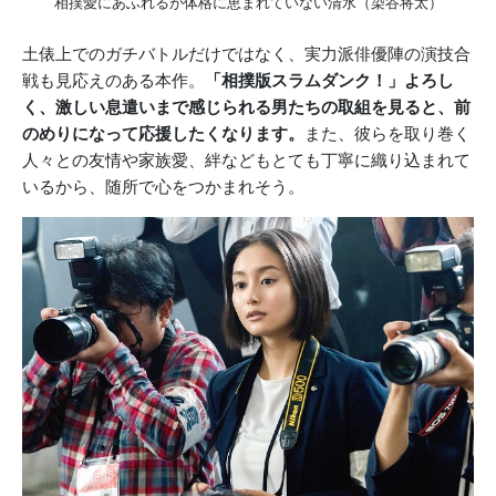
相撲愛にあふれるが体格に恵まれていない清水（染谷将太）
土俵上でのガチバトルだけではなく、実力派俳優陣の演技合
戦も見応えのある本作。
「相撲版スラムダンク！」よろし
く、激しい息遣いまで感じられる男たちの取組を見ると、前
のめりになって応援したくなります。
また、彼らを取り巻く
人々との友情や家族愛、絆などもとても丁寧に織り込まれて
いるから、随所で心をつかまれそう。