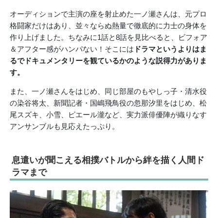
オーディションで主演の座を射止めた一ノ瀬さんは、元プロ
格闘家だけはあり、並々ならぬ熱量で徹底的に力士の身体を
作り上げました。ちなみに1話と8話を見比べると、ビフォア
＆アフター感がハンパない！そこには
ドラマというよりはま
るでドキュメンタリーを観ているかのような説得力がありま
す。
また、一ノ瀬さんをはじめ、同じ部屋のもやしっ子・清水役
の染谷将太、新聞記者・国嶋飛鳥役の忽那汐里をはじめ、松
尾スズキ、小雪、ピエール瀧など、実力派俳優陣が織りなす
アンサンブルも見応えたっぷり。
息遣いが聞こえる相撲バトルから絆を描く人間ド
ラマまで