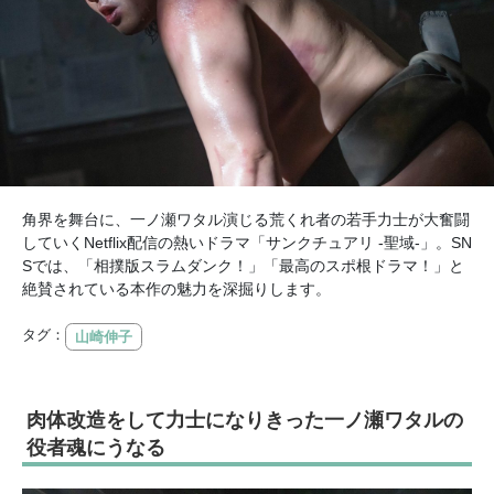
角界を舞台に、一ノ瀬ワタル演じる荒くれ者の若手力士が大奮闘
していくNetflix配信の熱いドラマ「サンクチュアリ -聖域-」。SN
Sでは、「相撲版スラムダンク！」「最高のスポ根ドラマ！」と
絶賛されている本作の魅力を深掘りします。
タグ：
山崎伸子
肉体改造をして力士になりきった一ノ瀬ワタルの
役者魂にうなる