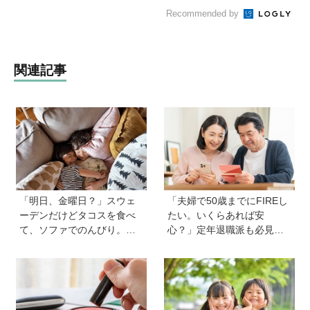
Recommended by
関連記事
「明日、金曜日？」スウェ
「夫婦で50歳までにFIREし
ーデンだけどタコスを食べ
たい。いくらあれば安
て、ソファでのんびり。小
心？」定年退職派も必見！
さな楽しみを待つ週末時間
老後資金の“見積もり方”をプ
【北欧パパと日本で子育てv
ロが解説【連載第13回】
ol.23】