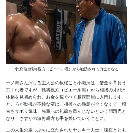
小瀬清は猿将親方（ピエール瀧）から勧誘されて力士となる
一ノ瀬さん演じる主人公の猿桜こと小瀬清は、借金を背負う
荒くれ者ですが、猿将親方（ピエール瀧）から相撲の才能と
体格を見初められ、お金を稼ぐべく相撲部屋に入門します。
ところが動機が不純な清は、相撲への熱意が全くなくて、稽
古もサボり気味、先輩への礼節も重んじないという問題児と
なり、さすがの猿将親方も手を焼いていくことに。
この人生の崖っぷちに立たされたヤンキー力士・猿桜ととも