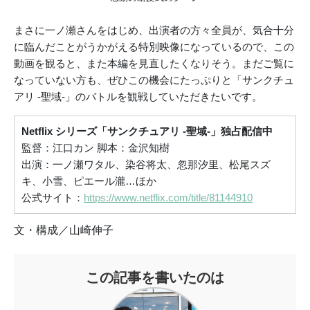
まさに一ノ瀬さんをはじめ、出演者の方々全員が、気合十分
に臨んだことがうかがえる特別映像になっているので、この
動画を観ると、また本編を見直したくなりそう。まだご覧に
なっていない方も、ぜひこの機会にたっぷりと「サンクチュ
アリ -聖域-」のバトルを観戦していただきたいです。
Netflix シリーズ「サンクチュアリ -聖域-」独占配信中
監督：江口カン 脚本：金沢知樹
出演：一ノ瀬ワタル、染谷将太、忽那汐里、松尾スズ
キ、小雪、ピエール瀧…ほか
公式サイト：
https://www.netflix.com/title/81144910
文・構成／山崎伸子
この記事を書いたのは