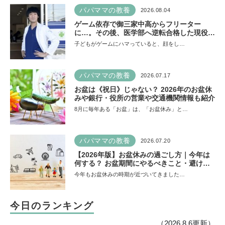
パパママの教養
2026.08.04
ゲーム依存で御三家中高からフリーター
に…。その後、医学部へ逆転合格した現役医
師が断言「ゲームの経験が受験勉強に役立っ
子どもがゲームにハマっていると、顔をし…
た」そう考える背景とは
パパママの教養
2026.07.17
お盆は《祝日》じゃない？ 2026年のお盆休
みや銀行・役所の営業や交通機関情報も紹介
8月に毎年ある「お盆」は、「お盆休み」と…
パパママの教養
2026.07.20
【2026年版】お盆休みの過ごし方｜今年は
何する？ お盆期間にやるべきこと・避ける
ことは
今年もお盆休みの時期が近づいてきました…
今日のランキング
（2026.8.6更新）