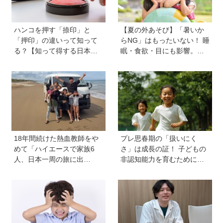
ハンコを押す「捺印」と
【夏の外あそび】「暑いか
「押印」の違いって知って
らNG」はもったいない！ 睡
る？【知って得する日本語
眠・食欲・目にも影響。専
ウンチク塾】
門家に教わる屋外のメリッ
トと、猛暑日の室内あそび
の工夫
18年間続けた熱血教師をや
プレ思春期の「扱いにく
めて「ハイエースで家族6
さ」は成長の証！ 子どもの
人、日本一周の旅に出
非認知能力を育むために親
る！」…我が子の不登校を
から子へ贈るギフトとは？
きっかけに、新たな一歩を
踏み出した教師夫妻の決断