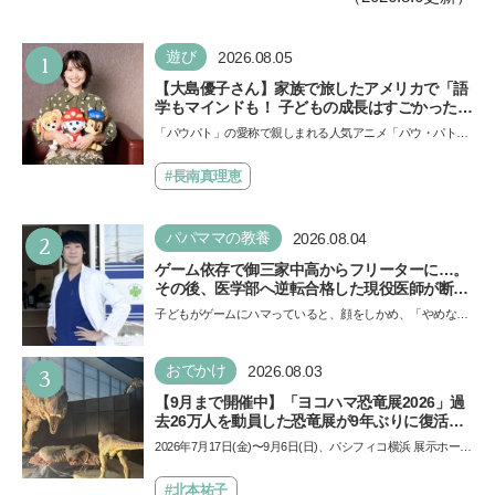
1
遊び
2026.08.05
【大島優子さん】家族で旅したアメリカで「語
学もマインドも！ 子どもの成長はすごかった」
声優をつとめた映画『パウ・パトロール ザ・ダ
「パウパト」の愛称で親しまれる人気アニメ「パウ・パトロ
イノ・ムービー』ではあきらめなければ何でも
ール」の劇場版シリーズ第3弾、映画『パウ・パトロール
できると子どもに知ってほしい
ザ…
#長南真理恵
2
パパママの教養
2026.08.04
ゲーム依存で御三家中高からフリーターに…。
その後、医学部へ逆転合格した現役医師が断言
「ゲームの経験が受験勉強に役立った」そう考
子どもがゲームにハマっていると、顔をしかめ、「やめなさ
える背景とは
い！」という親御さんは多いでしょう。中学受験を控えて
い…
3
おでかけ
2026.08.03
【9月まで開催中】「ヨコハマ恐竜展2026」過
去26万人を動員した恐竜展が9年ぶりに復活！
夏休みのおでかけで楽しむポイントを完全ガイ
2026年7月17日(金)〜9月6日(日)、パシフィコ横浜 展示ホール
ド
Aにて「ヨコハマ恐竜展2026〜恐竜の食卓大図鑑〜」が開
催…
#北本祐子