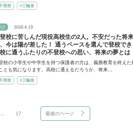
#不登校
#三輪泉
学び
2026.6.19
登校に苦しんだ現役高校生の2人。不安だった将
、今は陽が差した！ 通うペースを選んで登校でき
校に通うふたりの不登校への思い、将来の夢とは
登校の小学生や中学生を持つ保護者の方は、義務教育を終えた
ことも気になります。高校に通えるだろうか、将来…
#不登校
#三輪泉
...
17
最後のページ