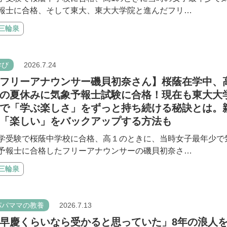
報士に合格、そして東大、東大大学院と進んだフリ…
#三輪泉
学び
2026.7.24
フリーアナウンサー磯貝初奈さん】桜蔭在学中、
の夏休みに気象予報士試験に合格！現在も東大大
で「学ぶ楽しさ」をずっと持ち続ける秘訣とは。
「楽しい」をバックアップする方法も
学受験で桜蔭中学校に合格、高１のときに、当時女子最年少で
予報士に合格したフリーアナウンサーの磯貝初奈さ…
#三輪泉
パパママの教養
2026.7.13
早慶くらいなら受かると思っていた」8年の浪人