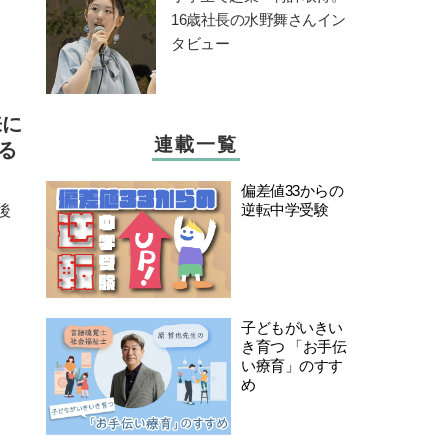
16歳社長の水野舞さんイン
タビュー
来に
連載一覧
る
偏差値33からの
逆転中学受験
後
子どもがいきい
き育つ 「お手伝
い療育」のすす
め