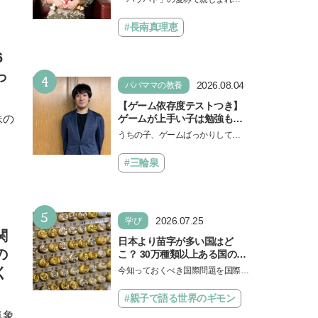
った」声優をつとめた映画
人気アニメ「パウ・パトロール」
『パウ・パトロール ザ・ダイ
の劇場版シリーズ第3弾、映画『パ
#長南真理恵
ノ・ムービー』ではあきらめ
ウ・パトロール ザ…
なければ何でもできると子ど
6
もに知ってほしい
っ
4
2026.08.04
パパママの教養
【ゲーム依存度テストつき】
妹の
ゲームが上手い子は勉強もで
きる？御三家中高卒でゲーマ
うちの子、ゲームばっかりしてい
ーの医師・阿部智史さんが教
る、と悩み、「ゲーム禁止」を宣
えるゲームしながら受験で勝
言し、子どもとトラブルになる家
#三輪泉
つためのメソッド
庭は多いもの。でも…
5
2026.07.25
学び
関
日本より苗字が多い国はど
の
こ？ 30万種類以上ある国の理
由とは【親子で語る国際問
く
今知っておくべき国際問題を国際政
題】
治先生が分かりやすく解説してくれ
る「親子で語る国際問題」。今回
#親子で語る世界のギモン
は、苗字の種類…
気象