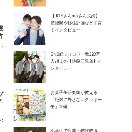
【JOYさんmaiさん夫婦】
産後鬱や移住計画など子育
親
てインタビュー
方
っ
SNS総フォロワー数320万
人超えの【佐藤三兄弟】イ
ンタビュー
お菓子缶研究家が教える
プ
「絶対に外さないクッキー
子
缶」10選
の
小学生で起業・特許取得。