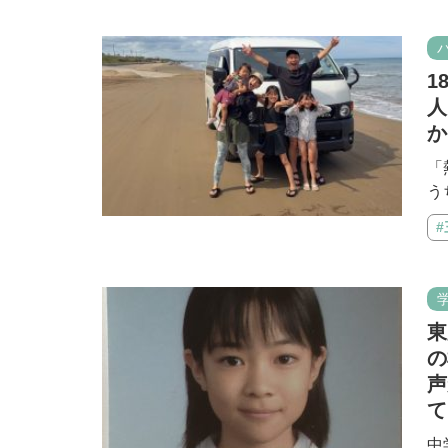
1
人
か
「
う
東
の
声
て
中