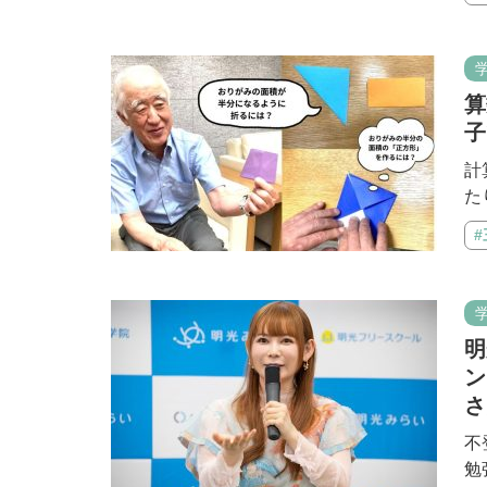
算
子
計
た
明
ン
さ
不
勉