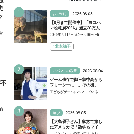
強
史
1
2026.08.03
おでかけ
ッ
【9月まで開催中】「ヨコハ
マ恐竜展2026」過去26万人を
動員した恐竜展が9年ぶりに
宣
2026年7月17日(金)〜9月6日(日)、
復活！ 夏休みのおでかけで楽
パシフィコ横浜 展示ホールAにて
しむポイントを完全ガイド
「ヨコハマ恐竜展2026〜恐竜の食
#北本祐子
卓大図鑑〜」が開催…
2
2026.08.04
パパママの教養
ゲーム依存で御三家中高から
が不
フリーターに…。その後、医
学部へ逆転合格した現役医師
子どもがゲームにハマっている
が断言「ゲームの経験が受験
と、顔をしかめ、「やめなさ
勉強に役立った」そう考える
い！」という親御さんは多いでし
背景とは
3
ょう。中学受験を控えてい…
諭
2026.08.05
遊び
【大島優子さん】家族で旅し
たアメリカで「語学もマイン
ドも！ 子どもの成長はすごか
「パウパト」の愛称で親しまれる