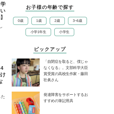
中学
お子様の年齢で探す
いい
編】
0歳
1歳
2歳
3~6歳
し
小学1年生
小学生
ピックアップ
「自閉症を取ると、僕じゃ
4
なくなる」。文部科学大臣
賞受賞の高校生作家・藤田
続け
壮眞さん
な
発達障害をサポートするお
した
すすめの筆記用具