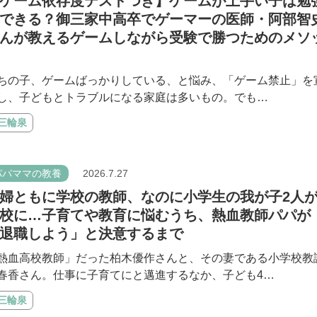
ゲーム依存度テストつき】ゲームが上手い子は勉
できる？御三家中高卒でゲーマーの医師・阿部智
んが教えるゲームしながら受験で勝つためのメソ
ちの子、ゲームばっかりしている、と悩み、「ゲーム禁止」を
し、子どもとトラブルになる家庭は多いもの。でも…
#三輪泉
パパママの教養
2026.7.27
婦ともに学校の教師、なのに小学生の我が子2人
校に…子育てや教育に悩むうち、熱血教師パパが
退職しよう」と決意するまで
熱血高校教師」だった柏木優作さんと、その妻である小学校教
春香さん。仕事に子育てにと邁進するなか、子ども4…
#三輪泉