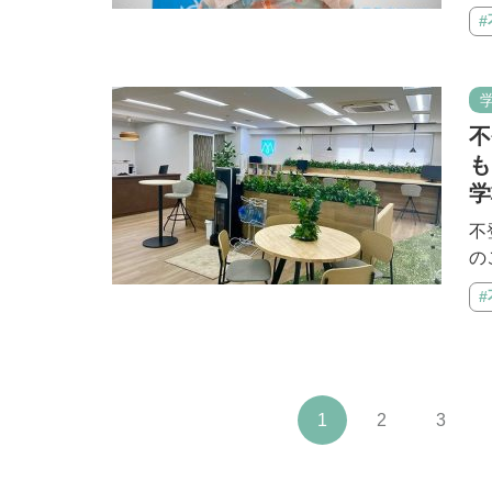
不
も
学
不
の
1
2
3