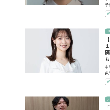
予
【
１
院
も
中
象
「