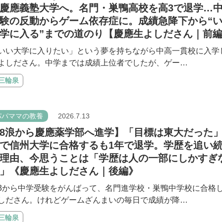
慶應義塾大学へ。名門・巣鴨高校を高3で退学…
験の反動からゲーム依存症に。成績急降下から“
学に入る”までの道のり【慶應生よしださん｜前
いい大学に入りたい」という夢を持ちながら中高一貫校に入学
よしださん。中学までは成績上位者でしたが、ゲー…
#三輪泉
パパママの教養
2026.7.13
8浪から慶應薬学部へ進学】「目標は東大だった」
で信州大学に合格するも1年で退学。学歴を追い
理由、今思うことは「学歴は人の一部にしかすぎ
」《慶應生よしださん｜後編》
3から中学受験をがんばって、名門進学校・巣鴨中学校に合格
しださん。けれどゲームざんまいの毎日で成績が降…
#三輪泉