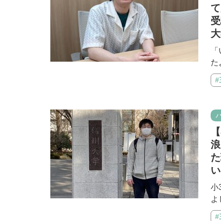
て
受
大
「
た
【
浪
た
い
小
よ