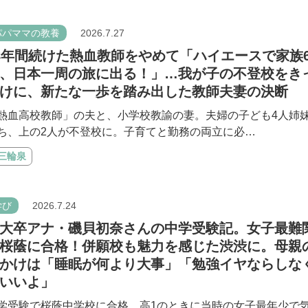
パパママの教養
2026.7.27
8年間続けた熱血教師をやめて「ハイエースで家族
、日本一周の旅に出る！」…我が子の不登校をき
けに、新たな一歩を踏み出した教師夫妻の決断
熱血高校教師」の夫と、小学校教諭の妻。夫婦の子ども4人姉
ち、上の2人が不登校に。子育てと勤務の両立に必…
#三輪泉
学び
2026.7.24
大卒アナ・磯貝初奈さんの中学受験記。女子最難
桜蔭に合格！併願校も魅力を感じた渋渋に。母親
かけは「睡眠が何より大事」「勉強イヤならしな
いいよ」
学受験で桜蔭中学校に合格、高1のときに当時の女子最年少で