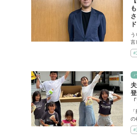
【
も
さ
ド
う
言
夫
登
「
「
の