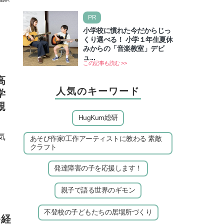
PR
小学校に慣れた今だからじっ
くり選べる！ 小学１年生夏休
みからの「音楽教室」デビ
ュ...
この記事も読む >>
高
人気のキーワード
学
親
HugKum総研
気
あそび作家/工作アーティストに教わる 素敵
クラフト
発達障害の子を応援します！
親子で語る世界のギモン
不登校の子どもたちの居場所づくり
を経