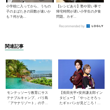
小学校に入ってから、うちの
【レシピあり】塾や習い事で
子のまばたきの回数が速いか
帰宅時間が遅い小学生の夕食
も？何があ...
問題。カギ...
Recommended by
関連記事
モンテッソーリ教育にサス
【長田光平×安井謙太郎イン
テナブルキャンプ、バリ島
タビュー】「やっとそろっ
「アヤナリゾート」の子ど
たギャバンが見どころ！」
も向けプログラムが本格的
映画『超宇宙刑事ギャバン