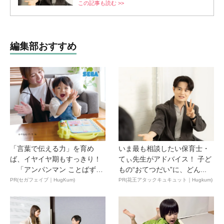
この記事も読む >>
編集部おすすめ
「言葉で伝える力」を育め
いま最も相談したい保育士・
ば、イヤイヤ期もすっきり！
てぃ先生がアドバイス！ 子ど
「アンパンマン ことばずか
もの“おてつだい”に、どん...
ん...
PR(セガフェイブ｜HugKum)
PR(花王アタックキュキュット｜Hugkum)