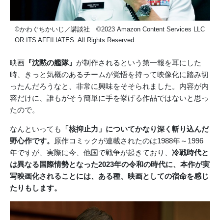
©かわぐちかいじ／講談社 ©2023 Amazon Content Services LLC
OR ITS AFFILIATES. All Rights Reserved.
映画
『沈黙の艦隊』
が制作されるという第一報を耳にした
時、きっと気概のあるチームが覚悟を持って映像化に踏み切
ったんだろうなと、非常に興味をそそられました。内容が内
容だけに、誰もがそう簡単に手を挙げる作品ではないと思っ
たので。
なんといっても
「核抑止力」についてかなり深く斬り込んだ
野心作です。
原作コミックが連載されたのは1988年～1996
年ですが、実際に今、他国で戦争が起きており、
冷戦時代と
は異なる国際情勢となった2023年の令和の時代に、本作が実
写映画化されることには、ある種、映画としての宿命を感じ
たりもします。