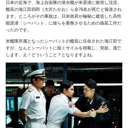
日本の近海で、海上自衛隊の潜水艦が米原潜に衝突し沈没。
艦長の海江田四郎（大沢たかお）ら全76名が死亡と報道され
ます。ところがその事故は、日米政府が極秘に建造した高性
能原潜「シーバット」に彼らを乗務させるための偽装工作だ
ったのです。
米艦隊所属となったシーバットの艦長に任命された海江田で
すが、なんとシーバットに核ミサイルを積載し、突如、逃亡
します。え！どういうこと？となりますよね。