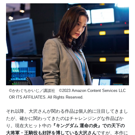
©かわぐちかいじ／講談社 ©2023 Amazon Content Services LLC
OR ITS AFFILIATES. All Rights Reserved.
それ以降、大沢さんが関わる作品は個人的に注目してきまし
たが、確かに関わってきたのはチャレンジングな作品ばか
り。現在大ヒット中の
『キングダム 運命の炎』での天下の
大将軍・王騎役も好評を博している大沢さん
ですが、本作に