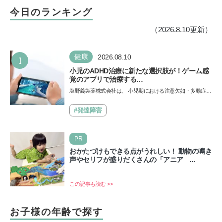
今日のランキング
（2026.8.10更新）
1
健康
2026.08.10
小児のADHD治療に新たな選択肢が！ゲーム感
覚のアプリで治療する
「ENDEAVORRIDE®（エンデバーライド）」
塩野義製薬株式会社は、 小児期における注意欠如・多動症
とは？
（以下ADHD）を対象とした国内初のデジタル治療補助アプ
リ「…
#発達障害
PR
おかたづけもできる点がうれしい！ 動物の鳴き
声やセリフが盛りだくさんの「アニア ...
この記事も読む >>
お子様の年齢で探す