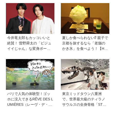
すぎる！ 家族でおすすめの
インフィニティ 太陽が泣い
過ごし方とは
た日』
今井竜太郎もカッコいいと
夏しか食べられない⁉︎ 親子で
絶賛！ 曽野舜太の「ビジュ
京都を旅するなら「老舗の
イイじゃん」な変身ポーズ
かき氷」を食べよう！【Hu
も見どころ【映画『仮面ラ
gKum京都隊が教える京の裏
イダーゼッツ さよならのミ
ワザ・裏ミチ徹底ガイド】
ッション』】
パリで人気の体験型！ゴッ
東京ミッドタウン八重洲
ホに没入できるRÊVE DES L
で、世界最大級のティラノ
UMIÈRES（レーヴ・デ・リ
サウルスの全身骨格「STA
ュミエール<光の夢>）を子
N」に会える！「YAESU KI