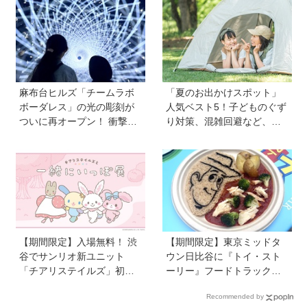
どもと一緒に大満喫してき
DS EXPO 2026 ダイナソー
ました！【ゆる〜く楽しむ
ラボ」が開催中
美術案内】
麻布台ヒルズ「チームラボ
「夏のお出かけスポット」
ボーダレス」の光の彫刻が
人気ベスト5！子どものぐず
ついに再オープン！ 衝撃の
り対策、混雑回避など、お
没入体験の新作も！ 特別展
出かけのポイントを保護者
「宇宙の非対称性につい
1,217人に調査【HugKum総
て」も同時開催中
研】
【期間限定】入場無料！ 渋
【期間限定】東京ミッドタ
谷でサンリオ新ユニット
ウン日比谷に『トイ・スト
「チアリステイルズ」初の
ーリー』フードトラックが
体験型イベントが登場！ 先
ずらり！ メニューや見どこ
Recommended by
着でプレゼントも
ろをチェックしてきました