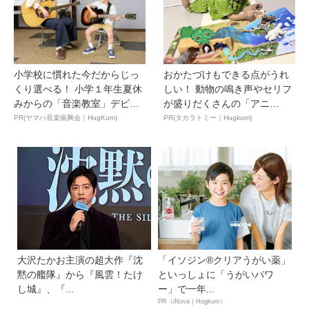
小学校に慣れた今だからじっ
おかたづけもできる点がうれ
くり選べる！ 小学１年生夏休
しい！ 動物の鳴き声やセリフ
みからの「音楽教室」デビ
が盛りだくさんの「アニ
ュ...
ア ...
PR(ヤマハ音楽振興会｜HugKum)
PR(タカラトミー｜Hugkum)
大沢たかお主演の超大作『沈
「イソジン®クリアうがい薬」
黙の艦隊』から『風雲！たけ
といっしょに「うがいパワ
し城』、『...
ー」で一年...
PR（iNova｜Hugkum）