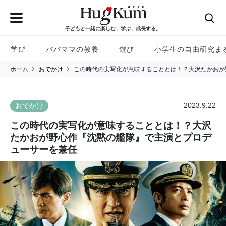
子どもと一緒に楽しむ、学ぶ、成長する。
学び
パパママの教養
遊び
小学生の自由研究ま
ホーム
おでかけ
この時代の実写化が意味することとは！？大沢たかおが
2023.9.22
おでかけ
この時代の実写化が意味することとは！？大沢
たかおが野心作『沈黙の艦隊』で主演とプロデ
ューサーを兼任