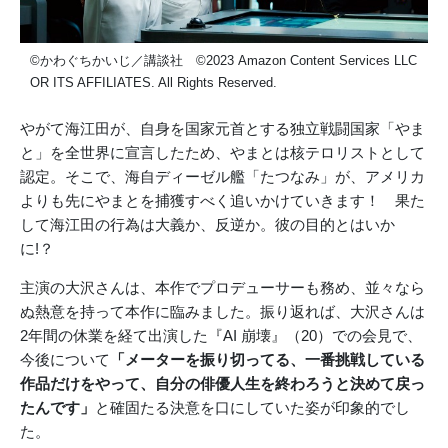
©かわぐちかいじ／講談社 ©2023 Amazon Content Services LLC
OR ITS AFFILIATES. All Rights Reserved.
やがて海江田が、自身を国家元首とする独立戦闘国家「やま
と」を全世界に宣言したため、やまとは核テロリストとして
認定。そこで、海自ディーゼル艦「たつなみ」が、アメリカ
よりも先にやまとを捕獲すべく追いかけていきます！ 果た
して海江田の行為は大義か、反逆か。彼の目的とはいか
に!？
主演の大沢さんは、本作でプロデューサーも務め、並々なら
ぬ熱意を持って本作に臨みました。振り返れば、大沢さんは
2年間の休業を経て出演した『AI 崩壊』（20）での会見で、
今後について
「メーターを振り切ってる、一番挑戦している
作品だけをやって、自分の俳優人生を終わろうと決めて戻っ
たんです」
と確固たる決意を口にしていた姿が印象的でし
た。