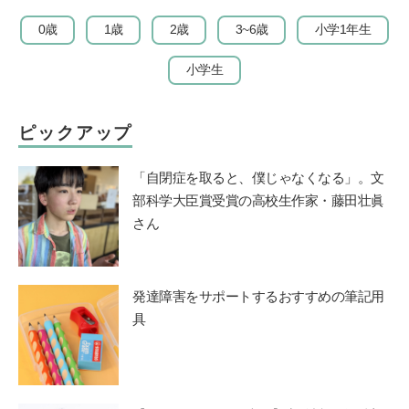
0歳
1歳
2歳
3~6歳
小学1年生
小学生
ピックアップ
「自閉症を取ると、僕じゃなくなる」。文
部科学大臣賞受賞の高校生作家・藤田壮眞
さん
発達障害をサポートするおすすめの筆記用
具