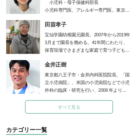
小児科・母子保健科部長
小児科専門医、アレルギー専門医。東京大
学医学部卒業。東大病院、山王病院、NTT
田苗孝子
東日本関東病院小児科などを経て現職。４
人の女の子の母でもある。”
宝仙学園幼稚園元園長。2007年から2019年
3月まで園長を務める。41年間にわたり、
保育現場でさまざまな家庭で育つ子どもと
その親を見守り続けた、その深い見識には
金井正樹
定評がある。豊かな経験を活かして、『幼
稚園』（小学館刊）で育児相談コーナーを
東京都八王子市・金井内科医院院長。「国
担当。子育て中のママたちに温かなメッセ
立小児病院」、米国の小児病院などで小児
ージを伝えてきた。
外科の臨床・研究を行い、2008 年より現
職。診療科目は内科、小児科、小児外科、
外科。保育園の園医、小・中学校の校医も
すべて見る
務める。
カテゴリー一覧