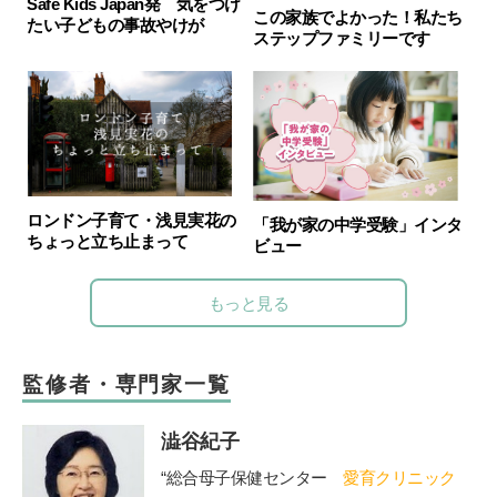
Safe Kids Japan発 気をつけ
この家族でよかった！私たち
たい子どもの事故やけが
ステップファミリーです
ロンドン子育て・浅見実花の
「我が家の中学受験」インタ
ちょっと立ち止まって
ビュー
もっと見る
監修者・専門家一覧
澁谷紀子
“総合母子保健センター
愛育クリニック