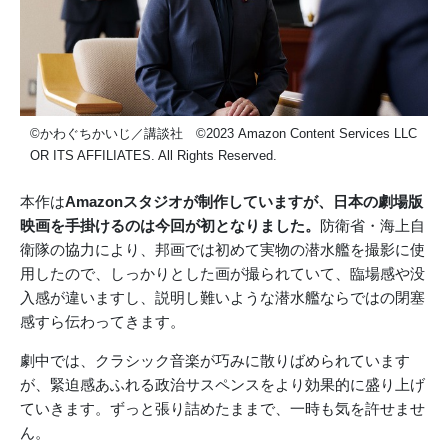
©かわぐちかいじ／講談社 ©2023 Amazon Content Services LLC
OR ITS AFFILIATES. All Rights Reserved.
本作は
Amazonスタジオが制作していますが、日本の劇場版
映画を手掛けるのは今回が初となりました。
防衛省・海上自
衛隊の協力により、邦画では初めて実物の潜水艦を撮影に使
用したので、しっかりとした画が撮られていて、臨場感や没
入感が違いますし、説明し難いような潜水艦ならではの閉塞
感すら伝わってきます。
劇中では、クラシック音楽が巧みに散りばめられています
が、緊迫感あふれる政治サスペンスをより効果的に盛り上げ
ていきます。ずっと張り詰めたままで、一時も気を許せませ
ん。