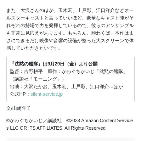
また、大沢さんのほか、玉木宏、上戸彩、江口洋介などオー
ルスターキャストと言っていいほど、豪華なキャスト陣がそ
れぞれの持場で力を発揮しているので、彼らのアンサンブル
も非常に見応えがあります。もちろん、願わくば、本作はま
さにできるだけ映像や音響の設備が整った大スクリーンで体
感していただきたいです。
『沈黙の艦隊』は9月29日（金）より公開
監督：吉野耕平 原作：かわぐちかいじ「沈黙の艦隊」
（講談社「モーニング」）
出演：大沢たかお、玉木宏、上戸彩、江口洋介…ほか
公式HP：
silent-service.jp
文/山崎伸子
©かわぐちかいじ／講談社 ©2023 Amazon Content Service
s LLC OR ITS AFFILIATES. All Rights Reserved.