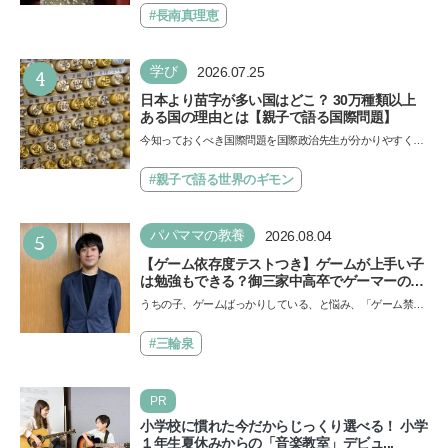
できると子どもに知ってほしい
ザ…
#長南真理恵
4
学び
2026.07.25
日本より苗字が多い国はどこ？ 30万種類以上
ある国の理由とは【親子で語る国際問題】
今知っておくべき国際問題を国際政治先生が分かりやすく解
説してくれる「親子で語る国際問題」。今回は、苗字の種
類…
#親子で語る世界のギモン
5
パパママの教養
2026.08.04
【ゲーム依存度テストつき】ゲームが上手い子
は勉強もできる？御三家中高卒でゲーマーの医
師・阿部智史さんが教えるゲームしながら受験
うちの子、ゲームばっかりしている、と悩み、「ゲーム禁
で勝つためのメソッド
止」を宣言し、子どもとトラブルになる家庭は多いもの。で
も…
#三輪泉
PR
小学校に慣れた今だからじっくり選べる！ 小学
１年生夏休みからの「音楽教室」デビュ...