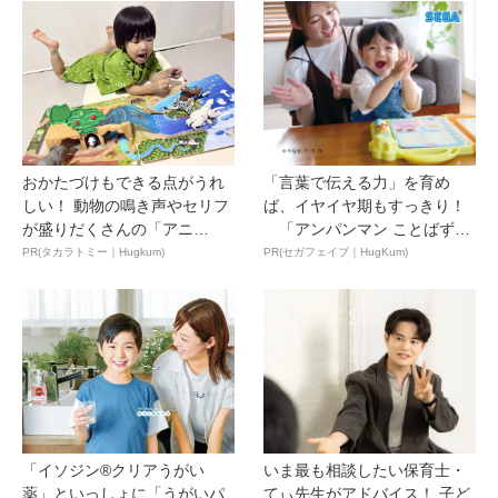
おかたづけもできる点がうれ
「言葉で伝える力」を育め
しい！ 動物の鳴き声やセリフ
ば、イヤイヤ期もすっきり！
が盛りだくさんの「アニ
「アンパンマン ことばずか
ア ...
ん...
PR(タカラトミー｜Hugkum)
PR(セガフェイブ｜HugKum)
「イソジン®クリアうがい
いま最も相談したい保育士・
薬」といっしょに「うがいパ
てぃ先生がアドバイス！ 子ど