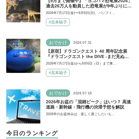
【9月まで開催中】「ヨコハマ恐竜展2026」
過去26万人を動員した恐竜展が9年ぶりに復
活！ 夏休みのおでかけで楽しむポイントを
2026年7月17日(金)〜9月6日(日)、パシフィ…
完全ガイド
#北本祐子
おでかけ
2026.07.31
【原宿】ドラゴンクエスト 40 周年記念展
『ドラゴンクエスト the DIVE -まだ見ぬ冒
険の舞台へ-』が原宿ハラカドに登場！ VR体
2026年7月17日(金)から9月6日（日）まで東…
験からコラボグルメ、限定グッズまで親子で
楽しめる注目イベント
#北本祐子
おでかけ
2026.07.19
2026年お盆の「混雑ピーク」はいつ？ 高速
道路・新幹線・飛行機の渋滞予想を解説
2026年のお盆休みは、楽しく過ごしたいも…
今日のランキング