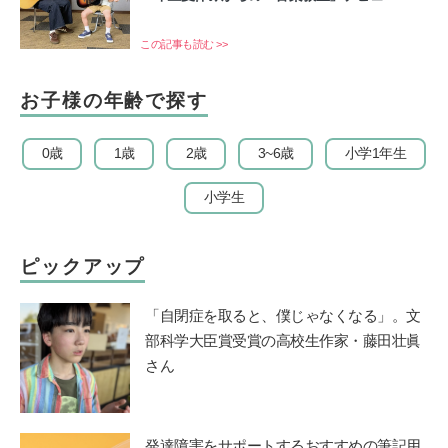
この記事も読む >>
お子様の年齢で探す
0歳
1歳
2歳
3~6歳
小学1年生
小学生
ピックアップ
「自閉症を取ると、僕じゃなくなる」。文
部科学大臣賞受賞の高校生作家・藤田壮眞
さん
発達障害をサポートするおすすめの筆記用