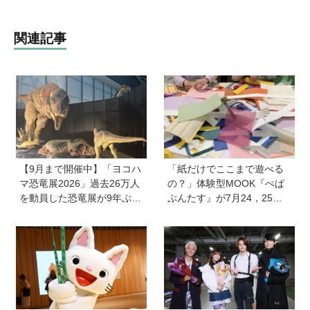
関連記事
【9月まで開催中】「ヨコハ
「紙だけでここまで遊べる
マ恐竜展2026」過去26万人
の？」体験型MOOK『ぺぱ
を動員した恐竜展が9年ぶり
ぷんたす』が7月24，25日
に復活！ 夏休みのおでかけ
にペーパーサミット JAPAN
で楽しむポイントを完全ガ
に出展。飛び込んで遊べる
イド
紙のプールも！