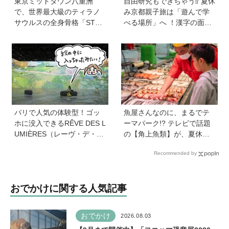
東京ミッドタウン八重洲
自由研究もできちゃう⁉︎ 夏休
で、世界最大級のティラノ
み京都親子旅は「遊んで学
サウルスの全身骨格「STA
べる場所」へ ！漢字の面白
N」に会える！「YAESU KI
さ、科学の不思議に夢中に
DS EXPO 2026 ダイナソー
【HugKum京都隊が教える
ラボ」が開催中
京の裏ワザ・裏ミチ徹底ガ
イド】
パリで人気の体験型！ゴッ
魚屋さんなのに、まるでテ
ホに没入できるRÊVE DES L
ーマパーク!? テレビで話題
UMIÈRES（レーヴ・デ・リ
の【角上魚類】が、夏休み
ュミエール<光の夢>）を子
のお出かけ＆自由研究にお
Recommended by
どもと一緒に大満喫してき
すすめのワケ
ました！【ゆる〜く楽しむ
美術案内】
おでかけに関する人気記事
おでかけ
2026.08.03