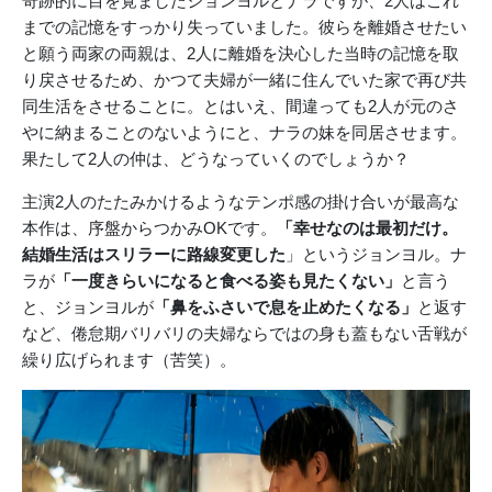
奇跡的に目を覚ましたジョンヨルとナラですが、2人はこれ
までの記憶をすっかり失っていました。彼らを離婚させたい
と願う両家の両親は、2人に離婚を決心した当時の記憶を取
り戻させるため、かつて夫婦が一緒に住んでいた家で再び共
同生活をさせることに。とはいえ、間違っても2人が元のさ
やに納まることのないようにと、ナラの妹を同居させます。
果たして2人の仲は、どうなっていくのでしょうか？
主演2人のたたみかけるようなテンポ感の掛け合いが最高な
本作は、序盤からつかみOKです。
「幸せなのは最初だけ。
結婚生活はスリラーに路線変更した
」というジョンヨル。ナ
ラが
「一度きらいになると食べる姿も見たくない」
と言う
と、ジョンヨルが
「鼻をふさいで息を止めたくなる」
と返す
など、倦怠期バリバリの夫婦ならではの身も蓋もない舌戦が
繰り広げられます（苦笑）。