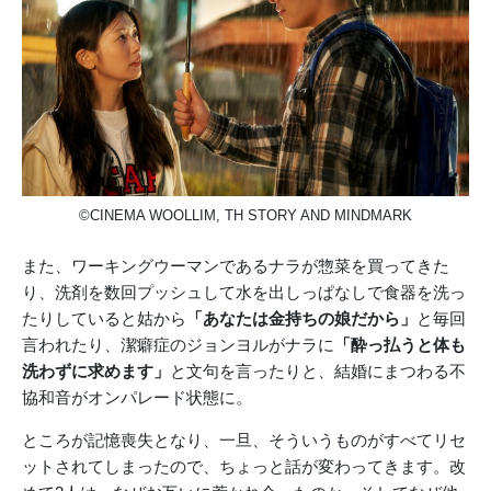
©CINEMA WOOLLIM, TH STORY AND MINDMARK
また、ワーキングウーマンであるナラが惣菜を買ってきた
り、洗剤を数回プッシュして水を出しっぱなしで食器を洗っ
たりしていると姑から
「あなたは金持ちの娘だから」
と毎回
言われたり、潔癖症のジョンヨルがナラに
「酔っ払うと体も
洗わずに求めます」
と文句を言ったりと、結婚にまつわる不
協和音がオンパレード状態に。
ところが記憶喪失となり、一旦、そういうものがすべてリセ
ットされてしまったので、ちょっと話が変わってきます。改