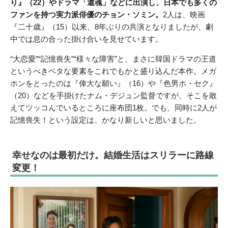
り』（22）やドラマ「還魂」などに出演し、日本でも多くの
ファンを持つ実力派俳優のチョン・ソミン。
2人は、映画
『二十歳』（15）以来、8年ぶりの共演となりましたが、劇
中では息の合った掛け合いを見せています。
“大恋愛”“記憶喪失”“様々な障害”と、まさに韓国ドラマの王道
というべきベタな要素をこれでもかと盛り込んだ本作。メガ
ホンをとったのは『偉大な願い』（16）や『色男ホ・セク』
（20）などを手掛けたナム・デジュン監督ですが、そこを敢
えてツッコんでいるところに座布団1枚。でも、同時に2人が
記憶喪失！という設定は、かなり新しいと思いました。
幸せなのは最初だけ。結婚生活はスリラーに路線
変更！