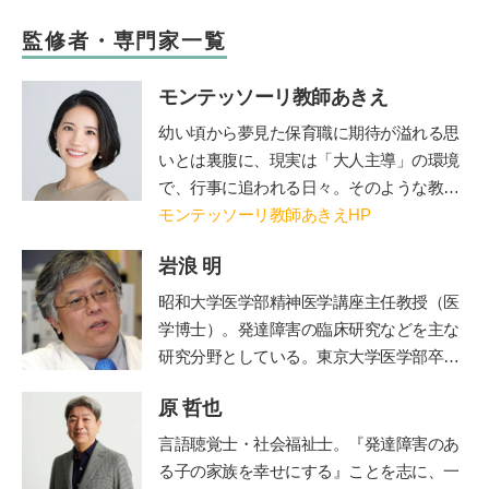
監修者・専門家一覧
モンテッソーリ教師あきえ
幼い
頃から夢見た保育職に期待が溢れる思
いとは裏腹に、現実は「大人主導」の環境
で、行事に追われる日々。そのような教育
現場に「もっと一人ひとりを尊重し、
モンテッソーリ教師あきえHP
『個』を大切にする教育が必要なのではな
岩浪 明
いか」とショックと疑問を感じる。その
後、自身の出産を機に「日本の教育は本当
昭和大学医学部精神医学講座主任教授（医
にこのままでよいのか」というさらなる強
学博士）。発達障害の臨床研究などを主な
い疑問を感じ、退職してモンテッソーリ教
研究分野としている。東京大学医学部卒業
育を学び、モンテッソーリ教師となる。
後、都立松沢病院などで臨床経験を積み、
「子育てのためにモンテッソーリ教育を学
原 哲也
東京大学医学部精神医学教室助教授、埼玉
べるオンラインスクール Montessori Pare
医科大学准教授などを経て、2012年より現
言語聴覚士・社会福祉士。
『発達障害のあ
nts」創設、オンラインコミュニティ”Ｐａ
職。2015年より
昭和大学附属烏山病院長
を
る子の家族を幸せにする』ことを志に、一
ｒｋ”主宰。2021年1月に初著書「モンテッ