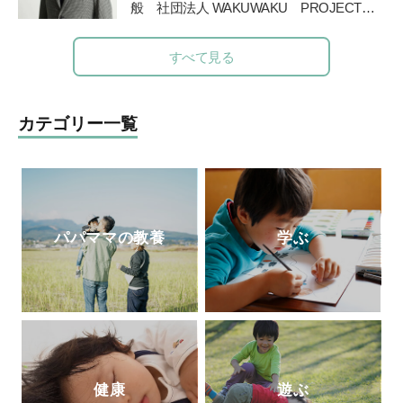
兼任、ADHD専門外来を担当。著書に、ベ
般
社団法人
WAKUWAKU PROJECT
ソーリ教育が教えてくれた『信じる』子育
ストセラーとなった『発達障害』（文春新
JAPAN
を長野県諏訪市に創設。発達障害の
て」(すばる舎)、2022年3月に「モンテッ
書）など多数。
ある子の
プライベートレッスンやワークシ
すべて見る
ソーリ流 声かけ変換ワークブック」(宝島
ョップ、保育士や教諭を対象にした講座を
社)を出版。
運営してい
る。著書に『発達障害のある子
と家族が幸せになる方法』（学苑社）、
カテゴリー一覧
『発達障害の子
の療育が全部わかる本』
（講談社）がある。
パパママの教養
学ぶ
健康
遊ぶ