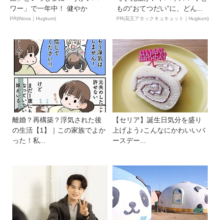
ワー」で一年中！ 健やか
もの“おてつだい”に、どん...
PR(iNova｜Hugkum)
PR(花王アタックキュキュット｜Hugkum)
離婚？再構築？浮気された後
【セリア】誕生日気分を盛り
の生活【1】｜この家族でよか
上げよう♪こんなにかわいいバ
った！私...
ースデー...