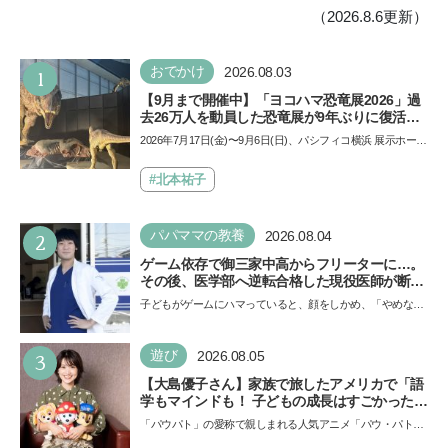
（2026.8.6更新）
1
おでかけ
2026.08.03
【9月まで開催中】「ヨコハマ恐竜展2026」過
去26万人を動員した恐竜展が9年ぶりに復活！
夏休みのおでかけで楽しむポイントを完全ガイ
2026年7月17日(金)〜9月6日(日)、パシフィコ横浜 展示ホール
ド
Aにて「ヨコハマ恐竜展2026〜恐竜の食卓大図鑑〜」が開
催…
#北本祐子
2
パパママの教養
2026.08.04
ゲーム依存で御三家中高からフリーターに…。
その後、医学部へ逆転合格した現役医師が断言
「ゲームの経験が受験勉強に役立った」そう考
子どもがゲームにハマっていると、顔をしかめ、「やめなさ
える背景とは
い！」という親御さんは多いでしょう。中学受験を控えて
い…
3
遊び
2026.08.05
【大島優子さん】家族で旅したアメリカで「語
学もマインドも！ 子どもの成長はすごかった」
声優をつとめた映画『パウ・パトロール ザ・ダ
「パウパト」の愛称で親しまれる人気アニメ「パウ・パトロ
イノ・ムービー』ではあきらめなければ何でも
ール」の劇場版シリーズ第3弾、映画『パウ・パトロール