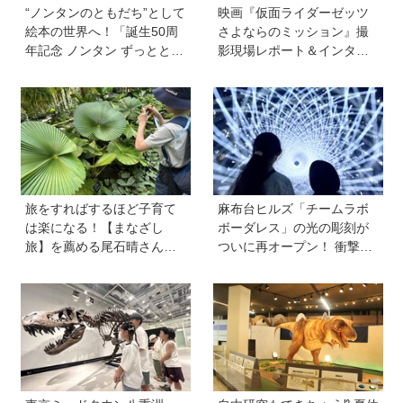
“ノンタンのともだち”として
映画『仮面ライダーゼッツ
絵本の世界へ！「誕生50周
さよならのミッション』撮
年記念 ノンタン ずっととも
影現場レポート＆インタビ
だち!!!」展が立川のPLAY! M
ュー＆メイキングカット
USEUMで開催中
旅をすればするほど子育て
麻布台ヒルズ「チームラボ
は楽になる！【まなざし
ボーダレス」の光の彫刻が
旅】を薦める尾石晴さんの
ついに再オープン！ 衝撃の
旅行術とは？「家族の添乗
没入体験の新作も！ 特別展
員にならない」「子どもに
「宇宙の非対称性につい
役割を与える」がカギ
て」も同時開催中