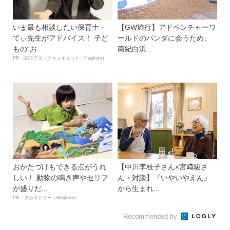
いま最も相談したい保育士・
【GW旅行】アドベンチャーワ
てぃ先生がアドバイス！ 子ど
ールドのパンダに会うため、
もの“お...
南紀白浜...
PR（花王アタックキュキュット｜Hugkum）
おかたづけもできる点がうれ
【中川李枝子さん×宮﨑駿さ
しい！ 動物の鳴き声やセリフ
ん・対談】『いやいやえん』
が盛りだ...
から生まれ...
PR（タカラトミー｜Hugkum）
Recommended by