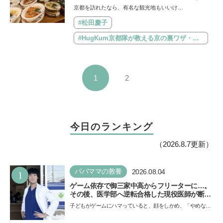
介。自然派食品や京都ならではの商品が豊
京都を訪れたなら、有名な観光地もいいけ…
富！【HugKum京都隊が教える京の裏ワ
ザ・裏ミチ徹底ガイド】
#松田慶子
#HugKum京都隊が教える京の裏ワザ・裏ミチ徹底ガイド
1
2
今日のランキング
（2026.8.7更新）
1
パパママの教養
2026.08.04
ゲーム依存で御三家中高からフリーターに…。
その後、医学部へ逆転合格した現役医師が断言
「ゲームの経験が受験勉強に役立った」そう考
子どもがゲームにハマっていると、顔をしかめ、「やめなさ
える背景とは
い！」という親御さんは多いでしょう。中学受験を控えて