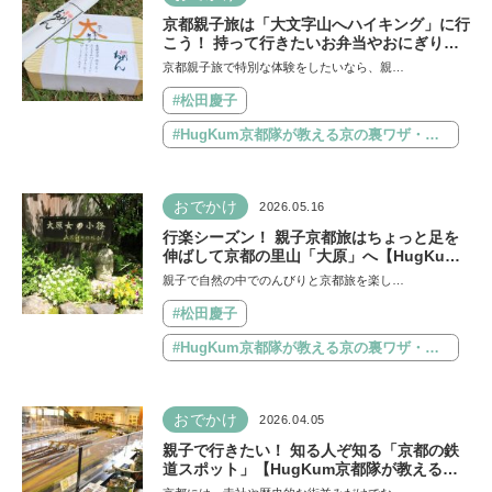
京都親子旅は「大文字山へハイキング」に行
こう！ 持って行きたいお弁当やおにぎりも
紹介【HugKum京都隊が教える京の裏ワ
京都親子旅で特別な体験をしたいなら、親…
ザ・裏ミチ徹底ガイド】
#松田慶子
#HugKum京都隊が教える京の裏ワザ・裏ミチ徹底ガイド
おでかけ
2026.05.16
行楽シーズン！ 親子京都旅はちょっと足を
伸ばして京都の里山「大原」へ【HugKum
京都隊が教える京の裏ワザ・裏ミチ徹底ガイ
親子で自然の中でのんびりと京都旅を楽し…
ド】
#松田慶子
#HugKum京都隊が教える京の裏ワザ・裏ミチ徹底ガイド
おでかけ
2026.04.05
親子で行きたい！ 知る人ぞ知る「京都の鉄
道スポット」【HugKum京都隊が教える京
の裏ワザ・裏ミチ徹底ガイド】