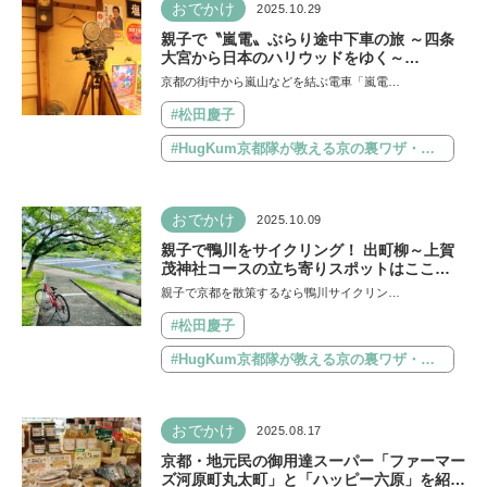
おでかけ
2025.10.29
親子で〝嵐電〟ぶらり途中下車の旅 ～四条
大宮から日本のハリウッドをゆく～
【HugKum京都隊が教える京の裏ワザ・裏
京都の街中から嵐山などを結ぶ電車「嵐電…
ミチ徹底ガイド】
#松田慶子
#HugKum京都隊が教える京の裏ワザ・裏ミチ徹底ガイド
おでかけ
2025.10.09
親子で鴨川をサイクリング！ 出町柳～上賀
茂神社コースの立ち寄りスポットはここ
【HugKum京都隊が教える京の裏ワザ・裏
親子で京都を散策するなら鴨川サイクリン…
ミチ徹底ガイド】
#松田慶子
#HugKum京都隊が教える京の裏ワザ・裏ミチ徹底ガイド
おでかけ
2025.08.17
京都・地元民の御用達スーパー「ファーマー
ズ河原町丸太町」と「ハッピー六原」を紹