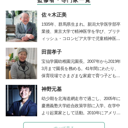
監修者・専門家一覧
佐々木正美
1935年、群馬県生まれ。新潟大学医学部卒
業後、東京大学で精神医学を学び、ブリテ
ィッシュ・コロンビア大学で児童精神医学
の臨床訓練を受ける。帰国後、国立秩父学
田苗孝子
園や東京女子医科大学などで多数の臨床に
携わる傍ら、全国の保育園、幼稚園、学
宝仙学園幼稚園元園長。2007年から2019年
校、児童相談所などで勉強会、講演会を40
3月まで園長を務める。41年間にわたり、
年以上続けた。『子どもへのまなざし』
保育現場でさまざまな家庭で育つ子どもと
（福音館書店）、『育てたように子は育つ
その親を見守り続けた、その深い見識には
——相田みつをいのちのことば』『ひとり
神野元基
定評がある。豊かな経験を活かして、『幼
親でも子どもは健全に育ちます』（小学
稚園』（小学館刊）で育児相談コーナーを
幼少期を北海道網走市で過ごし、2005年に
館）など著書多数。2017年逝去。半世紀に
担当。子育て中のママたちに温かなメッセ
慶應義塾大学総合政策学部に入学。在学中
わたる臨床経験から著したこれら数多くの
ージを伝えてきた。
より起業家として活動。2010年にアメリカ
育児書は、今も多くの母親たちの厚い信頼
のシリコンバレーでIT企業を起業、教育の
と支持を得ている。
道に進む。子どもたちに「未来を生き抜く