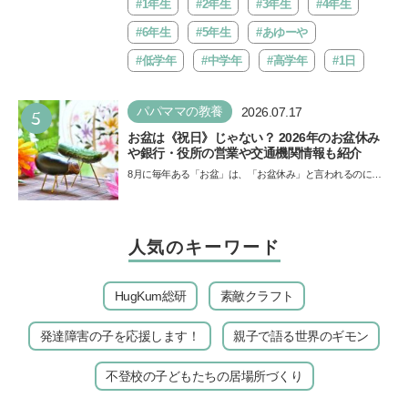
バ!!…
#1年生
#2年生
#3年生
#4年生
#6年生
#5年生
#あゆーや
#低学年
#中学年
#高学年
#1日
5
パパママの教養
2026.07.17
お盆は《祝日》じゃない？ 2026年のお盆休み
や銀行・役所の営業や交通機関情報も紹介
8月に毎年ある「お盆」は、「お盆休み」と言われるのに祝
日ではないのでしょうか？ 当記事では、まずは2026年のお
盆…
人気のキーワード
HugKum総研
素敵クラフト
発達障害の子を応援します！
親子で語る世界のギモン
不登校の子どもたちの居場所づくり