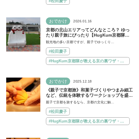
#松田慶子
おでかけ
2026.01.16
京都の北山エリアってどんなところ？ ゆっ
たり親子旅にぴったり【HugKum京都隊が
教える京の裏ワザ・裏ミチ徹底ガイド】
観光地の多い京都ですが、親子でゆっくり…
#松田慶子
#HugKum京都隊が教える京の裏ワザ・裏ミチ徹底ガイド
おでかけ
2025.12.18
《親子で京都旅》和菓子づくりやつまみ細工
など、伝統を体験するワークショップを盛り
込むのがおすすめ【HugKum京都隊が教え
親子で京都を旅するなら、京都の文化に触…
る京の裏ワザ・裏ミチ徹底ガイド】
#松田慶子
#HugKum京都隊が教える京の裏ワザ・裏ミチ徹底ガイド