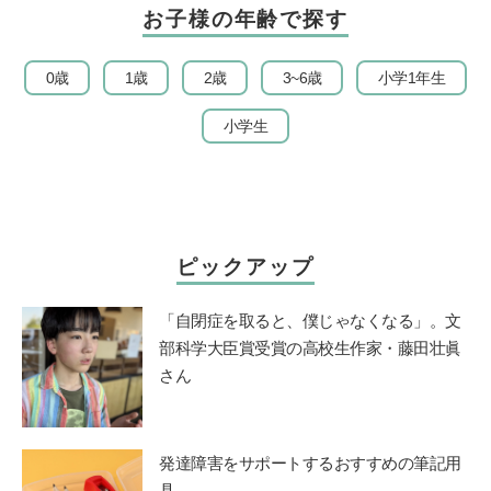
お子様の年齢で探す
0歳
1歳
2歳
3~6歳
小学1年生
小学生
ピックアップ
「自閉症を取ると、僕じゃなくなる」。文
部科学大臣賞受賞の高校生作家・藤田壮眞
さん
発達障害をサポートするおすすめの筆記用
具