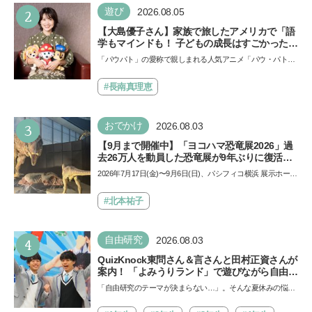
い…
2
遊び
2026.08.05
【大島優子さん】家族で旅したアメリカで「語
学もマインドも！ 子どもの成長はすごかった」
声優をつとめた映画『パウ・パトロール ザ・ダ
「パウパト」の愛称で親しまれる人気アニメ「パウ・パトロ
イノ・ムービー』ではあきらめなければ何でも
ール」の劇場版シリーズ第3弾、映画『パウ・パトロール
できると子どもに知ってほしい
ザ…
#長南真理恵
3
おでかけ
2026.08.03
【9月まで開催中】「ヨコハマ恐竜展2026」過
去26万人を動員した恐竜展が9年ぶりに復活！
夏休みのおでかけで楽しむポイントを完全ガイ
2026年7月17日(金)〜9月6日(日)、パシフィコ横浜 展示ホール
ド
Aにて「ヨコハマ恐竜展2026〜恐竜の食卓大図鑑〜」が開
催…
#北本祐子
4
自由研究
2026.08.03
QuizKnock東問さん＆言さんと田村正資さんが
案内！ 「よみうりランド」で遊びながら自由研
究が進む期間限定イベントが開催
「自由研究のテーマが決まらない…」。そんな夏休みの悩み
にヒントをくれるイベントが、よみうりランド「グッジョ