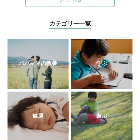
すべて見る
力」を身につけて欲しいと、2012年東京の
八王子に学習塾COMPASSを開校。2014年
より人工知能型教材「
Qubena
」の開発を
カテゴリー一覧
はじめ、全国の学校や学習塾で利用されて
いる。人工知能型教材の開発の他、「未来
教育」も提供している。
パパママの教養
学ぶ
健康
遊ぶ