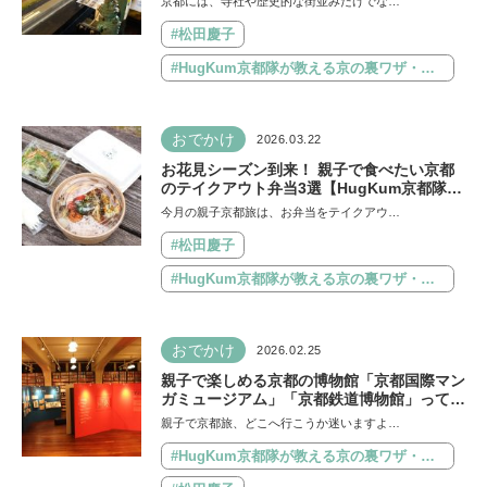
京都には、寺社や歴史的な街並みだけでな…
#松田慶子
#HugKum京都隊が教える京の裏ワザ・裏ミチ徹底ガイド
おでかけ
2026.03.22
お花見シーズン到来！ 親子で食べたい京都
のテイクアウト弁当3選【HugKum京都隊が
教える京の裏ワザ・裏ミチ徹底ガイド】
今月の親子京都旅は、お弁当をテイクアウ…
#松田慶子
#HugKum京都隊が教える京の裏ワザ・裏ミチ徹底ガイド
おでかけ
2026.02.25
親子で楽しめる京都の博物館「京都国際マン
ガミュージアム」「京都鉄道博物館」ってど
んなところ？【HugKum京都隊が教える京
親子で京都旅、どこへ行こうか迷いますよ…
の裏ワザ・裏ミチ徹底ガイド】
#HugKum京都隊が教える京の裏ワザ・裏ミチ徹底ガイド