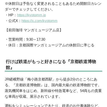
※休館日は予告なく変更されることもあるため開館日カレン
ダーでチェックしてください。
・HP：
https://kyotomm.jp
・公式X：
https://x.com/kyotomm
【前田珈琲 マンガミュージアム店】
・営業時間：9:30～17:30
・休日：京都国際マンガミュージアムの休館日に準じる
行けば鉄道がもっと好きになる『京都鉄道博物
館』
JR嵯峨野線「梅小路京都西駅」から徒歩2分のところにあ
る、『京都鉄道博物館』は、国内最大級の鉄道博物館です。
蒸気機関車をはじめ、新幹線や特急電車など、54両もの貴重
な車両が収蔵、展示されています。
運転をシミュレーションできたり、鉄道のお仕事体験など、