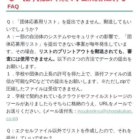
FAQ
Ｑ：「団体応募用リスト」を提出できません。郵送してもい
いでしょうか？
Ａ：一部の自治体のシステムやセキュリティの影響で、「団
体応募用リスト」を提出できない事案が毎年発生していま
す。その場合、
リストのプリントアウトを郵送されても、審
査には使用できません。
以下の２つの方法でデータの提出を
お願いします。
１．学校や団体の上長の許可を得た上で、添付ファイルの送
信が可能なPCなどでの提出をお願いします。※ただしzipで
圧縮したファイルは受信できません。
２．学校で契約されているクラウドやファイルストレージの
ツールがありましたらそちらに格納のうえ、URLをメールで
お送りください。(メール送付先：
jiyuukenkyu@shogakukan.
co.jp
）
Ｑ：エクセルファイル以外でリストを作成したので、それを
提出していいですか？