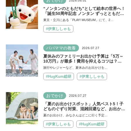
おでかけ
2026.08.01
“ノンタンのともだち”として絵本の世界へ！
「誕生50周年記念 ノンタン ずっとともだ
ち!!!」展が立川のPLAY! MUSEUMで開催中
東京・立川にある「PLAY! MUSEUM」にて、2…
#伊東ししゃも
パパママの教養
2026.07.27
夏休みのファミリーお出かけ予算は「5万～
10万円」が最多！費用を抑えるコツは？保
護者1,217人に調査【HugKum総研】
旅行やレジャーなど、夏休みのお出かけを…
#HugKum総研
#伊東ししゃも
おでかけ
2026.07.27
「夏のお出かけスポット」人気ベスト5！子
どものぐずり対策、混雑回避など、お出かけ
のポイントを保護者1,217人に調査
夏のお出かけ、みなさんはどこに行く予定…
【HugKum総研】
#伊東ししゃも
#HugKum総研