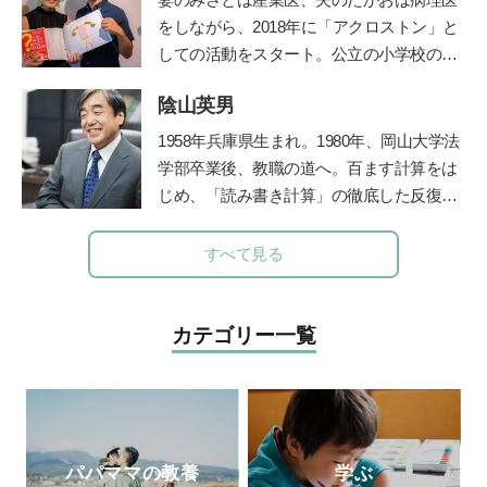
資格を取得して役立てている。現在は、世
をしながら、
2018
年に「アクロストン」と
界に住む妊婦さんや産後の方向けに、オン
しての活動をスタート。公立の小学校の授
ラインサービス中心のエミリオット助産院
業や企業主催のイベントなど、日本各地で
を運営。
陰山英男
性にまつわるワークショップを行う。『３
～９歳ではじめるアクロストン式「赤ちゃ
1958年兵庫県生まれ。1980年、岡山大学法
んってどうやってできるの？」いま、子ど
学部卒業後、教職の道へ。百ます計算をは
もに伝えたい性のＱ＆Ａ』（主婦の友
じめ、「読み書き計算」の徹底した反復学
社）、『思春期の性と恋愛 子どもたちの
習と生活習慣の改善に取り組み、子ども達
頭の中がこんなことになっているなん
の学力を驚異的に向上させた。その指導法
すべて見る
て！』（主婦の友社）、『10歳からのカラ
である「陰山メソッド」は、教育者、保護
ダ・性・ココロのいろいろブック(
ほるぷ
者から注目を集め、「陰山メソッド」を教
出版)』が発売中。
公式ＨＰ
材かした『徹底反復シリーズ』は、総計77
カテゴリー一覧
0万部の大ベストセラーとなっている。現
在、YouTube『陰山英男公式チャンネル』
で授業や講演を公開して注目を集めてい
る。
http://kageyamahideo.com/
パパママの教養
学ぶ