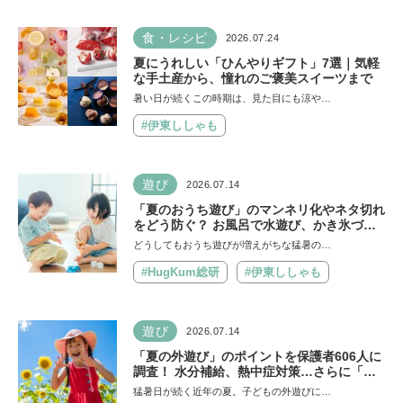
食・レシピ
2026.07.24
夏にうれしい「ひんやりギフト」7選｜気軽
な手土産から、憧れのご褒美スイーツまで
暑い日が続くこの時期は、見た目にも涼や…
#伊東ししゃも
遊び
2026.07.14
「夏のおうち遊び」のマンネリ化やネタ切れ
をどう防ぐ？ お風呂で水遊び、かき氷づく
りなど…保護者606人に聞いたアイデアを紹
どうしてもおうち遊びが増えがちな猛暑の…
介！【HugKum総研】
#HugKum総研
#伊東ししゃも
遊び
2026.07.14
「夏の外遊び」のポイントを保護者606人に
調査！ 水分補給、熱中症対策…さらに「猛
暑ならではの遊びアイデア」も【HugKum
猛暑日が続く近年の夏。子どもの外遊びに…
総研】