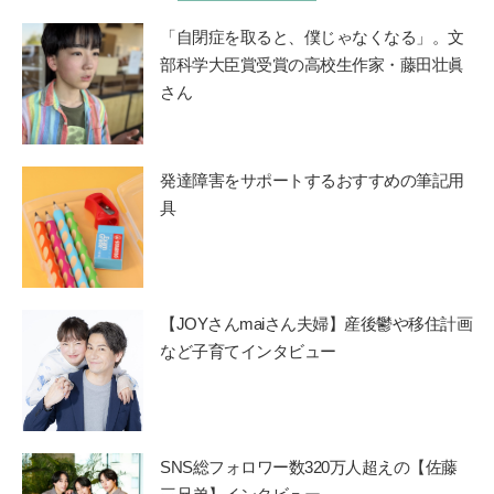
「自閉症を取ると、僕じゃなくなる」。文
部科学大臣賞受賞の高校生作家・藤田壮眞
さん
発達障害をサポートするおすすめの筆記用
具
【JOYさんmaiさん夫婦】産後鬱や移住計画
など子育てインタビュー
SNS総フォロワー数320万人超えの【佐藤