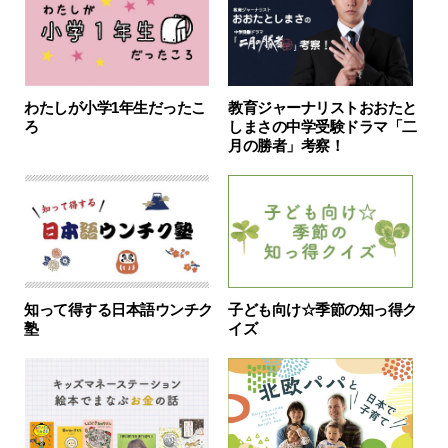
わたしが小学1年生だったこ
教育ジャーナリストおおたと
ろ
しまさの中学受験ドラマ「二
月の勝者」考察！
知って得する日本語ウンチク
子ども向け☆季節の知っ得ク
塾
イズ