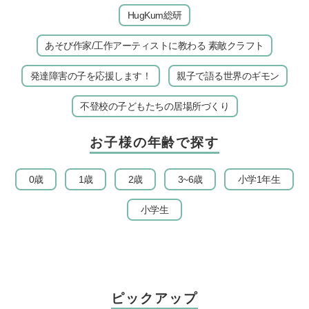
HugKum総研
あそび作家/工作アーティストに教わる 素敵クラフト
発達障害の子を応援します！
親子で語る世界のギモン
不登校の子どもたちの居場所づくり
お子様の年齢で探す
0歳
1歳
2歳
3~6歳
小学1年生
小学生
ピックアップ