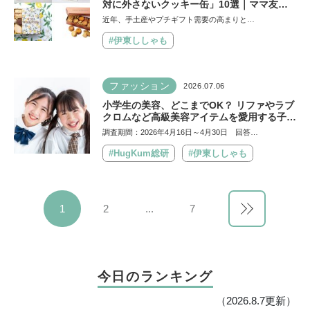
対に外さないクッキー缶」10選｜ママ友や
義実家への贈り物、自分へのご褒美に！
近年、手土産やプチギフト需要の高まりと…
#伊東ししゃも
ファッション
2026.07.06
小学生の美容、どこまでOK？ リファやラブ
クロムなど高級美容アイテムを愛用する子ど
もたちも。親の5割以上が美容に肯定的
調査期間：2026年4月16日～4月30日 回答…
【HugKum総研】
#HugKum総研
#伊東ししゃも
1
2
...
7
今日のランキング
（2026.8.7更新）