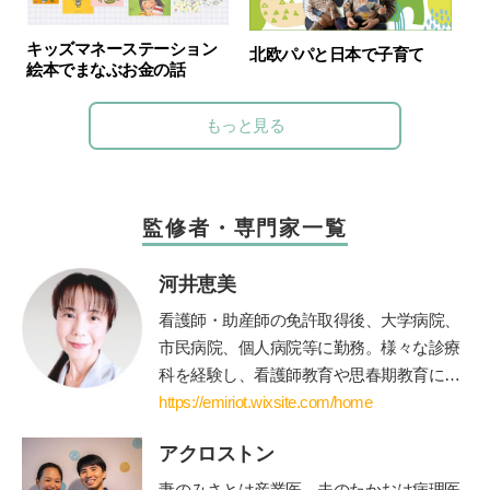
キッズマネーステーション
北欧パパと日本で子育て
絵本でまなぶお金の話
もっと見る
監修者・専門家一覧
河井恵美
看護師・助産師の免許取得後、大学病院、
市民病院、個人病院等に勤務。様々な診療
科を経験し、看護師教育や思春期教育にも
関わる。青年海外協力隊として海外に赴任
https://emiriot.wixsite.com/home
後、国際保健を学ぶために修士課程に進
アクロストン
学・修了。親御さん方へのアドバイスを充
実させたいと思い、保育士・公認心理師の
妻のみさとは産業医、夫のたかおは病理医