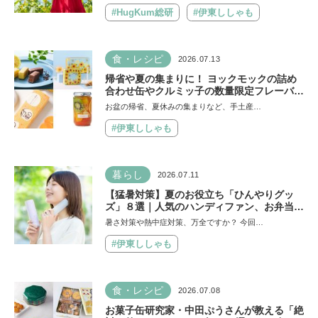
#HugKum総研
#伊東ししゃも
食・レシピ
2026.07.13
帰省や夏の集まりに！ ヨックモックの詰め
合わせ缶やクルミッ子の数量限定フレーバー
など、絶対に喜ばれる「夏の手土産」８選
お盆の帰省、夏休みの集まりなど、手土産…
#伊東ししゃも
暮らし
2026.07.11
【猛暑対策】夏のお役立ち「ひんやりグッ
ズ」８選｜人気のハンディファン、お弁当の
保冷グッズ、災害時の暑さ対策セットなど
暑さ対策や熱中症対策、万全ですか？ 今回…
#伊東ししゃも
食・レシピ
2026.07.08
お菓子缶研究家・中田ぷうさんが教える「絶