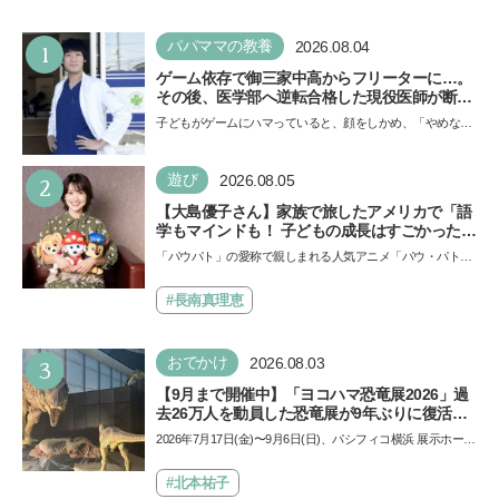
1
パパママの教養
2026.08.04
ゲーム依存で御三家中高からフリーターに…。
その後、医学部へ逆転合格した現役医師が断言
「ゲームの経験が受験勉強に役立った」そう考
子どもがゲームにハマっていると、顔をしかめ、「やめなさ
える背景とは
い！」という親御さんは多いでしょう。中学受験を控えて
い…
2
遊び
2026.08.05
【大島優子さん】家族で旅したアメリカで「語
学もマインドも！ 子どもの成長はすごかった」
声優をつとめた映画『パウ・パトロール ザ・ダ
「パウパト」の愛称で親しまれる人気アニメ「パウ・パトロ
イノ・ムービー』ではあきらめなければ何でも
ール」の劇場版シリーズ第3弾、映画『パウ・パトロール
できると子どもに知ってほしい
ザ…
#長南真理恵
3
おでかけ
2026.08.03
【9月まで開催中】「ヨコハマ恐竜展2026」過
去26万人を動員した恐竜展が9年ぶりに復活！
夏休みのおでかけで楽しむポイントを完全ガイ
2026年7月17日(金)〜9月6日(日)、パシフィコ横浜 展示ホール
ド
Aにて「ヨコハマ恐竜展2026〜恐竜の食卓大図鑑〜」が開
催…
#北本祐子