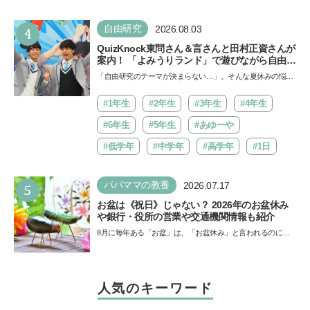
4
自由研究
2026.08.03
QuizKnock東問さん＆言さんと田村正資さんが
案内！ 「よみうりランド」で遊びながら自由研
究が進む期間限定イベントが開催
「自由研究のテーマが決まらない…」。そんな夏休みの悩み
にヒントをくれるイベントが、よみうりランド「グッジョ
バ!!…
#1年生
#2年生
#3年生
#4年生
#6年生
#5年生
#あゆーや
#低学年
#中学年
#高学年
#1日
5
パパママの教養
2026.07.17
お盆は《祝日》じゃない？ 2026年のお盆休み
や銀行・役所の営業や交通機関情報も紹介
8月に毎年ある「お盆」は、「お盆休み」と言われるのに祝
日ではないのでしょうか？ 当記事では、まずは2026年のお
盆…
人気のキーワード