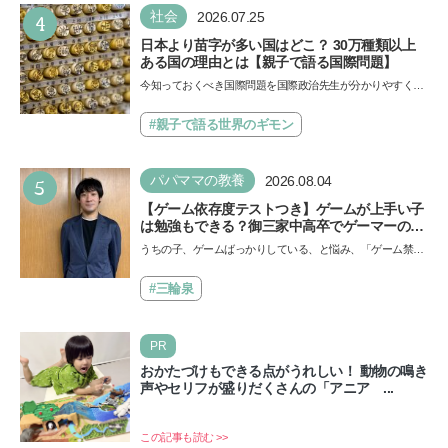
4
社会
2026.07.25
日本より苗字が多い国はどこ？ 30万種類以上
ある国の理由とは【親子で語る国際問題】
今知っておくべき国際問題を国際政治先生が分かりやすく解
説してくれる「親子で語る国際問題」。今回は、苗字の種
類…
#親子で語る世界のギモン
5
パパママの教養
2026.08.04
【ゲーム依存度テストつき】ゲームが上手い子
は勉強もできる？御三家中高卒でゲーマーの医
師・阿部智史さんが教えるゲームしながら受験
うちの子、ゲームばっかりしている、と悩み、「ゲーム禁
で勝つためのメソッド
止」を宣言し、子どもとトラブルになる家庭は多いもの。で
も…
#三輪泉
PR
おかたづけもできる点がうれしい！ 動物の鳴き
声やセリフが盛りだくさんの「アニア ...
この記事も読む >>