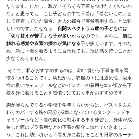
なります。しかし、親が「そろそろ下着をつけた方がいいか
な」と思っても、もし子どもの中で下着は「着ないもの」と
して定着していた場合、大人の都合で突然着用することは難
しいのです。なぜなら、
自閉スペクトラム症
の子どもには
「切り替えが苦手」な子が多い
からなのです。さらに、
肌に
触れる感覚や衣類の擦れが気になる
子が多くいます。そのた
め、急に下着を着るように言われても、抵抗感を持つことが
少なくありません。
そこで、私がおすすめするのは、幼い頃から下着を着る習
慣をつけることです。幼児から、衣服の下には通気性、吸水
性の良いキャミソールなどのインナーの着用を幼い頃から下
着を身に着けることを習慣づけておく事がおすすめです。
胸が膨らんでくる小学校中学年くらいからは、バストをふん
わりカバーする胸の部分が2重になっているタンクトップキ
ャミソールなど下着の変化に対応する事を練習し、身体が成
長した際のブラ着用などの下着の変化に慣れていきましょ
う。これは幼い頃から下着を身に着けることを日常のルーテ