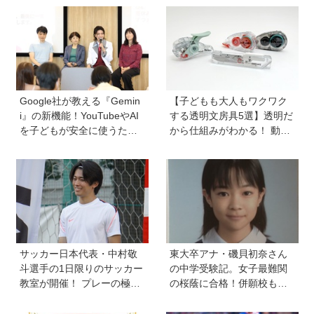
2026』には知的ワクワクが
題】
満載！
Google社が教える『Gemin
【子どもも大人もワクワク
i』の新機能！YouTubeやAI
する透明文房具5選】透明だ
を子どもが安全に使うため
から仕組みがわかる！ 動か
の便利機能、学習に役立つ
すと中身の動きがまるわか
教育チャンネルなど、家庭
り
で使うポイントとは？
サッカー日本代表・中村敬
東大卒アナ・磯貝初奈さん
斗選手の1日限りのサッカー
の中学受験記。女子最難関
教室が開催！ プレーの極意
の桜蔭に合格！併願校も魅
から子ども時代の話まで…
力を感じた渋渋に。母親の
学びと笑顔あふれる大盛況
声かけは「睡眠が何より大