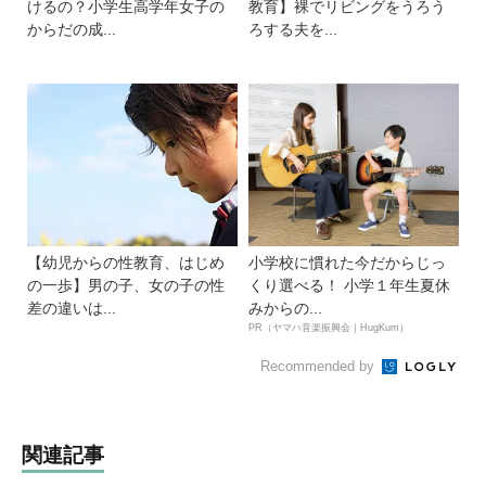
けるの？小学生高学年女子の
教育】裸でリビングをうろう
からだの成...
ろする夫を...
【幼児からの性教育、はじめ
小学校に慣れた今だからじっ
の一歩】男の子、女の子の性
くり選べる！ 小学１年生夏休
差の違いは...
みからの...
PR（ヤマハ音楽振興会｜HugKum）
Recommended by
関連記事