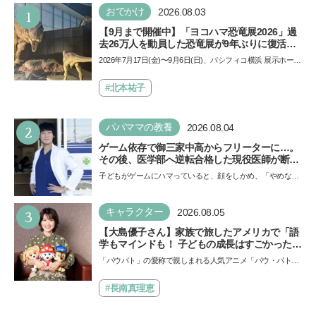
1
おでかけ
2026.08.03
【9月まで開催中】「ヨコハマ恐竜展2026」過
去26万人を動員した恐竜展が9年ぶりに復活！
夏休みのおでかけで楽しむポイントを完全ガイ
2026年7月17日(金)〜9月6日(日)、パシフィコ横浜 展示ホール
ド
Aにて「ヨコハマ恐竜展2026〜恐竜の食卓大図鑑〜」が開
催…
#北本祐子
2
パパママの教養
2026.08.04
ゲーム依存で御三家中高からフリーターに…。
その後、医学部へ逆転合格した現役医師が断言
「ゲームの経験が受験勉強に役立った」そう考
子どもがゲームにハマっていると、顔をしかめ、「やめなさ
える背景とは
い！」という親御さんは多いでしょう。中学受験を控えて
い…
3
キャラクター
2026.08.05
【大島優子さん】家族で旅したアメリカで「語
学もマインドも！ 子どもの成長はすごかった」
声優をつとめた映画『パウ・パトロール ザ・ダ
「パウパト」の愛称で親しまれる人気アニメ「パウ・パトロ
イノ・ムービー』ではあきらめなければ何でも
ール」の劇場版シリーズ第3弾、映画『パウ・パトロール
できると子どもに知ってほしい
ザ…
#長南真理恵