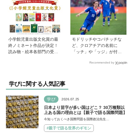
イベントを詳しくレポ
事」「勉強イヤならしなく
ていいよ」
小学館児童出版文化賞の最
モドリッチやコバチッチな
終ノミネート作品が決定！
ど、クロアチアの名前に
読み物・絵本各部門の受賞
「ッチ」や「ッジ」が付く
候補13作品は？
のはなぜ？【親子で語る国
Recommended by
際問題】
学びに関する人気記事
学び
2026.07.25
日本より苗字が多い国はどこ？ 30万種類以
上ある国の理由とは【親子で語る国際問題】
今知っておくべき国際問題を国際政治先生…
#親子で語る世界のギモン