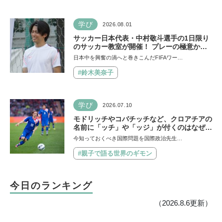
学び
2026.08.01
サッカー日本代表・中村敬斗選手の1日限り
のサッカー教室が開催！ プレーの極意から
子ども時代の話まで…学びと笑顔あふれる大
日本中を興奮の渦へと巻きこんだFIFAワー…
盛況イベントを詳しくレポ
#鈴木美奈子
学び
2026.07.10
モドリッチやコバチッチなど、クロアチアの
名前に「ッチ」や「ッジ」が付くのはなぜ？
【親子で語る国際問題】
今知っておくべき国際問題を国際政治先生…
#親子で語る世界のギモン
今日のランキング
（2026.8.6更新）