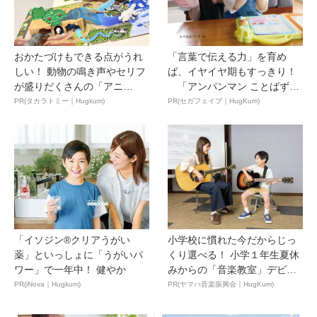
おかたづけもできる点がうれ
「言葉で伝える力」を育め
しい！ 動物の鳴き声やセリフ
ば、イヤイヤ期もすっきり！
が盛りだくさんの「アニ
「アンパンマン ことばずか
ア ...
ん...
PR(タカラトミー｜Hugkum)
PR(セガフェイブ｜HugKum)
「イソジン®クリアうがい
小学校に慣れた今だからじっ
薬」といっしょに「うがいパ
くり選べる！ 小学１年生夏休
ワー」で一年中！ 健やか
みからの「音楽教室」デビ
ュ...
PR(iNova｜Hugkum)
PR(ヤマハ音楽振興会｜HugKum)