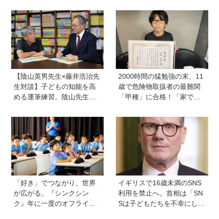
【陰山英男先生×藤井浩治先
2000時間の猛勉強の末、11
生対談】子どもの知能を高
歳で危険物取扱者の最難関
める運筆練習。陰山先生が
「甲種」に合格！「家で両
「指先を自在にコントロー
親が勉強する姿を見て、僕
ルできるようになれば、文
もやらなきゃと思った」
字を覚えることなんて簡
単！」という理由は？
「好き」でつながり、世界
イギリスで16歳未満のSNS
が広がる。『シンクシン
利用を禁止へ。首相は「SN
ク』年に一度のオフライン
Sは子どもたちを不幸にして
イベント『ワンダー ミーツ
いる」【親子で語る国際問