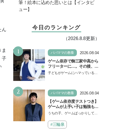
演
筆！絵本に込めた思いとは【インタビ
ュー】
今日のランキング
たん
（2026.8.8更新）
1
きま
2026.08.04
パパママの教養
。子
ゲーム依存で御三家中高から
フリーターに…。その後、医
い
学部へ逆転合格した現役医師
子どもがゲームにハマっている
が断言「ゲームの経験が受験
と、顔をしかめ、「やめなさ
勉強に役立った」そう考える
い！」という親御さんは多いでし
背景とは
2
ょう。中学受験を控えてい…
2026.08.04
パパママの教養
【ゲーム依存度テストつき】
ゲームが上手い子は勉強もで
きる？御三家中高卒でゲーマ
うちの子、ゲームばっかりしてい
ーの医師・阿部智史さんが教
る、と悩み、「ゲーム禁止」を宣
えるゲームしながら受験で勝
言し、子どもとトラブルになる家
#三輪泉
つためのメソッド
庭は多いもの。でも…