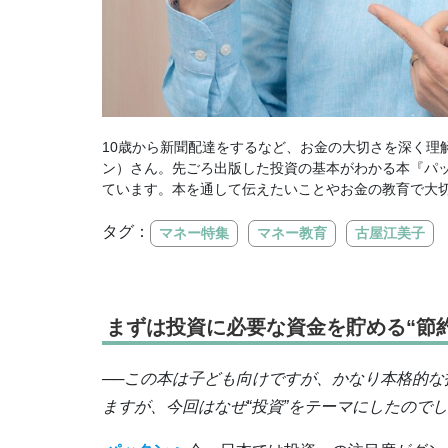
10歳から新聞配達をするなど、お金の大切さを深く理
ン）さん。先ごろ出版した投資の基本がわかる本『パ
ています。本を通して伝えたいことやお金の教育で大
タグ：
マネー特集
マネー教育
古屋江美子
まずは投資に必要な資金を貯める“節
──この本は子ども向けですが、かなり本格的
ますが、今回はなぜ“投資”をテーマにしたので