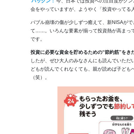
パックン：
今、日本では投資への注目度がグン
会をやっていますが、ようやく「投資やってる
バブル崩壊の傷が少しずつ癒えて、新NISAが
て……。いろんな要素が揃って投資熱が高まっ
です。
投資に必要な資金を貯めるための“節約筋”をき
したが、ぜひ大人のみなさんにも読んでいただ
どもが読んでくれなくても、親が読めば子ども
（笑）。