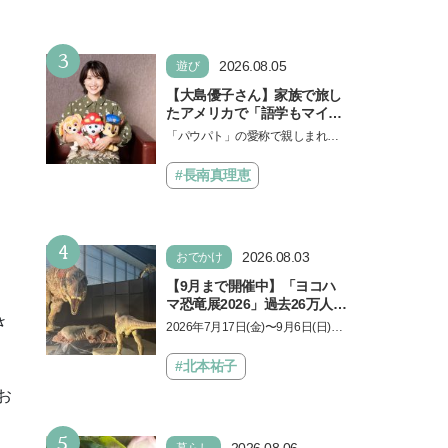
3
2026.08.05
遊び
【大島優子さん】家族で旅し
たアメリカで「語学もマイン
ドも！ 子どもの成長はすごか
「パウパト」の愛称で親しまれる
った」声優をつとめた映画
人気アニメ「パウ・パトロール」
『パウ・パトロール ザ・ダイ
の劇場版シリーズ第3弾、映画『パ
#長南真理恵
ノ・ムービー』ではあきらめ
ウ・パトロール ザ…
なければ何でもできると子ど
もに知ってほしい
4
2026.08.03
おでかけ
【9月まで開催中】「ヨコハ
マ恐竜展2026」過去26万人を
動員した恐竜展が9年ぶりに
さ
2026年7月17日(金)〜9月6日(日)、
復活！ 夏休みのおでかけで楽
パシフィコ横浜 展示ホールAにて
しむポイントを完全ガイド
「ヨコハマ恐竜展2026〜恐竜の食
#北本祐子
卓大図鑑〜」が開催…
お
5
2026.08.06
暮らし