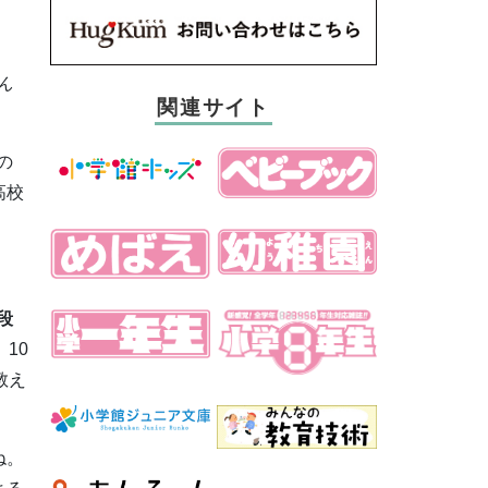
ん
関連サイト
の
高校
段
10
教え
ね。