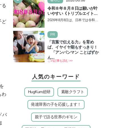
する
令和８年８月８日は願いが叶
いやすい《トリプルエイト》
の日！ 13日の獅子座の新月
2026年8月8日は、日本では令和8
子ど
＆皆既日食の影響にも注目
年8月8日の8並びの日になりま
す。そしてこの日は、「ライオン
PR
ズゲート」というとって…
「言葉で伝える力」を育め
ば、イヤイヤ期もすっきり！
「アンパンマン ことばずか
ん...
この記事も読む >>
人気のキーワード
を
HugKum総研
素敵クラフト
もわ
発達障害の子を応援します！
ドバ
親子で語る世界のギモン
は