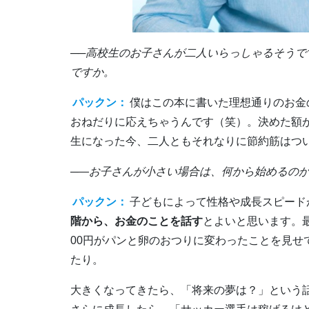
──高校生のお子さんが二人いらっしゃるそう
ですか。
パックン：
僕はこの本に書いた理想通りのお金
おねだりに応えちゃうんです（笑）。決めた額
生になった今、二人ともそれなりに節約筋はつ
─―お子さんが小さい場合は、何から始めるの
パックン：
子どもによって性格や成長スピード
階から、お金のことを話す
とよいと思います。最
00円がパンと卵のおつりに変わったことを見
たり。
大きくなってきたら、「将来の夢は？」という