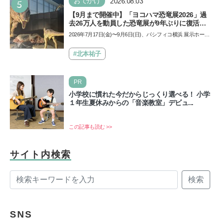
5
おでかけ
2026.08.03
【9月まで開催中】「ヨコハマ恐竜展2026」過
去26万人を動員した恐竜展が9年ぶりに復活！
夏休みのおでかけで楽しむポイントを完全ガイ
2026年7月17日(金)〜9月6日(日)、パシフィコ横浜 展示ホール
ド
Aにて「ヨコハマ恐竜展2026〜恐竜の食卓大図鑑〜」が開
催…
#北本祐子
PR
小学校に慣れた今だからじっくり選べる！ 小学
１年生夏休みからの「音楽教室」デビュ...
この記事も読む >>
サイト内検索
検索
SNS