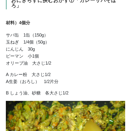
おにぎらずに挟むおかず①「カレーサバそぼ
ろ」
材料）4個分
サバ缶 1缶（150g）
玉ねぎ 1/4個（50g）
にんじん 30g
ピーマン 小1個
オリーブ油 大さじ1/2
A カレー粉 大さじ1/2
A生姜（おろし） 1/2片分
B しょう油、砂糖 各大さじ1/2