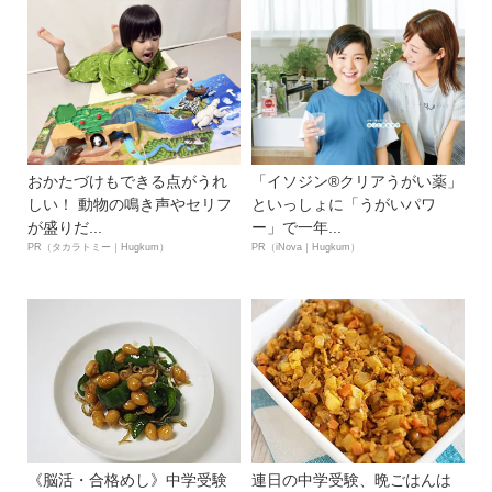
おかたづけもできる点がうれ
「イソジン®クリアうがい薬」
しい！ 動物の鳴き声やセリフ
といっしょに「うがいパワ
が盛りだ...
ー」で一年...
PR（タカラトミー｜Hugkum）
PR（iNova｜Hugkum）
《脳活・合格めし》中学受験
連日の中学受験、晩ごはんは