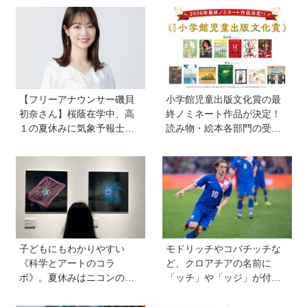
【フリーアナウンサー磯貝
小学館児童出版文化賞の最
初奈さん】桜蔭在学中、高
終ノミネート作品が決定！
１の夏休みに気象予報士試
読み物・絵本各部門の受賞
験に合格！現在も東大大学
候補13作品は？
院で「学ぶ楽しさ」をずっ
と持ち続ける秘訣とは。親
も「楽しい」をバックアッ
プする方法も
子どもにもわかりやすい
モドリッチやコバチッチな
《科学とアートのコラ
ど、クロアチアの名前に
ボ》。夏休みはニコンの特
「ッチ」や「ッジ」が付く
別展示「ミクロの世界 」
のはなぜ？【親子で語る国
へ！【高校生以下無料】
際問題】