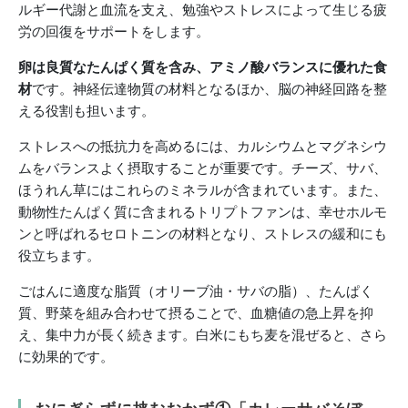
ルギー代謝と血流を支え、勉強やストレスによって生じる疲
労の回復をサポートをします。
卵は良質なたんぱく質を含み、アミノ酸バランスに優れた食
材
です。神経伝達物質の材料となるほか、脳の神経回路を整
える役割も担います。
ストレスへの抵抗力を高めるには、カルシウムとマグネシウ
ムをバランスよく摂取することが重要です。チーズ、サバ、
ほうれん草にはこれらのミネラルが含まれています。また、
動物性たんぱく質に含まれるトリプトファンは、幸せホルモ
ンと呼ばれるセロトニンの材料となり、ストレスの緩和にも
役立ちます。
ごはんに適度な脂質（オリーブ油・サバの脂）、たんぱく
質、野菜を組み合わせて摂ることで、血糖値の急上昇を抑
え、集中力が長く続きます。白米にもち麦を混ぜると、さら
に効果的です。