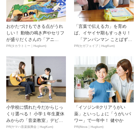
おかたづけもできる点がうれ
「言葉で伝える力」を育め
しい！ 動物の鳴き声やセリフ
ば、イヤイヤ期もすっきり！
が盛りだくさんの「アニ
「アンパンマン ことばずか
ア ...
ん...
PR(タカラトミー｜Hugkum)
PR(セガフェイブ｜HugKum)
小学校に慣れた今だからじっ
「イソジン®クリアうがい
くり選べる！ 小学１年生夏休
薬」といっしょに「うがいパ
みからの「音楽教室」デビ
ワー」で一年中！ 健やか
ュ...
PR(ヤマハ音楽振興会｜HugKum)
PR(iNova｜Hugkum)