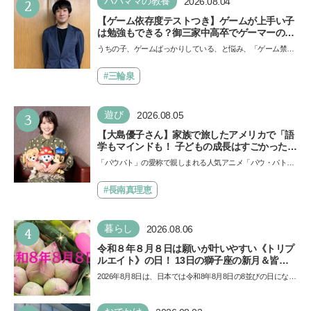
2
パパママの教養
2026.08.04
【ゲーム依存度テストつき】ゲームが上手い子
は勉強もできる？御三家中高卒でゲーマーの医
師・阿部智史さんが教えるゲームしながら受験
うちの子、ゲームばっかりしている、と悩み、「ゲーム禁
で勝つためのメソッド
止」を宣言し、子どもとトラブルになる家庭は多いもの。で
も…
#三輪泉
3
遊び
2026.08.05
【大島優子さん】家族で旅したアメリカで「語
学もマインドも！ 子どもの成長はすごかった」
声優をつとめた映画『パウ・パトロール ザ・ダ
「パウパト」の愛称で親しまれる人気アニメ「パウ・パトロ
イノ・ムービー』ではあきらめなければ何でも
ール」の劇場版シリーズ第3弾、映画『パウ・パトロール
できると子どもに知ってほしい
ザ…
#長南真理恵
4
暮らし
2026.08.06
令和８年８月８日は願いが叶いやすい《トリプ
ルエイト》の日！ 13日の獅子座の新月＆皆既
日食の影響にも注目
2026年8月8日は、日本では令和8年8月8日の8並びの日になり
ます。そしてこの日は、「ライオンズゲート」というとっ
て…