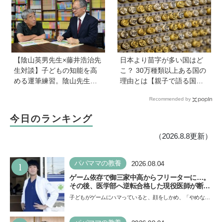
に聞く子育てと絵本づくり
ほしい
のお話
【陰山英男先生×藤井浩治先
日本より苗字が多い国はど
生対談】子どもの知能を高
こ？ 30万種類以上ある国の
める運筆練習。陰山先生が
理由とは【親子で語る国際
「指先を自在にコントロー
問題】
Recommended by
ルできるようになれば、文
字を覚えることなんて簡
今日のランキング
単！」という理由は？
（2026.8.8更新）
1
パパママの教養
2026.08.04
ゲーム依存で御三家中高からフリーターに…。
その後、医学部へ逆転合格した現役医師が断言
「ゲームの経験が受験勉強に役立った」そう考
子どもがゲームにハマっていると、顔をしかめ、「やめなさ
える背景とは
い！」という親御さんは多いでしょう。中学受験を控えて
い…