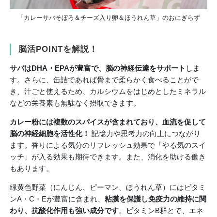
「カレーサバそぼろ＆チーズ入り卵＆ほうれん草」のおにぎらず
脳活POINTを解説！
サバはDHA・EPAが豊富で、脳の神経伝達をサポート
しま
す。さらに、缶詰であれば骨まで柔らかく食べることがで
き、汁ごと使えるため、カルシウムをはじめとしたミネラル
などの栄養素も無駄なく摂取できます。
カレー粉には複数のスパイスが含まれており、血流を促して
脳の神経細胞を活性化！
記憶力や思考力の向上につながり
ます。香りによる気分のリフレッシュ効果で「やる気のスイ
ッチ」が入る効果も期待できます。また、消化を助ける働き
もあります。
緑黄色野菜（にんじん、ピーマン、ほうれん草）にはビタミ
ンA・C・Eが豊富に含まれ、
粘膜を保護し免疫力の維持に関
わり、抗酸化作用も強い成分です
。ビタミンB群とで、エネ