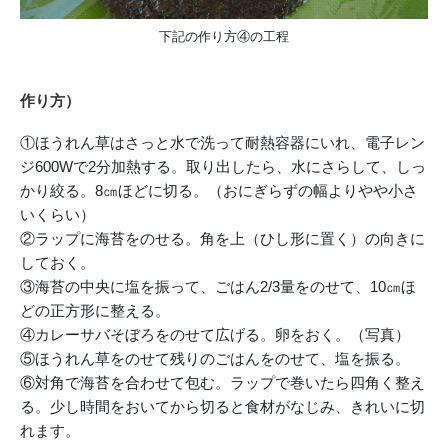
下記の作り方④の工程
作り方）
①ほうれん草はさっと水で洗って耐熱容器にいれ、電子レン
ジ600Wで2分加熱する。取り出したら、水にさらして、しっ
かり絞る。8㎝ほどに切る。（おにぎらずの幅よりやや小さ
いくらい）
②ラップに海苔をのせる。角を上（ひし形に置く）の向きに
しておく。
③海苔の中央に塩を振って、ごはん2/3量をのせて、10㎝ほ
どの正方形に整える。
④カレーサバそぼろをのせて広げる。卵をおく。（写真）
⑤ほうれん草をのせて残りのごはんをのせて、塩を振る。
⑥対角で海苔を合わせて包む。ラップで巻いたら四角く整え
る。少し時間をおいてから切ると食材がなじみ、きれいに切
れます。