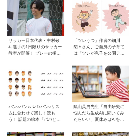
サッカー日本代表・中村敬
「ツレうつ」作者の細川
斗選手の1日限りのサッカー
貂々さん、ご自身の子育て
教室が開催！ プレーの極意
は「ツレが息子を公園デビ
から子ども時代の話まで…
ューさせてママ友を作って
学びと笑顔あふれる大盛況
いた」ーー初の創作絵本
イベントを詳しくレポ
「タネがひとつぶ」は幼か
った息子さんと共作した思
い出のストーリー
パン♪パン♪パパ♪パン♪リズ
隂山英男先生「自由研究に
ムに合わせて楽しく読も
悩んだら生成AIに聞いてみ
う！ 話題の絵本『パパとパ
たらいい」夏休みはAIを活
ン』を作った、ご夫婦ユニ
用して主体的に楽しんで、
ット・サニーブックスさん
今しかできないことをして