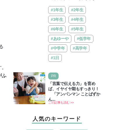
自由研究が進む期間限定イベ
い…」。そんな夏休みの悩みにヒ
ントが開催
ントをくれるイベントが、よみう
#1年生
#2年生
りランド「グッジョバ!!…
#3年生
#4年生
#6年生
#5年生
#あゆーや
#低学年
る
#中学年
#高学年
#1日
す。
がふ
PR
「言葉で伝える力」を育め
ば、イヤイヤ期もすっきり！
「アンパンマン ことばずか
ん...
この記事も読む >>
人気のキーワード