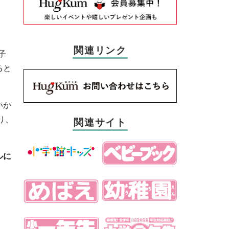
関連リンク
子
ると
いか
り、
関連サイト
ルに