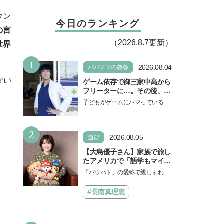
ウン
今日のランキング
の言
（2026.8.7更新）
世界
1
2026.08.04
パパママの教養
ない
ゲーム依存で御三家中高から
フリーターに…。その後、医
学部へ逆転合格した現役医師
子どもがゲームにハマっている
が断言「ゲームの経験が受験
と、顔をしかめ、「やめなさ
勉強に役立った」そう考える
い！」という親御さんは多いでし
背景とは
2
ょう。中学受験を控えてい…
2026.08.05
遊び
【大島優子さん】家族で旅し
たアメリカで「語学もマイン
ドも！ 子どもの成長はすごか
「パウパト」の愛称で親しまれる
った」声優をつとめた映画
人気アニメ「パウ・パトロール」
『パウ・パトロール ザ・ダイ
の劇場版シリーズ第3弾、映画『パ
#長南真理恵
ノ・ムービー』ではあきらめ
ウ・パトロール ザ…
なければ何でもできると子ど
もに知ってほしい