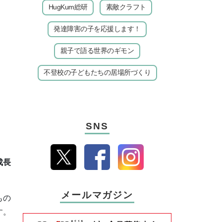
HugKum総研
素敵クラフト
発達障害の子を応援します！
親子で語る世界のギモン
不登校の子どもたちの居場所づくり
SNS
成長
メールマガジン
もの
す。