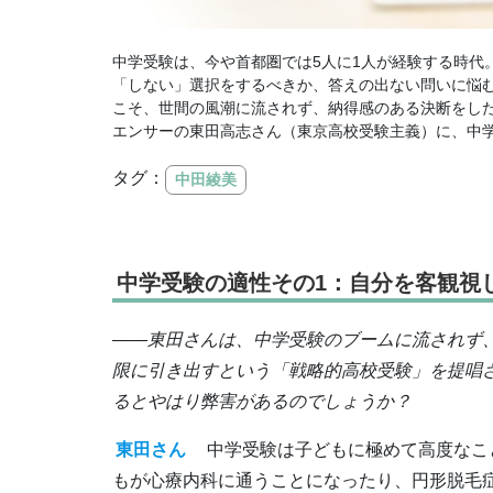
中学受験は、今や首都圏では5人に1人が経験する時代
「しない」選択をするべきか、答えの出ない問いに悩
こそ、世間の風潮に流されず、納得感のある決断をした
エンサーの東田高志さん（東京高校受験主義）に、中
タグ：
中田綾美
中学受験の適性その1：自分を客観視
――東田さんは、中学受験のブームに流されず
限に引き出すという「戦略的高校受験」を提唱
るとやはり弊害があるのでしょうか？
東田さん
中学受験は子どもに極めて高度なこ
もが心療内科に通うことになったり、円形脱毛