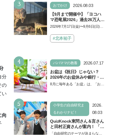
3
2026.08.03
おでかけ
【9月まで開催中】「ヨコハ
マ恐竜展2026」過去26万人を
動員した恐竜展が9年ぶりに
2026年7月17日(金)〜9月6日(日)、
復活！ 夏休みのおでかけで楽
パシフィコ横浜 展示ホールAにて
しむポイントを完全ガイド
「ヨコハマ恐竜展2026〜恐竜の食
#北本祐子
卓大図鑑〜」が開催…
4
2026.07.17
パパママの教養
分
お盆は《祝日》じゃない？
自分
2026年のお盆休みや銀行・役
所の営業や交通機関情報も紹
8月に毎年ある「お盆」は、「お盆
その
介
休み」と言われるのに祝日ではな
てい
いのでしょうか？ 当記事では、ま
5
ずは2026年のお盆…
2026.
小学生の自由研究ま
08.03
るわかりナビ！
に向
QuizKnock東問さん＆言さん
子
と田村正資さんが案内！ 「よ
みうりランド」で遊びながら
「自由研究のテーマが決まらな