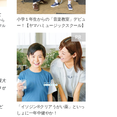
て
小学１年生からの「音楽教室」デビュ
から
ー！【ヤマハミュージックスクール】
フル
最大
させ
「イソジン®クリアうがい薬」といっ
ど
しょに一年中健やか！