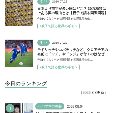
学び
2026.07.25
日本より苗字が多い国はどこ？ 30万種類以
上ある国の理由とは【親子で語る国際問題】
今知っておくべき国際問題を国際政治先生…
#親子で語る世界のギモン
学び
2026.07.10
モドリッチやコバチッチなど、クロアチアの
名前に「ッチ」や「ッジ」が付くのはなぜ？
【親子で語る国際問題】
今知っておくべき国際問題を国際政治先生…
#親子で語る世界のギモン
今日のランキング
（2026.8.8更新）
1
パパママの教養
2026.08.04