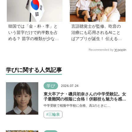
プする方法も
韓国では「金・朴・李」と
言語聴覚士が監修、吃音の
いう苗字だけで約半数を占
治療にも応用されるAIこと
める？ 苗字の種類が少ない
ばアプリが誕生！ 伝える力
のはなぜ？ 【親子で語る国
を育み、親子の会話を楽し
Recommended by
際問題】
める「ことたね」の魅力と
は
学びに関する人気記事
学び
2026.07.24
東大卒アナ・磯貝初奈さんの中学受験記。女
子最難関の桜蔭に合格！併願校も魅力を感じ
た渋渋に。母親の声かけは「睡眠が何より大
中学受験で桜蔭中学校に合格、高1のときに…
事」「勉強イヤならしなくていいよ」
#三輪泉