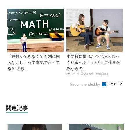
「算数ができなくても別に困
小学校に慣れた今だからじっ
らないし」って本気で言って
くり選べる！ 小学１年生夏休
る？ 理数...
みからの...
PR（ヤマハ音楽振興会｜HugKum）
Recommended by
関連記事