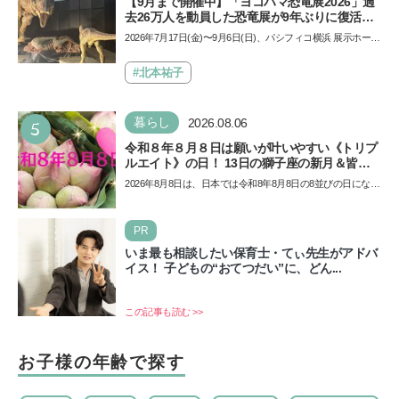
【9月まで開催中】「ヨコハマ恐竜展2026」過
去26万人を動員した恐竜展が9年ぶりに復活！
夏休みのおでかけで楽しむポイントを完全ガイ
2026年7月17日(金)〜9月6日(日)、パシフィコ横浜 展示ホール
ド
Aにて「ヨコハマ恐竜展2026〜恐竜の食卓大図鑑〜」が開
催…
#北本祐子
5
暮らし
2026.08.06
令和８年８月８日は願いが叶いやすい《トリプ
ルエイト》の日！ 13日の獅子座の新月＆皆既
日食の影響にも注目
2026年8月8日は、日本では令和8年8月8日の8並びの日になり
ます。そしてこの日は、「ライオンズゲート」というとっ
て…
PR
いま最も相談したい保育士・てぃ先生がアドバ
イス！ 子どもの“おてつだい”に、どん...
この記事も読む >>
お子様の年齢で探す