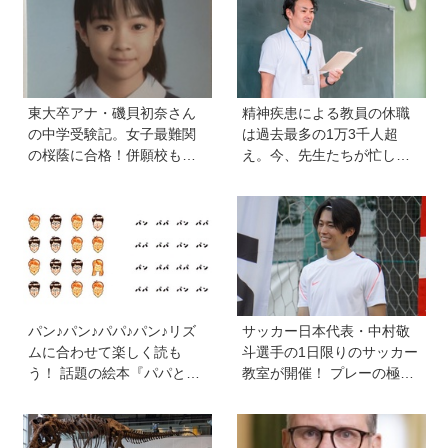
東大卒アナ・磯貝初奈さん
精神疾患による教員の休職
の中学受験記。女子最難関
は過去最多の1万3千人超
の桜蔭に合格！併願校も魅
え。今、先生たちが忙しす
力を感じた渋渋に。母親の
ぎるのはなぜ？【保護者が
声かけは「睡眠が何より大
知っておきたい学校のリア
事」「勉強イヤならしなく
ル】
ていいよ」
パン♪パン♪パパ♪パン♪リズ
サッカー日本代表・中村敬
ムに合わせて楽しく読も
斗選手の1日限りのサッカー
う！ 話題の絵本『パパとパ
教室が開催！ プレーの極意
ン』を作った、ご夫婦ユニ
から子ども時代の話まで…
ット・サニーブックスさん
学びと笑顔あふれる大盛況
に聞く子育てと絵本づくり
イベントを詳しくレポ