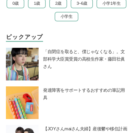
0歳
1歳
2歳
3~6歳
小学1年生
小学生
ピックアップ
「自閉症を取ると、僕じゃなくなる」。文
部科学大臣賞受賞の高校生作家・藤田壮眞
さん
発達障害をサポートするおすすめの筆記用
具
【JOYさんmaiさん夫婦】産後鬱や移住計画