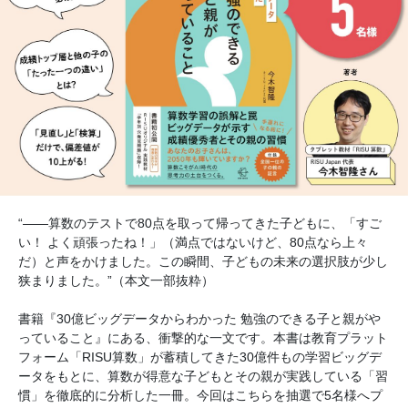
“――算数のテストで80点を取って帰ってきた子どもに、「すご
い！ よく頑張ったね！」（満点ではないけど、80点なら上々
だ）と声をかけました。この瞬間、子どもの未来の選択肢が少し
狭まりました。”（本文一部抜粋）
書籍『30億ビッグデータからわかった 勉強のできる子と親がや
っていること』にある、衝撃的な一文です。本書は教育プラット
フォーム「RISU算数」が蓄積してきた30億件もの学習ビッグデ
ータをもとに、算数が得意な子どもとその親が実践している「習
慣」を徹底的に分析した一冊。今回はこちらを抽選で5名様へプ