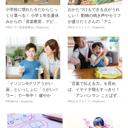
小学校に慣れた今だからじっ
おかたづけもできる点がうれ
くり選べる！ 小学１年生夏休
しい！ 動物の鳴き声やセリフ
みからの「音楽教室」デビ
が盛りだくさんの「アニ
ュ...
ア ...
PR(ヤマハ音楽振興会｜HugKum)
PR(タカラトミー｜Hugkum)
「イソジン®クリアうがい
「言葉で伝える力」を育め
薬」といっしょに「うがいパ
ば、イヤイヤ期もすっきり！
ワー」で一年中！ 健やか
「アンパンマン ことばずか
ん...
PR(iNova｜Hugkum)
PR(セガフェイブ｜HugKum)