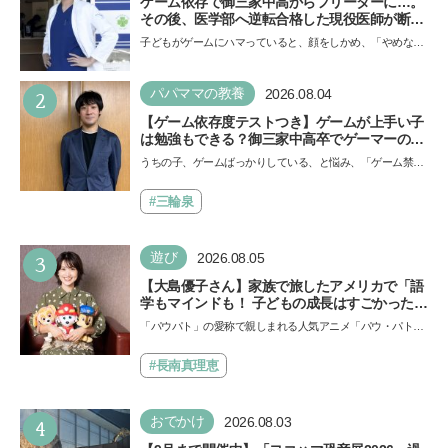
ゲーム依存で御三家中高からフリーターに…。
その後、医学部へ逆転合格した現役医師が断言
「ゲームの経験が受験勉強に役立った」そう考
子どもがゲームにハマっていると、顔をしかめ、「やめなさ
える背景とは
い！」という親御さんは多いでしょう。中学受験を控えて
い…
2
パパママの教養
2026.08.04
【ゲーム依存度テストつき】ゲームが上手い子
は勉強もできる？御三家中高卒でゲーマーの医
師・阿部智史さんが教えるゲームしながら受験
うちの子、ゲームばっかりしている、と悩み、「ゲーム禁
で勝つためのメソッド
止」を宣言し、子どもとトラブルになる家庭は多いもの。で
も…
#三輪泉
3
遊び
2026.08.05
【大島優子さん】家族で旅したアメリカで「語
学もマインドも！ 子どもの成長はすごかった」
声優をつとめた映画『パウ・パトロール ザ・ダ
「パウパト」の愛称で親しまれる人気アニメ「パウ・パトロ
イノ・ムービー』ではあきらめなければ何でも
ール」の劇場版シリーズ第3弾、映画『パウ・パトロール
できると子どもに知ってほしい
ザ…
#長南真理恵
4
おでかけ
2026.08.03