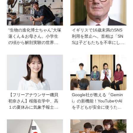
のお話
“生物の進化博士ちゃん”大塚
イギリスで16歳未満のSNS
蓮くん＆お母さん。小学生
利用を禁止へ。首相は「SN
の頃から解剖実験の世界に
Sは子どもたちを不幸にして
入り、現代において恐竜に
いる」【親子で語る国際問
近いワニを研究。「興味の
題】
種まきはエンタメから」
【フリーアナウンサー磯貝
Google社が教える『Gemin
初奈さん】桜蔭在学中、高
i』の新機能！YouTubeやAI
１の夏休みに気象予報士試
を子どもが安全に使うため
験に合格！現在も東大大学
の便利機能、学習に役立つ
院で「学ぶ楽しさ」をずっ
教育チャンネルなど、家庭
と持ち続ける秘訣とは。親
で使うポイントとは？
も「楽しい」をバックアッ