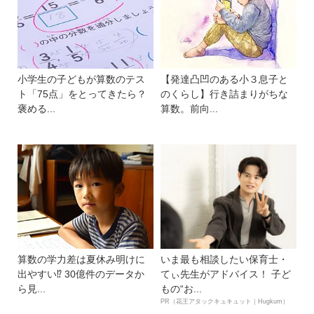
小学生の子どもが算数のテス
【発達凸凹のある小３息子と
ト「75点」をとってきたら？
のくらし】行き詰まりがちな
褒める...
算数。前向...
算数の学力差は夏休み明けに
いま最も相談したい保育士・
出やすい⁉ 30億件のデータか
てぃ先生がアドバイス！ 子ど
ら見...
もの“お...
PR（花王アタックキュキュット｜Hugkum）