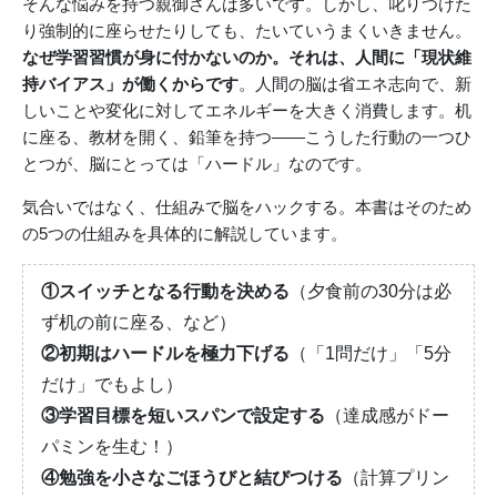
そんな悩みを持つ親御さんは多いです。しかし、叱りつけた
り強制的に座らせたりしても、たいていうまくいきません。
なぜ学習習慣が身に付かないのか。それは、人間に「現状維
持バイアス」が働くからです
。人間の脳は省エネ志向で、新
しいことや変化に対してエネルギーを大きく消費します。机
に座る、教材を開く、鉛筆を持つ——こうした行動の一つひ
とつが、脳にとっては「ハードル」なのです。
気合いではなく、仕組みで脳をハックする。本書はそのため
の5つの仕組みを具体的に解説しています。
①スイッチとなる行動を決める
（夕食前の30分は必
ず机の前に座る、など）
②初期はハードルを極力下げる
（「1問だけ」「5分
だけ」でもよし）
③学習目標を短いスパンで設定する
（達成感がドー
パミンを生む！）
④勉強を小さなごほうびと結びつける
（計算プリン