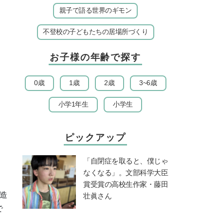
親子で語る世界のギモン
不登校の子どもたちの居場所づくり
お子様の年齢で探す
0歳
1歳
2歳
3~6歳
小学1年生
小学生
ピックアップ
「自閉症を取ると、僕じゃ
なくなる」。文部科学大臣
賞受賞の高校生作家・藤田
造
壮眞さん
で