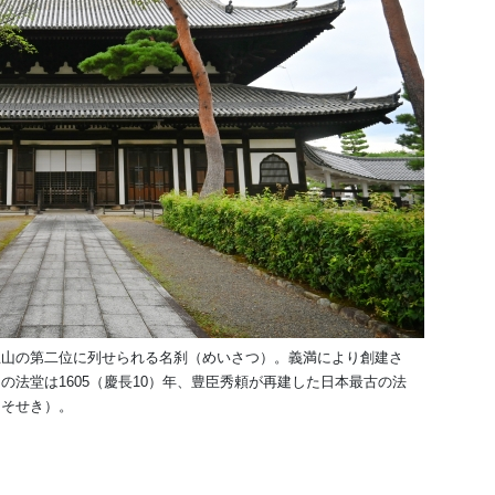
五山の第二位に列せられる名刹（めいさつ）。義満により創建さ
法堂は1605（慶長10）年、豊臣秀頼が再建した日本最古の法
うそせき）。