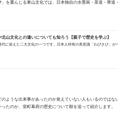
び」を重んじる東山文化では、日本独自の水墨画・茶道・華道
や北山文化との違いについても知ろう【親子で歴史を学ぶ】
時代に栄えた二大文化の一つです。日本人特有の美意識「わびさび」が
どのような出来事があったのか覚えていない人もいるのではな
いったのか、室町幕府の歴史について順を追って紹介します。