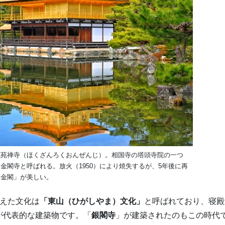
鹿苑禅寺（ほくざんろくおんぜんじ）。相国寺の塔頭寺院の一つ
金閣寺と呼ばれる。放火（1950）により焼失するが、5年後に再
さ金閣」が美しい。
えた文化は
「東山（ひがしやま）文化」
と呼ばれており、寝殿
が代表的な建築物です。「
銀閣寺
」が建築されたのもこの時代