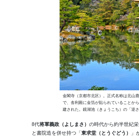
金閣寺（京都市北区）。正式名称は北山
で、舎利殿に金箔が貼られていることから
建された。鏡湖池（きょうこち）の「逆
8代
将軍義政（よしまさ）
の時代から約半世紀栄
と書院造を併せ持つ「
東求堂（とうぐどう）
」