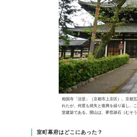
相国寺「法堂」（京都市上京区）。京都
れたが、何度も焼失と復興を繰り返し、この
堂建築である。開山は、夢窓疎石（むそ
室町幕府はどこにあった？