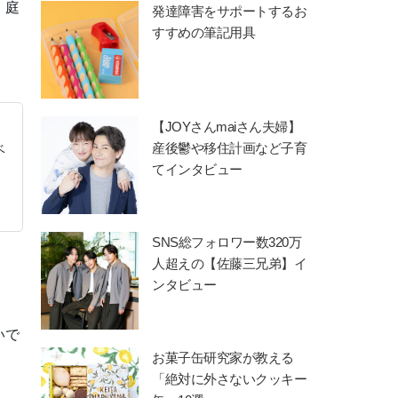
・庭
発達障害をサポートするお
すすめの筆記用具
【JOYさんmaiさん夫婦】
産後鬱や移住計画など子育
ベ
てインタビュー
SNS総フォロワー数320万
人超えの【佐藤三兄弟】イ
ンタビュー
いで
お菓子缶研究家が教える
「絶対に外さないクッキー