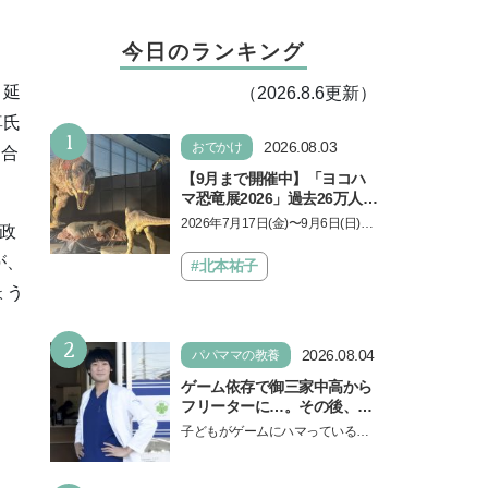
今日のランキング
・延
（2026.8.6更新）
尊氏
1
2026.08.03
おでかけ
連合
【9月まで開催中】「ヨコハ
マ恐竜展2026」過去26万人を
動員した恐竜展が9年ぶりに
2026年7月17日(金)〜9月6日(日)、
政
復活！ 夏休みのおでかけで楽
パシフィコ横浜 展示ホールAにて
しむポイントを完全ガイド
が、
「ヨコハマ恐竜展2026〜恐竜の食
#北本祐子
卓大図鑑〜」が開催…
ょう
2
2026.08.04
パパママの教養
ゲーム依存で御三家中高から
フリーターに…。その後、医
学部へ逆転合格した現役医師
子どもがゲームにハマっている
が断言「ゲームの経験が受験
と、顔をしかめ、「やめなさ
勉強に役立った」そう考える
い！」という親御さんは多いでし
背景とは