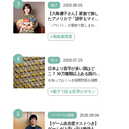
3
ょう。中学受験を控えてい…
2026.08.05
遊び
【大島優子さん】家族で旅し
たアメリカで「語学もマイン
ドも！ 子どもの成長はすごか
「パウパト」の愛称で親しまれる
った」声優をつとめた映画
人気アニメ「パウ・パトロール」
『パウ・パトロール ザ・ダイ
の劇場版シリーズ第3弾、映画『パ
#長南真理恵
ノ・ムービー』ではあきらめ
ウ・パトロール ザ…
なければ何でもできると子ど
もに知ってほしい
4
2026.07.25
学び
日本より苗字が多い国はど
こ？ 30万種類以上ある国の理
由とは【親子で語る国際問
今知っておくべき国際問題を国際政
題】
治先生が分かりやすく解説してくれ
る「親子で語る国際問題」。今回
#親子で語る世界のギモン
は、苗字の種類…
5
2026.08.04
パパママの教養
【ゲーム依存度テストつき】
ゲームが上手い子は勉強もで