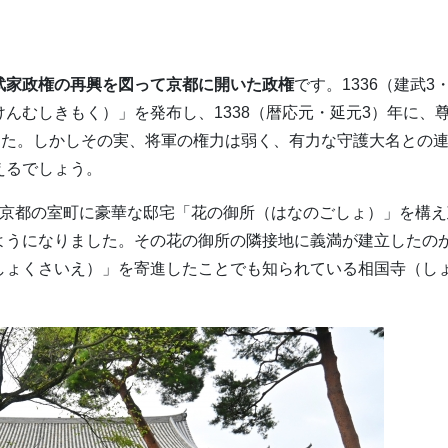
武家政権の再興を図って京都に開いた政権
です。1336（建武3
んむしきもく）」を発布し、1338（暦応元・延元3）年に、
した。しかしその実、将軍の権力は弱く、有力な守護大名との
えるでしょう。
京都の室町に豪華な邸宅「花の御所（はなのごしょ）」を構え
ようになりました。その花の御所の隣接地に義満が建立したの
しょくさいえ）」を寄進したことでも知られている相国寺（し