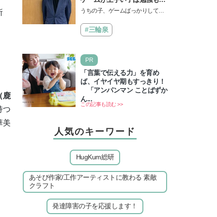
きる？御三家中高卒でゲーマ
うちの子、ゲームばっかりしてい
所
ーの医師・阿部智史さんが教
る、と悩み、「ゲーム禁止」を宣
えるゲームしながら受験で勝
言し、子どもとトラブルになる家
#三輪泉
つためのメソッド
庭は多いもの。でも…
PR
「言葉で伝える力」を育め
ば、イヤイヤ期もすっきり！
「アンパンマン ことばずか
（鹿
ん...
この記事も読む >>
持つ
華美
人気のキーワード
HugKum総研
あそび作家/工作アーティストに教わる 素敵
クラフト
発達障害の子を応援します！