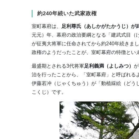
約240年続いた武家政権
室町幕府は、
足利尊氏（あしかがたかうじ）が
元元）年、幕府の政治要綱となる「建武式目（け
が征夷大将軍に任命されてから約240年続きま
政権のようだったことが、室町幕府の特徴とい
最盛期とされる3代将軍
足利義満（よしみつ）
が
治を行ったことから、「室町幕府」と呼ばれる
伊藤若冲（じゃくちゅう）が「動植綵絵（どう
こくじ）です。