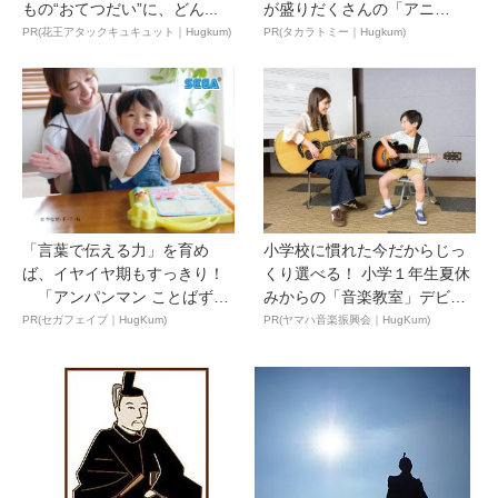
もの“おてつだい”に、どん...
が盛りだくさんの「アニ
ア ...
PR(花王アタックキュキュット｜Hugkum)
PR(タカラトミー｜Hugkum)
「言葉で伝える力」を育め
小学校に慣れた今だからじっ
ば、イヤイヤ期もすっきり！
くり選べる！ 小学１年生夏休
「アンパンマン ことばずか
みからの「音楽教室」デビ
ん...
ュ...
PR(セガフェイブ｜HugKum)
PR(ヤマハ音楽振興会｜HugKum)