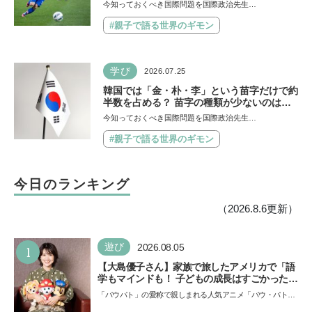
【親子で語る国際問題】
今知っておくべき国際問題を国際政治先生…
#親子で語る世界のギモン
学び
2026.07.25
韓国では「金・朴・李」という苗字だけで約
半数を占める？ 苗字の種類が少ないのはな
ぜ？ 【親子で語る国際問題】
今知っておくべき国際問題を国際政治先生…
#親子で語る世界のギモン
今日のランキング
（2026.8.6更新）
1
遊び
2026.08.05
【大島優子さん】家族で旅したアメリカで「語
学もマインドも！ 子どもの成長はすごかった」
声優をつとめた映画『パウ・パトロール ザ・ダ
「パウパト」の愛称で親しまれる人気アニメ「パウ・パトロ
イノ・ムービー』ではあきらめなければ何でも
ール」の劇場版シリーズ第3弾、映画『パウ・パトロール