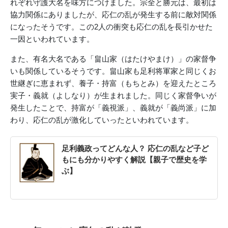
れぞれ守護大名を味方につけました。宗全と勝元は、最初は
協力関係にありましたが、応仁の乱が発生する前に敵対関係
になったそうです。この2人の衝突も応仁の乱を長引かせた
一因といわれています。
また、有名大名である「畠山家（はたけやまけ）」の家督争
いも関係しているそうです。畠山家も足利将軍家と同じくお
世継ぎに恵まれず、養子・持富（もちとみ）を迎えたところ
実子・義就（よしなり）が生まれました。同じく家督争いが
発生したことで、持富が「義視派」、義就が「義尚派」に加
わり、応仁の乱が激化していったといわれています。
足利義政ってどんな人？ 応仁の乱など子ど
もにも分かりやすく解説【親子で歴史を学
ぶ】