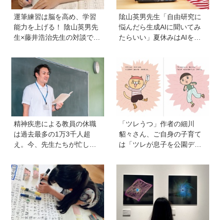
運筆練習は脳を高め、学習
隂山英男先生「自由研究に
能力を上げる！ 陰山英男先
悩んだら生成AIに聞いてみ
生×藤井浩治先生の対談でわ
たらいい」夏休みはAIを活
かった驚きの事実。『1年生
用して主体的に楽しんで、
のかん字運筆ドリル』は字
今しかできないことをして
形も覚えられる
ほしい
精神疾患による教員の休職
「ツレうつ」作者の細川
は過去最多の1万3千人超
貂々さん、ご自身の子育て
え。今、先生たちが忙しす
は「ツレが息子を公園デビ
ぎるのはなぜ？【保護者が
ューさせてママ友を作って
知っておきたい学校のリア
いた」ーー初の創作絵本
ル】
「タネがひとつぶ」は幼か
った息子さんと共作した思
い出のストーリー