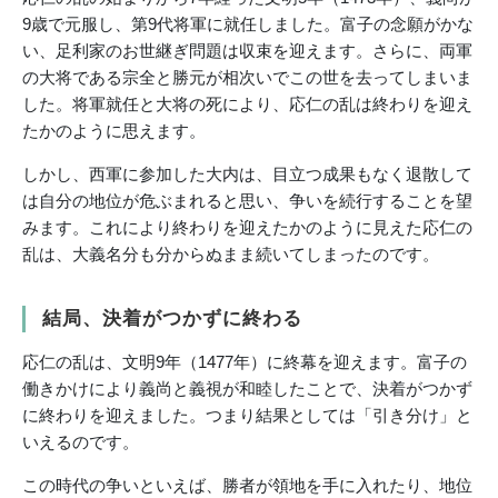
9歳で元服し、第9代将軍に就任しました。富子の念願がかな
い、足利家のお世継ぎ問題は収束を迎えます。さらに、両軍
の大将である宗全と勝元が相次いでこの世を去ってしまいま
した。将軍就任と大将の死により、応仁の乱は終わりを迎え
たかのように思えます。
しかし、西軍に参加した大内は、目立つ成果もなく退散して
は自分の地位が危ぶまれると思い、争いを続行することを望
みます。これにより終わりを迎えたかのように見えた応仁の
乱は、大義名分も分からぬまま続いてしまったのです。
結局、決着がつかずに終わる
応仁の乱は、文明9年（1477年）に終幕を迎えます。富子の
働きかけにより義尚と義視が和睦したことで、決着がつかず
に終わりを迎えました。つまり結果としては「引き分け」と
いえるのです。
この時代の争いといえば、勝者が領地を手に入れたり、地位