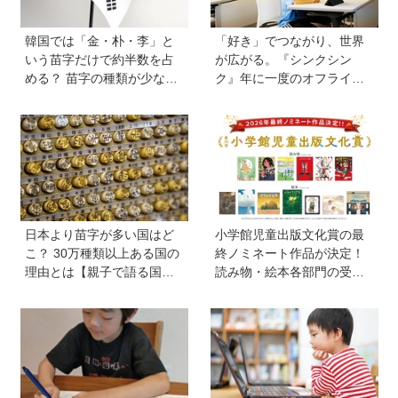
韓国では「金・朴・李」と
「好き」でつながり、世界
いう苗字だけで約半数を占
が広がる。『シンクシン
める？ 苗字の種類が少ない
ク』年に一度のオフライン
のはなぜ？ 【親子で語る国
イベント『ワンダー ミーツ
際問題】
2026』には知的ワクワクが
満載！
日本より苗字が多い国はど
小学館児童出版文化賞の最
こ？ 30万種類以上ある国の
終ノミネート作品が決定！
理由とは【親子で語る国際
読み物・絵本各部門の受賞
問題】
候補13作品は？