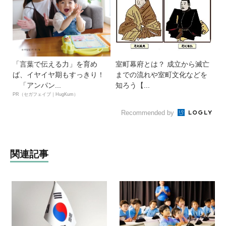
「言葉で伝える力」を育め
室町幕府とは？ 成立から滅亡
ば、イヤイヤ期もすっきり！
までの流れや室町文化などを
「アンパン...
知ろう【...
PR（セガフェイブ｜HugKum）
Recommended by
関連記事