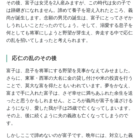
その後、富子は女児を2人産みますが、この時代は女の子で
は跡継ぎになれません。諦めて養子を迎え入れたところ、義
尚が誕生します。念願の男児の誕生は、富子にとってさぞか
しうれしいことだったのでしょう。そして、溺愛する息子を
何としても将軍にしようと野望が芽生え、奔走する中で応仁
の乱を招いてしまったと考えられます。
応仁の乱のその後
富子は、息子を将軍にする野望を見事かなえてみせました。
さらに、東軍・西軍の大名に金の貸し付けや米の投資を行う
ことで、莫大な富を得たともいわれています。夢をかなえ、
富まで手に入れた富子は、さぞ幸せに満ちあふれた余生を送
ったと思うかもしれません。ところが義尚が富子を遠ざける
ようになり、愛した我が子は25歳で亡くなってしまいます。
その上、後に続くように夫の義政も亡くなってしまうので
す。
しかしここで諦めないのが富子です。晩年には、対立した義