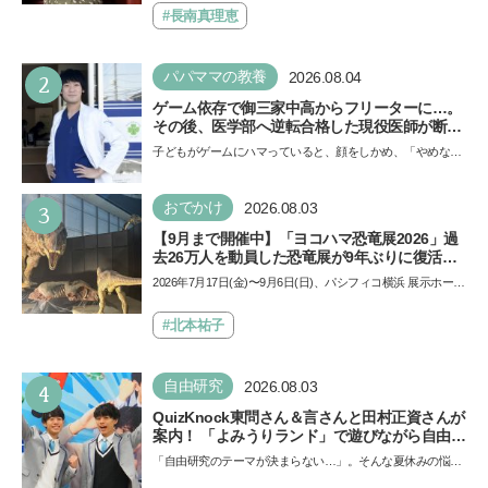
できると子どもに知ってほしい
ザ…
#長南真理恵
2
パパママの教養
2026.08.04
ゲーム依存で御三家中高からフリーターに…。
その後、医学部へ逆転合格した現役医師が断言
「ゲームの経験が受験勉強に役立った」そう考
子どもがゲームにハマっていると、顔をしかめ、「やめなさ
える背景とは
い！」という親御さんは多いでしょう。中学受験を控えて
い…
3
おでかけ
2026.08.03
【9月まで開催中】「ヨコハマ恐竜展2026」過
去26万人を動員した恐竜展が9年ぶりに復活！
夏休みのおでかけで楽しむポイントを完全ガイ
2026年7月17日(金)〜9月6日(日)、パシフィコ横浜 展示ホール
ド
Aにて「ヨコハマ恐竜展2026〜恐竜の食卓大図鑑〜」が開
催…
#北本祐子
4
自由研究
2026.08.03
QuizKnock東問さん＆言さんと田村正資さんが
案内！ 「よみうりランド」で遊びながら自由研
究が進む期間限定イベントが開催
「自由研究のテーマが決まらない…」。そんな夏休みの悩み
にヒントをくれるイベントが、よみうりランド「グッジョ