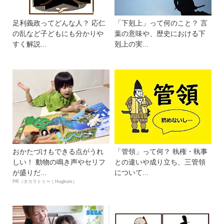
足利義政ってどんな人？ 応仁
「下剋上」って何のこと？ 言
の乱など子どもにも分かりや
葉の意味や、歴史における下
すく解説...
剋上の実...
おかたづけもできる点がうれ
「管領」って何？ 執権・執事
しい！ 動物の鳴き声やセリフ
との違いや成り立ち、三管領
が盛りだ...
について...
PR（タカラトミー｜Hugkum）