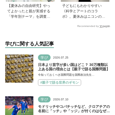
【夏休みの自由研究】やっ
子どもにもわかりやすい
てよかったと親が実感する
《科学とアートのコラ
「学年別テーマ」を調査！
ボ》。夏休みはニコンの特
かかった日数、リアルな失
別展示「ミクロの世界 」
Recommended by
敗談、親のサポートも≪Hu
へ！【高校生以下無料】
gKum総研≫
学びに関する人気記事
学び
2026.07.25
日本より苗字が多い国はどこ？ 30万種類以
上ある国の理由とは【親子で語る国際問題】
今知っておくべき国際問題を国際政治先生…
#親子で語る世界のギモン
学び
2026.07.10
モドリッチやコバチッチなど、クロアチアの
名前に「ッチ」や「ッジ」が付くのはなぜ？