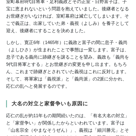
室町幕府8代目将軍・足利義政とその正室・日野富子は、子
宝に恵まれないという問題を抱えていました。後継者となる
お世継ぎがいなければ、室町幕府は滅亡してしまいます。そ
こで義正は、出家していた弟・義視（よしみ）を養子として
迎え、後継者にすることを決めました。
しかし、寛正6年（1465年）に義政と富子の間に息子・義尚
（よしひさ）が生まれたことで事態は一変します。富子は、
息子である義尚に跡継ぎを譲ることを望み、義政も「義尚を
9代目将軍とする」とお世継ぎの変更を申し出ます。もちろ
ん、これまで跡継ぎとされていた義視はこれに反対します。
そして、将軍家は「義視派」と「義尚派」の2派に分かれ、
応仁の乱へと発展するのです。
大名の対立と家督争いも原因に
応仁の乱が約11年もの期間続いたのは、「有名大名の対立」
と「家督争い」が関係したからといわれています。富子は
「山名宗全（やまなそうぜん）」、義視は「細川勝元」とそ