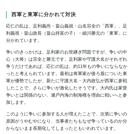
西軍と東軍に分かれて対決
応仁の乱は、足利義尚・畠山義就・山名宗全の「西軍」、足
利義視・畠山政長（畠山持富の子）・細川勝元の「東軍」に
分かれています。
争いのきっかけは、足利家のお世継ぎ問題ですが、争いの中
心（大将）は宗全と勝元です。足利家や守護大名がそれぞれ
争うだけであれば、応仁の乱は、約11年もの争いにならなか
ったと考えられています。最初は将軍家が後ろ盾についた東
軍が優勢でしたが、新たに守護大名・大内政弘が西軍に参戦
したことで、さらに争いが激化したそうです。大内氏は家督
争いとは関係のない、瀬戸内海の制海権を理由に戦いへと参
加します。
このように争いに参加する人が増えたことで、次第に争いの
原因がうやむやになり、当事者たちもなぜ争っているのか分
からないまま長期化してしまったともいわれています。