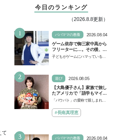
今日のランキング
（2026.8.8更新）
1
2026.08.04
パパママの教養
ゲーム依存で御三家中高から
フリーターに…。その後、医
学部へ逆転合格した現役医師
子どもがゲームにハマっている
が断言「ゲームの経験が受験
と、顔をしかめ、「やめなさ
勉強に役立った」そう考える
い！」という親御さんは多いでし
背景とは
2
ょう。中学受験を控えてい…
2026.08.05
遊び
【大島優子さん】家族で旅し
たアメリカで「語学もマイン
ドも！ 子どもの成長はすごか
「パウパト」の愛称で親しまれる
った」声優をつとめた映画
人気アニメ「パウ・パトロール」
『パウ・パトロール ザ・ダイ
の劇場版シリーズ第3弾、映画『パ
#長南真理恵
ノ・ムービー』ではあきらめ
ウ・パトロール ザ…
なければ何でもできると子ど
もに知ってほしい
えて
3
2026.08.04
パパママの教養