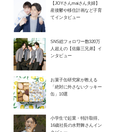
【JOYさんmaiさん夫婦】
産後鬱や移住計画など子育
てインタビュー
SNS総フォロワー数320万
人超えの【佐藤三兄弟】イ
ンタビュー
お菓子缶研究家が教える
「絶対に外さないクッキー
缶」10選
小学生で起業・特許取得。
16歳社長の水野舞さんイン