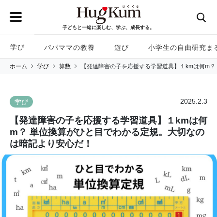
子どもと一緒に楽しむ、学ぶ、成長する。
学び
パパママの教養
遊び
小学生の自由研究ま
ホーム
学び
算数
【発達障害の子を応援する学習道具】１kmは何m？
2025.2.3
学び
【発達障害の子を応援する学習道具】１kmは何
m？ 単位換算がひと目でわかる定規。大切なの
は暗記より安心だ！