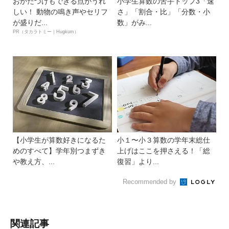
おかたづけもできる点がうれ
小学生算数の苦手トップ3「速
しい！ 動物の鳴き声やセリフ
さ」「割合・比」「分数・小
が盛りだ...
数」がみ...
PR（タカラトミー｜Hugkum）
【小学生が算数好きになるた
小１〜小３算数の学年末総仕
めのすべて】学年別つまずき
上げはここを押さえる！「総
や教え方、...
復習」より...
Recommended by
関連記事