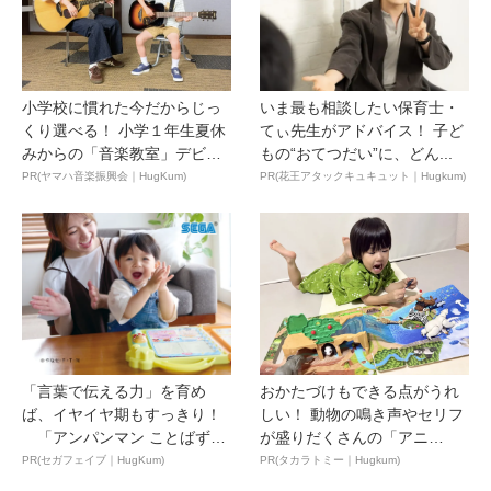
小学校に慣れた今だからじっ
いま最も相談したい保育士・
くり選べる！ 小学１年生夏休
てぃ先生がアドバイス！ 子ど
みからの「音楽教室」デビ
もの“おてつだい”に、どん...
ュ...
PR(ヤマハ音楽振興会｜HugKum)
PR(花王アタックキュキュット｜Hugkum)
「言葉で伝える力」を育め
おかたづけもできる点がうれ
ば、イヤイヤ期もすっきり！
しい！ 動物の鳴き声やセリフ
「アンパンマン ことばずか
が盛りだくさんの「アニ
ん...
ア ...
PR(セガフェイブ｜HugKum)
PR(タカラトミー｜Hugkum)