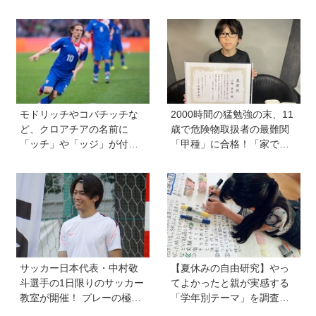
ン』を作った、ご夫婦ユニ
ぎるのはなぜ？【保護者が
ット・サニーブックスさん
知っておきたい学校のリア
に聞く子育てと絵本づくり
ル】
のお話
モドリッチやコバチッチな
2000時間の猛勉強の末、11
ど、クロアチアの名前に
歳で危険物取扱者の最難関
「ッチ」や「ッジ」が付く
「甲種」に合格！「家で両
のはなぜ？【親子で語る国
親が勉強する姿を見て、僕
際問題】
もやらなきゃと思った」
サッカー日本代表・中村敬
【夏休みの自由研究】やっ
斗選手の1日限りのサッカー
てよかったと親が実感する
教室が開催！ プレーの極意
「学年別テーマ」を調査！
から子ども時代の話まで…
かかった日数、リアルな失