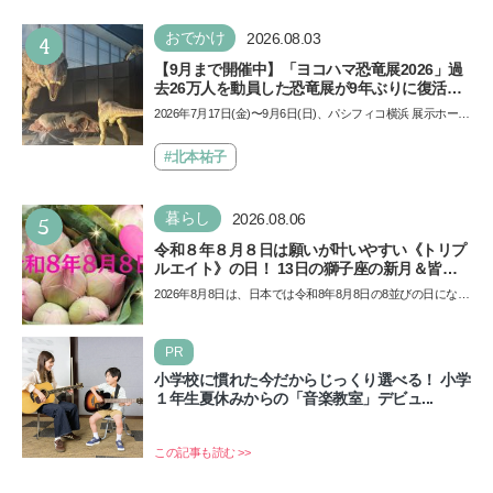
4
おでかけ
2026.08.03
【9月まで開催中】「ヨコハマ恐竜展2026」過
去26万人を動員した恐竜展が9年ぶりに復活！
夏休みのおでかけで楽しむポイントを完全ガイ
2026年7月17日(金)〜9月6日(日)、パシフィコ横浜 展示ホール
ド
Aにて「ヨコハマ恐竜展2026〜恐竜の食卓大図鑑〜」が開
催…
#北本祐子
5
暮らし
2026.08.06
令和８年８月８日は願いが叶いやすい《トリプ
ルエイト》の日！ 13日の獅子座の新月＆皆既
日食の影響にも注目
2026年8月8日は、日本では令和8年8月8日の8並びの日になり
ます。そしてこの日は、「ライオンズゲート」というとっ
て…
PR
小学校に慣れた今だからじっくり選べる！ 小学
１年生夏休みからの「音楽教室」デビュ...
この記事も読む >>