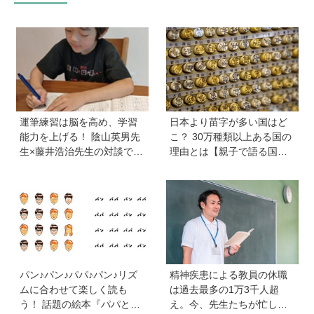
運筆練習は脳を高め、学習
日本より苗字が多い国はど
能力を上げる！ 陰山英男先
こ？ 30万種類以上ある国の
生×藤井浩治先生の対談でわ
理由とは【親子で語る国際
かった驚きの事実。『1年生
問題】
のかん字運筆ドリル』は字
形も覚えられる
パン♪パン♪パパ♪パン♪リズ
精神疾患による教員の休職
ムに合わせて楽しく読も
は過去最多の1万3千人超
う！ 話題の絵本『パパとパ
え。今、先生たちが忙しす