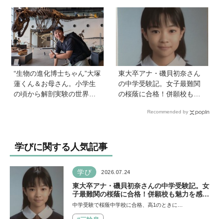
学びと笑顔あふれる大盛況
敗談、親のサポートも≪Hu
イベントを詳しくレポ
gKum総研≫
“生物の進化博士ちゃん”大塚
東大卒アナ・磯貝初奈さん
蓮くん＆お母さん。小学生
の中学受験記。女子最難関
の頃から解剖実験の世界に
の桜蔭に合格！併願校も魅
入り、現代において恐竜に
力を感じた渋渋に。母親の
Recommended by
近いワニを研究。「興味の
声かけは「睡眠が何より大
種まきはエンタメから」
事」「勉強イヤならしなく
ていいよ」
学びに関する人気記事
学び
2026.07.24
東大卒アナ・磯貝初奈さんの中学受験記。女
子最難関の桜蔭に合格！併願校も魅力を感じ
た渋渋に。母親の声かけは「睡眠が何より大
中学受験で桜蔭中学校に合格、高1のときに…
事」「勉強イヤならしなくていいよ」