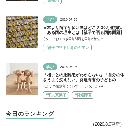
#三輪泉
学び
2026.07.25
日本より苗字が多い国はどこ？ 30万種類以
上ある国の理由とは【親子で語る国際問題】
今知っておくべき国際問題を国際政治先生…
#親子で語る世界のギモン
学び
2026.08.06
「相手との距離感がわからない」「自分の体
をうまく洗えない」発達障害の子どもの
「性」に関する困りごと・性教育のポイント
わが子の性教育について、「いつ、どうや…
は？【『発達障害の子の性のルール』著者に
聞いた】
#平丸真梨子
#発達障害
今日のランキング
（2026.8.9更新）