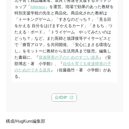
元子育て雑誌編集者。道具で発達を支援するネットシ
ョップ「
tobiraco
」を運営。現場で効果のあった教材を
特別支援学校の先生と商品化。商品化された教材は
「トーキングゲーム」「すきなのどっち？」「見る目
をかえる 自分をはげますかえるカード」「きもち．つ
たえる・ボード」「トライゲーム やってみたいのは
どっち？」など。また医師と放課後等デイサービスと
で「療育アロマ」を共同開発。「安心にまさる環境な
し」をモットーに教材から生活用具まで販売。編集し
た書籍に、『
発達障害の子のためのすごい道具
』（安
部博志・著 小学館）、『
自信を育てる発達障害の子
のためのできる道具
』（佐藤義竹・著 小学館）があ
る。
公式HP
構成/HugKum編集部