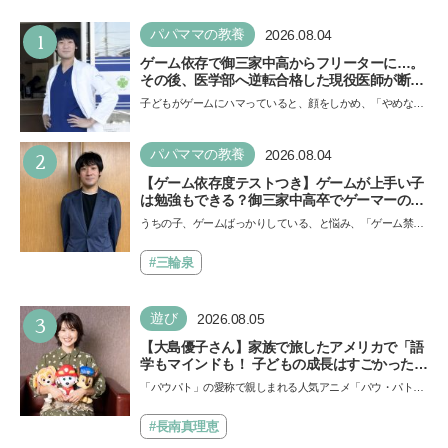
1
パパママの教養
2026.08.04
ゲーム依存で御三家中高からフリーターに…。
その後、医学部へ逆転合格した現役医師が断言
「ゲームの経験が受験勉強に役立った」そう考
子どもがゲームにハマっていると、顔をしかめ、「やめなさ
える背景とは
い！」という親御さんは多いでしょう。中学受験を控えて
い…
2
パパママの教養
2026.08.04
【ゲーム依存度テストつき】ゲームが上手い子
は勉強もできる？御三家中高卒でゲーマーの医
師・阿部智史さんが教えるゲームしながら受験
うちの子、ゲームばっかりしている、と悩み、「ゲーム禁
で勝つためのメソッド
止」を宣言し、子どもとトラブルになる家庭は多いもの。で
も…
#三輪泉
3
遊び
2026.08.05
【大島優子さん】家族で旅したアメリカで「語
学もマインドも！ 子どもの成長はすごかった」
声優をつとめた映画『パウ・パトロール ザ・ダ
「パウパト」の愛称で親しまれる人気アニメ「パウ・パトロ
イノ・ムービー』ではあきらめなければ何でも
ール」の劇場版シリーズ第3弾、映画『パウ・パトロール
できると子どもに知ってほしい
ザ…
#長南真理恵