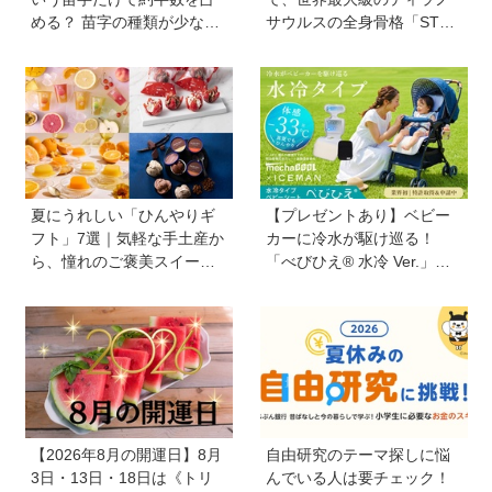
める？ 苗字の種類が少ない
サウルスの全身骨格「STA
のはなぜ？ 【親子で語る国
N」に会える！「YAESU KI
際問題】
DS EXPO 2026 ダイナソー
ラボ」が開催中
夏にうれしい「ひんやりギ
【プレゼントあり】ベビー
フト」7選｜気軽な手土産か
カーに冷水が駆け巡る！
ら、憧れのご褒美スイーツ
「べびひえ® 水冷 Ver.」で
まで
暑い時期の赤ちゃんのお出
かけをサポート
【2026年8月の開運日】8月
自由研究のテーマ探しに悩
3日・13日・18日は《トリ
んでいる人は要チェック！