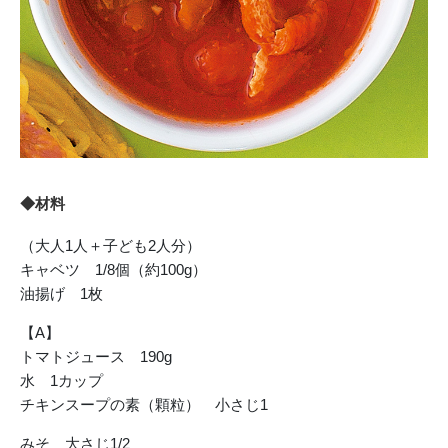
◆材料
（大人1人＋子ども2人分）
キャベツ 1/8個（約100g）
油揚げ 1枚
【A】
トマトジュース 190g
水 1カップ
チキンスープの素（顆粒） 小さじ1
みそ 大さじ1/2