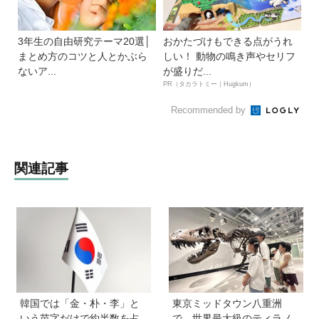
3年生の自由研究テーマ20選│
おかたづけもできる点がうれ
まとめ方のコツと人とかぶら
しい！ 動物の鳴き声やセリフ
ないア...
が盛りだ...
PR（タカラトミー｜Hugkum）
Recommended by
関連記事
韓国では「金・朴・李」と
東京ミッドタウン八重洲
いう苗字だけで約半数を占
で、世界最大級のティラノ