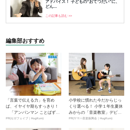
アドバイス！ 子どもの“おてつだい”に、
どん...
この記事も読む >>
編集部おすすめ
「言葉で伝える力」を育め
小学校に慣れた今だからじっ
ば、イヤイヤ期もすっきり！
くり選べる！ 小学１年生夏休
「アンパンマン ことばずか
みからの「音楽教室」デビ
ん...
ュ...
PR(セガフェイブ｜HugKum)
PR(ヤマハ音楽振興会｜HugKum)