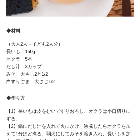
◆材料
（大人2人＋子ども2人分）
長いも 150g
オクラ 5本
だし汁 3カップ
みそ 大さじ2と1/2
白すりごま 大さじ1/2
◆作り方
【1】長いもは皮をむいてすりおろし、オクラは小口切りに
する。
【2】鍋にだし汁を入れて火にかけ、沸騰したらオクラを加
えて1分ほど煮る。弱火にしてみそを溶き入れ、長いもを加