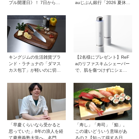
プル開運日》！ 7日から
auじぶん銀行「2026 夏休み
は、愛と美とお金の星「金
の自由研究に挑戦！」を活
星」が、天秤座と蠍座に長
用してお金のスキルを学ぼ
期滞在を開始！
う
キングジムの生活雑貨ブラ
【2名様にプレゼント】ReF
ンド・ラチュナの「ダマス
aのリファスキムシェーバー
カス包丁」が軽いのに切れ
で、肌を傷つけずにシェー
味抜群！ “切れない”ストレ
ビング♪ なめらかな夏肌を手
スから卒業【プレゼントあ
に入れて！
り】
「早慶くらいなら受かると
「寿し」「寿司」「鮨」。
思っていた」8年の浪人を経
この違いどういう意味があ
て慶應義塾大学へ。名門・
るの？【知って得する日本