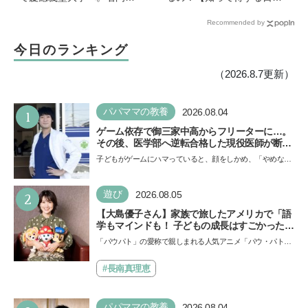
巣鴨高校を高3で退学…中学
語ウンチク塾】
Recommended by
受験の反動からゲーム依存
症に。成績急降下から“いい
今日のランキング
大学に入る”までの道のり
【慶應生よしださん｜前
（2026.8.7更新）
編】
1
パパママの教養
2026.08.04
ゲーム依存で御三家中高からフリーターに…。
その後、医学部へ逆転合格した現役医師が断言
「ゲームの経験が受験勉強に役立った」そう考
子どもがゲームにハマっていると、顔をしかめ、「やめなさ
える背景とは
い！」という親御さんは多いでしょう。中学受験を控えて
い…
2
遊び
2026.08.05
【大島優子さん】家族で旅したアメリカで「語
学もマインドも！ 子どもの成長はすごかった」
声優をつとめた映画『パウ・パトロール ザ・ダ
「パウパト」の愛称で親しまれる人気アニメ「パウ・パトロ
イノ・ムービー』ではあきらめなければ何でも
ール」の劇場版シリーズ第3弾、映画『パウ・パトロール
できると子どもに知ってほしい
ザ…
#長南真理恵
パパママの教養
2026.08.04