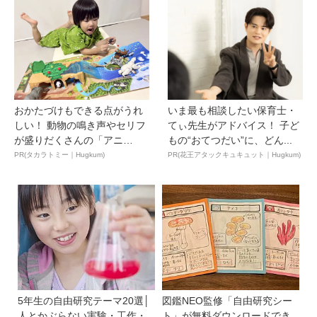
おかたづけもできる点がうれ
いま最も相談したい保育士・
しい！ 動物の鳴き声やセリフ
てぃ先生がアドバイス！ 子ど
が盛りだくさんの「アニ
もの“おてつだい”に、どん...
ア ...
PR(タカラトミー｜Hugkum)
PR(花王アタックキュキュット｜Hugkum)
5年生の自由研究テーマ20選│
図鑑NEO監修「自由研究シー
人とかぶらない実験・工作・
ト」が無料ダウンロードでき