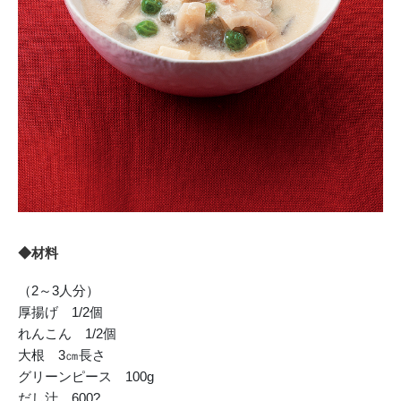
◆材料
（2～3人分）
厚揚げ 1/2個
れんこん 1/2個
大根 3㎝長さ
グリーンピース 100g
だし汁 600?