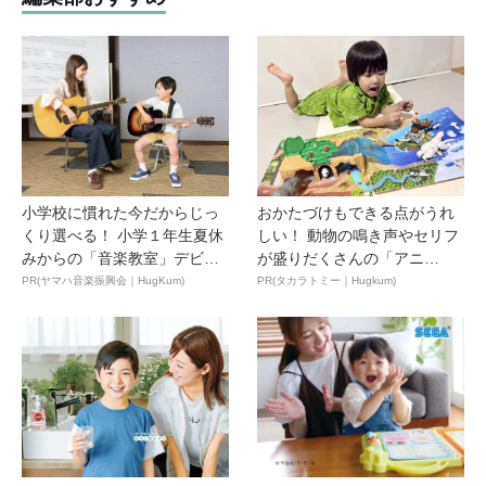
小学校に慣れた今だからじっ
おかたづけもできる点がうれ
くり選べる！ 小学１年生夏休
しい！ 動物の鳴き声やセリフ
みからの「音楽教室」デビ
が盛りだくさんの「アニ
ュ...
ア ...
PR(ヤマハ音楽振興会｜HugKum)
PR(タカラトミー｜Hugkum)