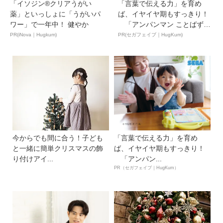
「イソジン®クリアうがい
「言葉で伝える力」を育め
薬」といっしょに「うがいパ
ば、イヤイヤ期もすっきり！
ワー」で一年中！ 健やか
「アンパンマン ことばずか
ん...
PR(iNova｜Hugkum)
PR(セガフェイブ｜HugKum)
今からでも間に合う！子ども
「言葉で伝える力」を育め
と一緒に簡単クリスマスの飾
ば、イヤイヤ期もすっきり！
り付けアイ...
「アンパン...
PR（セガフェイブ｜HugKum）