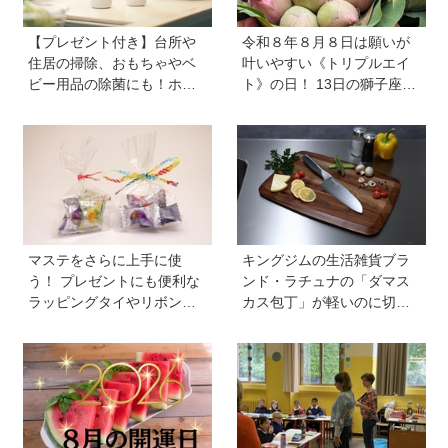
【プレゼント付き】台所や
令和８年８月８日は願いが
住居の掃除、おもちゃやベ
叶いやすい《トリプルエイ
ビー用品の除菌にも！ホタ
ト》の日！ 13日の獅子座の
テの貝殻生まれの天然クリ
新月＆皆既日食の影響にも
ーナー「Shell we clean?」
注目
マステをさらに上手に使
キングジムの生活雑貨ブラ
う！ プレゼントにも便利な
ンド・ラチュナの「ダマス
ラッピングタイやリボンが
カス包丁」が軽いのに切れ
作れるマシーンが登場【マ
味抜群！ “切れない”ストレ
スパレード／シヤチハタ】
スから卒業【プレゼントあ
り】