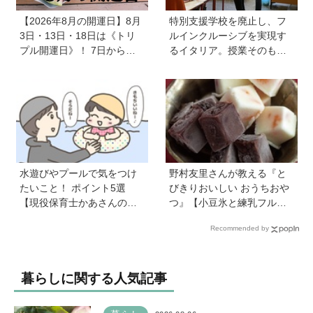
【2026年8月の開運日】8月
特別支援学校を廃止し、フ
3日・13日・18日は《トリ
ルインクルーシブを実現す
プル開運日》！ 7日から
るイタリア。授業そのもの
は、愛と美とお金の星「金
を、多様な子どもが参加し
星」が、天秤座と蠍座に長
やすい形に【言語聴覚士 原
期滞在を開始！
先生が伝える世界のインク
ルーシブ教育】
水遊びやプールで気をつけ
野村友里さんが教える『と
たいこと！ ポイント5選
びきりおいしい おうちおや
【現役保育士かあさんの子
つ』【小豆氷と練乳フルー
育てノート】
ツ氷】は暑い夏にぴった
Recommended by
り！ 小学生でもお手伝いで
きる
暮らしに関する人気記事