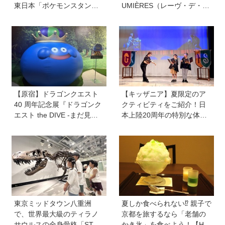
東日本「ポケモンスタンプ
UMIÈRES（レーヴ・デ・リ
ラリー2026」が7月16日
ュミエール<光の夢>）を子
（木）から首都圏36駅で開
どもと一緒に大満喫してき
催
ました！【ゆる〜く楽しむ
美術案内】
【原宿】ドラゴンクエスト
【キッザニア】夏限定のア
40 周年記念展『ドラゴンク
クティビティをご紹介！日
エスト the DIVE -まだ見ぬ
本上陸20周年の特別な体験
冒険の舞台へ-』が原宿ハラ
ができるチャンス！
カドに登場！ VR体験からコ
ラボグルメ、限定グッズま
で親子で楽しめる注目イベ
ント
東京ミッドタウン八重洲
夏しか食べられない⁉︎ 親子で
で、世界最大級のティラノ
京都を旅するなら「老舗の
サウルスの全身骨格「STA
かき氷」を食べよう！【Hu