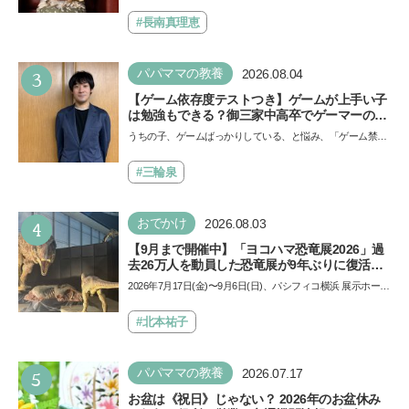
ール」の劇場版シリーズ第3弾、映画『パウ・パトロール
できると子どもに知ってほしい
ザ…
#長南真理恵
3
パパママの教養
2026.08.04
【ゲーム依存度テストつき】ゲームが上手い子
は勉強もできる？御三家中高卒でゲーマーの医
師・阿部智史さんが教えるゲームしながら受験
うちの子、ゲームばっかりしている、と悩み、「ゲーム禁
で勝つためのメソッド
止」を宣言し、子どもとトラブルになる家庭は多いもの。で
も…
#三輪泉
4
おでかけ
2026.08.03
【9月まで開催中】「ヨコハマ恐竜展2026」過
去26万人を動員した恐竜展が9年ぶりに復活！
夏休みのおでかけで楽しむポイントを完全ガイ
2026年7月17日(金)〜9月6日(日)、パシフィコ横浜 展示ホール
ド
Aにて「ヨコハマ恐竜展2026〜恐竜の食卓大図鑑〜」が開
催…
#北本祐子
5
パパママの教養
2026.07.17
お盆は《祝日》じゃない？ 2026年のお盆休み