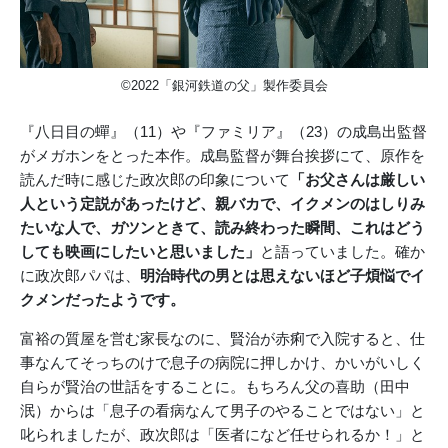
©2022「銀河鉄道の父」製作委員会
『八日目の蟬』（11）や『ファミリア』（23）の成島出監督
がメガホンをとった本作。成島監督が舞台挨拶にて、原作を
読んだ時に感じた政次郎の印象について
「お父さんは厳しい
人という定説があったけど、親バカで、イクメンのはしりみ
たいな人で、ガツンときて、読み終わった瞬間、これはどう
しても映画にしたいと思いました」
と語っていました。確か
に政次郎パパは、
明治時代の男とは思えないほど子煩悩でイ
クメンだったようです。
富裕の質屋を営む家長なのに、賢治が赤痢で入院すると、仕
事なんてそっちのけで息子の病院に押しかけ、かいがいしく
自らが賢治の世話をすることに。もちろん父の喜助（田中
泯）からは「息子の看病なんて男子のやることではない」と
叱られましたが、政次郎は「医者になど任せられるか！」と