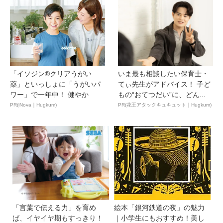
「イソジン®クリアうがい
いま最も相談したい保育士・
薬」といっしょに「うがいパ
てぃ先生がアドバイス！ 子ど
ワー」で一年中！ 健やか
もの“おてつだい”に、どん...
PR(iNova｜Hugkum)
PR(花王アタックキュキュット｜Hugkum)
「言葉で伝える力」を育め
絵本「銀河鉄道の夜」の魅力
ば、イヤイヤ期もすっきり！
｜小学生にもおすすめ！美し