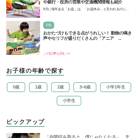
や銀行・役所の営業や交通機関情報も紹介
8月に毎年ある「お盆」は、「お盆休み」と言われるのに祝
日ではないのでしょうか？ 当記事では、まずは2026年のお
盆…
PR
おかたづけもできる点がうれしい！ 動物の鳴き
声やセリフが盛りだくさんの「アニア ...
この記事も読む >>
お子様の年齢で探す
0歳
1歳
2歳
3~6歳
小学1年生
小学生
ピックアップ
「自閉症を取ると、僕じゃなくなる」。文