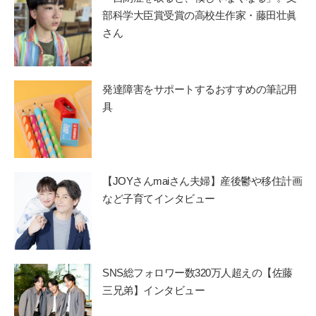
部科学大臣賞受賞の高校生作家・藤田壮眞
さん
発達障害をサポートするおすすめの筆記用
具
【JOYさんmaiさん夫婦】産後鬱や移住計画
など子育てインタビュー
SNS総フォロワー数320万人超えの【佐藤
三兄弟】インタビュー