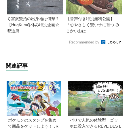
Ｑ宮沢賢治の出身地は何県？
【音声付き特別無料公開】
【HugKum冬休み特別企画☆
「心やさしく賢い子に育つ み
都道府...
じかいおは...
Recommended by
関連記事
ポケモンのスタンプを集め
パリで人気の体験型！ゴッ
て商品をゲットしよう！ JR
ホに没入できるRÊVE DES L