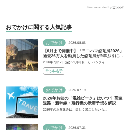
「サマーワンダリア2026」
リウム2026」が開催中！大
Recommended by
を体験《夏のおでかけ》
人1名で小学生以下は2名ま
で無料
おでかけに関する人気記事
おでかけ
2026.08.03
【9月まで開催中】「ヨコハマ恐竜展2026」
過去26万人を動員した恐竜展が9年ぶりに復
活！ 夏休みのおでかけで楽しむポイントを
2026年7月17日(金)〜9月6日(日)、パシフィ…
完全ガイド
#北本祐子
おでかけ
2026.07.19
2026年お盆の「混雑ピーク」はいつ？ 高速
道路・新幹線・飛行機の渋滞予想を解説
2026年のお盆休みは、楽しく過ごしたいも…
おでかけ
2026.07.31