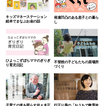
キッズマネーステーション
発達凹凸のある息子との暮ら
絵本でまなぶお金の話
し
ひよっこずぼらママのぎりぎ
不登校の子どもたちの居場所
り育児日記
づくり
子育ての道を照らす佐々木正
行正り香の「おうちで教育改