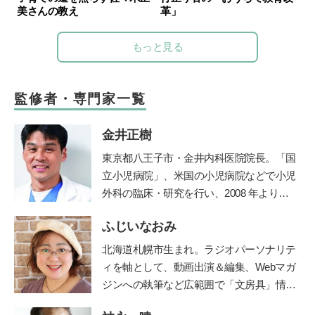
美さんの教え
革」
もっと見る
監修者・専門家一覧
金井正樹
東京都八王子市・金井内科医院院長。「国
立小児病院」、米国の小児病院などで小児
外科の臨床・研究を行い、2008 年より現
職。診療科目は内科、小児科、小児外科、
ふじいなおみ
外科。保育園の園医、小・中学校の校医も
務める。
北海道札幌市生まれ。ラジオパーソナリテ
ィを軸として、動画出演＆編集、Webマガ
ジンへの執筆など広範囲で「文房具」情報
をご紹介する【文房具プレゼンター】とし