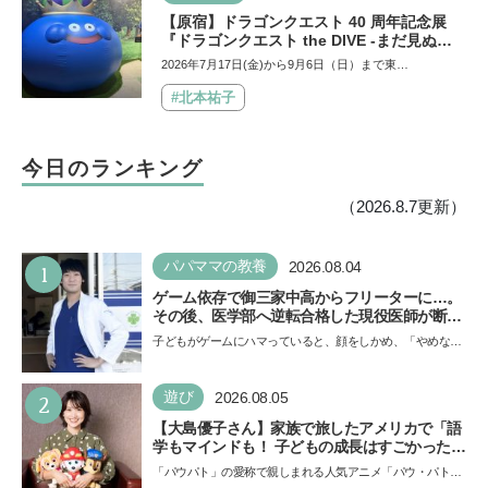
【原宿】ドラゴンクエスト 40 周年記念展
『ドラゴンクエスト the DIVE -まだ見ぬ冒
険の舞台へ-』が原宿ハラカドに登場！ VR体
2026年7月17日(金)から9月6日（日）まで東…
験からコラボグルメ、限定グッズまで親子で
楽しめる注目イベント
#北本祐子
今日のランキング
（2026.8.7更新）
1
パパママの教養
2026.08.04
ゲーム依存で御三家中高からフリーターに…。
その後、医学部へ逆転合格した現役医師が断言
「ゲームの経験が受験勉強に役立った」そう考
子どもがゲームにハマっていると、顔をしかめ、「やめなさ
える背景とは
い！」という親御さんは多いでしょう。中学受験を控えて
い…
2
遊び
2026.08.05
【大島優子さん】家族で旅したアメリカで「語
学もマインドも！ 子どもの成長はすごかった」
声優をつとめた映画『パウ・パトロール ザ・ダ
「パウパト」の愛称で親しまれる人気アニメ「パウ・パトロ
イノ・ムービー』ではあきらめなければ何でも