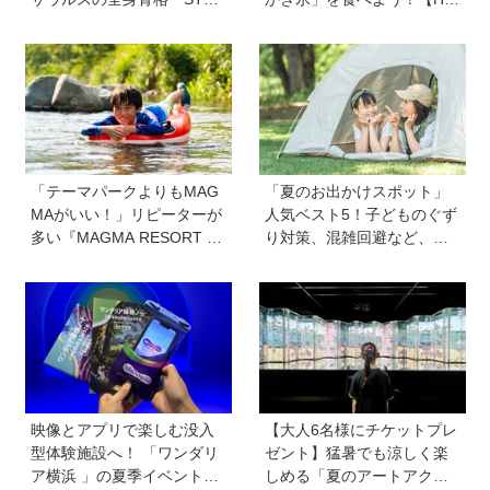
N」に会える！「YAESU KI
gKum京都隊が教える京の裏
DS EXPO 2026 ダイナソー
ワザ・裏ミチ徹底ガイド】
ラボ」が開催中
「テーマパークよりもMAG
「夏のお出かけスポット」
MAがいい！」リピーターが
人気ベスト5！子どものぐず
多い『MAGMA RESORT 下
り対策、混雑回避など、お
部』って？ ただの体験型リ
出かけのポイントを保護者
ゾートではない、子どもの
1,217人に調査【HugKum総
目が輝きだす秘密とは《創
研】
業者 福永祐大さん創業の想
い》
映像とアプリで楽しむ没入
【大人6名様にチケットプレ
型体験施設へ！ 「ワンダリ
ゼント】猛暑でも涼しく楽
ア横浜 」の夏季イベント
しめる「夏のアートアクア