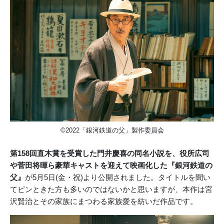
©2022「銀河鉄道の父」製作委員会
第158回直木賞を受賞した門井慶喜の同名小説を、役所広司
や菅田将暉ら豪華キャストを迎えて映画化した『銀河鉄道の
父』
が5月5日(金・祝)より公開されました。タイトルを聞い
てピンときた方も多いのではないかと思いますが、本作は宮
沢賢治とその家族にまつわる家族愛を紡いだ作品です。