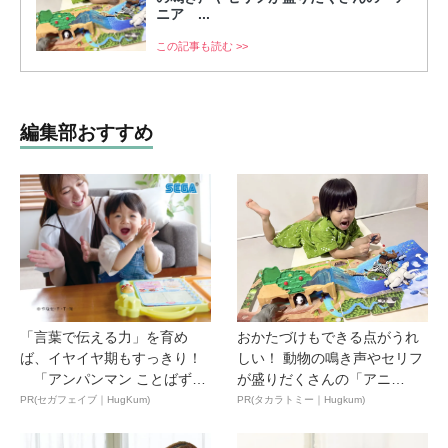
ニア ...
この記事も読む >>
編集部おすすめ
「言葉で伝える力」を育め
おかたづけもできる点がうれ
ば、イヤイヤ期もすっきり！
しい！ 動物の鳴き声やセリフ
「アンパンマン ことばずか
が盛りだくさんの「アニ
ん...
ア ...
PR(セガフェイブ｜HugKum)
PR(タカラトミー｜Hugkum)