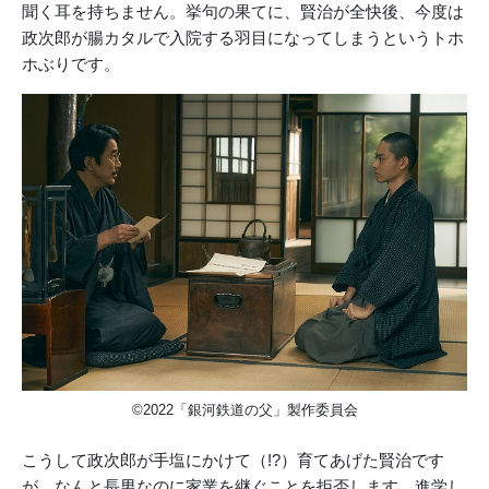
聞く耳を持ちません。挙句の果てに、賢治が全快後、今度は
政次郎が腸カタルで入院する羽目になってしまうというトホ
ホぶりです。
©2022「銀河鉄道の父」製作委員会
こうして政次郎が手塩にかけて（!?）育てあげた賢治です
が、なんと長男なのに家業を継ぐことを拒否します。進学し