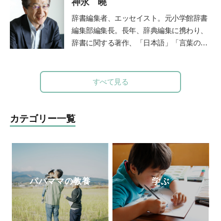
神永 曉
て活動。社会人になったときに両親から贈
られた万年筆に、黒以外の様々な色のイン
辞書編集者、エッセイスト。元小学館辞書
クをいれて使えることを知り、一気にイン
編集部編集長。長年、辞典編集に携わり、
クコレクター(インク沼)になる。ご当地イ
辞書に関する著作、「日本語」「言葉の使
ンクが特に大好物。一人ムスメ(2015年生
い方」などの講演も多い。文化審議会国語
まれ)の母親としての視点から文房具を観
分科会委員。著書に『悩ましい国語辞典』
察し、レビュー記事を執筆している。
（時事通信社/角川ソフィア文庫）『さら
すべて見る
に悩ましい国語辞典』（時事通信社）、
『微妙におかしな日本語』『辞書編集、三
十七年』（いずれも草思社）、『一生もの
カテゴリー一覧
の語彙力』（ナツメ社）、『辞典編集者が
選ぶ 美しい日本語101』（時事通信
社）。監修に『こどもたちと楽しむ 知れ
ば知るほどお相撲ことば』（ベースボー
ル・マガジン社）。NHKの人気番組『チコ
パパママの教養
学ぶ
ちゃんに叱られる』にも、日本語のエキス
パートとして登場。新刊の『やっぱり悩ま
しい国語辞典』（時事通信社）が好評発売