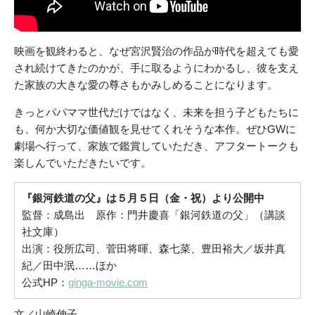
映画を観終わると、なぜ宮沢賢治の作品が時代を超えても愛
され続けてきたのかが、手に取るようにわかるし、彼を支え
た家族の大きな愛の尊さもかみしめることになります。
きっとパパママ世代だけではなく、未来を担う子どもたちに
も、何か大切な価値観を見せてくれそうな本作。ぜひGWに
劇場へ行って、家族で鑑賞していただき、アフタートークも
楽しんでいただきたいです。
『銀河鉄道の父』は５月５日（金・祝）より公開中
監督：成島出 原作：門井慶喜「銀河鉄道の父」（講談
社文庫）
出演：役所広司、菅田将暉、森七菜、豊田裕大／坂井真
紀／田中泯……ほか
公式HP：
ginga-movie.com
文／山崎伸子