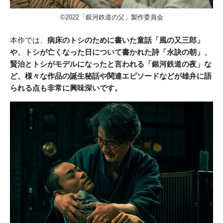
©2022「銀河鉄道の父」製作委員会
本作では、
病床のトシのために書いた童話「風の又三郎」
や、トシが亡くなった日について書かれた詩「永訣の朝」、
賢治とトシがモデルになったと言われる「銀河鉄道の夜」な
ど、様々な作品の誕生秘話や関連エピソードなどが雄弁に語
られる点も非常に興味深いです。