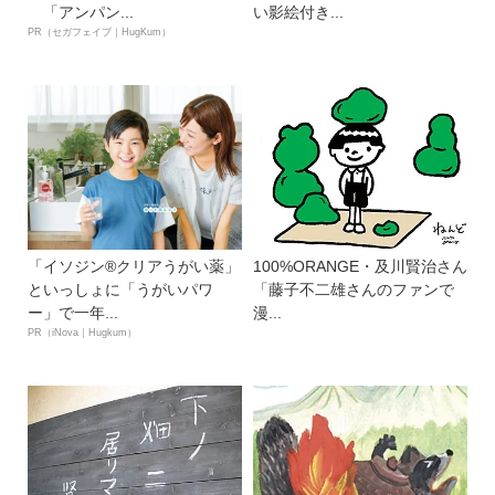
「アンパン...
い影絵付き...
PR（セガフェイブ｜HugKum）
「イソジン®クリアうがい薬」
100%ORANGE・及川賢治さん
といっしょに「うがいパワ
「藤子不二雄さんのファンで
ー」で一年...
漫...
PR（iNova｜Hugkum）