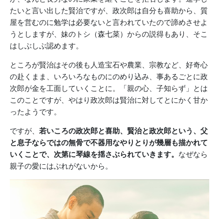
たいと言い出した賢治ですが、政次郎は自分も喜助から、質
屋を営むのに勉学は必要ないと言われていたので諦めさせよ
うとしますが、妹のトシ（森七菜）からの説得もあり、そこ
はしぶしぶ認めます。
ところが賢治はその後も人造宝石や農業、宗教など、好奇心
の赴くまま、いろいろなものにのめり込み、事あるごとに政
次郎が金を工面していくことに。「親の心、子知らず」とは
このことですが、やはり政次郎は賢治に対してとにかく甘か
ったようです。
ですが、
若いころの政次郎と喜助、賢治と政次郎という、父
と息子ならではの無骨で不器用なやりとりが幾層も描かれて
いくことで、次第に琴線を揺さぶられていきます。
なぜなら
親子の愛にはぶれがないから。