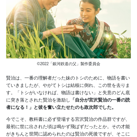
©2022「銀河鉄道の父」製作委員会
賢治は、一番の理解者だった妹のトシのために、物語を書い
ていきましたが、やがてトシは結核に倒れ、この世を去りま
す。「トシがいなければ、物語は書けない」と失意のどん底
に突き落とされた賢治を激励し
「自分が宮沢賢治の一番の読
者になる！」と彼を奮い立たせたのも政次郎でした。
今でこそ、教科書に必ず登場する宮沢賢治の作品群ですが、
最初に世に出された頃は鳴かず飛ばずだったとか。その才能
がきちんと世間に認められたのは賢治の死後ですが、そこに