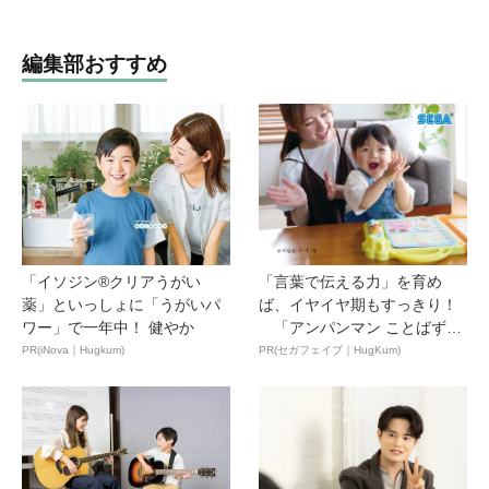
編集部おすすめ
「イソジン®クリアうがい
「言葉で伝える力」を育め
薬」といっしょに「うがいパ
ば、イヤイヤ期もすっきり！
ワー」で一年中！ 健やか
「アンパンマン ことばずか
ん...
PR(iNova｜Hugkum)
PR(セガフェイブ｜HugKum)