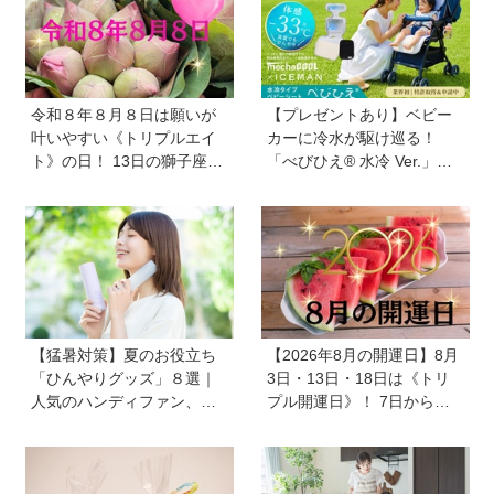
令和８年８月８日は願いが
【プレゼントあり】ベビー
叶いやすい《トリプルエイ
カーに冷水が駆け巡る！
ト》の日！ 13日の獅子座の
「べびひえ® 水冷 Ver.」で
新月＆皆既日食の影響にも
暑い時期の赤ちゃんのお出
注目
かけをサポート
【猛暑対策】夏のお役立ち
【2026年8月の開運日】8月
「ひんやりグッズ」８選｜
3日・13日・18日は《トリ
人気のハンディファン、お
プル開運日》！ 7日から
弁当の保冷グッズ、災害時
は、愛と美とお金の星「金
の暑さ対策セットなど
星」が、天秤座と蠍座に長
期滞在を開始！