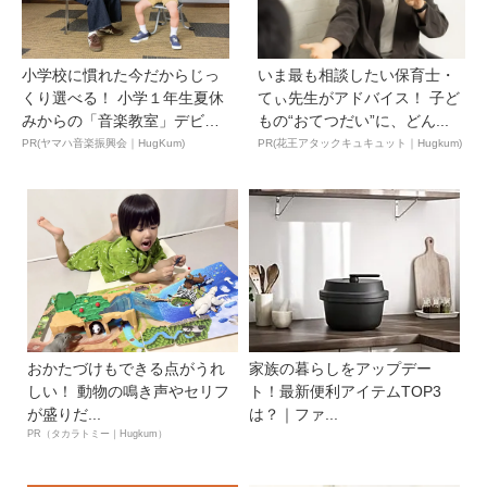
小学校に慣れた今だからじっ
いま最も相談したい保育士・
くり選べる！ 小学１年生夏休
てぃ先生がアドバイス！ 子ど
みからの「音楽教室」デビ
もの“おてつだい”に、どん...
ュ...
PR(ヤマハ音楽振興会｜HugKum)
PR(花王アタックキュキュット｜Hugkum)
おかたづけもできる点がうれ
家族の暮らしをアップデー
しい！ 動物の鳴き声やセリフ
ト！最新便利アイテムTOP3
が盛りだ...
は？｜ファ...
PR（タカラトミー｜Hugkum）