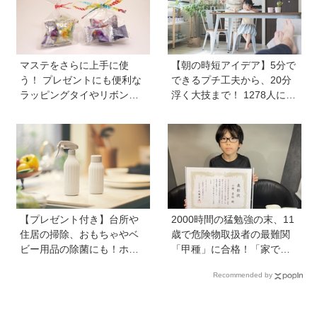
マステをさらに上手に使
【朝の時短アイデア】5分で
う！ プレゼントにも便利な
できるプチ工夫から、20分
ラッピングタイやリボンが
浮く大技まで！ 1278人に聞
作れるマシーンが登場【マ
いた毎日のバタバタを乗り
スパレード／シヤチハタ】
切る工夫を大公開《HugKu
m総研》
【プレゼント付き】台所や
2000時間の猛勉強の末、11
住居の掃除、おもちゃやベ
歳で危険物取扱者の最難関
ビー用品の除菌にも！ホタ
「甲種」に合格！「家で両
テの貝殻生まれの天然クリ
親が勉強する姿を見て、僕
Recommended by
ーナー「Shell we clean?」
もやらなきゃと思った」