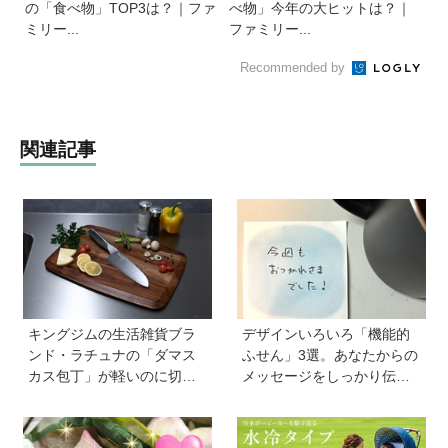
の「食べ物」TOP3は？｜ファ
べ物」今年の大ヒットは？｜
ミリー...
ファミリー...
Recommended by
関連記事
キングジムの生活雑貨ブラ
デザインいろいろ「機能的
ンド・ラチュナの「ダマス
ふせん」3選。あなたからの
カス包丁」が軽いのに切れ
メッセージをしっかり伝え
味抜群！ “切れない”ストレ
ます！ 自分のメモをしっか
スから卒業【プレゼントあ
り残します！
り】