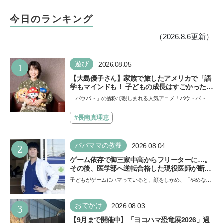
今日のランキング
（2026.8.6更新）
1
遊び
2026.08.05
【大島優子さん】家族で旅したアメリカで「語
学もマインドも！ 子どもの成長はすごかった」
声優をつとめた映画『パウ・パトロール ザ・ダ
「パウパト」の愛称で親しまれる人気アニメ「パウ・パトロ
イノ・ムービー』ではあきらめなければ何でも
ール」の劇場版シリーズ第3弾、映画『パウ・パトロール
できると子どもに知ってほしい
ザ…
#長南真理恵
2
パパママの教養
2026.08.04
ゲーム依存で御三家中高からフリーターに…。
その後、医学部へ逆転合格した現役医師が断言
「ゲームの経験が受験勉強に役立った」そう考
子どもがゲームにハマっていると、顔をしかめ、「やめなさ
える背景とは
い！」という親御さんは多いでしょう。中学受験を控えて
い…
3
おでかけ
2026.08.03
【9月まで開催中】「ヨコハマ恐竜展2026」過