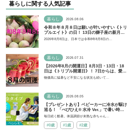
暮らしに関する人気記事
暮らし
2026.08.06
令和８年８月８日は願いが叶いやすい《トリ
プルエイト》の日！ 13日の獅子座の新月＆
皆既日食の影響にも注目
2026年8月8日は、日本では令和8年8月8日の…
暮らし
2026.07.31
【2026年8月の開運日】8月3日・13日・18
日は《トリプル開運日》！ 7日からは、愛と
美とお金の星「金星」が、天秤座と蠍座に長
物価高に猛暑など不安になる状況も続いて…
期滞在を開始！
暮らし
2026.08.05
【プレゼントあり】ベビーカーに冷水が駆け
巡る！ 「べびひえ® 水冷 Ver.」で暑い時期
の赤ちゃんのお出かけをサポート
毎日続く酷暑。体温調節が未熟な赤ちゃん…
#0歳
#1歳
#2歳