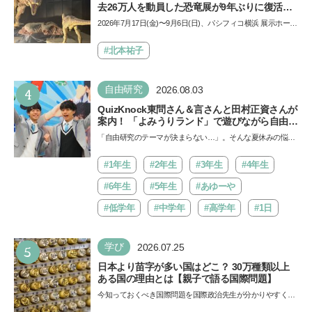
去26万人を動員した恐竜展が9年ぶりに復活！
夏休みのおでかけで楽しむポイントを完全ガイ
2026年7月17日(金)〜9月6日(日)、パシフィコ横浜 展示ホール
ド
Aにて「ヨコハマ恐竜展2026〜恐竜の食卓大図鑑〜」が開
催…
#北本祐子
4
自由研究
2026.08.03
QuizKnock東問さん＆言さんと田村正資さんが
案内！ 「よみうりランド」で遊びながら自由研
究が進む期間限定イベントが開催
「自由研究のテーマが決まらない…」。そんな夏休みの悩み
にヒントをくれるイベントが、よみうりランド「グッジョ
バ!!…
#1年生
#2年生
#3年生
#4年生
#6年生
#5年生
#あゆーや
#低学年
#中学年
#高学年
#1日
5
学び
2026.07.25
日本より苗字が多い国はどこ？ 30万種類以上
ある国の理由とは【親子で語る国際問題】
今知っておくべき国際問題を国際政治先生が分かりやすく解
説してくれる「親子で語る国際問題」。今回は、苗字の種