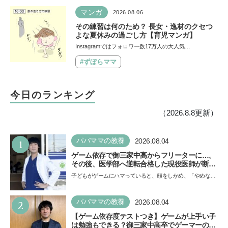
マンガ
2026.08.06
その練習は何のため？ 長女・逸材のクセつ
よな夏休みの過ごし方【育児マンガ】
Instagramではフォロワー数17万人の大人気…
#ずぼらママ
今日のランキング
（2026.8.8更新）
1
パパママの教養
2026.08.04
ゲーム依存で御三家中高からフリーターに…。
その後、医学部へ逆転合格した現役医師が断言
「ゲームの経験が受験勉強に役立った」そう考
子どもがゲームにハマっていると、顔をしかめ、「やめなさ
える背景とは
い！」という親御さんは多いでしょう。中学受験を控えて
い…
2
パパママの教養
2026.08.04
【ゲーム依存度テストつき】ゲームが上手い子
は勉強もできる？御三家中高卒でゲーマーの医