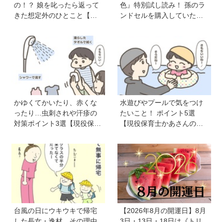
の！？ 娘を叱ったら返って
色』特別試し読み！ 孫のラ
きた想定外のひとこと【育
ンドセルを購入していた
児マンガ】
父。だけど、父のことがち
ょっと苦手で…《最新５巻
発売＆8月31日まで７話無料
公開中》
かゆくてかいたり、赤くな
水遊びやプールで気をつけ
ったり…虫刺されや汗疹の
たいこと！ ポイント5選
対策ポイント3選【現役保育
【現役保育士かあさんの子
士かあさんの子育てノー
育てノート】
ト】
台風の日にウキウキで帰宅
【2026年8月の開運日】8月
した長女・逸材。その理由
3日・13日・18日は《トリ