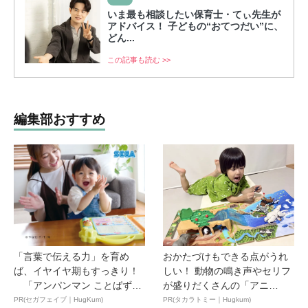
いま最も相談したい保育士・てぃ先生が
アドバイス！ 子どもの“おてつだい”に、
どん...
この記事も読む >>
編集部おすすめ
「言葉で伝える力」を育め
おかたづけもできる点がうれ
ば、イヤイヤ期もすっきり！
しい！ 動物の鳴き声やセリフ
「アンパンマン ことばずか
が盛りだくさんの「アニ
ん...
ア ...
PR(セガフェイブ｜HugKum)
PR(タカラトミー｜Hugkum)