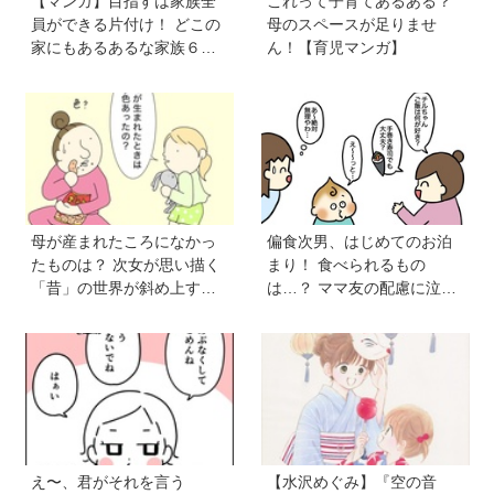
【マンガ】目指すは家族全
これって子育てあるある？
員ができる片付け！ どこの
母のスペースが足りませ
家にもあるあるな家族６人
ん！【育児マンガ】
魔窟部屋からの脱出劇は共
感の嵐
母が産まれたころになかっ
偏食次男、はじめてのお泊
たものは？ 次女が思い描く
まり！ 食べられるもの
「昔」の世界が斜め上すぎ
は…？ ママ友の配慮に泣い
た【育児マンガ】
た【VS偏食兄弟！ 何なら食
べるの！？】vol.53
え〜、君がそれを言う
【水沢めぐみ】『空の音