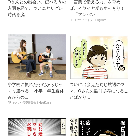
Oさんとの出会い、ほぺろうの
「言葉で伝える力」を育め
入園を経て、ついにヤサグレ
ば、イヤイヤ期もすっきり！
時代を脱...
「アンパン...
PR（セガフェイブ｜HugKum）
小学校に慣れた今だからじっ
ついに出会えた同じ境遇のマ
くり選べる！ 小学１年生夏休
マ。Oさんの話は参考になるこ
みからの...
とばかり...
PR（ヤマハ音楽振興会｜HugKum）