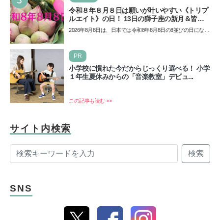
令和８年８月８日は願いが叶いやすい《トリプ
ルエイト》の日！ 13日の獅子座の新月＆皆既
日食の影響にも注目
2026年8月8日は、日本では令和8年8月8日の8並びの日になり
ます。そしてこの日は、「ライオンズゲート」というとっ
て…
PR
小学校に慣れた今だからじっくり選べる！ 小学
１年生夏休みからの「音楽教室」デビュ...
この記事も読む >>
サイト内検索
検索
SNS