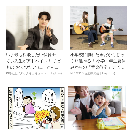
いま最も相談したい保育士・
小学校に慣れた今だからじっ
てぃ先生がアドバイス！ 子ど
くり選べる！ 小学１年生夏休
もの“おてつだい”に、どん...
みからの「音楽教室」デビ
ュ...
PR(花王アタックキュキュット｜Hugkum)
PR(ヤマハ音楽振興会｜HugKum)