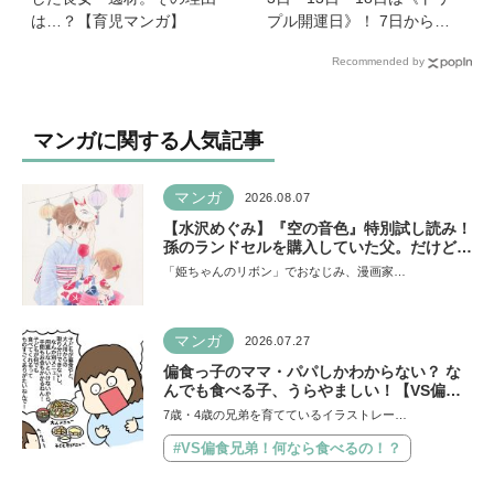
は…？【育児マンガ】
プル開運日》！ 7日から
は、愛と美とお金の星「金
Recommended by
星」が、天秤座と蠍座に長
期滞在を開始！
マンガに関する人気記事
マンガ
2026.08.07
【水沢めぐみ】『空の音色』特別試し読み！
孫のランドセルを購入していた父。だけど、
父のことがちょっと苦手で…《最新５巻発売
「姫ちゃんのリボン」でおなじみ、漫画家…
＆8月31日まで７話無料公開中》
マンガ
2026.07.27
偏食っ子のママ・パパしかわからない？ な
んでも食べる子、うらやましい！【VS偏食
兄弟！ 何なら食べるの！？】vol.54
7歳・4歳の兄弟を育てているイラストレー…
#VS偏食兄弟！何なら食べるの！？