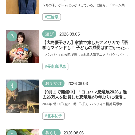
師・阿部智史さんが教えるゲームしながら受験
うちの子、ゲームばっかりしている、と悩み、「ゲーム禁
で勝つためのメソッド
止」を宣言し、子どもとトラブルになる家庭は多いもの。で
も…
#三輪泉
3
遊び
2026.08.05
【大島優子さん】家族で旅したアメリカで「語
学もマインドも！ 子どもの成長はすごかった」
声優をつとめた映画『パウ・パトロール ザ・ダ
「パウパト」の愛称で親しまれる人気アニメ「パウ・パトロ
イノ・ムービー』ではあきらめなければ何でも
ール」の劇場版シリーズ第3弾、映画『パウ・パトロール
できると子どもに知ってほしい
ザ…
#長南真理恵
4
おでかけ
2026.08.03
【9月まで開催中】「ヨコハマ恐竜展2026」過
去26万人を動員した恐竜展が9年ぶりに復活！
夏休みのおでかけで楽しむポイントを完全ガイ
2026年7月17日(金)〜9月6日(日)、パシフィコ横浜 展示ホール
ド
Aにて「ヨコハマ恐竜展2026〜恐竜の食卓大図鑑〜」が開
催…
#北本祐子
5
暮らし
2026.08.06