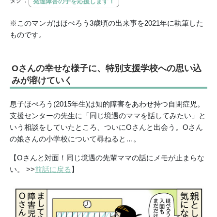
タグ：
発達障害の子を応援します！
※このマンガはほぺろう3歳頃の出来事を2021年に執筆した
ものです。
Oさんの幸せな様子に、特別支援学校への思い込
みが溶けていく
息子ほぺろう(2015年生)は知的障害をあわせ持つ自閉症児。
支援センターの先生に「同じ境遇のママを話してみたい」と
いう相談をしていたところ、ついにOさんと出会う。Oさん
の娘さんの小学校について尋ねると…。
【Oさんと対面！同じ境遇の先輩ママの話にメモが止まらな
い。 >>
前話に戻る
】