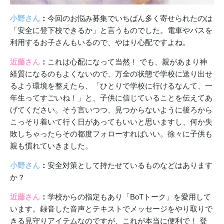
小野さん
：
今回のお悩み募集でいちばん多く寄せられたのは
「安全に登下校できるか」と言うものでした。電車やバスを
利用するお子さんもいるので、やはり心配ですよね。
近藤さん
：
これは心配になって当然！ でも、親があまり神
経質になるのもよくないので、万全の状態で学校に送り出せ
るよう環境を整えたら、「ひとりで学校に行けるなんて、一
年生ってすごいね！」と、子供に信じていることを伝えてあ
げてください。そう言いつつ、見つからないように後ろから
こっそり着いて行く日があってもいいと思いますし、何か失
敗しちゃったらその都度フォローすればいい。徐々に子供も
親も慣れていきました。
小野さん
：
安全対策として持たせているものなどはあります
か？
近藤さん
：
学校からの指定もあり「BoTトーク」を愛用して
います。録音した音声とテキストでメッセージをやり取りで
きる見守りアイテムなのですが、これが本当に便利で！ 登