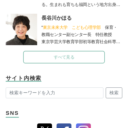
「ライフイズテックレッスン」などオンラ
る。生まれも育ちも福岡という地方出身者
イン教材も提供。
として、首都圏と地方の「可能性の認識
長谷川かほる
差」を埋めるべく全国を奔走中。
https://life-
is-tech.com/
“
東京未来大学 こども心理学部
保育・
教職センター副センター長 特任教授
東京学芸大学教育学部初等教育社会科専攻
を卒業後、東京都内の公立小学校教諭、副
校長、校長を経て現職。大学では、管理職
すべて見る
歴15年の経験を活かし、教員を目指す学生
たちの指導を担当されています。著書に
「保護者対応12か月」(小学館)。”
サイト内検索
検索
SNS