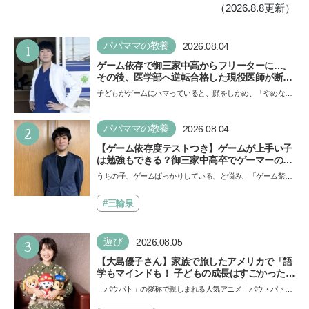
（2026.8.8更新）
1
パパママの教養
2026.08.04
ゲーム依存で御三家中高からフリーターに…。
その後、医学部へ逆転合格した現役医師が断言
「ゲームの経験が受験勉強に役立った」そう考
子どもがゲームにハマっていると、顔をしかめ、「やめなさ
える背景とは
い！」という親御さんは多いでしょう。中学受験を控えて
い…
2
パパママの教養
2026.08.04
【ゲーム依存度テストつき】ゲームが上手い子
は勉強もできる？御三家中高卒でゲーマーの医
師・阿部智史さんが教えるゲームしながら受験
うちの子、ゲームばっかりしている、と悩み、「ゲーム禁
で勝つためのメソッド
止」を宣言し、子どもとトラブルになる家庭は多いもの。で
も…
#三輪泉
3
遊び
2026.08.05
【大島優子さん】家族で旅したアメリカで「語
学もマインドも！ 子どもの成長はすごかった」
声優をつとめた映画『パウ・パトロール ザ・ダ
「パウパト」の愛称で親しまれる人気アニメ「パウ・パトロ
イノ・ムービー』ではあきらめなければ何でも
ール」の劇場版シリーズ第3弾、映画『パウ・パトロール
できると子どもに知ってほしい