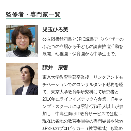
監修者・専門家一覧
児玉ひろ美
公立図書館司書とJPIC読書アドバイザーの
ふたつの立場から子どもの読書推進活動を
展開。幼稚園・保育園から中学生まで、お
話し会やブックトークの実践とともに、成
讃井 康智
人への講座や講演を行う。近年は大学にて
児童文化財としての絵本の魅力を学生に伝
東京大学教育学部卒業後、リンクアンドモ
えている。
鎌倉女子大学短期大学部非常勤
チベーションでのコンサルタント勤務を経
講師など、幅広く活躍。著書に『0～5歳
て、東京大学教育学研究科にて研究者とし
子どもを育てる「読み聞かせ」実践ガイ
て博士課程まで在籍。専門は教育政策・学
2010年にライフイズテックを創業。ITキャ
ド』『子どもを育てる0歳・1歳・2歳児に
習科学。学習科学の世界的権威、故三宅な
ンプ・スクールには累計4万6千人以上が参
ぴったりの絵本』（共に小学館）がある。
ほみ東大名誉教授に師事し、全国の学校や
加し、中高生向けIT教育サービスでは世界
保育園での協調的・創造的な学びづくりを
2位まで成長。ディズニーとコラボした
現在は各地の教育委員会の専門委員やNew
支援。
「テクノロジア魔法学校」や学校向け教材
sPicksのプロピッカー（教育領域）も務め