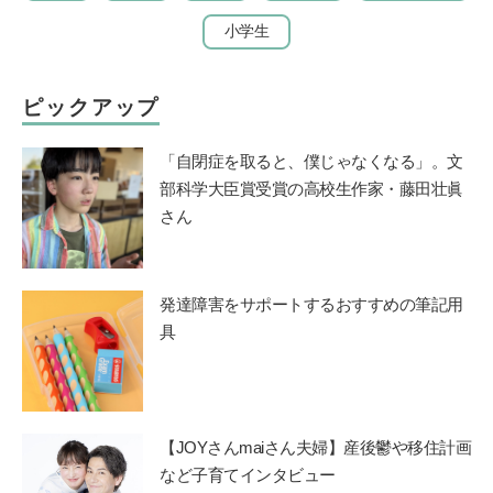
小学生
ピックアップ
「自閉症を取ると、僕じゃなくなる」。文
部科学大臣賞受賞の高校生作家・藤田壮眞
さん
発達障害をサポートするおすすめの筆記用
具
【JOYさんmaiさん夫婦】産後鬱や移住計画
など子育てインタビュー