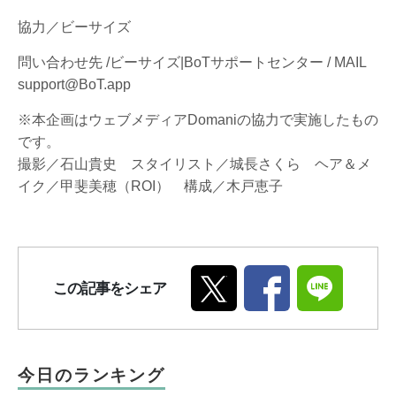
協力／ビーサイズ
問い合わせ先 /ビーサイズ|BoTサポートセンター / MAIL
support@BoT.app
※本企画はウェブメディアDomaniの協力で実施したもの
です。
撮影／石山貴史 スタイリスト／城長さくら ヘア＆メ
イク／甲斐美穂（ROI） 構成／木戸恵子
この記事をシェア
今日のランキング