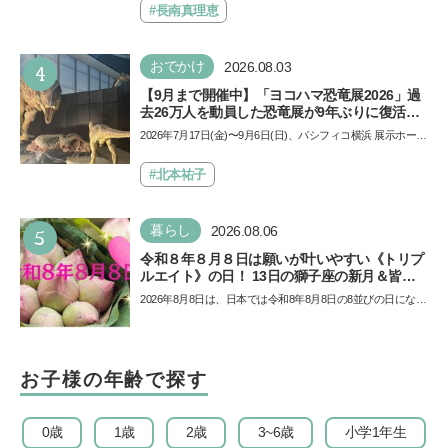
ザ…
#長南真理恵
4
おでかけ
2026.08.03
【9月まで開催中】「ヨコハマ恐竜展2026」過
去26万人を動員した恐竜展が9年ぶりに復活！
夏休みのおでかけで楽しむポイントを完全ガイ
2026年7月17日(金)〜9月6日(日)、パシフィコ横浜 展示ホール
ド
Aにて「ヨコハマ恐竜展2026〜恐竜の食卓大図鑑〜」が開
催…
#北本祐子
5
暮らし
2026.08.06
令和８年８月８日は願いが叶いやすい《トリプ
ルエイト》の日！ 13日の獅子座の新月＆皆既
日食の影響にも注目
2026年8月8日は、日本では令和8年8月8日の8並びの日になり
ます。そしてこの日は、「ライオンズゲート」というとっ
て…
お子様の年齢で探す
0歳
1歳
2歳
3~6歳
小学1年生