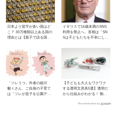
ール』著者に聞いた】
日本より苗字が多い国はど
イギリスで16歳未満のSNS
こ？ 30万種類以上ある国の
利用を禁止へ。首相は「SN
理由とは【親子で語る国際
Sは子どもたちを不幸にして
問題】
いる」【親子で語る国際問
題】
「ツレうつ」作者の細川
【子どもも大人もワクワク
貂々さん、ご自身の子育て
する透明文房具5選】透明だ
は「ツレが息子を公園デビ
から仕組みがわかる！ 動か
ューさせてママ友を作って
すと中身の動きがまるわか
Recommended by
いた」ーー初の創作絵本
り
「タネがひとつぶ」は幼か
った息子さんと共作した思