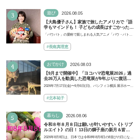
3
遊び
2026.08.05
【大島優子さん】家族で旅したアメリカで「語
学もマインドも！ 子どもの成長はすごかった」
声優をつとめた映画『パウ・パトロール ザ・ダ
「パウパト」の愛称で親しまれる人気アニメ「パウ・パトロ
イノ・ムービー』ではあきらめなければ何でも
ール」の劇場版シリーズ第3弾、映画『パウ・パトロール
できると子どもに知ってほしい
ザ…
#長南真理恵
4
おでかけ
2026.08.03
【9月まで開催中】「ヨコハマ恐竜展2026」過
去26万人を動員した恐竜展が9年ぶりに復活！
夏休みのおでかけで楽しむポイントを完全ガイ
2026年7月17日(金)〜9月6日(日)、パシフィコ横浜 展示ホール
ド
Aにて「ヨコハマ恐竜展2026〜恐竜の食卓大図鑑〜」が開
催…
#北本祐子
5
暮らし
2026.08.06
令和８年８月８日は願いが叶いやすい《トリプ
ルエイト》の日！ 13日の獅子座の新月＆皆既
日食の影響にも注目
2026年8月8日は、日本では令和8年8月8日の8並びの日になり