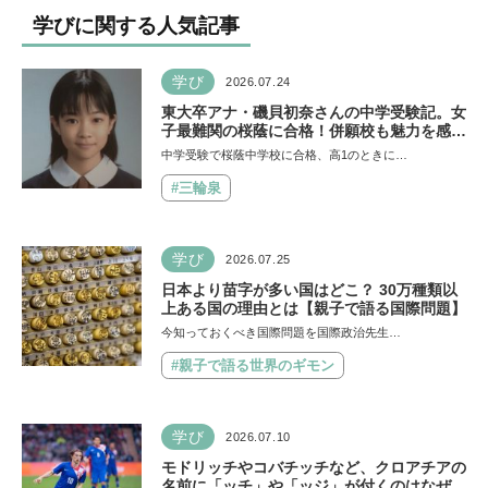
い出のストーリー
学びに関する人気記事
学び
2026.07.24
東大卒アナ・磯貝初奈さんの中学受験記。女
子最難関の桜蔭に合格！併願校も魅力を感じ
た渋渋に。母親の声かけは「睡眠が何より大
中学受験で桜蔭中学校に合格、高1のときに…
事」「勉強イヤならしなくていいよ」
#三輪泉
学び
2026.07.25
日本より苗字が多い国はどこ？ 30万種類以
上ある国の理由とは【親子で語る国際問題】
今知っておくべき国際問題を国際政治先生…
#親子で語る世界のギモン
学び
2026.07.10
モドリッチやコバチッチなど、クロアチアの
名前に「ッチ」や「ッジ」が付くのはなぜ？