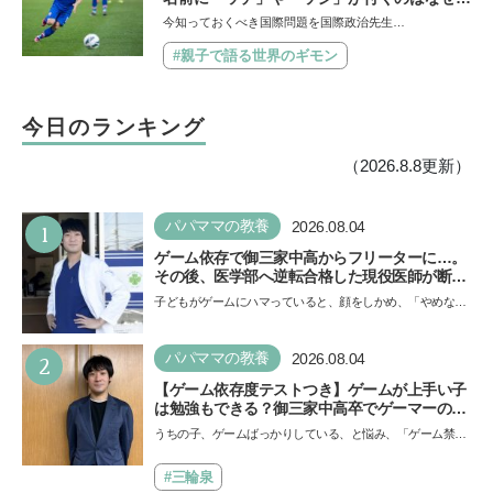
【親子で語る国際問題】
今知っておくべき国際問題を国際政治先生…
#親子で語る世界のギモン
今日のランキング
（2026.8.8更新）
1
パパママの教養
2026.08.04
ゲーム依存で御三家中高からフリーターに…。
その後、医学部へ逆転合格した現役医師が断言
「ゲームの経験が受験勉強に役立った」そう考
子どもがゲームにハマっていると、顔をしかめ、「やめなさ
える背景とは
い！」という親御さんは多いでしょう。中学受験を控えて
い…
2
パパママの教養
2026.08.04
【ゲーム依存度テストつき】ゲームが上手い子
は勉強もできる？御三家中高卒でゲーマーの医
師・阿部智史さんが教えるゲームしながら受験
うちの子、ゲームばっかりしている、と悩み、「ゲーム禁
で勝つためのメソッド
止」を宣言し、子どもとトラブルになる家庭は多いもの。で
も…
#三輪泉