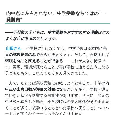
内申点に左右されない、中学受験ならではの“一
発勝負”
――不登校の子どもに、中学受験をおすすめする理由はどの
ような点にあるのでしょうか。
山田さん
：小学校に行けなくても、中学受験は基本的に
当
日の試験結果のみ
で合否が決まります。そして、合格すれば
環境を丸ごと変えることができる
――これが大きな特徴で
す。実際、環境が変わることで再び学校に通えるようになる
子どもたちを、これまでたくさん見てきました。
一方で、たとえば高校受験に挑戦しようとすると、中学の
内
申点や出席日数が評価の対象になる
ことが多く、学校へ通え
ていない状況が影響する可能性があります。さらに、地元の
中学校へ進学した場合、小学校時代の友人関係がそのまま続
くことが多く、復学（もともといた学校へ戻ること）へのハ
ードルが高くなるケースも少なくありません。