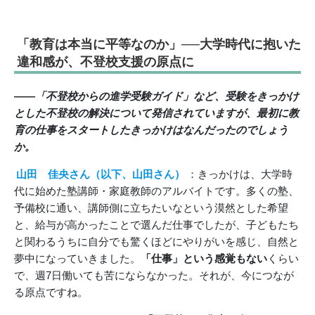
「教育は本当に平等なのか」──大学時代に抱いた
違和感が、不登校支援の原点に
――「不登校からの進学受験ガイド」など、受験をきっかけ
とした不登校の解決について発信されていますが、最初に教
育の仕事をスタートしたきっかけはなんだったのでしょう
か。
山田 佳央さん（以下、山田さん）
：きっかけは、大学時
代に始めた塾講師・家庭教師のアルバイトです。多くの塾、
予備校に通い、講師側に立ちたいなという漠然とした希望
と、給与が高かったことで選んだ仕事でしたが、子どもたち
と関わるうちに自分でも驚くほどにやりがいを感じ、自然と
夢中になっていきました。
「仕事」という感覚もない
くらい
で、週7日働いても苦にならなかった。それが、今につなが
る原点ですね。