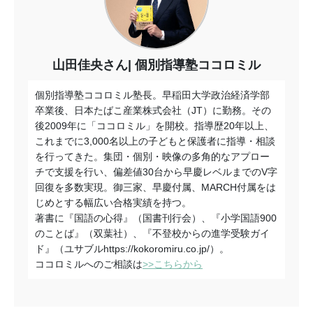
山田佳央さん
個別指導塾ココロミル
個別指導塾ココロミル塾長。早稲田大学政治経済学部
卒業後、日本たばこ産業株式会社（JT）に勤務。その
後2009年に「ココロミル」を開校。指導歴20年以上、
これまでに3,000名以上の子どもと保護者に指導・相談
を行ってきた。集団・個別・映像の多角的なアプロー
チで支援を行い、偏差値30台から早慶レベルまでのV字
回復を多数実現。御三家、早慶付属、MARCH付属をは
じめとする幅広い合格実績を持つ。
著書に『国語の心得』（国書刊行会）、『小学国語900
のことば』（双葉社）、『不登校からの進学受験ガイ
ド』（ユサブルhttps://kokoromiru.co.jp/）。
ココロミルへのご相談は
>>こちらから