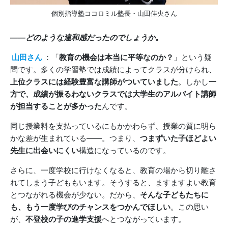
個別指導塾ココロミル塾長・山田佳央さん
――どのような違和感だったのでしょうか。
山田さん
：「
教育の機会は本当に平等なのか？
」という疑
問です。多くの学習塾では成績によってクラスが分けられ、
上位クラスには経験豊富な講師がついていました
。しかし
一
方で、成績が振るわないクラスでは大学生のアルバイト講師
が担当することが多かった
んです。
同じ授業料を支払っているにもかかわらず、授業の質に明ら
かな差が生まれている――。つまり、
つまずいた子ほどよい
先生に出会いにくい
構造になっているのです。
さらに、一度学校に行けなくなると、教育の場から切り離さ
れてしまう子どももいます。そうすると、ますますよい教育
とつながれる機会が少ない。だから、
そんな子どもたちに
も、もう一度学びのチャンスをつかんでほしい
。この思い
が、
不登校の子の進学支援
へとつながっています。