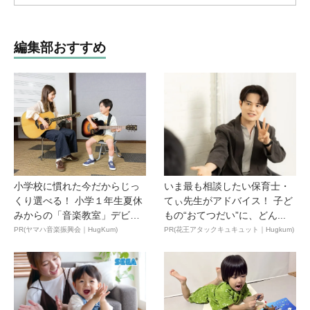
編集部おすすめ
小学校に慣れた今だからじっ
いま最も相談したい保育士・
くり選べる！ 小学１年生夏休
てぃ先生がアドバイス！ 子ど
みからの「音楽教室」デビ
もの“おてつだい”に、どん...
ュ...
PR(ヤマハ音楽振興会｜HugKum)
PR(花王アタックキュキュット｜Hugkum)