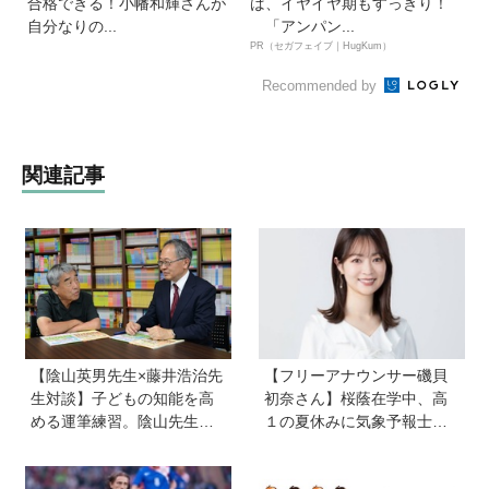
合格できる！小幡和輝さんが
ば、イヤイヤ期もすっきり！
自分なりの...
「アンパン...
PR（セガフェイブ｜HugKum）
Recommended by
関連記事
【陰山英男先生×藤井浩治先
【フリーアナウンサー磯貝
生対談】子どもの知能を高
初奈さん】桜蔭在学中、高
める運筆練習。陰山先生が
１の夏休みに気象予報士試
「指先を自在にコントロー
験に合格！現在も東大大学
ルできるようになれば、文
院で「学ぶ楽しさ」をずっ