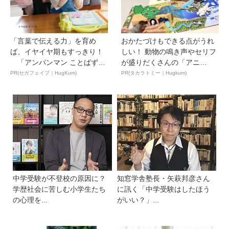
「言葉で伝える力」を育め
おかたづけもできる点がうれ
ば、イヤイヤ期もすっきり！
しい！ 動物の鳴き声やセリフ
「アンパンマン ことばずか
が盛りだくさんの「アニ
ん...
ア ...
PR(セガフェイブ｜HugKum)
PR(タカラトミー｜Hugkum)
中学受験が不登校の原因に？
知窓学舎塾長・矢萩邦彦さん
学歴社会に苦しむ小学生たち
に訊く「中学受験はしたほう
の心理を...
がいい？」...