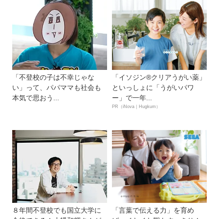
「不登校の子は不幸じゃな
「イソジン®クリアうがい薬」
い」って、パパママも社会も
といっしょに「うがいパワ
本気で思おう...
ー」で一年...
PR（iNova｜Hugkum）
８年間不登校でも国立大学に
「言葉で伝える力」を育め