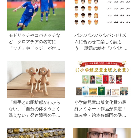
字を覚えることなんて簡
と持ち続ける秘訣とは。親
単！」という理由は？
も「楽しい」をバックアッ
プする方法も
モドリッチやコバチッチな
パン♪パン♪パパ♪パン♪リズ
ど、クロアチアの名前に
ムに合わせて楽しく読も
「ッチ」や「ッジ」が付く
う！ 話題の絵本『パパとパ
のはなぜ？【親子で語る国
ン』を作った、ご夫婦ユニ
際問題】
ット・サニーブックスさん
に聞く子育てと絵本づくり
のお話
「相手との距離感がわから
小学館児童出版文化賞の最
ない」「自分の体をうまく
終ノミネート作品が決定！
洗えない」発達障害の子ど
読み物・絵本各部門の受賞
もの「性」に関する困りご
候補13作品は？
と・性教育のポイントは？
【『発達障害の子の性のル