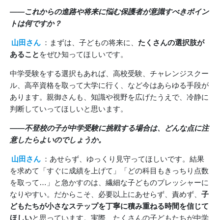
――これからの進路や将来に悩む保護者が意識すべきポイン
トは何ですか？
山田さん
：まずは、子どもの将来に、
たくさんの選択肢が
あること
をぜひ知ってほしいです。
中学受験をする選択もあれば、高校受験、チャレンジスクー
ル、高卒資格を取って大学に行く、など今はあらゆる手段が
あります。親御さんも、知識や視野を広げたうえで、冷静に
判断していってほしいと思います。
――不登校の子が中学受験に挑戦する場合は、どんな点に注
意したらよいのでしょうか。
山田さん
：あせらず、ゆっくり見守ってほしいです。結果
を求めて「すぐに成績を上げて」「どの科目もきっちり点数
を取って…」と急かすのは、繊細な子どものプレッシャーに
なりやすい。だからこそ、必要以上にあせらず、責めず、
子
どもたちが小さなステップを丁寧に積み重ねる時間を信じて
ほしい
と思っています。実際、たくさんの子どもたちが中学