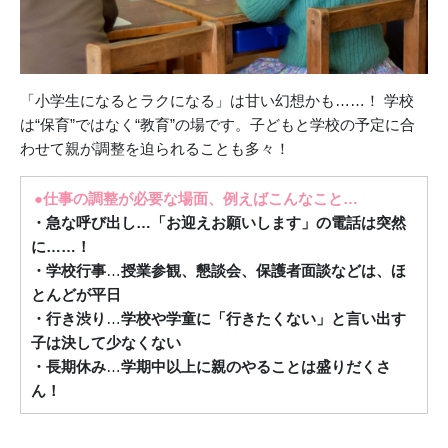
「小学生になるとラクになる」は甘い幻想かも……！ 学校
は“保育”ではなく“教育”の場です。子どもと学校の予定に合
わせて親が調整を迫られることも多々！
●
仕事の調整が必要な場面、例えばこんなこと…
・急な呼び出し…「お迎えお願いします」の電話は突然
に……！
・学校行事
…
授業参観、懇談会、保護者面談などは、ほ
とんどが平日
・行き渋り
…
学校や学童に「行きたくない」と言い出す
子は決して少なくない
・長期休み
…
学期中以上に親のやることは盛りだくさ
ん！