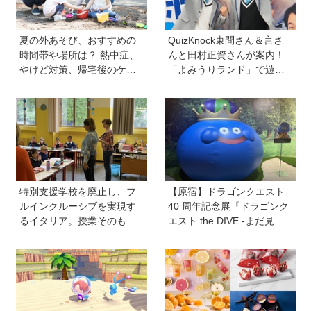
夏の外あそび、おすすめの
QuizKnock東問さん＆言さ
時間帯や場所は？ 熱中症、
んと田村正資さんが案内！
やけど対策、帰宅後のケア
「よみうりランド」で遊び
のポイントも【専門家監
ながら自由研究が進む期間
修】
限定イベントが開催
特別支援学校を廃止し、フ
【原宿】ドラゴンクエスト
ルインクルーシブを実現す
40 周年記念展『ドラゴンク
るイタリア。授業そのもの
エスト the DIVE -まだ見ぬ
を、多様な子どもが参加し
冒険の舞台へ-』が原宿ハラ
やすい形に【言語聴覚士 原
カドに登場！ VR体験からコ
先生が伝える世界のインク
ラボグルメ、限定グッズま
ルーシブ教育】
で親子で楽しめる注目イベ
ント