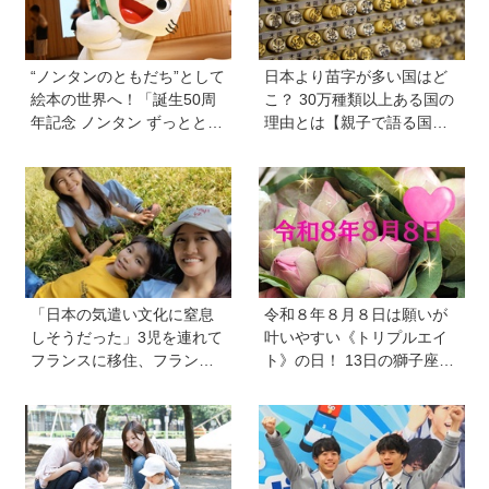
“ノンタンのともだち”として
日本より苗字が多い国はど
絵本の世界へ！「誕生50周
こ？ 30万種類以上ある国の
年記念 ノンタン ずっととも
理由とは【親子で語る国際
だち!!!」展が立川のPLAY! M
問題】
USEUMで開催中
「日本の気遣い文化に窒息
令和８年８月８日は願いが
しそうだった」3児を連れて
叶いやすい《トリプルエイ
フランスに移住、フランス
ト》の日！ 13日の獅子座の
の洗礼で痛感した日本のあ
新月＆皆既日食の影響にも
りがたみ【vol.13】
注目