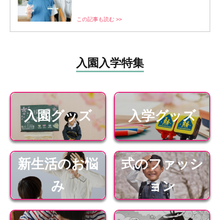
この記事も読む >>
入園入学特集
入園グッズ
入学グッズ
新生活のお悩
式のファッシ
み
ョン