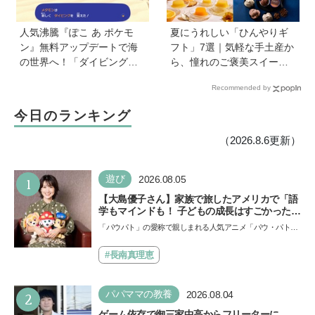
人気沸騰『ぽこ あ ポケモ
夏にうれしい「ひんやりギ
ン』無料アップデートで海
フト」7選｜気軽な手土産か
の世界へ！「ダイビング」
ら、憧れのご褒美スイーツ
や水中の街づくりが楽しめ
まで
Recommended by
る追加コンテンツも登場
今日のランキング
（2026.8.6更新）
1
遊び
2026.08.05
【大島優子さん】家族で旅したアメリカで「語
学もマインドも！ 子どもの成長はすごかった」
声優をつとめた映画『パウ・パトロール ザ・ダ
「パウパト」の愛称で親しまれる人気アニメ「パウ・パトロ
イノ・ムービー』ではあきらめなければ何でも
ール」の劇場版シリーズ第3弾、映画『パウ・パトロール
できると子どもに知ってほしい
ザ…
#長南真理恵
2
パパママの教養
2026.08.04
ゲーム依存で御三家中高からフリーターに…。