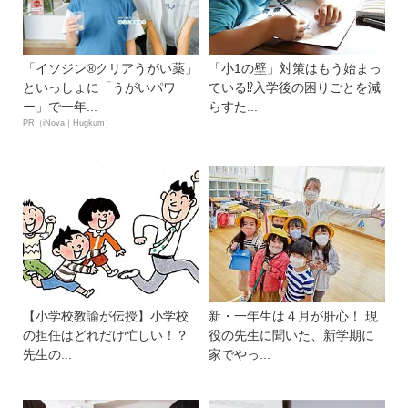
「イソジン®クリアうがい薬」
「小1の壁」対策はもう始まっ
といっしょに「うがいパワ
ている⁉入学後の困りごとを減
ー」で一年...
らすた...
PR（iNova｜Hugkum）
【小学校教諭が伝授】小学校
新・一年生は４月が肝心！ 現
の担任はどれだけ忙しい！？
役の先生に聞いた、新学期に
先生の...
家でやっ...