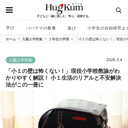
子どもと一緒に楽しむ、学ぶ、成長する。
学び
パパママの教養
遊び
小学生の自由研究ま
ホーム
入園入学特集
１年生の学習
「小１の壁は怖くない！」現役小
2026.3.4
入園入学特集
「小１の壁は怖くない！」現役小学校教諭がわ
かりやすく解説！ 小１生活のリアルと不安解決
法がこの一冊に