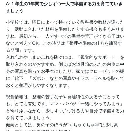
A:１年生の1年間で少しずつ一人で準備する力を育てていき
ましょう
小学校では、曜日によって持っていく教科書や教材が違った
り、活動に合わせた材料を準備したりする機会も多くありま
すね。最初から、一人ですべての準備や管理ができる子はい
ないと考えてOK。この時期は「整理や準備の仕方を練習す
る期間」です。
入れ忘れやしまい忘れを防ぐには、「視覚的なサポート」を
取り入れるのがおすすめ。例えばお道具箱のふたの内側に中
身の写真を貼ってお手本にしたり、家ではクローゼットの棚
に「靴下」「ズボン」などの写真やイラストラベルを貼って
おくと整理がしやすくなります。
視覚情報は、整理の苦手な子や発達特性のある子にとって
も、とても有効です。ママ・パパが「一緒にやってみよう」
と寄り添いながら、少しずつ片づける力や自分で準備する力
を育てていきましょう。
傾向としては、男の子のほうが“ぐちゃぐちゃ率”は少し高