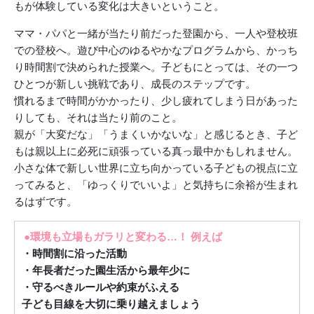
もが体験している変化は大きいということ。
ママ・パパと一緒が当たり前だった登園から、一人や登校班
での登校へ。遊び中心のゆるやかなプログラムから、かっち
り時間割で決められた授業へ。子どもにとっては、その一つ
ひとつが新しい挑戦であり、成長のステップです。
慣れるまで時間がかかったり、少し疲れてしまう日があった
りしても、それは当たり前のこと。
親が「大変だな」「うまくいかないな」と感じるとき、子ど
もは親以上に必死に頑張っている真っ最中かもしれません。
小さな体で新しい世界に立ち向かっている子どもの視点に立
ってみると、「ゆっくりでいいよ」と気持ちに余裕が生まれ
るはずです。
●
環境も立場もガラリと変わる…！ 例えば
・時間割に沿った活動
・年長者だった園生活から最年少に
・守るべきルールや約束がふえる
子ども目線を大切に乗り越えましょう