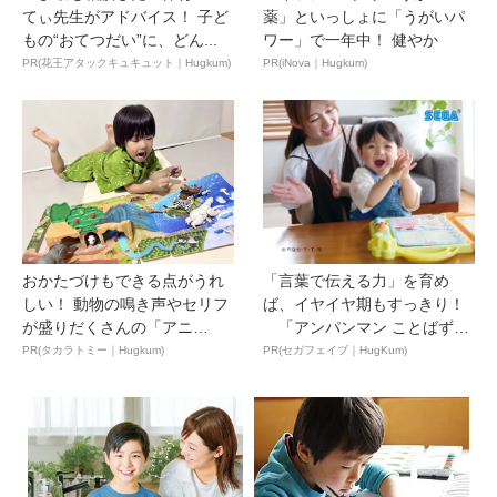
てぃ先生がアドバイス！ 子ど
薬」といっしょに「うがいパ
もの“おてつだい”に、どん...
ワー」で一年中！ 健やか
PR(花王アタックキュキュット｜Hugkum)
PR(iNova｜Hugkum)
おかたづけもできる点がうれ
「言葉で伝える力」を育め
しい！ 動物の鳴き声やセリフ
ば、イヤイヤ期もすっきり！
が盛りだくさんの「アニ
「アンパンマン ことばずか
ア ...
ん...
PR(タカラトミー｜Hugkum)
PR(セガフェイブ｜HugKum)