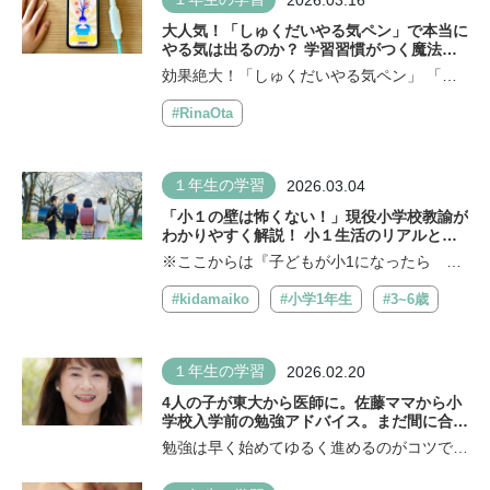
大人気！「しゅくだいやる気ペン」で本当に
やる気は出るのか？ 学習習慣がつく魔法の
ペンを新学期前に使ってみた
効果絶大！「しゅくだいやる気ペン」 「し
ゅくだいやる気ペン」と「大人のやる気ペ...
#RinaOta
１年生の学習
2026.03.04
「小１の壁は怖くない！」現役小学校教諭が
わかりやすく解説！ 小１生活のリアルと不
安解決法がこの一冊に
※ここからは『子どもが小1になったら 知
りたいことが全部のってる本』（主婦の友...
#kidamaiko
#小学1年生
#3~6歳
１年生の学習
2026.02.20
4人の子が東大から医師に。佐藤ママから小
学校入学前の勉強アドバイス。まだ間に合
う！「ちょっとだけ先取り学習」のすすめ
勉強は早く始めてゆるく進めるのがコツです
―佐藤さんは本書で入学前の早い時期に...