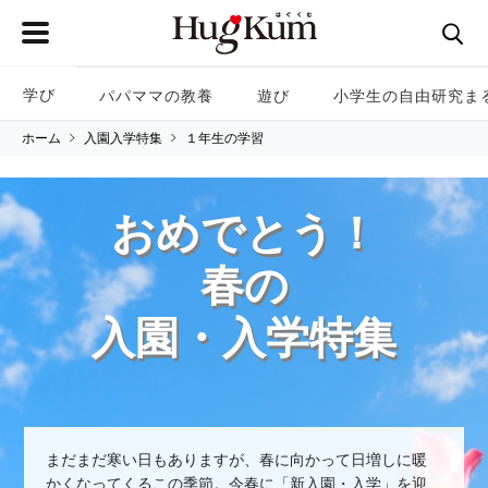
学び
パパママの教養
遊び
小学生の自由研究ま
ホーム
入園入学特集
１年生の学習
おめでとう！
春の
入園・入学特集
まだまだ寒い日もありますが、春に向かって日増しに暖
かくなってくるこの季節。今春に「新入園・入学」を迎