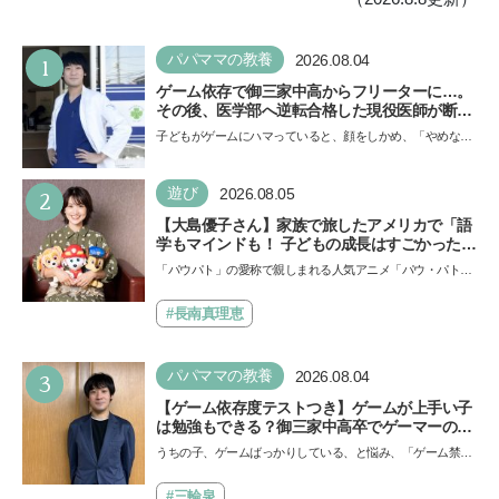
1
パパママの教養
2026.08.04
ゲーム依存で御三家中高からフリーターに…。
その後、医学部へ逆転合格した現役医師が断言
「ゲームの経験が受験勉強に役立った」そう考
子どもがゲームにハマっていると、顔をしかめ、「やめなさ
える背景とは
い！」という親御さんは多いでしょう。中学受験を控えて
い…
2
遊び
2026.08.05
【大島優子さん】家族で旅したアメリカで「語
学もマインドも！ 子どもの成長はすごかった」
声優をつとめた映画『パウ・パトロール ザ・ダ
「パウパト」の愛称で親しまれる人気アニメ「パウ・パトロ
イノ・ムービー』ではあきらめなければ何でも
ール」の劇場版シリーズ第3弾、映画『パウ・パトロール
できると子どもに知ってほしい
ザ…
#長南真理恵
3
パパママの教養
2026.08.04
【ゲーム依存度テストつき】ゲームが上手い子
は勉強もできる？御三家中高卒でゲーマーの医
師・阿部智史さんが教えるゲームしながら受験
うちの子、ゲームばっかりしている、と悩み、「ゲーム禁
で勝つためのメソッド
止」を宣言し、子どもとトラブルになる家庭は多いもの。で
も…
#三輪泉