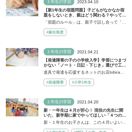
１年生の学習
2023.04.10
【新1年生の宿題問題】子どもがなかなか宿
題をしないとき、親はどう関わる？やっては
いけない5大行動とは
「宿題のルール」は、親子で話し合って「子
どもが決めること」が大事です どんなル...
#麻生珠恵
１年生の学習
2021.04.21
【発達障害の子の小学校入学】学習につまづ
かない「ノート・日記・下じき」選びで工夫
しよう！
道具で発達を応援するネットのお店tobiraco
（トビラコ）の店主が、発達障害の子の...
#発達障害
#小学1年生
１年生の学習
2021.04.20
新・一年生は４月が肝心！ 現役の先生に聞
いた、新学期に家でやってほしい「４つの
柱」
新・１年生のお子さんは、この４月いよいよ
入学となりましたね。１年生の担任経験...