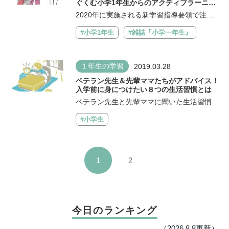
ぐくむ小学1年生からのアクティブラーニン
グ」
2020年に実施される新学習指導要領で注目
されているのが〝アクティブラーニング〟...
#小学1年生
#雑誌『小学一年生』
１年生の学習
2019.03.28
ベテラン先生＆先輩ママたちがアドバイス！
入学前に身につけたい８つの生活習慣とは
ベテラン先生と先輩ママに聞いた生活習慣８
つ これから始まる学校生活は子どもにと...
#小学生
1
2
今日のランキング
（2026.8.8更新）