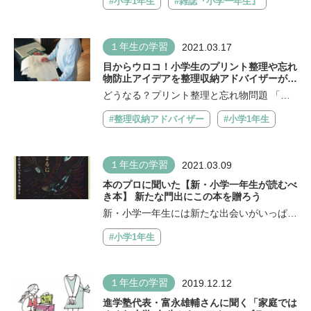
#小学1年生
#雑誌『小学一年生』
１年生の学習
2021.03.17
目からウロコ！小学生のプリント整理や忘れ
物防止アイデアを整理収納アドバイザーが伝
授
どうなる？プリント整理と忘れ物問題 「家
事育児に追われて家の中がゴチャゴチャ！...
#整理収納アドバイザー
#小学1年生
１年生の学習
2021.03.09
本のプロに聞いた【新・小学一年生が読むべ
き本】 新たな門出にこの本を贈ろう
新・小学一年生には新たな出会いがいっぱ
い！ 新しいお友だちと知り合ったり、知
#小学1年生
ら...
１年生の学習
2019.12.12
進学塾代表・富永雄輔さんに聞く「家庭では