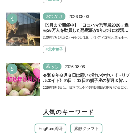
4
おでかけ
2026.08.03
【9月まで開催中】「ヨコハマ恐竜展2026」過
去26万人を動員した恐竜展が9年ぶりに復活！
夏休みのおでかけで楽しむポイントを完全ガイ
2026年7月17日(金)〜9月6日(日)、パシフィコ横浜 展示ホール
ド
Aにて「ヨコハマ恐竜展2026〜恐竜の食卓大図鑑〜」が開
催…
#北本祐子
5
暮らし
2026.08.06
令和８年８月８日は願いが叶いやすい《トリプ
ルエイト》の日！ 13日の獅子座の新月＆皆既
日食の影響にも注目
2026年8月8日は、日本では令和8年8月8日の8並びの日になり
ます。そしてこの日は、「ライオンズゲート」というとっ
て…
人気のキーワード
HugKum総研
素敵クラフト