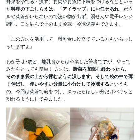
野菜をゆでる・潰す、お肉やお魚に下味をつけるなどといっ
た
料理の下ごしらえは、「アイラップ」にお任せあれ
。ボウ
ルや菜箸がいらないので洗い物が出ず、湯せんや電子レンジ
調理、口を結んでそのまま冷蔵・冷凍保存もできます。
「この方法を活用して、離乳食に役立てている方もいらっし
ゃいますよ」
わが子は7歳と、離乳食からは卒業した筆者ですが、やって
みたらとっても簡単！ 方法は、
野菜を加熱し終わったら、
そのまま袋の上から揉むように潰します。そして袋の中で薄
く伸ばし、使いやすい分量に小分けして冷凍する
というも
の。今回は菜箸で筋をつけ、凍ったらほしい分だけパキッと
割れるようにしてみました。