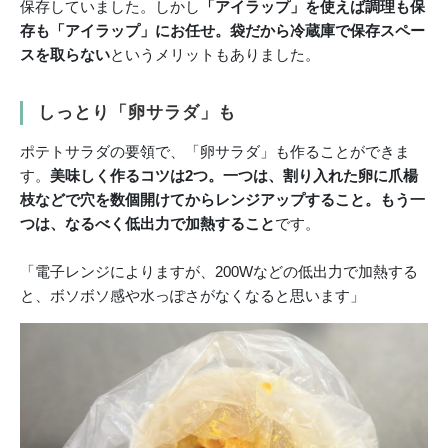
保存していました。しかし
「アイラップ」を使えば調理も保
存も「アイラップ」にお任せ。袋だから冷蔵庫で保存スペー
スを取らない
というメリットもありました。
しっとり「卵サラダ」も
ポテトサラダの要領で、「卵サラダ」も作ることができま
す。
美味しく作るコツは2つ。一つは、割り入れた卵に爪楊
枝などで穴を数個開けてからレンジアップすること。もう一
つは、なるべく低出力で加熱すること
です。
「電子レンジによりますが、200Wなどの低出力で加熱する
と、ボソボソ感や水っぽさがなくなると思います」