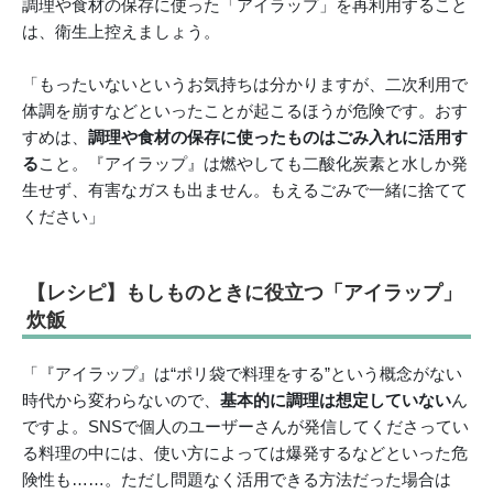
調理や食材の保存に使った「アイラップ」を再利用すること
は、衛生上控えましょう。
「もったいないというお気持ちは分かりますが、二次利用で
体調を崩すなどといったことが起こるほうが危険です。おす
すめは、
調理や食材の保存に使ったものはごみ入れに活用す
る
こと。『アイラップ』は燃やしても二酸化炭素と水しか発
生せず、有害なガスも出ません。もえるごみで一緒に捨てて
ください」
【レシピ】
もしものときに役立つ「アイラップ」
炊飯
「『アイラップ』は“ポリ袋で料理をする”という概念がない
時代から変わらないので、
基本的に調理は想定していない
ん
ですよ。SNSで個人のユーザーさんが発信してくださってい
る料理の中には、使い方によっては爆発するなどといった危
険性も……。ただし問題なく活用できる方法だった場合は