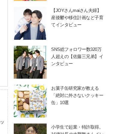
【JOYさんmaiさん夫婦】
産後鬱や移住計画など子育
てインタビュー
SNS総フォロワー数320万
人超えの【佐藤三兄弟】イ
ンタビュー
お菓子缶研究家が教える
「絶対に外さないクッキー
缶」10選
ッ
小学生で起業・特許取得。