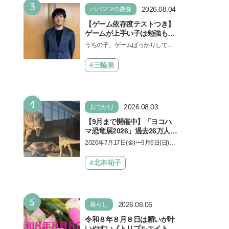
3
2026.08.04
パパママの教養
【ゲーム依存度テストつき】
ゲームが上手い子は勉強もで
きる？御三家中高卒でゲーマ
うちの子、ゲームばっかりしてい
ーの医師・阿部智史さんが教
る、と悩み、「ゲーム禁止」を宣
えるゲームしながら受験で勝
言し、子どもとトラブルになる家
#三輪泉
つためのメソッド
庭は多いもの。でも…
4
2026.08.03
おでかけ
【9月まで開催中】「ヨコハ
マ恐竜展2026」過去26万人を
動員した恐竜展が9年ぶりに
2026年7月17日(金)〜9月6日(日)、
復活！ 夏休みのおでかけで楽
パシフィコ横浜 展示ホールAにて
しむポイントを完全ガイド
「ヨコハマ恐竜展2026〜恐竜の食
#北本祐子
卓大図鑑〜」が開催…
5
2026.08.06
暮らし
令和８年８月８日は願いが叶
いやすい《トリプルエイト》