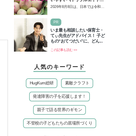
の日！ 13日の獅子座の新月
2026年8月8日は、日本では令和8
＆皆既日食の影響にも注目
年8月8日の8並びの日になりま
す。そしてこの日は、「ライオン
PR
ズゲート」というとって…
いま最も相談したい保育士・
てぃ先生がアドバイス！ 子ど
もの“おてつだい”に、どん...
この記事も読む >>
人気のキーワード
HugKum総研
素敵クラフト
発達障害の子を応援します！
親子で語る世界のギモン
不登校の子どもたちの居場所づくり