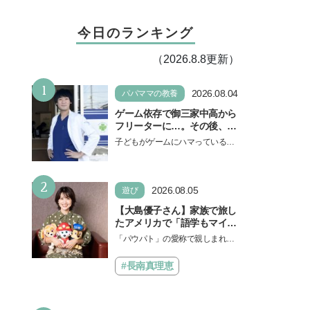
今日のランキング
（2026.8.8更新）
1
2026.08.04
パパママの教養
ゲーム依存で御三家中高から
フリーターに…。その後、医
学部へ逆転合格した現役医師
子どもがゲームにハマっている
が断言「ゲームの経験が受験
と、顔をしかめ、「やめなさ
勉強に役立った」そう考える
い！」という親御さんは多いでし
背景とは
2
ょう。中学受験を控えてい…
2026.08.05
遊び
【大島優子さん】家族で旅し
たアメリカで「語学もマイン
ドも！ 子どもの成長はすごか
「パウパト」の愛称で親しまれる
った」声優をつとめた映画
人気アニメ「パウ・パトロール」
『パウ・パトロール ザ・ダイ
の劇場版シリーズ第3弾、映画『パ
#長南真理恵
ノ・ムービー』ではあきらめ
ウ・パトロール ザ…
なければ何でもできると子ど
もに知ってほしい