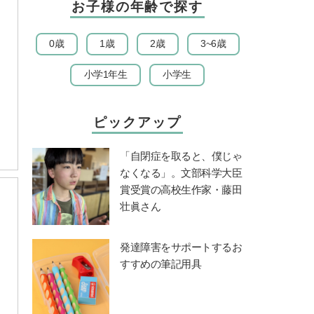
お子様の年齢で探す
0歳
1歳
2歳
3~6歳
小学1年生
小学生
ピックアップ
「自閉症を取ると、僕じゃ
なくなる」。文部科学大臣
賞受賞の高校生作家・藤田
壮眞さん
発達障害をサポートするお
すすめの筆記用具