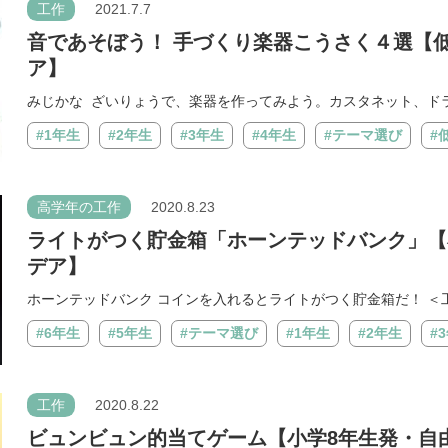
工作
2021.7.7
音であそぼう！ 手づくり楽器こうさく４選【
ア】
みじかな ざいりょうで、楽器を作ってみよう。カスタネット、ドラム
#1年生
#2年生
#3年生
#4年生
#テーマ選び
#
高学年の工作
2020.8.23
ライトがつく貯金箱「ホーンテッドバンク」【
デア】
ホーンテッドバンク コインを入れるとライトがつく貯金箱だ！ ＜工
#6年生
#5年生
#テーマ選び
#1年生
#2年生
#
工作
2020.8.22
ビュンビュン的当てゲーム【小学8年生発・自