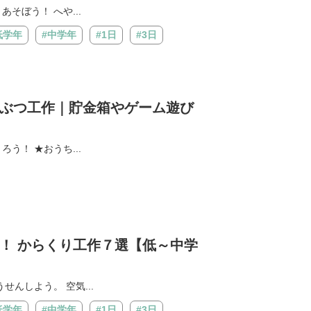
そぼう！ へや...
低学年
#中学年
#1日
#3日
ぶつ工作｜貯金箱やゲーム遊び
う！ ★おうち...
！ からくり工作７選【低～中学
んしよう。 空気...
低学年
#中学年
#1日
#3日