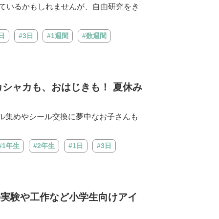
れているかもしれませんが、自由研究をき
1日
#3日
#1週間
#数週間
カシャカも、おはじきも！ 夏休み
ル集めやシール交換に夢中なお子さんも
#1年生
#2年生
#1日
#3日
の実験や工作など小学生向けアイ