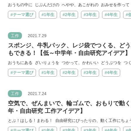
おうちの中に じぶんだけの へやや、あこがれの おみせを作って あ
#テーマ選び
#1年生
#2年生
#3年生
#4年生
#
工作
2021.7.29
スポンジ、牛乳パック、レジ袋でつくる、どう
もできる！【低～中学年・自由研究アイデア】
おうちにある ざいりょうを つかって、かわいい どうぶつを つくろ
#テーマ選び
#1年生
#2年生
#3年生
#4年生
工作
2021.7.24
空気で、ぜんまいで、輪ゴムで、おもりで動く
年・自由研究 工作アイデア】
とぶ！はしる！まわる！ 自由研究にぴったりの、動く工作にちょうせ
#テーマ選び
#1年生
#2年生
#3年生
#4年生
#