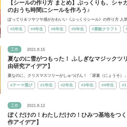
【シールの作り方 まとめ】ぷっくりも、シャ
のおうち時間にシールを作ろう♪
ぽってり＆ツヤツヤ感がかわいい《ぷっくりシール》の作り方 人気が
#3年生
#4年生
#6年生
#5年生
#素敵クラフト
工作
2021.8.15
夏なのに雪がつもった！ ふしぎなマジックツ
由研究アイデア】
夏なのに、クリスマスツリーがしゅつげん！ 「尿素（にょうそ）」を
#テーマ選び
#1年生
#2年生
#3年生
#4年生
#
工作
2021.8.12
ぼくだけの！わたしだけの！ひみつ基地をつく
作アイデア】