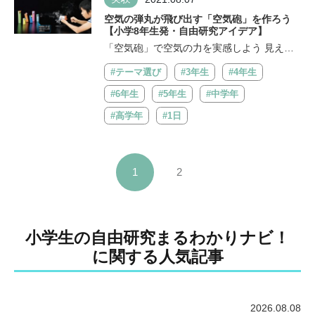
空気の弾丸が飛び出す「空気砲」を作ろう
【小学8年生発・自由研究アイデア】
「空気砲」で空気の力を実感しよう 見えな
い「空気の弾丸」で的がたおれる！ ...
#テーマ選び
#3年生
#4年生
#6年生
#5年生
#中学年
#高学年
#1日
1
2
小学生の自由研究まるわかりナビ！
に関する人気記事
2026.08.08