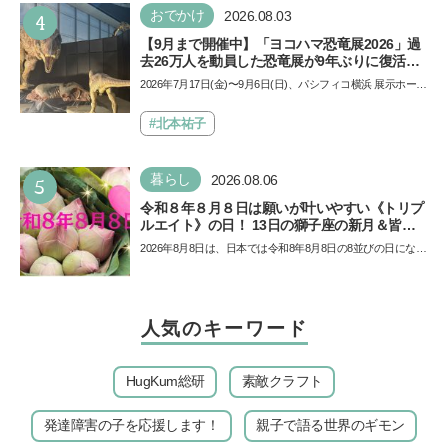
4
おでかけ
2026.08.03
【9月まで開催中】「ヨコハマ恐竜展2026」過
去26万人を動員した恐竜展が9年ぶりに復活！
夏休みのおでかけで楽しむポイントを完全ガイ
2026年7月17日(金)〜9月6日(日)、パシフィコ横浜 展示ホール
ド
Aにて「ヨコハマ恐竜展2026〜恐竜の食卓大図鑑〜」が開
催…
#北本祐子
5
暮らし
2026.08.06
令和８年８月８日は願いが叶いやすい《トリプ
ルエイト》の日！ 13日の獅子座の新月＆皆既
日食の影響にも注目
2026年8月8日は、日本では令和8年8月8日の8並びの日になり
ます。そしてこの日は、「ライオンズゲート」というとっ
て…
人気のキーワード
HugKum総研
素敵クラフト
発達障害の子を応援します！
親子で語る世界のギモン