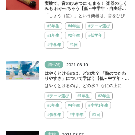
実験で、音のひみつに せまる！ 楽器のしく
みも わかっちゃう【低～中学年・自由研究
アイデア】
「しょう（笙）」という楽器は、音をひびか
せる管（くだ）が たくさんついて...
#3年生
#4年生
#テーマ選び
#1年生
#2年生
#低学年
#中学年
#1日
調べ物
2021.08.10
はやくとけるのは、どの氷？ 「熱のつたわ
りやすさ」について学ぼう【低～中学年・自
由研究アイデア】
はやくとけるのは、どの氷？ なにの上に 氷
をのせるかで、氷のとけるスピ...
#テーマ選び
#1年生
#2年生
#3年生
#4年生
#小学1年生
#低学年
#中学年
#1日
実験
2021.08.07