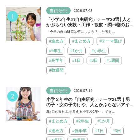
自由研究
2026.07.08
1
「小学5年生の自由研究」テーマ20選│人と
かぶらない実験・工作・観察・調べ物のおす
すめ
「今年の自由研究は何にしよう？」と考え…
#進め方
#まとめ方
#テーマ選び
#5年生
#1か月
#小学生
#高学年
#1日
#3日
#1週間
#数週間
自由研究
2026.07.14
2
小学２年生の「自由研究」テーマ21選｜男
の子・女の子向けや、人とかぶらないアイデ
アも紹介
2回目の夏休みを迎える小学校2年生。でき…
#まとめ方
#2年生
#1か月
#進め方
#低学年
#1日
#3日