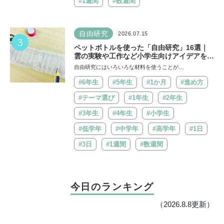
#1週間
#数週間
自由研究
2026.07.15
3
ペットボトルを使った「自由研究」16選｜
雲の実験や工作など小学生向けアイデアを紹
介
自由研究にはいろいろな材料を使うことが…
#6年生
#5年生
#1か月
#進め方
#テーマ選び
#1年生
#2年生
#3年生
#4年生
#小学生
#低学年
#中学年
#高学年
#1日
#3日
#1週間
#数週間
今日のランキング
（2026.8.8更新）