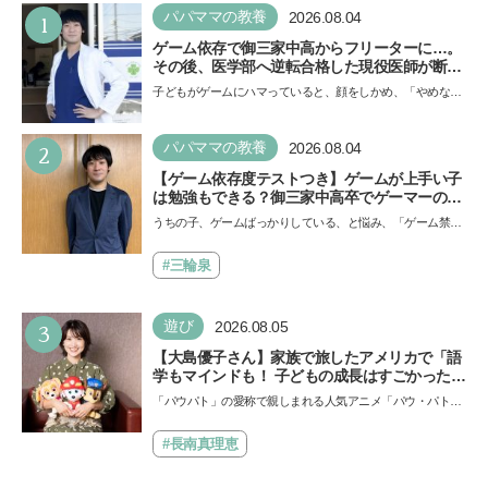
1
パパママの教養
2026.08.04
ゲーム依存で御三家中高からフリーターに…。
その後、医学部へ逆転合格した現役医師が断言
「ゲームの経験が受験勉強に役立った」そう考
子どもがゲームにハマっていると、顔をしかめ、「やめなさ
える背景とは
い！」という親御さんは多いでしょう。中学受験を控えて
い…
2
パパママの教養
2026.08.04
【ゲーム依存度テストつき】ゲームが上手い子
は勉強もできる？御三家中高卒でゲーマーの医
師・阿部智史さんが教えるゲームしながら受験
うちの子、ゲームばっかりしている、と悩み、「ゲーム禁
で勝つためのメソッド
止」を宣言し、子どもとトラブルになる家庭は多いもの。で
も…
#三輪泉
3
遊び
2026.08.05
【大島優子さん】家族で旅したアメリカで「語
学もマインドも！ 子どもの成長はすごかった」
声優をつとめた映画『パウ・パトロール ザ・ダ
「パウパト」の愛称で親しまれる人気アニメ「パウ・パトロ
イノ・ムービー』ではあきらめなければ何でも
ール」の劇場版シリーズ第3弾、映画『パウ・パトロール
できると子どもに知ってほしい
ザ…
#長南真理恵