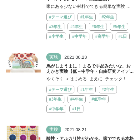
家にある少ない材料でできる簡単な実験 夏
休みの自由研究、なるべく手軽にすませた...
#テーマ選び
#1年生
#2年生
#3年生
#4年生
#6年生
#5年生
#小学生
#中学年
#高学年
#1日
実験
2021.08.23
馬がしまうまに！ まるで手品みたいな、お
えかき実験【低～中学年・自由研究アイデ
ア】
やくそく ＜はじめる まえに チェック！＞
□小さい子の手のとどかないところで ...
#テーマ選び
#1年生
#2年生
#3年生
#4年生
#低学年
#中学年
#1日
実験
2021.08.21
酸性・アルカリ性がわかる、家でできる本格