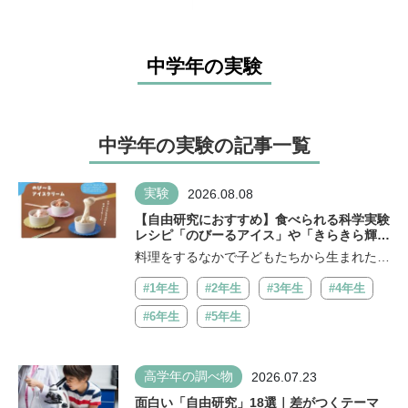
中学年の実験
中学年の実験の記事一覧
実験
2026.08.08
【自由研究におすすめ】食べられる科学実験
レシピ「のびーるアイス」や「きらきら輝く
にじ色に光るチョコ」小学生ひとりででき
料理をするなかで子どもたちから生まれた疑
る！ 五感を刺激し、考える力も身に付く
問、気づきが「実験レシピ」のもと ――
#1年生
#2年生
#3年生
#4年生
こ...
#6年生
#5年生
高学年の調べ物
2026.07.23
面白い「自由研究」18選｜差がつくテーマ