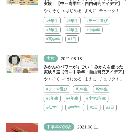
実験！【中～高学年・自由研究アイデア】
やくそく ＜はじめる まえに チェック！＞
□ざいりょうを切ると...
#6年生
#5年生
#テーマ選び
#3年生
#4年生
#中学年
#高学年
#1日
実験
2021.08.18
みかんのパワーがすごい！ みかんを使った
実験５選【低～中学年・自由研究アイデア】
やくそく ＜はじめる まえに チェック！＞
□ざいりょうを切ると...
#テーマ選び
#1年生
#2年生
#3年生
#4年生
#小学1年生
#低学年
#中学年
#1日
#3日
中学年の実験
2021.08.11