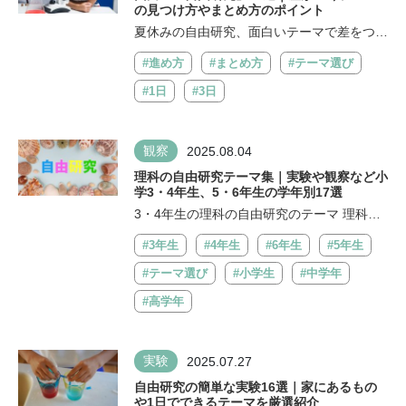
の見つけ方やまとめ方のポイント
夏休みの自由研究、面白いテーマで差をつけ
よう！ 面白いテーマを選ぶメリットはど...
#進め方
#まとめ方
#テーマ選び
#1日
#3日
観察
2025.08.04
理科の自由研究テーマ集｜実験や観察など小
学3・4年生、5・6年生の学年別17選
3・4年生の理科の自由研究のテーマ 理科の
実験や観察は自由研究の花形とも言えます...
#3年生
#4年生
#6年生
#5年生
#テーマ選び
#小学生
#中学年
#高学年
実験
2025.07.27
自由研究の簡単な実験16選｜家にあるもの
や1日でできるテーマを厳選紹介